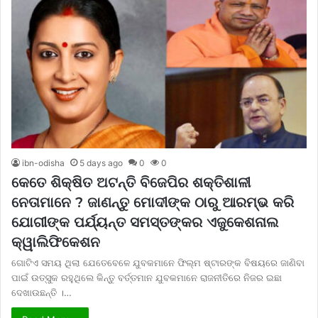
ibn-odisha
5 days ago
0
0
କେତେ ଶିକ୍ଷିତ ଅଟନ୍ତି ବିଜେପିର ଶକ୍ତିଶାଳୀ
ନେତାମାନେ ? ଜାଣନ୍ତୁ ମୋଦୀଙ୍କ ଠାରୁ ଆରମ୍ଭ କରି
ଯୋଗୀଙ୍କ ପର୍ଯ୍ୟନ୍ତ ସମସ୍ତଙ୍କର ଏଜୁକେଶନାଲ
କ୍ୱାଲିଫିକେଶନ
ଗୋଟିଏ ସମୟ ଥିଲା ଯେତେବେଳେ ଯୁବକମାନେ ଫିଲ୍ମ ଷ୍ଟାରଙ୍କ ବିଷୟରେ ଜାଣିବା
ପାଇଁ ଉତ୍ସୁକ ରହୁଥିଲେ କିନ୍ତୁ ବର୍ତ୍ତମାନ ଯୁବକମାନେ ରାଜନୀତିରେ ନିଜର ଇଛା
ଦେଖାଉଛନ୍ତି ।…