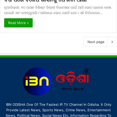
ନୂଆଦିଲ୍ଲୀ: ୭୦ ଆସନ ବିଶିଷ୍ଟ ଦିଲ୍ଲୀ ବିଧାନସଭା ପାଇଁ ଆଜି ଭୋଟ୍ ଗ୍ରହଣ ଶେଷ
ହୋଇଛି ଏବଂ ଫେବ୍ରୁଆରି ୮ତାରିଖରେ ଭୋଟ୍ ଗଣତି ହେବ। ଏହି ନିର୍ବାଚନରେ…
Read More »
Next page
IBN ODISHA One Of The Fastest IP.TV Channel In Odisha. It Only
Provide Latest News, Sports News, Crime News, Entertainment
News, Political News, Social News Etc. Information Regarding To