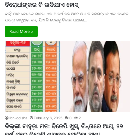
ବିରୋଧୀଙ୍କର ବି ଉଡିଯାଏ ହୋସ୍
ବର୍ତ୍ତମାନ ଦେଶରେ ଭାଜପା ଏକ ଆଦର୍ଶ ଦଳ ଅଟେ ଯିଏ କି ସକରାତ୍ମକ ଏବଂ ଉନ୍ନତି
ପସନ୍ଦ ଭାବୁଥିବା ଦଳ, ଯିଏ କି ଦେଶକୁ ବିକାଶ ପଥରେ…
Read More »
ibn-odisha
February 6, 2025
0
2
ଦିଲ୍ଲୀ ବାହୁଡ଼ା ମତ: ବିଜେପି ଖୁସ୍‌, ଚିନ୍ତାରେ ଆପ୍‌, ୨୭
ବର୍ଷ ପରେ ବିଜେପି ଶାସନକୁ ଫେରିବା ଆଶା