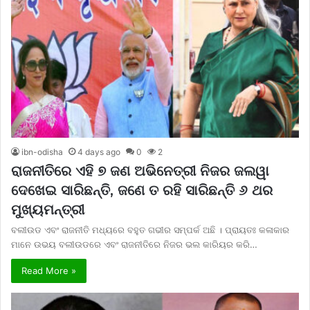
ibn-odisha
4 days ago
0
2
ରାଜନୀତିରେ ଏହି ୭ ଜଣ ଅଭିନେତ୍ରୀ ନିଜର ଜଲୱା
ଦେଖେଇ ସାରିଛନ୍ତି, ଜଣେ ତ ରହି ସାରିଛନ୍ତି ୬ ଥର
ମୁଖ୍ୟମନ୍ତ୍ରୀ
ବଲୀଉଡ ଏବଂ ରାଜନୀତି ମଧ୍ୟରେ ବହୁତ ଗଭୀର ସମ୍ପର୍କ ଅଛି । ପ୍ରାୟତଃ କଳାକାର
ମାନେ ଉଭୟ ବଲୀଉଡରେ ଏବଂ ରାଜନୀତିରେ ନିଜର ଭଲ କାରିୟର କରି…
Read More »