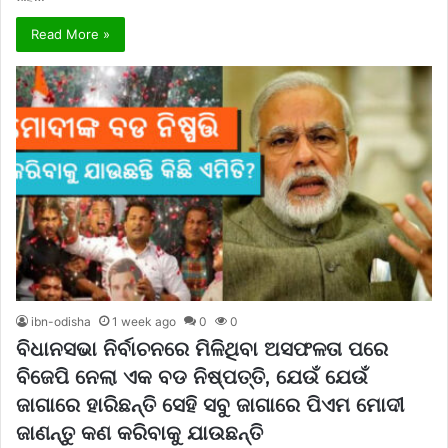
Read More »
ibn-odisha
1 week ago
0
0
ବିଧାନସଭା ନିର୍ବାଚନରେ ମିଳିଥିବା ଅସଫଳତା ପରେ
ବିଜେପି ନେଲା ଏକ ବଡ ନିଷ୍ପତ୍ତି, ଯେଉଁ ଯେଉଁ
ଜାଗାରେ ହାରିଛନ୍ତି ସେହି ସବୁ ଜାଗାରେ ପିଏମ ମୋଦୀ
ଜାଣନ୍ତୁ କଣ କରିବାକୁ ଯାଉଛନ୍ତି