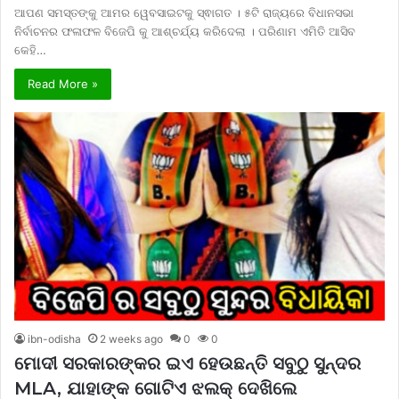
ଆପଣ ସମସ୍ତଙ୍କୁ ଆମର ୱେବସାଇଟକୁ ସ୍ଵାଗତ । ୫ଟି ରାଜ୍ୟରେ ବିଧାନସଭା
ନିର୍ବାଚନର ଫଳାଫଳ ବିଜେପି କୁ ଆଶ୍ଚର୍ଯ୍ୟ କରିଦେଲା । ପରିଣାମ ଏମିତି ଆସିବ
କେହି…
Read More »
ibn-odisha
2 weeks ago
0
0
ମୋଦୀ ସରକାରଙ୍କର ଇଏ ହେଉଛନ୍ତି ସବୁଠୁ ସୁନ୍ଦର
MLA, ଯାହାଙ୍କ ଗୋଟିଏ ଝଲକ୍ ଦେଖିଲେ