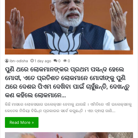
ibn-odisha
1 day ago
0
0
ପୁଣି ଥରେ ଲୋକମାନଙ୍କର ପ୍ରଥମ ପସନ୍ଦ ହେଲେ
ମୋଦୀ, ଏତେ ପ୍ରତିଶତ ଲୋକମାନେ ମୋଦୀଙ୍କୁ ପୁଣି
ଥରେ ଦେଶର ପିଏମ ଦେଖିବା ପାଇଁ ଚାହୁଁଛନ୍ତି, ଦେଖନ୍ତୁ
କଣ କହିଲେ ଲୋକମାନେ…
କିଛି ମାସରେ ଲୋକସଭାର ଇଲେକ୍ସନ ହେବାକୁ ଯାଉଛି । ଏମିତିରେ ଏହି ଇଲେକ୍ସନକୁ
କେତେକ ମିଡିୟା ବିଭିନ୍ନ ପ୍ରକାରର ସର୍ବେ କରୁଛନ୍ତି । ଏହା ଦ୍ଵାରା ଜାଣି…
Read More »