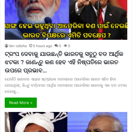
ibn-odisha
5 hours ago
0
0
ଟ୍ରଂପ ଦେବାକୁ ଯାଉଛନ୍ତି ଭାରତକୁ ସବୁଠୁ ବଡ ଆର୍ଥିକ
ଝଟକା ? ଜାଣନ୍ତୁ କଣ ହେବ ଏହି ନିଷ୍ପତିରେ ଭାରତ
ଉପରେ ପ୍ରଭାବ…
ଯେଉଁଠି ଭାରତର ଏୟାର ଷ୍ଟ୍ରାଇକ ମାମଲାରେ ଆମେରିକା ଭାରତ ସହିତ ଛିଡା
ହୋଇଥିଲା, କିନ୍ତୁ ବର୍ତ୍ତମାନ ଆର୍ଥିକ ମାମଲାରେ ଆମେରିକା ଭାରତକୁ ଏକ ବଡ ଝଟକା
ଦେବାକୁ…
Read More »