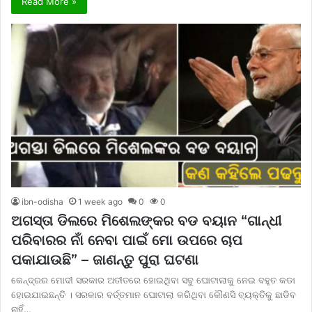
Read More »
ibn-odisha
1 week ago
0
0
ଅଗସ୍ତା ଡିଲରେ ମିଶେଲଙ୍କର ବଡ ବୟାନ “ଗାନ୍ଧୀ
ପରିବାରର ନାଁ ନେବା ପାଇଁ ମୋ ଉପରେ ଚାପ
ପକାଯାଉଛି” – ଜାଣନ୍ତୁ ପୁରା ଘଟଣା
କେନ୍ଦ୍ରର ମୋଦୀ ସରକାର ଅତୀତରେ ହୋଇଥିବା ସବୁ ଘୋଟାଲାକୁ ନେଇ ବହୁତ କଡା
ହୋଇଯାଇଛନ୍ତି । ସରକାର ବର୍ତ୍ତମାନ ଘୋଟାଲା କରିଥିବା କୌଣସି ବ୍ୟକ୍ତିକୁ ଛାଡିବ
ନାହିଁ…