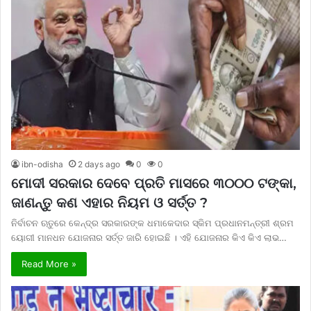
ibn-odisha
2 days ago
0
0
ମୋଦୀ ସରକାର ଦେବେ ପ୍ରତି ମାସରେ ୩୦୦୦ ଟଙ୍କା,
ଜାଣନ୍ତୁ କଣ ଏହାର ନିୟମ ଓ ସର୍ତ୍ତ ?
ନିର୍ବାଚନ ଋତୁରେ କେନ୍ଦ୍ର ସରକାରଙ୍କ ଧମାକେଦାର ସ୍କିମ ପ୍ରଧାନମନ୍ତ୍ରୀ ଶ୍ରମ
ୟୋଗୀ ମାନଧନ ଯୋଜନାର ସର୍ତ୍ତ ଜାରି ହୋଇଛି । ଏହି ଯୋଜନାର କିଏ କିଏ ଲାଭ…
Read More »