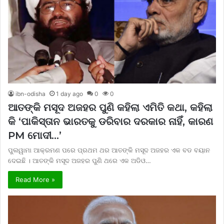
ibn-odisha
1 day ago
0
0
ଆତଙ୍କି ମସୂଦ ଅଜହର ପୁଣି କହିଲା ଏମିତି କଥା, କହିଲା
କି ‘ପାକିସ୍ତାନ ଭାରତକୁ ଡରିବାର ଦରକାର ନାହିଁ, କାରଣ
PM ମୋଦୀ…’
ପୁଲୱାମା ଆକ୍ରମଣ ପରେ ପ୍ରଥମ ଥର ଆତଙ୍କି ମସୂଦ ଅଜହର ଏକ ବଡ ବୟାନ
ଦେଇଛି । ଆତଙ୍କି ମସୂଦ ଅଜହର ପୁଣି ଥରେ ଏକ ଅଡିଓ…
Read More »