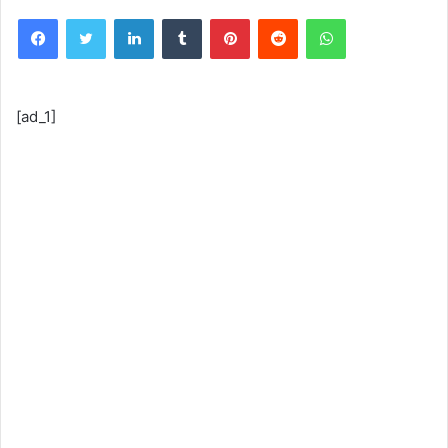
Facebook
Twitter
LinkedIn
Tumblr
Pinterest
Reddit
WhatsApp
[ad_1]