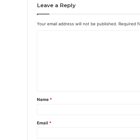
Leave a Reply
Your email address will not be published.
Required f
C
o
m
m
e
n
t
Name
*
*
Email
*