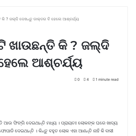
ତି କି ? ଜଲ୍ଦି ଦେଖନ୍ତୁ ଡାକ୍ତର ବି ହେଲେ ଆଶ୍ଚର୍ଯ୍ୟ
ଟି ଖାଉଛନ୍ତି କି ? ଜଲ୍ଦି
 ହେଲେ ଆଶ୍ଚର୍ଯ୍ୟ
0
4
1 minute read
ନ୍ତି ଆଉ ଫିଙ୍ଗି ଦେଇଥାନ୍ତି ମଧ୍ୟ । ପ୍ରାୟତଃ ଲୋକଙ୍କ ଘରେ ଖାଦ୍ୟ
ପାଡି ଦେଇଥାନ୍ତି । କିନ୍ତୁ ବହୁତ ଲୋକ ଏହା ଆଣନ୍ତି ନାହି କି ବାସୀ