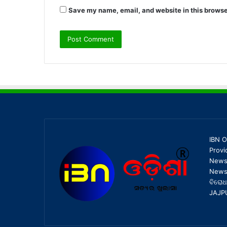
Save my name, email, and website in this browse
IBN O
Provi
News,
News 
ବିରୋଧ
JAJP