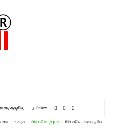
Log
Sidebar
Search
ଶା ଏକ୍ସକ୍ଲୁସିଭ୍
Follow
ଖେଳ
ଅପରାଧ
IBN ଓଡ଼ିଶା ବ୍ୟୁରୋ
IBN ଓଡ଼ିଶା ଏକ୍ସକ୍ଲୁସିଭ୍
In
for