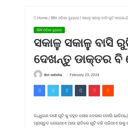
Home
/
IBN ଓଡ଼ିଶା ବ୍ୟୁରୋ
/
ସକାଳୁ ସକାଳୁ ବାସି ରୁଟି ଖାଉଛନ୍
IBN ଓଡ଼ିଶା ବ୍ୟୁରୋ
ସକାଳୁ ସକାଳୁ ବାସି ରୁ
ଦେଖନ୍ତୁ ଡାକ୍ତର ବି
ibn-odisha
February 23, 2024
Facebook
Twitter
LinkedIn
Tumblr
Pinterest
Reddit
ବନ୍ଧୁଗଣ ବାସୀ ରୁଟି କୁ ବହୁତ ଲୋକ ବେକାର ବୋଲି ଭାବିଥା
ପ୍ରସ୍ତୁତ ହୋଇଥାଏ ଆଉ ରାତିରେ ରୁଟି ବଳି ପଡିଥାଏ ତାକୁ ଫୋ