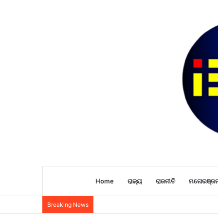
Home
ରାଜ୍ୟ
ରାଜନୀତି
ମନୋରଞ୍ଜ
Breaking News