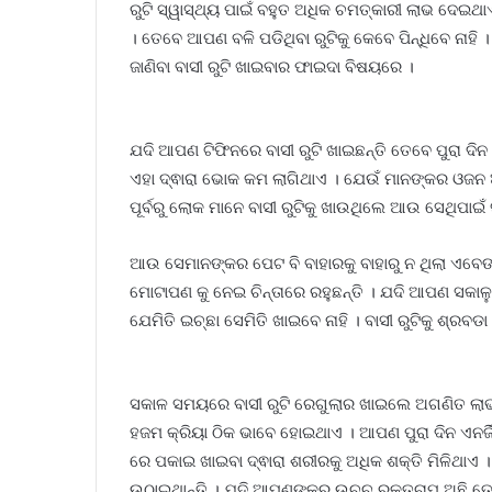
ରୁଟି ସ୍ୱାସ୍ଥ୍ୟ ପାଇଁ ବହୁତ ଅଧିକ ଚମତ୍କାରୀ ଲାଭ ଦେଇ
। ତେବେ ଆପଣ ବଳି ପଡିଥିବା ରୁଟିକୁ କେବେ ପିନ୍ଧିବେ ନାହି 
ଜାଣିବା ବାସୀ ରୁଟି ଖାଇବାର ଫାଇଦା ବିଷୟରେ ।
ଯଦି ଆପଣ ଟିଫିନରେ ବାସୀ ରୁଟି ଖାଇଛନ୍ତି ତେବେ ପୁରା ଦିନ
ଏହା ଦ୍ଵାରା ଭୋକ କମ ଲାଗିଥାଏ । ଯେଉଁ ମାନଙ୍କର ଓଜ
ପୂର୍ବରୁ ଲୋକ ମାନେ ବାସୀ ରୁଟିକୁ ଖାଉଥିଲେ ଆଉ ସେଥିପାଇଁ 
ଆଉ ସେମାନଙ୍କର ପେଟ ବି ବାହାରକୁ ବାହାରୁ ନ ଥିଲା ଏବେ
ମୋଟାପଣ କୁ ନେଇ ଚିନ୍ତାରେ ରହୁଛନ୍ତି । ଯଦି ଆପଣ ସକାଳୁ
ଯେମିତି ଇଚ୍ଛା ସେମିତି ଖାଇବେ ନାହି । ବାସୀ ରୁଟିକୁ ଶ୍ର
ସକାଳ ସମୟରେ ବାସୀ ରୁଟି ରେଗୁଲାର ଖାଇଲେ ଅଗଣିତ ଲାଭ 
ହଜମ କ୍ରିୟା ଠିକ ଭାବେ ହୋଇଥାଏ । ଆପଣ ପୁରା ଦିନ ଏନର୍ଜିଟ
ରେ ପକାଇ ଖାଇବା ଦ୍ଵାରା ଶରୀରକୁ ଅଧିକ ଶକ୍ତି ମିଳିଥା
ଉଠାଇଥାନ୍ତି । ଯଦି ଆପଣଙ୍କର ଉଚ୍ଚ ରକ୍ତଚାପ ଅଛି ତେବ