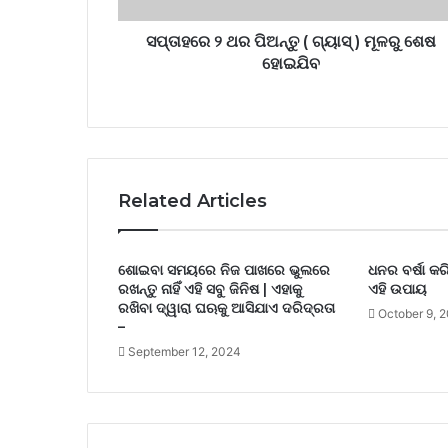
ସପ୍ତାହରେ ୨ ଥର ପିଅନ୍ତୁ ( ଗ୍ୟାସ୍ ) ମୂଳରୁ ଶେଷ
ହୋଇଯିବ
Related Articles
ଶୋଇବା ସମୟରେ ନିଜ ପାଖରେ ଭୁଲରେ
ଧନର ବର୍ଷା କର
ରଖନ୍ତୁ ନାହିଁ ଏହି ସବୁ ଜିନିଷ | ଏହାକୁ
ଏହି ଉପାୟ
ରଖିବା ଦ୍ୱାରା ଘଋକୁ ଆସିଯାଏ ଦରିଦ୍ରତା
October 9, 
–
September 12, 2024