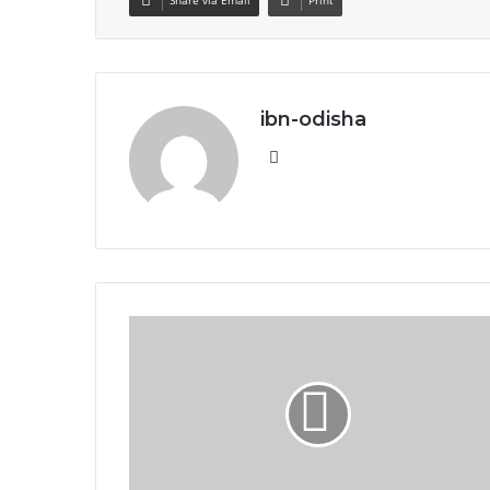
Share via Email
Print
ibn-odisha
Website