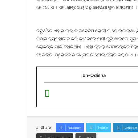
ହୋଇଥାଏ । ଏହା ସମ୍ବଧୀୟ ସବୁ ସମସ୍ଯା ଦୁର ହୋଇଥାଏ ।
ଚତୁର୍ଥରେ ଏହାର ଲାଭ ଡାଇବେଟିସ ରୋଗୀ ମାନେ ଉଠାଇଥାନ୍
ମିଠାର ବ୍ୟବହାର ନ କରି କ୍ଷୀରରେ ବାସୀ ରୁଟି ଖାଇଲେ ସ
ଲୋକଙ୍କ ପାଇଁ ହୋଇଥାଏ । ଏହା ଦ୍ଵାରା ସେମାନଙ୍କର ରୋଗ ଜ
ଫାଇଭର, ପ୍ରୋଟିନ ର ଗନ୍ତାଘର ବୋଲି ବିଚାର କରାଯାଏ ।
Ibn-Odisha
Share
Facebook
Twitter
LinkedIn