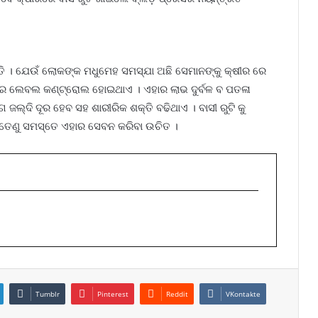
ତି । ଯେଉଁ ଲୋକଙ୍କ ମଧୁମେହ ସମସ୍ଯା ଅଛି ସେମାନଙ୍କୁ କ୍ଷୀର ରେ
ୁଗାର ଲେବଲ କଣ୍ଟ୍ରୋଲ ହୋଇଥାଏ । ଏହାର ଲାଭ ଦୁର୍ବଳ ବ ପତଳା
ଲ୍ଦି ଦୂର ହେବ ସହ ଶାରୀରିକ ଶକ୍ତି ବଢିଥାଏ । ବାସୀ ରୁଟି କୁ
 ତେଣୁ ସମସ୍ତେ ଏହାର ସେବନ କରିବା ଉଚିତ ।
Tumblr
Pinterest
Reddit
VKontakte