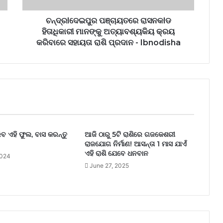
ଚନ୍ଦ୍ରlଦେଇପୁର ପଞ୍ଚାୟତରେ ରାସନକlଡ
ହିତାଧିକାରୀ ମାନଙ୍କୁ ଅତ୍ୟାବଶ୍ୟକିୟ କ୍ରୟ
କରିବାରେ ସହାୟତା ରାଶି ପ୍ରଦାନ - Ibnodisha
ିବ ଏହି ଫୁଲ, ବାସ କରନ୍ତୁ
ଆଜି ଠାରୁ 5ଟି ରାଶିରେ ଗଜକେଶରୀ
ରାଜଯୋଗ ନିର୍ମାଣ! ଆସନ୍ତା 1 ମାସ ଯାଏଁ
ଏହି ରାଶି ଯେବେ ଧନବାନ
2024
June 27, 2025