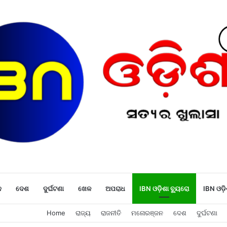
ନ
ଦେଶ
ଦୁର୍ଘଟଣା
ଖେଳ
ଅପରାଧ
IBN ଓଡ଼ିଶା ବ୍ୟୁରୋ
IBN ଓଡ଼ି
Home
ରାଜ୍ୟ
ରାଜନୀତି
ମନୋରଞ୍ଜନ
ଦେଶ
ଦୁର୍ଘଟଣା