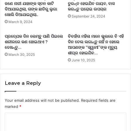
ଜଣେ ନାରୀ ଯାହାଙ୍କ ସ୍ତନ କାଟି
ତୁରନ୍ତ ହେଇଯିବ ଗାୟବ, ବାସ
ଦିଆଯାଇଥିଲା, ତାଙ୍କ ଛାତିରୁ ଲୁଗା
କରନ୍ତୁ ଘରୋଇ ଉପଚାର
ଖୋଲି ଦିଆଯାଇଥିଲା..
September 24, 2024
March 9, 2024
ପ୍ରତ୍ଯେକ ଦିନ ଲେମ୍ବୁ ପାଣି ପିଇଲେ
ବିବାହିତା ମହିଳା ମାନେ ଭୁଲରେ ବି ଏହି
ଶରୀରରେ କଣ ହୋଇଥାଏ ?
ଦିନ ତେଲ ଲଗାନ୍ତୁ ନାହିଁ ନ ହେଲେ
ଦେଖନ୍ତୁ…
ଆପଣଙ୍କ “ସ୍ୱାମୀ”ଙ୍କ ମୃତ୍ୟୁ
ଶୀଘ୍ର ହୋଇଯିବ…
March 30, 2025
June 10, 2025
Leave a Reply
Your email address will not be published.
Required fields are
marked
*
C
o