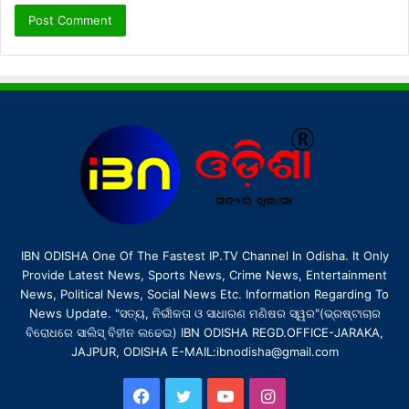
IBN ODISHA One Of The Fastest IP.TV Channel In Odisha. It Only
Provide Latest News, Sports News, Crime News, Entertainment
News, Political News, Social News Etc. Information Regarding To
News Update. "ସତ୍ୟ, ନିର୍ଭୀକତା ଓ ସାଧାରଣ ମଣିଷର ସ୍ୱର"(ଭ୍ରଷ୍ଟାଚାର
ବିରୋଧରେ ସାଲିସ୍ ବିହୀନ ଲଢେଇ) IBN ODISHA REGD.OFFICE-JARAKA,
JAJPUR, ODISHA E-MAIL:ibnodisha@gmail.com
Facebook
Twitter
YouTube
Instagram