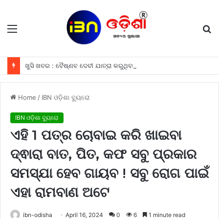
Menu
S
fo
ଖୁସି ଖବର : ବୈଷ୍ଣବ ଦେବୀ ଯାତ୍ରା କରୁଥିବା ଶ୍ରଦ୍ଧାଳୁମାନଙ୍କୁ ଫ୍ରୀରେ ମିଳିବ ଏହି ସବୁ ଖାସ ସୁବିଧା ଗୁଡିକ
Home
/
IBN ଓଡ଼ିଶା ବ୍ୟୁରୋ
IBN ଓଡ଼ିଶା ବ୍ୟୁରୋ
ଏହି 1 ପତ୍ର ଚୋବାଇ କରି ଖାଇବା
ଦ୍ଵାରା ବାତ, ପିତ, କଫ ସବୁ ପ୍ରକାର
ସମସ୍ଯା ହେବ ଗାୟବ ! ସବୁ ରୋଗ ପାଇଁ
ଏହା ରାମବାଣ ଅଟେ
ibn-odisha
April 16, 2024
0
6
1 minute read