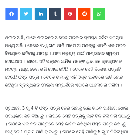
Facebook
Twitter
LinkedIn
Tumblr
Pinterest
Reddit
WhatsApp
ଶରୀର ଅଛି, ମାନେ ଶରୀରରେ ଅନେକ ପ୍ରକାର ସ୍ଵାସ୍ଥ ଜନିତ ସମସ୍ଯା
ମଧ୍ୟ ଅଛି । ହେଲେ ବନ୍ଧୁଗଣ ଆଜି ଆମେ ଆପଣଙ୍କୁ ଏପରି ଏକ ପତ୍ର
ବିଷୟରେ କହିବାକୁ ଯାଉଛୁ । ଯାହା ମନୁଷ୍ୟ ପାଇଁ ଆଶ୍ରୀବାଦ ସ୍ୱରୂପ
ହୋଇଥାଏ । କାରଣ ଏହି ପତ୍ରର ଧାର୍ମିକ ମହତ୍ଵ ଥିବା ସହ ସ୍ଵାସ୍ଥଗତ
ମହତ୍ଵ ମଧ୍ୟ ଢେର ଭରି ହୋଇ ରହିଛି । ତେବେ ସେହି ବିଶେଷ ପତ୍ରଟି
ହେଉଛି ଓସ୍ତ ପତ୍ର । ତେବେ ଚାଲନ୍ତୁ ଏହି ଓସ୍ତ ପତ୍ରରେ ଭରି ହୋଇ
ରହିଥିବା ସ୍ଵାସ୍ଥଗତ ଫାଇଦା ସମ୍ପର୍କରେ ଏଠାରେ ଆଲୋଚନା କରିବା ।
ପ୍ରଥମେ 3 ରୁ 4 ଟି ଓସ୍ତ ପତ୍ର ନେଇ ତାହାକୁ ଭଲ ଭାବେ ପାଣିରେ ଧୋଇ
ପରିଷ୍କାର କରି ଦିଅନ୍ତୁ । ତାପରେ ସେହି ପତ୍ରକୁ କାଟି ଟିକି ଟିକି କରି ଦିଅନ୍ତୁ
। ତାପରେ ଏକ ବଡ ପାତ୍ରରେ ସେହି କାଟିକି ରଖିଥିବା ଓସ୍ତ ପତ୍ର ରଖନ୍ତୁ ।
ସେଥିରେ 1 ଗ୍ଳାସ ପାଣି ଢାଳନ୍ତୁ । ତାପରେ ସେହି ପାଣିକୁ 5 ରୁ 7 ମିନିଟ ଧିମା