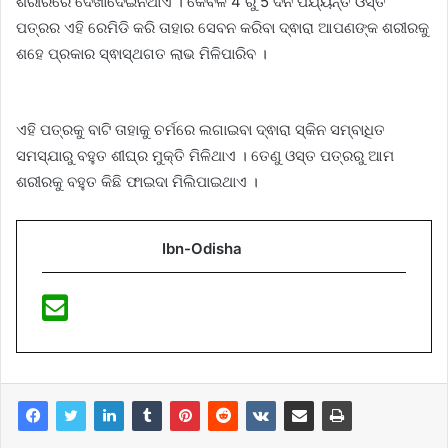
ଶରୀରରେ ଦେଖାଦେଇନଥାଏ । କେବଳ 4 ରୁ 5 ଦିନ ପର୍ଯ୍ୟନ୍ତ ଓସ୍ତ
ପତ୍ରର ଏହି ରେମିଡି କରି ତାହାର ସେବନ କରିବା ଦ୍ଵାରା ଆପଣଙ୍କ ଶରୀରକୁ
ଶହେ ପ୍ରକାର ସ୍ଵାସ୍ଥଗତ ଲାଭ ମିଳିପାରିବ ।
ଏହି ପତ୍ରକୁ ବାଟି ତାହାକୁ ଚର୍ମରେ ଲଗାଇବା ଦ୍ଵାରା ସ୍କିନ ସମ୍ବାଧିତ
ସମସ୍ଯାରୁ ବହୁତ ଶୀଘ୍ର ମୁକ୍ତି ମିଳିଥାଏ । ତେଣୁ ଓସ୍ତ ପତ୍ରରୁ ଆମ
ଶରୀରକୁ ବହୁତ କିଛି ଫାଇଦା ମିଲିପାଇଥାଏ ।
Ibn-Odisha