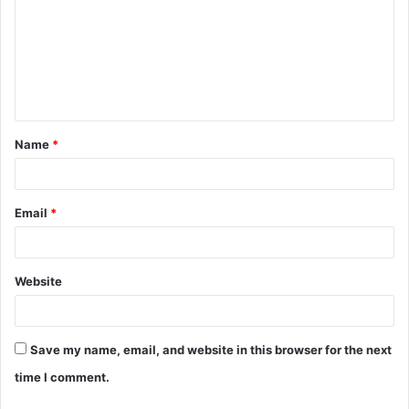
m
m
e
n
t
Name
*
*
Email
*
Website
Save my name, email, and website in this browser for the next
time I comment.