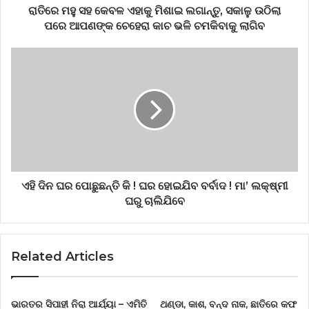
ରାତିରେ ମହୁ ସହ କେବଳ ଏହାକୁ ମିଶାଇ ଲଗାନ୍ତୁ, ସକାଳୁ ଉଠିଲା
ପରେ ଆପଣଙ୍କ ଚେହେରା କାଚ ଭଳି ଚମକିବାକୁ ଲାଗିବ
ଏହି ଦିନ ଘର ପୋଛୁଛନ୍ତି କି ! ଘର ହୋଇଯିବ ବର୍ବାଦ ! ମା’ ଲକ୍ଷ୍ମୀ
ଘରୁ ଚାଲିଯିବେ
Related Articles
ଭାରତର ସିପାହୀ ନିରା ଆର୍ଯ୍ୟା – ଏମିତି
ଥଣ୍ଡା, କାଶ, ବନ୍ଦ ନାକ, ଛାତିରେ କଫ