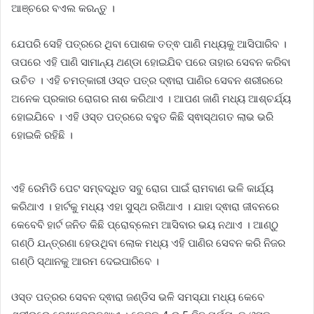
ଆଞ୍ଚରେ ବଏଲ କରନ୍ତୁ ।
ଯେପରି ସେହି ପତ୍ରରେ ଥିବା ପୋଶକ ତତ୍ଵ ପାଣି ମଧ୍ୟକୁ ଆସିପାରିବ ।
ତାପରେ ଏହି ପାଣି ସାମାନ୍ୟ ଥଣ୍ଡା ହୋଇଯିବ ପରେ ତାହାର ସେବନ କରିବା
ଉଚିତ । ଏହି ଚମତ୍କାରୀ ଓସ୍ତ ପତ୍ର ଦ୍ଵାରା ପାଣିର ସେବନ ଶରୀରରେ
ଅନେକ ପ୍ରକାର ରୋଗର ନାଶ କରିଥାଏ । ଆପଣ ଜାଣି ମଧ୍ୟ ଆଶ୍ଚର୍ଯ୍ୟ
ହୋଇଯିବେ । ଏହି ଓସ୍ତ ପତ୍ରରେ ବହୁତ କିଛି ସ୍ଵାସ୍ଥଗତ ଲାଭ ଭରି
ହୋଇକି ରହିଛି ।
ଏହି ରେମିଡି ପେଟ ସମ୍ବଦ୍ଧିତ ସବୁ ରୋଗ ପାଇଁ ରାମବାଣ ଭଳି କାର୍ଯ୍ୟ
କରିଥାଏ । ହାର୍ଟକୁ ମଧ୍ୟ ଏହା ସୁସ୍ଥ ରଖିଥାଏ । ଯାହା ଦ୍ଵାରା ଜୀବନରେ
କେବେବି ହାର୍ଟ ଜନିତ କିଛି ପ୍ରୋବ୍ଲେମ ଆସିବାର ଭୟ ନଥାଏ । ଆଣ୍ଠୁ
ଗଣ୍ଠି ଯନ୍ତ୍ରଣା ହେଉଥିବା ଲୋକ ମଧ୍ୟ ଏହି ପାଣିର ସେବନ କରି ନିଜର
ଗଣ୍ଠି ସ୍ଥାନକୁ ଆରମ ଦେଇପାରିବେ ।
ଓସ୍ତ ପତ୍ରର ସେବନ ଦ୍ଵାରା ଜଣ୍ଡିସ ଭଳି ସମସ୍ଯା ମଧ୍ୟ କେବେ