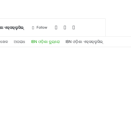
Log
Sidebar
Search
ଶା ଏକ୍ସକ୍ଲୁସିଭ୍
Follow
ଖେଳ
ଅପରାଧ
IBN ଓଡ଼ିଶା ବ୍ୟୁରୋ
IBN ଓଡ଼ିଶା ଏକ୍ସକ୍ଲୁସିଭ୍
In
for