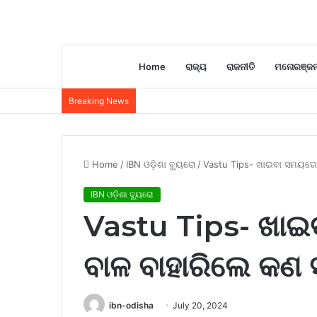
Home
ରାଜ୍ୟ
ରାଜନୀତି
ମନୋରଞ୍ଜ
Breaking News
Home
/
IBN ଓଡ଼ିଶା ବ୍ୟୁରୋ
/
Vastu Tips- ଖାଇବା ସମୟରେ ଖ
IBN ଓଡ଼ିଶା ବ୍ୟୁରୋ
Vastu Tips- ଖାଇ
ବାଳ ବାହାରିଲେ କଣ ସ
ibn-odisha
July 20, 2024