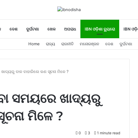
ନ
ଦେଶ
ଦୁର୍ଘଟଣା
ଖେଳ
ଅପରାଧ
IBN ଓଡ଼ିଶା ବ୍ୟୁରୋ
IBN ଓଡ଼ି
Home
ରାଜ୍ୟ
ରାଜନୀତି
ମନୋରଞ୍ଜନ
ଦେଶ
ଦୁର୍ଘଟଣା
ାଦ୍ୟରୁ ବାଳ ବାହାରିଲେ କଣ ସୂଚନା ମିଳେ ?
ବା ସମୟରେ ଖାଦ୍ୟରୁ
ୂଚନା ମିଳେ ?
0
3
1 minute read