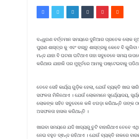
Facebook
Twitter
LinkedIn
Tumblr
Pinterest
Reddit
ବନ୍ଧୁଗଣ ବର୍ତ୍ତମାନ ସମୟରେ ଦୁନିଆର ପ୍ରତେକ ଲୋକ ନୂଆ
ପୁରାଣ ଶାସ୍ତ୍ର କୁ ଏବଂ ବାସ୍ତୁ ଶାସ୍ତ୍ରକୁ କେବେ ବି ଭୁଲିବ
ମନ୍ଦ ଯାହା ବି ଘଟଣା ଘଟିଥାଏ ତାହା ସବୁବେଳେ ସମୟ ଉପରେ
କରିଥାଉ ଯାହାକି ପର ମୁହୂର୍ତରେ ଆମକୁ ପଷ୍ଟେଇବାକୁ ପଡିଥ
ତେବେ ସେହି କାର୍ଯ୍ୟ ଗୁଡ଼ିକ ହେଲା, ଯେଉଁ ବ୍ୟକ୍ତି ଖାଇ ସା
ସଫଳତା ମିଳିନଥାଏ । ଯେଉଁ ଲୋକମାନେ ସୂର୍ଯ୍ୟୋଦୟ, ସୂର୍ଯ୍ୟ
ଲୋକଙ୍କ ସହିତ ସବୁବେଳେ କଳି ଝଗଡ଼ା କରିଥାନ୍ତି ତାଙ୍କ 
ଅସଫଳତା ହାସଲ କରିଥାନ୍ତି ।
ଖାଇବା ସମୟରେ ଯଦି ଖାଦ୍ୟରୁ ଚୁଟି ବାହାରିଥାଏ ତେବେ ଏଥି
ନେଇ ବହୁତ ଦ୍ଵନ୍ଦ ରହିଥାଏ । ଯେଉଁ ବ୍ୟକ୍ତି ନାକରେ ବାର