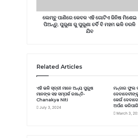
ଲେମ୍ବୁ ପାଣିରେ କେବଳ ଏହି ଗୋଟିଏ ଜିନିଷ ମିଶେଇ
ପିଅନ୍ତୁ, ପୁରୁଣା ରୁ ପୁରୁଣା ଚର୍ବି ବି ମହମ ଭଳି ତରଳି
ଯିବ
Related Articles
ଏହି ଭଳି ସ୍ତ୍ରୀ ମାନେ ଅନ୍ୟ ପୁରୁଷ
ମନ୍ଦାର ଫୁଲ ଦ
ମାନଙ୍କ ସହ ସମ୍ପର୍କ ରଖନ୍ତି-
ଦେବାଦେବୀଙ୍କୁ
Chanakya Niti
କେଉଁ ଦେବାଦେ
ଅର୍ପଣ କରିପା
July 3, 2024
March 3, 20