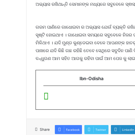
ଅଭ୍ୟାସ ରଖିଥାନ୍ତି ସେମାନଙ୍କ ମଧ୍ୟରେ ସବୁବେଳେ ସ୍ଵାସ୍
ଗରମ ପାଣିରେ ଗାଧୋଇବା ର ଅଭ୍ୟାସ ଯେଉଁ ବ୍ୟକ୍ତି ରଖିଥା
ସୃଷ୍ଟି ହୋଇଥାଏ । ଗାଧୋଇବା ସମୟରେ ସବୁବେଳେ ନିଜର ପା
ମିଳିଥାଏ । ଯଦି ମୁଣ୍ଡ କୁଣ୍ଡେଇବା ବେଳେ ଆପଣଙ୍କ ହାତ
ପାଖରେ ଯଦି କିଛି ଗଛ ରହିଛି ତେବେ ସେଥିରେ ସବୁଦିନ ପାଣି 
ବନ୍ଧୁଗଣ ଆମ ସହିତ ଆଗକୁ ରହିବା ପାଇଁ ଆମ ପେଜ କୁ ଲାଇ
Ibn-Odisha
Share
Facebook
Twitter
LinkedIn