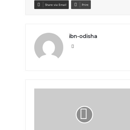
Share via Email
Print
ibn-odisha
Website