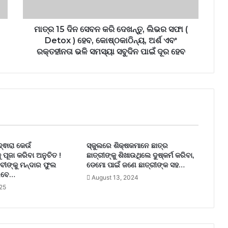
ମାତ୍ର 15 ଦିନ ସେବନ କରି ଦେଖନ୍ତୁ, ଲିଭର ସଫା (
Detox ) ହେବ, କୋଷ୍ଠକାଠିନ୍ୟ, ଅର୍ଶ ଏବଂ
ରକ୍ତହୀନତା ଭଳି ସମସ୍ୟା ସବୁଦିନ ପାଇଁ ଦୂର ହେବ
୍ଵାରା କେଉଁ
ସ୍କୁଲରେ ଶିକ୍ଷକମାନେ ଛାତ୍ର
 ପୂଜା କରିବା ଅନୁଚିତ !
ଛାତ୍ରୀଙ୍କୁ ଶିଖାଉଥିଲେ ଦୁଷ୍କର୍ମ କରିବା,
ବୀଙ୍କୁ ମନ୍ଦାର ଫୁଲ
ଡେମୋ ପାଇଁ ଜଣେ ଛାତ୍ରୀଙ୍କ ସହ…
ରିବେ…
August 13, 2024
25