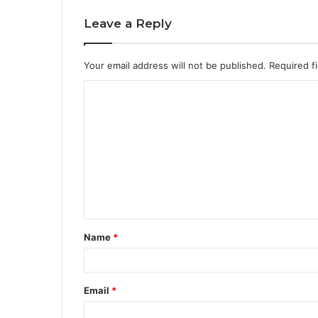
Leave a Reply
Your email address will not be published.
Required f
C
o
m
m
e
n
t
Name
*
*
Email
*