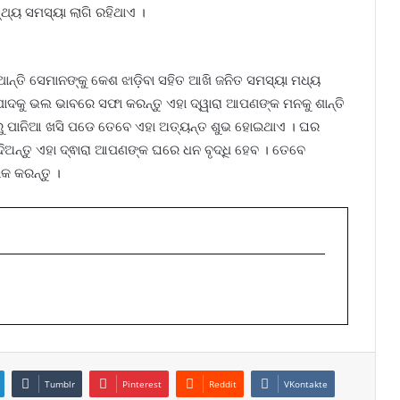
ଥ୍ୟ ସମସ୍ୟା ଲାଗି ରହିଥାଏ ।
ନ୍ତି ସେମାନଙ୍କୁ କେଶ ଝାଡ଼ିବା ସହିତ ଆଖି ଜନିତ ସମସ୍ୟା ମଧ୍ୟ
ଦକୁ ଭଲ ଭାବରେ ସଫା କରନ୍ତୁ ଏହା ଦ୍ୱାରା ଆପଣଙ୍କ ମନକୁ ଶାନ୍ତି
ରୁ ପାନିଆ ଖସି ପଡେ ତେବେ ଏହା ଅତ୍ୟନ୍ତ ଶୁଭ ହୋଇଥାଏ । ଘର
ଦିଅନ୍ତୁ ଏହା ଦ୍ଵାରା ଆପଣଙ୍କ ଘରେ ଧନ ବୃଦ୍ଧି ହେବ । ତେବେ
କ କରନ୍ତୁ ।
Tumblr
Pinterest
Reddit
VKontakte