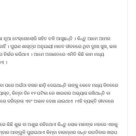
 ନୂଆ ଟେକ୍ନୋଲୋଜି ସହିତ ଚଳି ଆସୁଛନ୍ତି । କିନ୍ତୁ ଆମେ ଆମର
ା ନାହିଁ । ପୁରାଣ ଶାସ୍ତ୍ର ଅନୁଯାୟୀ ମାନବ ଜୀବନରେ ଥିବା ଦୁଃଖ ସୁଖ, ଭଲ
 ନିର୍ଭର କରିଥାଏ । ଆମେ ଅଜାଣତରେ ଏମିତି କିଛି କାମ ମଧ୍ୟ
ାଏ ।
ରିବା ପରେ ଅଇଁଠା ବାସନ ଛାଡ଼ି ଦେଇଥାନ୍ତି ତାଙ୍କୁ କେବେ ମଧ୍ୟ ଜିବନରେ
ାସ୍ତ, କିମ୍ବା ଦିନ ୧୨ ଘଟିକା ରେ ଖାଇବାର ଅଭ୍ୟାସ ରଖିଥାନ୍ତି ବା
ଠାରେ ଦରିଦ୍ରତା ଏବଂ ଅଭାବ ଦେଖା ଯାଇଥାଏ ।ଏହି ବ୍ୟକ୍ତି ଜୀବନରେ
ରେ କିଛି ଶୁଭ ବା ଅଶୁଭ ରହିନଥାଏ କିନ୍ତୁ ଲୋକ ମାନଙ୍କ ମନରେ ଏହାକୁ
ମ୍ବାର ଆଙ୍ଗୁଳି ପୁରାଇଥାଏ କିମ୍ବା ବାରମ୍ବାର ଦାନ୍ତ ରଗଡିବାର ଖରାପ