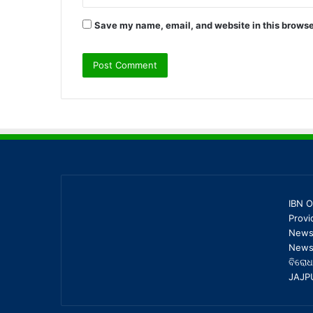
Save my name, email, and website in this browse
IBN O
Provi
News,
News 
ବିରୋଧ
JAJP