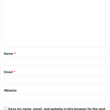
C
o
m
m
e
n
t
Name
*
*
Email
*
Website
Save my name, email, and website in this browser for the next