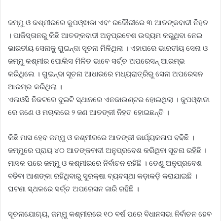
ଜ
ମ୍ମୁ ଓ କଶ୍ମୀରରେ କୁପଓ୍ଵାଡା ଏବଂ ରଜୌରୀରେ ୩ ଆତଙ୍କବାଦୀ ନିହତ
। ପାକିସ୍ତାନରୁ କିଛି ଆତଙ୍କବାଦୀ ଅନୁପ୍ରବେଶ ଉଦ୍ୟମ କରୁଥିବା ନେଇ
ଭାରତୀୟ ସେନାକୁ ଗୁଇନ୍ଦା ସୂଚନା ମିଳିଥିଲା । ଏହାପରେ ଭାରତୀୟ ସେନା ଓ
ଜମ୍ମୁ କଶ୍ମୀର ପୋଲିସ ମିଳିତ ଭାବେ ସର୍ଚ୍ଚ ଅପରେସନ୍ ଆରମ୍ଭ
କରିଥିଲେ । ଗୁଇନ୍ଦା ସୂଚନା ଆଧାରରେ ମଧ୍ୟରାତ୍ରିରୁ ସେନା ଅପରେସନ
ଆରମ୍ଭ କରିଥିଲା ।
ଏଲଓସି ନିକଟରେ ଦୁଇଟି ସ୍ଥାନରେ ଏନକାଉଣ୍ଟର ହୋଇଥିଲା । କୁପଓ୍ଵାଡା
ରେ ଜଣେ ଓ ମଚାଲରେ ୨ ଜଣ ଆତଙ୍କୀ ନିହତ ହୋଇଛନ୍ତି ।
କିଛି ମାସ ହେବ ଜମ୍ମୁ ଓ କଶ୍ମୀରରେ ଆତଙ୍କୀ କାର୍ଯ୍ୟକଳାପ ବଢିଛି ।
ଜମ୍ମୁରେ ପ୍ରାୟ ୪୦ ଆତଙ୍କବାଦୀ ଅନୁପ୍ରବେଶ କରିଥିବା ସୂଚନା ରହିଛି ।
ମାସକ ପରେ ଜମ୍ମୁ ଓ କଶ୍ମୀରରେ ନିର୍ବାଚନ ରହିଛି । ତେଣୁ ଅନୁପ୍ରବେଶ
ବଢିବା ଆଶଙ୍କା ରହିଥିବାରୁ ସୁରକ୍ଷା ବ୍ୟବସ୍ଥା କଡ଼ାକଡ଼ି କରାଯାଇଛି ।
ଘଟଣା ସ୍ଥଳରେ ସର୍ଚ୍ଚ ଅପରେସନ ଜାରି ରହିଛି ।
ସୂଚନାଯୋଗ୍ୟ, ଜମ୍ମୁ କଶ୍ମୀରରେ ୧୦ ବର୍ଷ ପରେ ବିଧାନସଭା ନିର୍ବାଚନ ହେବ