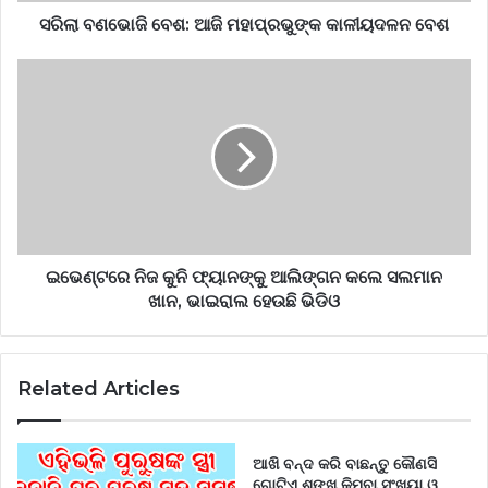
ସରିଲା ବଣଭୋଜି ବେଶ: ଆଜି ମହାପ୍ରଭୁଙ୍କ କାଳୀୟଦଳନ ବେଶ
ଇଭେଣ୍ଟରେ ନିଜ କୁନି ଫ୍ୟାନଙ୍କୁ ଆଲିଙ୍ଗନ କଲେ ସଲମାନ
ଖାନ, ଭାଇରାଲ ହେଉଛି ଭିଡିଓ
Related Articles
ଆଖି ବନ୍ଦ କରି ବାଛନ୍ତୁ କୌଣସି
ଗୋଟିଏ ଶଙ୍ଖ କିମ୍ବା ସଂଖ୍ୟା ଓ