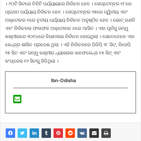
। ୯୦ଟି ସିଟରେ ତିନିଟି ପର୍ଯ୍ୟାୟରେ ନିର୍ବାଚନ ହେବ । ସେପ୍ଟେମ୍ବର ୧୮ରେ
ପ୍ରଥମ ପର୍ଯ୍ୟାୟ ନିର୍ବାଚନ ହେବ । ସେପ୍ଟେମ୍ବର ୨୫ରେ ଦ୍ୱିତୀୟ ଏବଂ
ଅକ୍ଟୋବର ୧ରେ ତୃତୀୟ ପର୍ଯ୍ୟାୟ ନିର୍ବାଚନ ଅନୁଷ୍ଠିତ ହେବ । ଭୋଟ୍‌ ଗଣତି
ଏବଂ ନିର୍ବାଚନର ଫଳାଫଳ ଅକ୍ଟୋବର ୪ରେ ଆସିବ । ଏହା ପୂର୍ବରୁ ଜମ୍ମୁ
କଶ୍ମୀରରେ ୨୦୧୪ରେ ବିଧାନସଭା ନିର୍ବାଚନ ହୋଇଥିଲା । ସେତେବେଳେ ଏହା
କେନ୍ଦ୍ର ଶାସିତ ପ୍ରଦେଶ ଥିଲା । ଏହି ନିର୍ବାଚନରେ ପିଡିପି ୨୮ ସିଟ, ବିଜେପି
୨୫ ସିଟ ଏବଂ ଜମ୍ମୁ କଶ୍ମୀର ନ୍ୟାସନାଲ କନଫରେନ୍ସ ୧୫ ସିଟ୍‌ ଏବଂ
କଂଗ୍ରେସ ୧୨ ସିଟରୁ ଜିତିଥିଲା ।
Ibn-Odisha