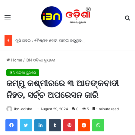
Menu
S
fo
ଖୁସି ଖବର : ବୈଷ୍ଣବ ଦେବୀ ଯାତ୍ରା କରୁଥିବା ଶ୍ରଦ୍ଧାଳୁମାନଙ୍କୁ ଫ୍ରୀରେ ମିଳିବ ଏହି ସବୁ ଖାସ ସୁବିଧା ଗୁଡିକ
Home
/
IBN ଓଡ଼ିଶା ବ୍ୟୁରୋ
IBN ଓଡ଼ିଶା ବ୍ୟୁରୋ
ଜମ୍ମୁ କଶ୍ମୀରରେ ୩ ଆତଙ୍କବାଦୀ
ନିହତ, ସର୍ଚ୍ଚ ଅପରେସନ ଜାରି
ibn-odisha
August 29, 2024
0
5
1 minute read
Facebook
Twitter
LinkedIn
Tumblr
Pinterest
Reddit
WhatsApp