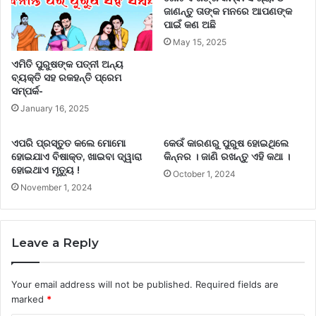
ଜାଣନ୍ତୁ ତାଙ୍କ ମନରେ ଆପଣଙ୍କ
ପାଇଁ କଣ ଅଛି
May 15, 2025
ଏମିତି ପୁରୁଷଙ୍କ ପତ୍ନୀ ଅନ୍ୟ
ବ୍ୟକ୍ତି ସହ ରକହନ୍ତି ପ୍ରେମ
ସମ୍ପର୍କ-
January 16, 2025
ଏପରି ପ୍ରସ୍ତୁତ କଲେ ମୋମୋ
କେଉଁ କାରଣରୁ ପୁରୁଷ ହୋଇଥିଲେ
ହୋଇଯାଏ ବିଷାକ୍ତ, ଖାଇବା ଦ୍ୱାରା
କିନ୍ନର । ଜାଣି ରଖନ୍ତୁ ଏହି କଥା ।
ହୋଇଥାଏ ମୃତ୍ୟୁ !
October 1, 2024
November 1, 2024
Leave a Reply
Your email address will not be published.
Required fields are
marked
*