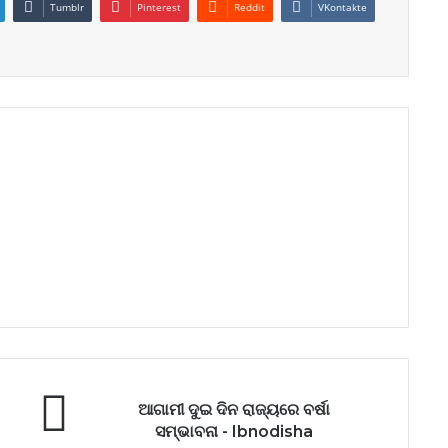
Tumblr
Pinterest
Reddit
VKontakte
ଆଗାମୀ ଦୁଇ ଦିନ ରାଜ୍ୟରେ ବର୍ଷା
ସମ୍ଭାବନା - Ibnodisha