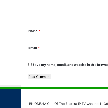
m
m
e
n
Name
*
t
*
Email
*
Save my name, email, and website in this browse
IBN ODISHA One Of The Fastest IP.TV Channel In Odi