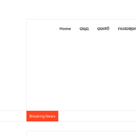
Home
ରାଜ୍ୟ
ରାଜନୀତି
ମନୋରଞ୍ଜ
Breaking News