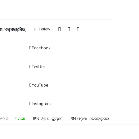
Log
Sidebar
Search
ଶା ଏକ୍ସକ୍ଲୁସିଭ୍
Follow
In
for
Facebook
Twitter
YouTube
Instagram
ଖେଳ
ଅପରାଧ
IBN ଓଡ଼ିଶା ବ୍ୟୁରୋ
IBN ଓଡ଼ିଶା ଏକ୍ସକ୍ଲୁସିଭ୍