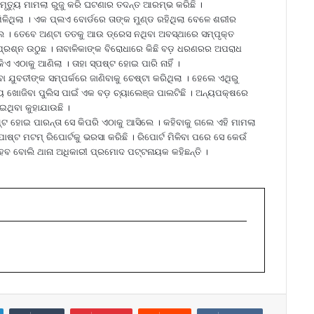
ୃତ୍ୟୁ ମାମଲା ରୁଜୁ କରି ଘଟଣାର ତଦନ୍ତ ଆରମ୍ଭ କରିଛି ।
ିଳିଥିଲା । ଏକ ପ୍ଲଏ ବୋର୍ଡରେ ତାଙ୍କ ମୁଣ୍ଡ ରହିଥିଲା ବେଳେ ଶରୀର
ଲେ । ତେବେ ଅଣ୍ଟା ତତକୁ ଆଉ ଡ୍ରେସ ନଥିବା ଅବସ୍ଥାରେ ସମ୍ପୃକ୍ତ
ପ୍ରଶ୍ନ ଉଠୁଛ । ନାବାଳିକାଙ୍କ ବିରୋଧାରେ କିଛି ବଡ଼ ଧରଣରର ଅପରାଧ
ିଏ ଏଠାକୁ ଆଣିଲା । ତାହା ସ୍ପଷ୍ଟ ହୋଇ ପାରି ନାହିଁ ।
ଯୁବତୀଙ୍କ ସମ୍ପର୍କରେ ଜାଣିବାକୁ ଚେଷ୍ଟା କରିଥିଲା । ହେଲେ ଏଥିରୁ
ିଚୟ ଖୋଜିବା ପୁଲିସ ପାଇଁ ଏକ ବଡ଼ ଚ୍ୟାଲେଞ୍ଜ ପାଲଟିଛି । ଅନ୍ୟପକ୍ଷରେ
ଥିବା କୁହାଯାଉଛି ।
ଷ୍ଟ ହୋଇ ପାରନ୍ତା ସେ କିପରି ଏଠାକୁ ଆସିଲେ । କହିବାକୁ ଗଲେ ଏହି ମାମଲା
ଷ୍ଟ ମଟମ୍ ରିପୋର୍ଟକୁ ଭରସା କରିଛି । ରିପୋର୍ଟ ମିଳିବା ପରେ ସେ କେଉଁ
ଟ ହେବ ବୋଲି ଥାନା ଅଧିକାରୀ ପ୍ରମୋଦ ପଟ୍ଟନାୟକ କହିଛନ୍ତି ।