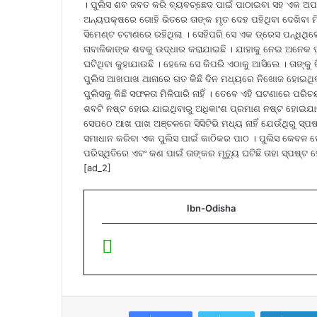
। ପୁଲିସ ଶବ ଜବତ କରି ବ୍ୟବଚ୍ଛେଦ ପାଇଁ ପାଠାଇବା ସହ ଏକ ଅପମ
ଅନ୍ୟପକ୍ଷରେ ଗୋହି ଭିତରେ ତାଙ୍କ ମୃତ ଦେହ ପହିଥିବା ଦେଖିବା ମ
ସିମେଣ୍ଟ ଚଟାଣରେ ରହିଥିଲା । ସେହିପରି ସେ ଏକ ଡ୍ରେସ ପନ୍ଧିଥି
ନାବାଳିକାଙ୍କ ଶବକୁ ଉଦ୍ଧାର କରାଯାଇଛି । ଯାହାକୁ ନେଇ ଅନେକ 
ଘଟିଥିବା କୁହାଯାଉଛି । ହେଲେ ସେ କିପରି ଏଠାକୁ ଆସିଲେ । ତାଙ୍କୁ କ
ପୁଲିସ ଆଖପାଖ ଥାନାରେ ଗତ କିଛି ଦିନ ମଧ୍ୟରେ ନିଖୋଜ ହୋଇଥିବା 
ପୁଲିସକୁ କିଛି ସଫଳତା ମିଳିପାରି ନାହିଁ । ତେବେ ଏହି ଘଟଣାରେ ପର
ଶବଟି ନଷ୍ଟ ହୋଇ ଯାଇଥିବାରୁ ଅଧିକାଂଶ ପ୍ରମାଣ ନଷ୍ଟ ହୋଇଯାଇ
ସେପଠେ ଆଖ ପାଖ ଅଞ୍ଚଳରେ ସିସିଟିଭି ମଧ୍ୟ ନାହିଁ ଯେଉଁଥିରୁ ସ୍ପ
ସମାଧାନ କରିବା ଏକ ପୁଲିସ ପାଇଁ କାଠିକର ପାଠ । ପୁଲିସ କେବଳ ପୋ
ପରିସ୍ଥିତିରେ ଏବଂ କଣ ପାଇଁ ତାଙ୍କର ମୃତ୍ୟୁ ଘଟିଛି ତାହା ସ୍ପଷ୍
[ad_2]
Ibn-Odisha