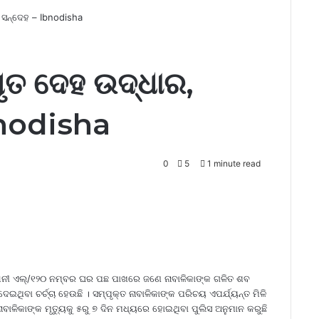
 ସନ୍ଦେହ – Ibnodisha
ମୃତ ଦେହ ଉଦ୍ଧାର,
bnodisha
0
5
1 minute read
କଲୋନୀ ଏଲ୍‌/୧୨୦ ନମ୍ବର ଘର ପଛ ପାଖରେ ଜଣେ ନାବାଳିକାଙ୍କ ଗଳିତ ଶବ
ଇଥିବା ଚର୍ଚ୍ଚା ହେଉଛି । ସମ୍ପୃକ୍ତ ନାବାଳିକାଙ୍କ ପରିଚୟ ଏପର୍ଯ୍ୟନ୍ତ ମିଳି
ନାବାଳିକାଙ୍କ ମୃତ୍ୟୁକୁ ୫ରୁ ୭ ଦିନ ମଧ୍ୟରେ ହୋଇଥିବା ପୁଲିସ ଅନୁମାନ କରୁଛି