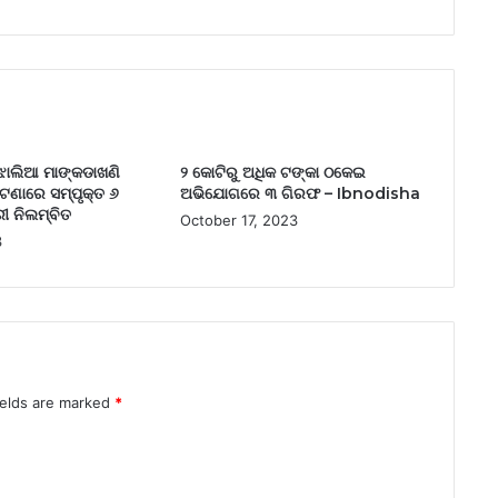
ାଲିଆ ମାଙ୍କଡାଖଣି
୨ କୋଟିରୁ ଅଧିକ ଟଙ୍କା ଠକେଇ
ଘଟଣାରେ ସମ୍ପୃକ୍ତ ୬
ଅଭିଯୋଗରେ ୩ ଗିରଫ – Ibnodisha
ୀ ନିଲମ୍ବିତ
October 17, 2023
3
ields are marked
*