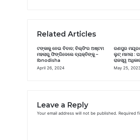
Related Articles
ଟଙ୍କାକୁ ନେଇ ବିବାଦ; ବିଲ୍ଡିଂର ଅଷ୍ଟମ
ରଣପୁର ମୟୂରଝ
ମହଲାରୁ ଫିଙ୍ଗିଦେଲେ ବ୍ୟକ୍ତିଙ୍କୁ –
ଲୁଟ୍ ମାମଲା : 
Ibnodisha
ରାଜସ୍ୱ ଅଧିକାର
April 26, 2024
May 25, 202
Leave a Reply
Your email address will not be published.
Required f
C
o