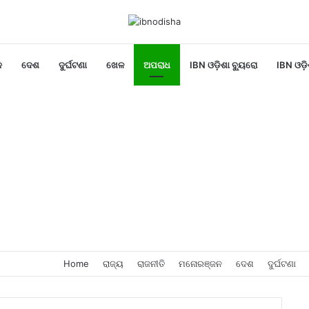
ନ
ଦେଶ
ଦୁର୍ଘଟଣା
ଖେଳ
ଅପରାଧ
IBN ଓଡ଼ିଶା ବ୍ୟୁରୋ
IBN ଓଡ଼ି
Home
ରାଜ୍ୟ
ରାଜନୀତି
ମନୋରଞ୍ଜନ
ଦେଶ
ଦୁର୍ଘଟଣା