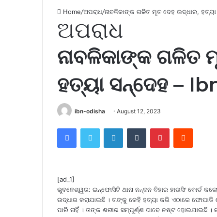
Home
/
ଅପରାଧ
/
ନାବଳିକାଙ୍କ ଗଳିତ ମୃତ ଦେହ ଉଦ୍ଧାର, ହତ୍ୟା
ଅପରାଧ
ନାବଳିକାଙ୍କ ଗଳିତ 
ହତ୍ୟା ସନ୍ଦେହ – I
ibn-odisha
August 12, 2023
Facebook
Twitter
LinkedIn
Tumblr
Pinterest
Reddit
[ad_1]
ଭୁବନେଶ୍ୱର: ଇନ୍‌ଫୋସିଟି ଥାନା ନନ୍ଦନ ବିହାର ହାଉସିଂ ବୋର୍ଡ 
ଉଦ୍ଧାର କରାଯାଇଛି । ତାଙ୍କୁ କେହି ହତ୍ୟା କରି ଏଠାରେ ଫୋପାଡି ଦେ
ପାରି ନାହିଁ । ତାଙ୍କ ଶରୀର ସମ୍ପୂର୍ଣ୍ଣ ଭାବେ ନଷ୍ଟ ହୋଇଯାଇଛି । 