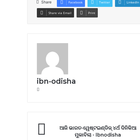
Share
Facebook
Twitter
LinkedIn
Share via Email
Print
ibn-odisha
Website
ଆଜି ଭାରତ-ୱେଷ୍ଟଇଣ୍ଡିଜ୍ ୪ର୍ଥ ଦିନିକିଆ
ମୁକାବିଲା - Ibnodisha