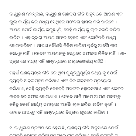
ବନ୍ଧୁଗଣ ନମସ୍କାର, ବନ୍ଧୁଗଣ ଚାଣକ୍ୟ ନୀତି ଅନୁସାରେ ଆପଣ ଏକ
ଭୁଲ କାର୍ଯ୍ୟ କରି ମଧ୍ୟ ସେଥିରେ ସଫଳତା ହାସଲ କରି ପାରିବେ ।
ଆପଣ ଯେଉଁ କାର୍ଯ୍ୟ କରୁଛନ୍ତି, ସେହି କାର୍ଯ୍ୟ କୁ ଲାଜ ନକରି କରିବା
ଉଚିତ । ଏହାଦ୍ବାରା ଆପଣ ସଫଳ ହେବେ ଏବଂ କୋଟିପତି ମଧ୍ୟ
ହୋଇପାରିବେ । ଆପଣ କୌଣସି ଜିନିଷ ମାଗିବା ପୂର୍ବରୁ ଆଦୋୖ ଲାଜ
କରନ୍ତୁ ନାହିଁ । ନଚେତ ଆପଣଙ୍କୁ ସେଥିରେ ସଫଳତା ମିଳିବ ନାହିଁ । ଶା-
ସ୍ତ୍ର ରେ ମଧ୍ୟ ଏହି ସମ୍ବନ୍ଧରେ ଉଲ୍ଲେଖନୀୟ ରହିଛି ।
ମହର୍ଷି ଚାଣକ୍ୟଙ୍କ ନୀତି ରେ ଥିବା ଗୁରୁତ୍ୱପୂର୍ଣ୍ଣ ତଥ୍ୟ କୁ ଯେଉଁ
ବ୍ୟକ୍ତି ଅବଲମ୍ବନ କରିଥାଏ ଏବଂ ନିଜ ଜୀବନରେ ପ୍ରୟୋଗ
କରିଥାଏ, ସେହି ବ୍ୟକ୍ତି କେବେବି ଅସଫଳ ହୋଇନଥାଏ ଏବଂ କେବଳ
ଜୀବନ ରେ ସଫଳ ହୋଇଥାଏ । ତେବେ ଆଜି ଆମେ ଆପଣ ମାନଙ୍କୁ
କହିବୁ କେଉଁ କାର୍ଯ୍ୟ ସମୟରେ ଆଦୋୖ ଲାଜ କରିବା ଉଚିତ ନୁହେଁ ।
ତେବେ ଆସନ୍ତୁ ଏହି ସମ୍ବନ୍ଧରେ ବିସ୍ତାର ରୂପରେ ଜାଣିବା ।
୧. ବନ୍ଧୁଗଣ ପ୍ରଥମ ରେ ହେଉଛି, ଚାଣକ୍ୟ ନୀତି ଅନୁସାରେ ଯେଉଁ
ବ୍ୟକ୍ତି ଭୋଜନ କରିବା ସମୟରେ ଲାଜ କରିଥାଏ ସେହି ବ୍ୟକ୍ତି କୁ