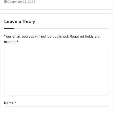
December 25, 2024
Leave a Reply
Your email address will not be published.
Required fields are
marked
*
C
o
m
m
e
n
t
Name
*
*