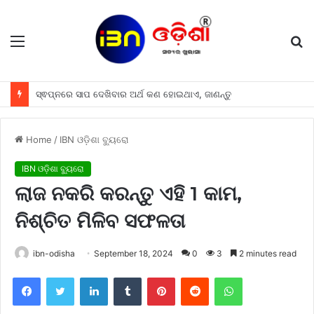
Menu
S
fo
ସ୍ଵପ୍ନରେ ସାପ ଦେଖିବାର ଅର୍ଥ କଣ ହୋଇଥାଏ, ଜାଣନ୍ତୁ
Home
/
IBN ଓଡ଼ିଶା ବ୍ୟୁରୋ
IBN ଓଡ଼ିଶା ବ୍ୟୁରୋ
ଲାଜ ନକରି କରନ୍ତୁ ଏହି 1 କାମ,
ନିଶ୍ଚିତ ମିଳିବ ସଫଳତା
ibn-odisha
September 18, 2024
0
3
2 minutes read
Facebook
Twitter
LinkedIn
Tumblr
Pinterest
Reddit
WhatsApp