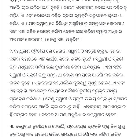
ଆଦୋୖ ଲାଜ କରିବା କଥା ନୁହେଁ । କାରଣ ଏହାଦ୍ବାରା ଭୋକ ରେ ରହିବାକୁ
ପଡ଼ିଥାଏ ଏବଂ ଭୋକରେ ରହିବା ଦ୍ଵାରା ବ୍ୟକ୍ତି ସବୁବେଳେ କ୍ରୋ-ଧ
କରିଥାଏ । ଯାହାଦ୍ୱାରା ସେ ବିଭିନ୍ନ ଅସୁବିଧା ର ସମ୍ମୁଖୀନ ହୋଇଥାଏ
ଏବଂ ଏହା ସହିତ ଭୋଜନ କରିବା ବେଳେ ଲାଜ କରିବା ଦ୍ୱାରା ଅନ୍ନ ର
ଅପମାନ ହୋଇଥାଏ । ତେଣୁ ଏହା ଅନୁଚିତ ।
୨. ବନ୍ଧୁଗଣ ଦ୍ବିତୀୟ ରେ ହେଉଛି, ସ୍ୱାମୀ ଓ ସ୍ତ୍ରୀ ଙ୍କୁ ଝ-ଗ-ଡ଼ା
କରିବା ସମୟରେ ଏହି କାର୍ଯ୍ୟ କରିବା ଉଚିତ ନୁହେଁ । ସ୍ୱାମୀ ଓ ସ୍ତ୍ରୀ
ଙ୍କ ମଧ୍ୟରେ ସର୍ବଦା ଭଲ ବୁଝାମଣା ରହିବା ଆବଶ୍ୟକ । ଏହା ସହିତ
ସ୍ୱାମୀ ଓ ସ୍ତ୍ରୀ ଙ୍କୁ ସମ୍ବନ୍ଧ ରଖିବା ସମୟରେ ଆଦୋୖ ଲାଜ କରିବା
ଉଚିତ ନୁହେଁ । ଏହାଦ୍ବାରା ସମ୍ପର୍କରେ ଦୂରତ୍ୱ ସୃଷ୍ଟି ହୋଇଥାଏ ଏବଂ
ଏହାଦ୍ବାରା ଆପଣଙ୍କ ମଧ୍ୟରେ କୌଣସି ତୃତୀୟ ବ୍ୟକ୍ତି ମଧ୍ୟ
ପ୍ରବେଶ କରିଥାଏ । ତେଣୁ ସ୍ୱାମୀ ଓ ସ୍ତ୍ରୀ ଉଭୟ ସମ୍ବନ୍ଧ ସ୍ଥାପନ
କରିବା ସମୟରେ ଆଦୋୖ ଲାଜ କରନ୍ତୁ ନାହିଁ । ଏହାଦ୍ବାରା ଆପଣଙ୍କ ର
ହିଁ ମଙ୍ଗଳ ହେବ । ନଚେତ ଆପଣ ଅସୁବିଧା ର ସମ୍ମୁଖୀନ ହେବେ ।
୩. ବନ୍ଧୁଗଣ ତୃତୀୟ ରେ ହେଉଛି, ପ୍ରତ୍ୟେକ ବ୍ୟକ୍ତି ଙ୍କୁ ନିଜ ଗୁରୁ
ଙ୍କ ଠାରୁ ଜ୍ଞାନ ଗ୍ରହଣ କରିବା ସମୟରେ ଆଦୋୖ ଲାଜ କରିବା ଉଚିତ