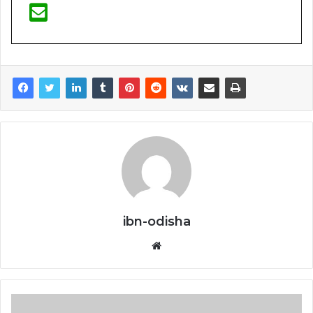
ibn-odisha
Website