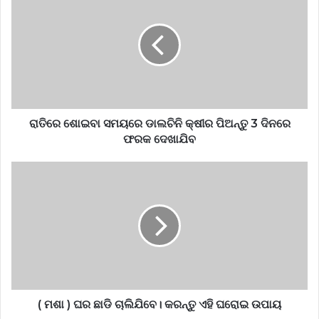
ରାତିରେ ଶୋଇବା ସମୟରେ ଡାଲଚିନି କ୍ଷୀର ପିଅନ୍ତୁ 3 ଦିନରେ
ଫରକ ଦେଖାଯିବ
( ମଶା ) ଘର ଛାଡି ଚାଲିଯିବେ। କରନ୍ତୁ ଏହି ଘରୋଇ ଉପାୟ