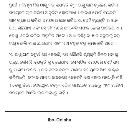
ନୁହେଁ । କିମ୍ବା ନିଜ ଠାରୁ ବଡ଼ ବ୍ୟକ୍ତି ଙ୍କ ଠାରୁ ଜ୍ଞାନ ଗ୍ରହଣ କରିବା
ସମୟରେ ଲାଜ କରିବା ଅନୁଚିତ ହୋଇଥାଏ । କାରଣ ଯେଉଁ ବ୍ୟକ୍ତି
ଜ୍ଞାନ ଗ୍ରହଣ କରିବା ସମୟରେ ଲାଜ କରିଥାଏ, ସେହି ବ୍ୟକ୍ତି ର ଜ୍ଞାନ
ଅଧା ରହିଯାଏ ଏବଂ ସେ ଜୀବନରେ କେବେବି ସଫଳ ହୋଇ ପାରିନଥାଏ ।
ତେଣୁ ଏପରି କରିବା ଅନୁଚିତ ଅଟେ । ଅଧା ରହିଥିବା ଜ୍ଞାନ ସବୁଠାରୁ ବଡ଼
ହାର୍ ବୋଲି ମାନା ଯାଇଥାଏ ଏବଂ ଏହା ବହୁତ ବଡ଼ କମଜୋରି ଅଟେ ।
୪. ବନ୍ଧୁଗଣ ଚତୁର୍ଥ ରେ ହେଉଛି, ଯେ କୌଣସି ବ୍ୟକ୍ତି ନିଜର ଧନ କୁ
ଅନ୍ୟ କୌଣସି ବ୍ୟକ୍ତି କୁ ଦେଇଥାଏ, ସେ ସଠିକ ସମୟରେ ସେହି ଧନ
କୁ ମାଗିବା ଉଚିତ । ଯଦି ନିଜର ଟଙ୍କା ମାଗିବା ସମୟରେ ଆପଣ ଲାଜ
କରିଥାନ୍ତି, ତେବେ ଆପଣ ଜୀବନରେ କେବେବି ଧନୀ ହୋଇ ପାରନ୍ତି ନାହିଁ
। ତେଣୁ ନିଜର ଦେଇଥିବା ଟଙ୍କା ସଠିକ ସମୟରେ ମାଗନ୍ତୁ ଏବଂ ମାଗିବା
ସମୟରେ ଆଦୋୖ ଲାଜ କରନ୍ତୁ ନାହିଁ ।
Ibn-Odisha