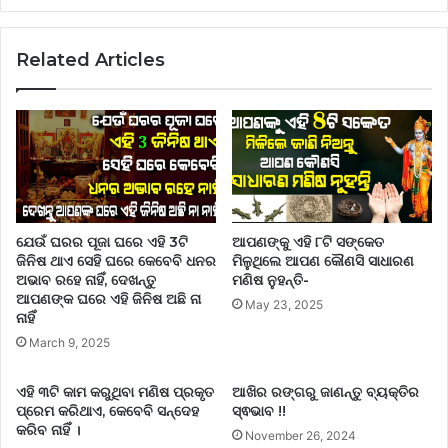
Related Articles
ଯେଉଁ ଘରର ପୂଜା ଘରେ ଏହି 3ଟି
ଆପଣଙ୍କୁ ଏହି ୮ଟି ସଙ୍କେତ
ଜିନିଷ ଥାଏ ସେହି ଘରେ କେବେବି ଧନର
ମିଳୁଥିଲେ ଆପଣ କୌଣସି ସାଧାରଣ
ଅଭାବ ରହେ ନାହିଁ, ଦେଖନ୍ତୁ
ମଣିଷ ନୁହନ୍ତି-
ଆପଣଙ୍କ ଘରେ ଏହି ଜିନିଷ ଅଛି ନା
May 23, 2025
ନାହିଁ
March 9, 2025
ଏହି ୩ଟି କାମ କରୁଥିବା ମଣିଷ ପ୍ରକୃତ
ଆଖିର ରଙ୍ଗରୁ ଜାଣନ୍ତୁ ବ୍ୟକ୍ତିର
ପ୍ରେମ କରିଥାଏ, କେବେବି ସନ୍ଦେହ
ସ୍ଵଭାବ !!
କରିବ ନାହିଁ ।
November 26, 2024