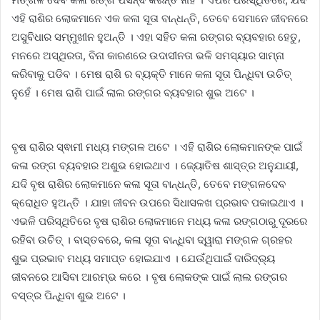
ଏହି ରାଶିର ଲୋକମାନେ ଏକ କଳା ସୂତା ବାନ୍ଧନ୍ତି, ତେବେ ସେମାନେ ଜୀବନରେ
ଅସୁବିଧାର ସମ୍ମୁଖୀନ ହୁଅନ୍ତି । ଏହା ସହିତ କଳା ରଙ୍ଗର ବ୍ୟବହାର ହେତୁ,
ମନରେ ଅସ୍ଥିରତା, ବିନା କାରଣରେ ଉଦାସୀନତା ଭଳି ସମସ୍ୟାର ସାମ୍ନା
କରିବାକୁ ପଡିବ । ମେଷ ରାଶି ର ବ୍ୟକ୍ତି ମାନେ କଳା ସୂତା ପିନ୍ଧିବା ଉଚିତ୍
ନୁହେଁ । ମେଷ ରାଶି ପାଇଁ ଲାଲ ରଙ୍ଗର ବ୍ୟବହାର ଶୁଭ ଅଟେ ।
ବୃଷ ରାଶିର ସ୍ଵାମୀ ମଧ୍ୟ ମଙ୍ଗଳ ଅଟେ । ଏହି ରାଶିର ଲୋକମାନଙ୍କ ପାଇଁ
କଳା ରଙ୍ଗ ବ୍ୟବହାର ଅଶୁଭ ହୋଇଥାଏ । ଜ୍ୟୋତିଷ ଶାସ୍ତ୍ର ଅନୁଯାୟୀ,
ଯଦି ବୃଷ ରାଶିର ଲୋକମାନେ କଳା ସୂତା ବାନ୍ଧନ୍ତି, ତେବେ ମଙ୍ଗଳଦେବ
କ୍ରୋଧିତ ହୁଅନ୍ତି । ଯାହା ଜୀବନ ଉପରେ ସିଧାସଳଖ ପ୍ରଭାବ ପକାଇଥାଏ ।
ଏଭଳି ପରିସ୍ଥିତିରେ ବୃଷ ରାଶିର ଲୋକମାନେ ମଧ୍ୟ କଳା ରଙ୍ଗଠାରୁ ଦୂରରେ
ରହିବା ଉଚିତ୍ । ବାସ୍ତବରେ, କଳା ସୂତା ବାନ୍ଧିବା ଦ୍ୱାରା ମଙ୍ଗଳ ଗ୍ରହର
ଶୁଭ ପ୍ରଭାବ ମଧ୍ୟ ସମାପ୍ତ ହୋଇଯାଏ । ଯେଉଁଥିପାଇଁ ଦାରିଦ୍ର୍ୟ
ଜୀବନରେ ଆସିବା ଆରମ୍ଭ କରେ । ବୃଷ ଲୋକଙ୍କ ପାଇଁ ଲାଲ ରଙ୍ଗର
ବସ୍ତ୍ର ପିନ୍ଧିବା ଶୁଭ ଅଟେ ।