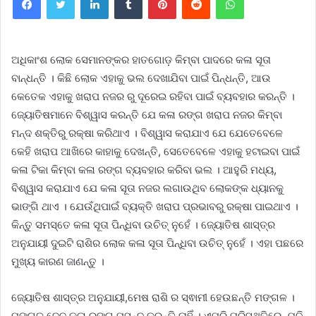
ଅଧିକାଂଶ ଲୋକ ସେମାନଙ୍କର ହାତଗୋଡ଼ କିମ୍ବା ପାଦରେ କଳା ସୂତା
ବାନ୍ଧନ୍ତି । କିଛି ଲୋକ ଏହାକୁ ଭଲ ଦେଖାଯିବା ପାଇଁ ପିନ୍ଧନ୍ତି, ଆଉ
କେତେକ ଏହାକୁ ଖରାପ ନଜର ରୁ ଦୂରେଇ ରହିବା ପାଇଁ ବ୍ୟବହାର କରନ୍ତି ।
ଜ୍ୟୋତିଷମାନେ ବିଶ୍ୱାସ କରନ୍ତି ଯେ କଳା ରଙ୍ଗ ଖରାପ ନଜର କିମ୍ବା
ମନ୍ଦ ଶକ୍ତିରୁ ରକ୍ଷା କରିଥାଏ । ବିଶ୍ୱାସ କରାଯାଏ ଯେ ଯେତେବେଳେ
କେହି ଖରାପ ଆଖିରେ କାହାକୁ ଦେଖନ୍ତି, ସେତେବେଳେ ଏହାକୁ ହଟାଇବା ପାଇଁ
କଳା ଟିକା କିମ୍ବା କଳା ରଙ୍ଗ ବ୍ୟବହାର କରିବା ଭଲ । ଆହୁରି ମଧ୍ୟ,
ବିଶ୍ୱାସ କରାଯାଏ ଯେ କଳା ସୂତା ନଜର ଲଗାଉଥିବ ଲୋକଙ୍କ ଧ୍ୟାନକୁ
ଭାଙ୍ଗି ଥାଏ । ଯେଉଁଥିପାଇଁ ବ୍ୟକ୍ତି ଖରାପ ପ୍ରଭାବରୁ ରକ୍ଷା ପାଇଥାଏ ।
କିନ୍ତୁ ସମସ୍ତେ କଳା ସୂତା ପିନ୍ଧିବା ଉଚିତ୍ ନୁହେଁ । ଜ୍ୟୋତିଷ ଶାସ୍ତ୍ର
ଅନୁଯାୟୀ ଦୁଇଟି ରାଶିର ଲୋକ କଳା ସୂତା ପିନ୍ଧିବା ଉଚିତ୍ ନୁହେଁ । ଏହା ପଛରେ
ମୁଖ୍ୟ କାରଣ ଜାଣନ୍ତୁ ।
ଜ୍ୟୋତିଷ ଶାସ୍ତ୍ର ଅନୁଯାୟୀ,ମେଷ ରାଶି ର ସ୍ଵାମୀ ହେଉଛନ୍ତି ମଙ୍ଗଳ ।
ମଙ୍ଗଳ ଦେବ କଳା ରଙ୍ଗ ପସନ୍ଦ କରନ୍ତି ନାହିଁ । ଏପରି ପରିସ୍ଥିତିରେ, ଯଦି