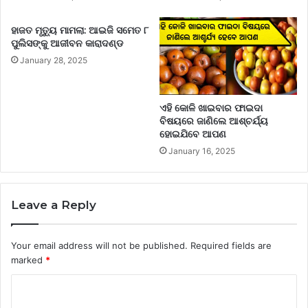
ହାଜତ ମୃତ୍ୟୁ ମାମଲା: ଆଇଜି ସମେତ ୮
ପୁଲିସଙ୍କୁ ଆଜୀବନ କାରାଦଣ୍ଡ
January 28, 2025
ଏହି କୋଳି ଖାଇବାର ଫାଇଦା
ବିଷୟରେ ଜାଣିଲେ ଆଶ୍ଚର୍ଯ୍ୟ
ହୋଇଯିବେ ଆପଣ
January 16, 2025
Leave a Reply
Your email address will not be published.
Required fields are
marked
*
C
o