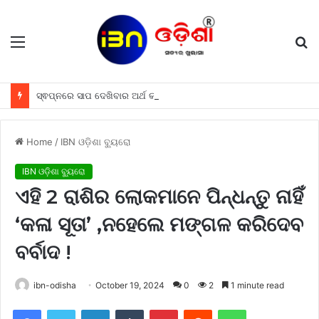
Menu
S
fo
ସ୍ଵପ୍ନରେ ସାପ ଦେଖିବାର ଅର୍ଥ କଣ ହୋଇଥାଏ, ଜାଣନ୍ତୁ
Home
/
IBN ଓଡ଼ିଶା ବ୍ୟୁରୋ
IBN ଓଡ଼ିଶା ବ୍ୟୁରୋ
ଏହି 2 ରାଶିର ଲୋକମାନେ ପିନ୍ଧନ୍ତୁ ନାହିଁ
‘କଳା ସୂତା’ ,ନହେଲେ ମଙ୍ଗଳ କରିଦେବ
ବର୍ବାଦ !
ibn-odisha
October 19, 2024
0
2
1 minute read
Facebook
Twitter
LinkedIn
Tumblr
Pinterest
Reddit
WhatsApp