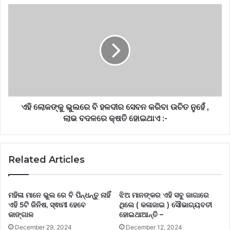
ଏହି ଲୋକଙ୍କୁ ଭୁଲରେ ବି ହଳଦୀର ସେବନ କରିବା ଉଚିତ ନୁହେଁ ,
ଲାଭ ବଦଳରେ କ୍ଷତି ହୋଇଥାଏ :-
Related Articles
ମହିଳା ମାନେ ଭୁଲ ରେ ବି ପିନ୍ଧନ୍ତୁ ନାହିଁ
ଝିଅ ମାନଙ୍କର ଏହି ସବୁ ଜାଗାରେ
ଏହି 5ଟି ଜିନିଷ, ସ୍ଵାମୀ ହେବେ
ଥିଲେ ( କଳାଜାଇ ) ସୌଭାଗ୍ୟବତୀ
କାଙ୍ଗାଳ
ହୋଇଥାଆନ୍ତି –
December 29, 2024
December 12, 2024