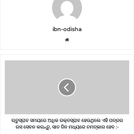
ibn-odisha
Website
ୠତୁସ୍ରାବ ସମୟରେ ଅଧିକ ରକ୍ତସ୍ରାବ ହେଉଥିଲେ ଏହି ପତ୍ରର
ରସ ସେବନ କରନ୍ତୁ, ସାତ ଦିନ ମଧ୍ୟରେ ଚମତ୍କାର ହେବ :-