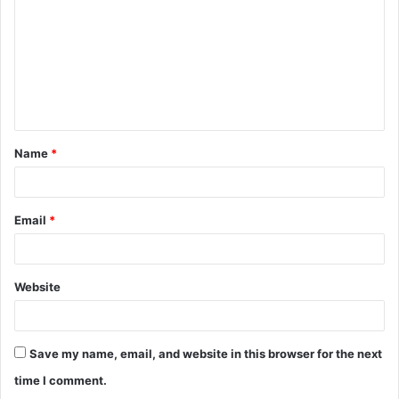
m
m
e
n
t
Name
*
*
Email
*
Website
Save my name, email, and website in this browser for the next
time I comment.