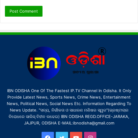
IBN ODISHA One Of The Fastest IP.TV Channel In Odisha. It Only
Provide Latest News, Sports News, Crime News, Entertainment
News, Political News, Social News Etc. Information Regarding To
News Update. "ସତ୍ୟ, ନିର୍ଭୀକତା ଓ ସାଧାରଣ ମଣିଷର ସ୍ୱର"(ଭ୍ରଷ୍ଟାଚାର
ବିରୋଧରେ ସାଲିସ୍ ବିହୀନ ଲଢେଇ) IBN ODISHA REGD.OFFICE-JARAKA,
JAJPUR, ODISHA E-MAIL:ibnodisha@gmail.com
Facebook
Twitter
YouTube
Instagram