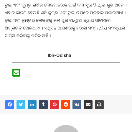
ତୁଳା ଏବଂ କୁମ୍ଭ ରାଶିର ଲୋକମାନଙ୍କ ପାଇଁ କଳା ସୂତା ପିନ୍ଧିବା ଶୁଭ ଅଟେ ।
ଏହାର କାରଣ ହେଉଛି ଶନି କୁମ୍ଭ ଏବଂ ତୁଳା ଉପରେ ପ୍ରଭାବ ପକାଇଥାଏ ।
ତୁଳା ଏବଂ କୁମ୍ଭର ଲୋକଙ୍କୁ କଳା ସୂତା ବାନ୍ଧିବା ଦ୍ୱାରା ଜୀବନରେ
ଅଗ୍ରଗତି ହୋଇଥାଏ । ଏଥିସହ ଆପଣଙ୍କୁ ଟଙ୍କା ସମ୍ବନ୍ଧୀୟ ସମସ୍ୟାର
ସାମ୍ନା କରିବାକୁ ପଡିବ ନାହିଁ ।
Ibn-Odisha