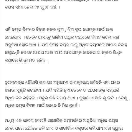
ବୟସ ସୀମା ହେଲା ୨୫ ରୁ ୨୮ ବର୍ଷ ।
ଏହି ବୟସ ଭିତରେ ବିବାହ କଲେ ପୁଅ , ଝିଅ ଦୁଇ ଜଣଙ୍କ ପାଇଁ ଭଲ
ହୋଇଥାଏ । ତେବେ ଆସନ୍ତୁ ଜାଣିବା ଅଧିକ ବୟସରେ ବିବାହ କଲେ କଣ
ଅସୁବିଧା ହୋଇଥାଏ । ଯଦି ବିବାହ ବୟସ ଠାରୁ ଅଧିକ ବୟସରେ ଆପଣ ବିବାହ
କରୁଛନ୍ତି ତେବେ ଆପଣ ଆଉ ଆଉ ଆପଣଙ୍କ ଜୀବନସାଥୀ ଙ୍କର ଭିନ୍ନ
କଥାରେ ଭିନ୍ନ ମତ ରହିବ ।
ଦୁଇଜଣଙ୍କ କୌଣସି କଥାରେ ଅଧିକାଂଶ ସାମଞ୍ଜସ୍ୟ ରହିବନି ଏହା ଘରେ
ଝଗଡା ସୃଷ୍ଟି କରାଇବା । ଯଦି ଏମିତି ହୁଏ ତେବେ ତ ଆପଣଙ୍କ ସମ୍ପର୍କ
ଅଧିକ ଦିନ ରହିବନି । ସବୁର କିଛି ସମୟ ଥାଏ । କୁହାଯାଏ ଅତି ରୁ ଇତି । ତେଣୁ
ଅଧିକ ବୟସ ଵିଵାହ ପାଇଁ କେବେ ବି ଠିକ ନୁହେଁ ।
ଅନ୍ୟ ଏକ କାରଣ ହେଉଛି ଶାରୀରିକ ସମ୍ପର୍କରେ ଅସୁବିଧା ଅଧିକ ବୟସ
ହେବା ପରେ ଯୌବନ ଢଳି ଯାଏ ଓ ଶାରୀରିକ ଦକ୍ଷତା କମିଯାଏ ଏହା ଦ୍ୱାରା