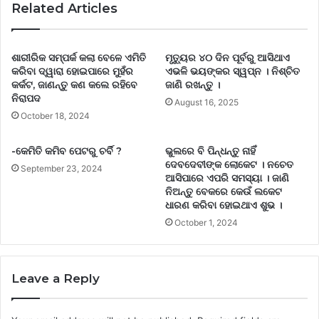
Related Articles
ଶାରୀରିକ ସମ୍ପର୍କ କଲା ବେଳେ ଏମିତି
ମୃତ୍ୟୁର ୪୦ ଦିନ ପୂର୍ବରୁ ଆସିଥାଏ
କରିବା ଦ୍ୱାରା ହୋଇପାରେ ମୁହଁର
ଏଭଳି ଭୟଙ୍କର ସ୍ୱପ୍ନ । ନିଶ୍ଚିତ
କର୍କଟ, ଜାଣନ୍ତୁ କଣ କଲେ ରହିବେ
ଜାଣି ରଖନ୍ତୁ ।
ନିରାପଦ
August 16, 2025
October 18, 2024
-କେମିତି କମିବ ପେଟରୁ ଚର୍ବି ?
ଭୁଲରେ ବି ପିନ୍ଧନ୍ତୁ ନାହିଁ
ଦେବଦେବୀଙ୍କ ଲୋକେଟ । ନଚେତ
September 23, 2024
ଆସିପାରେ ଏପରି ସମସ୍ୟା । ଜାଣି
ନିଅନ୍ତୁ ବେକରେ କେଉଁ ଲକେଟ
ଧାରଣ କରିବା ହୋଇଥାଏ ଶୁଭ ।
October 1, 2024
Leave a Reply