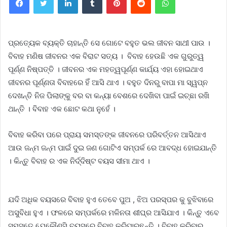
ପ୍ରତ୍ୟେକ ବ୍ୟକ୍ତି ଚାହାନ୍ତି ସେ ଗୋଟେ ବହୁତ ଭଲ ଜୀବନ ସାଥୀ ପାଉ ।
ବିବାହ ମଣିଷ ଜୀବନର ଏକ ବିରାଟ ସତ୍ୟ । ବିବାହ ହେଉଛି ଏକ ଗୁରୁତ୍ୱ
ପୂର୍ଣ୍ଣ ନିଷ୍ପତ୍ତି । ଜୀବନର ଏକ ମହତ୍ୱପୂର୍ଣ୍ଣ କାର୍ଯ୍ୟ ଏହା ହୋଇଥାଏ
ଜୀବନର ପୂର୍ଣ୍ଣତା ବିବାହରେ ହିଁ ଆସି ଥାଏ । ବହୁତ ଦିନରୁ ବାପା ମା ସ୍ୱପ୍ନ
ଦେଖନ୍ତି ନିଜ ପିଲାଙ୍କୁ ବର ବା କନ୍ୟା ବେଶରେ ଦେଖିବା ପାଇଁ ଇଚ୍ଛା ରଖି
ଥାନ୍ତି । ବିବାହ ଏକ ଛୋଟ କଥା ନୁହେଁ ।
ବିବାହ କରିବା ପରେ ପ୍ରାୟ ସମସ୍ତଙ୍କ ଜୀବନରେ ପରିବର୍ତ୍ତନ ଆସିଥାଏ
ଆଉ ଜନ୍ମ ଜନ୍ମ ପାଇଁ ଦୁଇ ଜଣ ଗୋଟିଏ ସମ୍ପର୍କ ରେ ଆବଦ୍ଧ ହୋଇଯାନ୍ତି
। କିନ୍ତୁ ବିବାହ ର ଏକ ନିର୍ଦ୍ଦିଷ୍ଟ ବୟସ ସୀମା ଥାଏ ।
ଯଦି ଅଧିକ ବୟସରେ ବିବାହ ହୁଏ ତେବେ ପୁଅ , ଝିଅ ପରସ୍ପର କୁ ବୁଝିବାରେ
ଅସୁବିଧା ହୁଏ । ଫଳରେ ସମ୍ପର୍କରେ ମଳିନତା ଶୀଘ୍ର ଆସିଯାଏ । କିନ୍ତୁ ଏବେ
ସମସ୍ତେ ଯେକୌଣସି ବୟସରେ ବିବାହ କରିପାରୁଛନ୍ତି । ବିବାହ କରିବାର