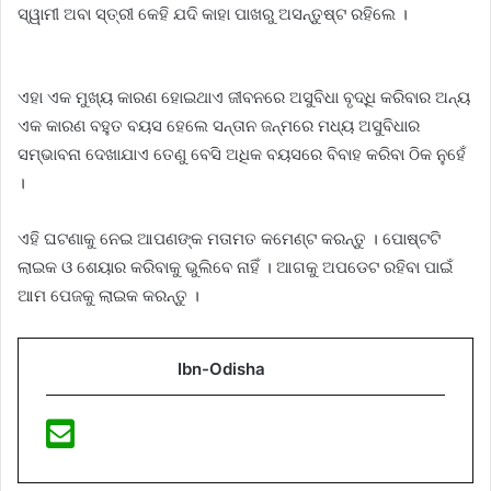
ସ୍ୱାମୀ ଅବା ସ୍ତ୍ରୀ କେହି ଯଦି କାହା ପାଖରୁ ଅସନ୍ତୁଷ୍ଟ ରହିଲେ ।
ଏହା ଏକ ମୁଖ୍ୟ କାରଣ ହୋଇଥାଏ ଜୀବନରେ ଅସୁବିଧା ବୃଦ୍ଧି କରିବାର ଅନ୍ୟ
ଏକ କାରଣ ବହୁତ ବୟସ ହେଲେ ସନ୍ତାନ ଜନ୍ମରେ ମଧ୍ୟ ଅସୁବିଧାର
ସମ୍ଭାବନା ଦେଖାଯାଏ ତେଣୁ ବେସି ଅଧିକ ବୟସରେ ବିବାହ କରିବା ଠିକ ନୁହେଁ
।
ଏହି ଘଟଣାକୁ ନେଇ ଆପଣଙ୍କ ମତାମତ କମେଣ୍ଟ କରନ୍ତୁ । ପୋଷ୍ଟଟି
ଲାଇକ ଓ ଶେୟାର କରିବାକୁ ଭୁଲିବେ ନାହିଁ । ଆଗକୁ ଅପଡେଟ ରହିବା ପାଇଁ
ଆମ ପେଜକୁ ଲାଇକ କରନ୍ତୁ ।
Ibn-Odisha