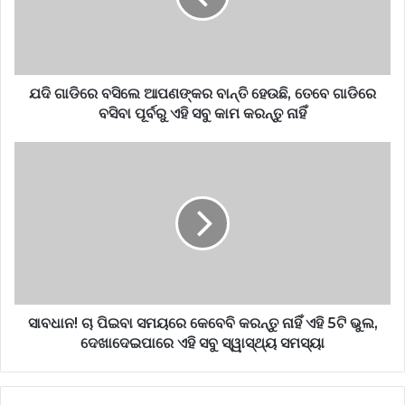
ଯଦି ଗାଡିରେ ବସିଲେ ଆପଣଙ୍କର ବାନ୍ତି ହେଉଛି, ତେବେ ଗାଡିରେ
ବସିବା ପୂର୍ବରୁ ଏହି ସବୁ କାମ କରନ୍ତୁ ନାହିଁ
ସାବଧାନ! ଚା ପିଇବା ସମୟରେ କେବେବି କରନ୍ତୁ ନାହିଁ ଏହି 5ଟି ଭୁଲ,
ଦେଖାଦେଇପାରେ ଏହି ସବୁ ସ୍ୱାସ୍ଥ୍ୟ ସମସ୍ୟା