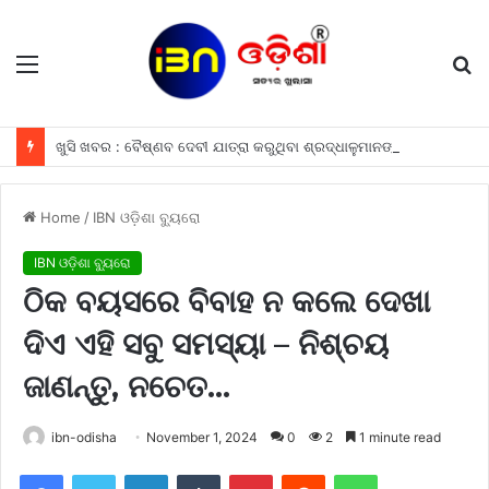
Menu
S
fo
ଖୁସି ଖବର : ବୈଷ୍ଣବ ଦେବୀ ଯାତ୍ରା କରୁଥିବା ଶ୍ରଦ୍ଧାଳୁମାନଙ୍କୁ ଫ୍ରୀରେ ମିଳିବ ଏହି ସବୁ ଖାସ ସୁବିଧା ଗୁଡିକ
Home
/
IBN ଓଡ଼ିଶା ବ୍ୟୁରୋ
IBN ଓଡ଼ିଶା ବ୍ୟୁରୋ
ଠିକ ବୟସରେ ବିବାହ ନ କଲେ ଦେଖା
ଦିଏ ଏହି ସବୁ ସମସ୍ୟା – ନିଶ୍ଚୟ
ଜାଣନ୍ତୁ, ନଚେତ…
ibn-odisha
November 1, 2024
0
2
1 minute read
Facebook
Twitter
LinkedIn
Tumblr
Pinterest
Reddit
WhatsApp