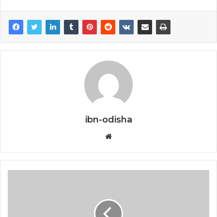
ibn-odisha
Website