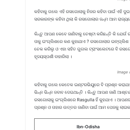
କହିବାକୁ ଗଲେ ଏହି ରସଗୋଲାକୁ ନିଜର କହିବା ପାଇଁ ଏହି ଦ
ସରକାରଙ୍କ କହିବା ଥିଲା କି ରସଗୋଲାର ଜନ୍ମ ଆମ ରାଜ୍ୟରେ
କିନ୍ତୁ ଆପଣ କେବେ ଜାଣିବାକୁ ଚେଷ୍ଟା କରିଛନ୍ତି କି ଯେଉ
ତାକୁ ଇଂଗ୍ଲିଶରେ କଣ କୁହାଯାଏ ? ରସଗୋଲାର ଇଙ୍ଗ୍ଲିଶ 
ଚେକ କରିଲୁ ଓ ଏହା ସହିତ ଗୁଗଲ ଟ୍ରାଂସଲେଟରେ ବି ରସଗୋଲ
ହୃଦୟସ୍ପର୍ଶୀ ବାହାରିଲା ।
Image 
କହିବାକୁ ଗଲେ କେତେକ ଇଣ୍ଟରଭିୟୁରେ ବି ପ୍ରଶ୍ନ କରା
ଭିନ୍ନ ଭିନ୍ନ ଜବାବ ଦେଇଥାନ୍ତି । କିନ୍ତୁ ଆପଣ ଜାଣି ଆଶ୍ଚର
ରସଗୋଲାକୁ ଇଂଗ୍ଲିଶରେ Rasgulla ହିଁ କୁହଯାଏ । ଆପଣଙ୍
ପ୍ରଶ୍ନ ଓ ତାହାର ଉତ୍ତର ଜାଣିବା ପାଇଁ ଆମ ପେଜକୁ ଲାଇକ
Ibn-Odisha