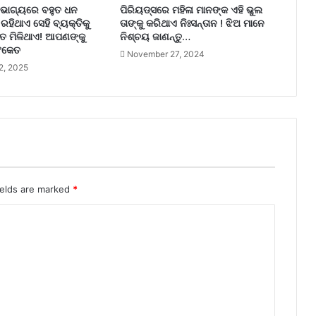
ି ଭାଗ୍ୟରେ ବହୁତ ଧନ
ପିରିୟଡ୍ସରେ ମହିଳା ମାନଙ୍କ ଏହି ଭୁଲ
ରହିଥାଏ ସେହି ବ୍ୟକ୍ତିକୁ
ତାଙ୍କୁ କରିଥାଏ ନିଃସନ୍ତାନ ! ଝିଅ ମାନେ
େତ ମିଳିଥାଏ! ଆପଣଙ୍କୁ
ନିଶ୍ଚୟ ଜାଣନ୍ତୁ…
 ସଂକେତ
November 27, 2024
2, 2025
ields are marked
*