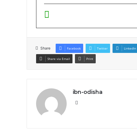
Share
Facebook
Twitter
LinkedIn
Share via Email
Print
ibn-odisha
Website