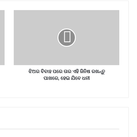
ଝିଅର ବିବାହ ପରେ ତାର ଏହି ଜିନିଷ ରଖନ୍ତୁ
ପାଖରେ, ହେଇ ଯିବେ ଧନୀ