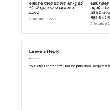
ବାହାଘରର ଫାଷ୍ଟ ନାଇଟରେ କରନ୍ତୁ ନାହିଁ
ଯେଉଁ ବ୍ୟକ୍ତ
ଏହି ୫ଟି ଭୁଲ,ନ ହେଲେ ହୋଇପାରେ
ପ୍ରାପ୍ତି ଯୋଗ 
ଗଡବଡ
ଏହି 9 ଟି ସଂକ
ମିଳୁଛି କି ଏହି
February 27, 2024
November 2
Leave a Reply
Your email address will not be published.
Required f
C
o
m
m
e