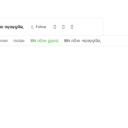
Log
Sidebar
Search
ଶା ଏକ୍ସକ୍ଲୁସିଭ୍
Follow
ଖେଳ
ଅପରାଧ
IBN ଓଡ଼ିଶା ବ୍ୟୁରୋ
IBN ଓଡ଼ିଶା ଏକ୍ସକ୍ଲୁସିଭ୍
In
for