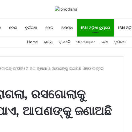
ନ
ଦେଶ
ଦୁର୍ଘଟଣା
ଖେଳ
ଅପରାଧ
IBN ଓଡ଼ିଶା ବ୍ୟୁରୋ
IBN ଓଡ଼ି
Home
ରାଜ୍ୟ
ରାଜନୀତି
ମନୋରଞ୍ଜନ
ଦେଶ
ଦୁର୍ଘଟଣା
ଗୋଲାକୁ ଇଂରାଜୀରେ କଣ କୁହାଯାଏ, ଆପଣଙ୍କୁ ଜଣାଅଛି ଏହାର ଉତ୍ତର
ାଗଲା, ରସଗୋଲାକୁ
ଯାଏ, ଆପଣଙ୍କୁ ଜଣାଅଛି