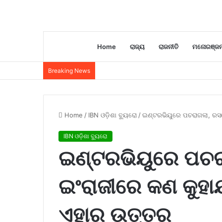
Home
ରାଜ୍ୟ
ରାଜନୀତି
ମନୋରଞ୍ଜ
Breaking News
Home
/
IBN ଓଡ଼ିଶା ବ୍ୟୁରୋ
/
ଇଣ୍ଟରଭିୟୁରେ ପଚରାଗଲା, ରସ
IBN ଓଡ଼ିଶା ବ୍ୟୁରୋ
ଇଣ୍ଟରଭିୟୁରେ ପଚର
ଇଂରାଜୀରେ କଣ କୁହା
ଏହାର ଉତ୍ତର