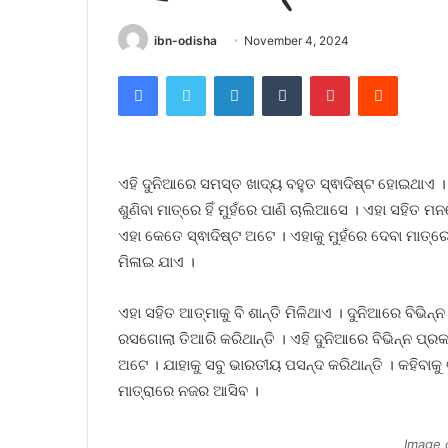
ibn-odisha
November 4, 2024
Facebook
Twitter
LinkedIn
Tumblr
Pinterest
Reddit
ଏହି ଦୁନିଆରେ ସମସ୍ତ ଖାଦ୍ୟ ବହୁତ ସ୍ଵାଦିଷ୍ଟ ହୋଇଥାଏ ।
ଶୁଣିବା ମାତ୍ରେ ହିଁ ମୁହଁରେ ପାଣି ଚାଲିଆସେ । ଏହା ସହିତ ମ
ଏହା କେତେ ସ୍ଵାଦିଷ୍ଟ ଅଟେ । ଏହାକୁ ମୁହଁରେ ଦେବା ମାତ୍ରେ ହ
ମିଳାଇ ଯାଏ ।
ଏହା ସହିତ ଆତ୍ମାକୁ ବି ଶାନ୍ତି ମିଳିଥାଏ । ଦୁନିଆରେ ବିଭି
ରସଗୋଲା ତିଆରି କରିଥାନ୍ତି । ଏହି ଦୁନିଆରେ ବିଭିନ୍ନ ପ୍ରକ
ଅଟେ । ଯାହାକୁ ସବୁ ଭାରତୀୟ ପସନ୍ଦ କରିଥାନ୍ତି । କହି
ମାତ୍ରାରେ ନଜର ଆସିବ ।
Image 