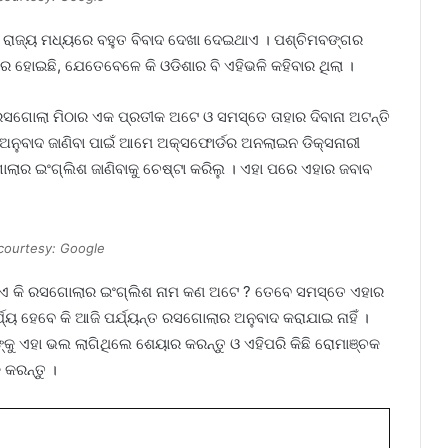
ୁଇ ରାଜ୍ୟ ମଧ୍ୟରେ ବହୁତ ବିବାଦ ଦେଖା ଦେଇଥାଏ । ପଶ୍ଚିମବଙ୍ଗର
 ହୋଇଛି, ଯେତେବେଳେ କି ଓଡିଶାର ବି ଏହିଭଳି କହିବାର ଥିଲା ।
ଁ ରସଗୋଲା ମିଠାର ଏକ ପ୍ରତୀକ ଅଟେ ଓ ସମସ୍ତେ ତାହାର ଦିବାନା ଅଟନ୍ତି
ଅନୁବାଦ ଜାଣିବା ପାଇଁ ଆମେ ଅକ୍ସଫୋର୍ଡର ଅନଲାଇନ ଡିକ୍ସନାରୀ
ାର ଇଂଗ୍ଲିଶ ଜାଣିବାକୁ ଚେଷ୍ଟା କରିଲୁ । ଏହା ପରେ ଏହାର ଜବାବ
courtesy: Google
ଯାଏ କି ରସଗୋଲାର ଇଂଗ୍ଲିଶ ନାମ କଣ ଅଟେ ? ତେବେ ସମସ୍ତେ ଏହାର
୍ଯ୍ୟ ହେବେ କି ଆଜି ପର୍ଯ୍ୟନ୍ତ ରସଗୋଲାର ଅନୁବାଦ କରାଯାଇ ନାହିଁ ।
କୁ ଏହା ଭଲ ଲାଗିଥିଲେ ଶେୟାର କରନ୍ତୁ ଓ ଏହିପରି କିଛି ରୋମାଞ୍ଚକ
 କରନ୍ତୁ ।