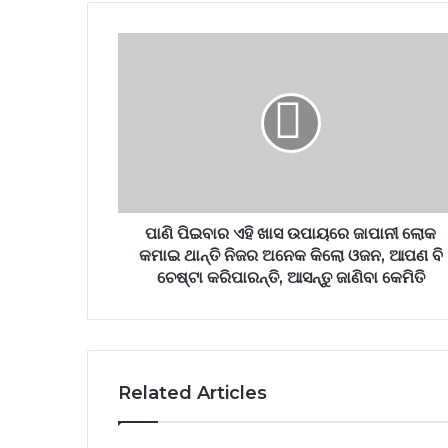
ପାଣି ପିଇବାର ଏହି ଖାସ ଉପାୟରେ ଜାପାନୀ ଲୋକ
କମାଇ ଥାନ୍ତି ନିଜର ଅନେକ କିଲୋ ଓଜନ, ଆପଣ ବି
ଚେଷ୍ଟା କରିପାରନ୍ତି, ଆସନ୍ତୁ ଜାଣିବା କେମିତି
Related Articles