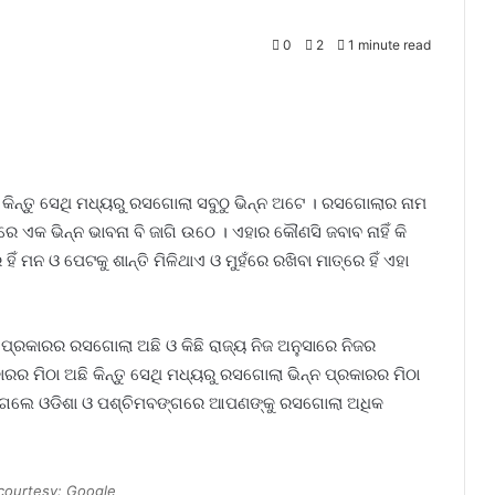
0
2
1 minute read
 କିନ୍ତୁ ସେଥି ମଧ୍ୟରୁ ରସଗୋଲା ସବୁଠୁ ଭିନ୍ନ ଅଟେ । ରସଗୋଲାର ନାମ
ନରେ ଏକ ଭିନ୍ନ ଭାବନା ବି ଜାଗି ଉଠେ । ଏହାର କୌଣସି ଜବାବ ନାହିଁ କି
ିଁ ମନ ଓ ପେଟକୁ ଶାନ୍ତି ମିଳିଥାଏ ଓ ମୁହଁରେ ରଖିବା ମାତ୍ରେ ହିଁ ଏହା
ନ୍ନ ପ୍ରକାରର ରସଗୋଲା ଅଛି ଓ କିଛି ରାଜ୍ୟ ନିଜ ଅନୁସାରେ ନିଜର
ାରର ମିଠା ଅଛି କିନ୍ତୁ ସେଥି ମଧ୍ୟରୁ ରସଗୋଲା ଭିନ୍ନ ପ୍ରକାରର ମିଠା
ବାକୁ ଗଲେ ଓଡିଶା ଓ ପଶ୍ଚିମବଙ୍ଗରେ ଆପଣଙ୍କୁ ରସଗୋଲା ଅଧିକ
courtesy: Google