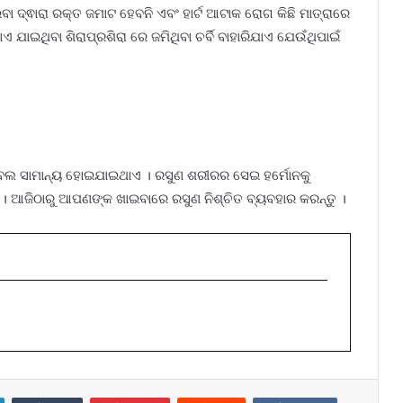
ା ଦ୍ଵାରା ରକ୍ତ ଜମାଟ ହେବନି ଏବଂ ହାର୍ଟ ଆଟାକ ରୋଗ କିଛି ମାତ୍ରାରେ
 ଯାଇଥିବା ଶିରାପ୍ରଶିରା ରେ ଜମିଥିବା ଚର୍ବି ବାହାରିଯାଏ ଯେଉଁଥିପାଇଁ
ବଲ ସାମାନ୍ୟ ହୋଇଯାଇଥାଏ । ରସୁଣ ଶରୀରର ସେଇ ହର୍ମୋନକୁ
ଏ । ଆଜିଠାରୁ ଆପଣଙ୍କ ଖାଇବାରେ ରସୁଣ ନିଶ୍ଚିତ ବ୍ୟବହାର କରନ୍ତୁ ।