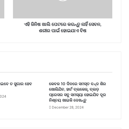
ଏହି ଜିନିଷ ଖାଲି ପେଟରେ କରନ୍ତୁ ନାହିଁ ସେବନ,
ଶରୀର ପାଇଁ ହୋଇଯାଏ ବିଷ
ଖାଇବେ ତ ସୁଗାର ହେବ
କେବଳ 10 ଦିନରେ ସମସ୍ତ ବନ୍ଦ ଶିର
ଖୋଲିଯିବ, ହାର୍ଟ ବ୍ଲକେଜ୍, ବ୍ଲଡ଼
ପ୍ରେସର ସବୁ ସମସ୍ୟା ହୋଇଯିବ ଦୂର
2024
ନିଶ୍ଚୟ ଖାଇକି ଦେଖନ୍ତୁ
December 28, 2024