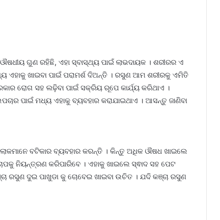
 ଔଷଧୀୟ ଗୁଣ ରହିଛି, ଏହା ସ୍ବାସ୍ଥ୍ୟ ପାଇଁ ଲାଭଦାୟକ । ଶରୀରର ଏ
 ଏହାକୁ ଖାଇବା ପାଇଁ ପରାମର୍ଶ ଦିଅନ୍ତି । ରସୁଣ ଆମ ଶରୀରକୁ ଏମିତି
ାର ରୋଗ ସହ ଲଢ଼ିବା ପାଇଁ ସକ୍ରିୟ ରୂପେ କାର୍ଯ୍ୟ କରିଥାଏ ।
ାର ପାଇଁ ମଧ୍ୟ ଏହାକୁ ବ୍ୟବହାର କରାଯାଇଥାଏ । ଆସନ୍ତୁ ଜାଣିବା
ୋକମାନେ ବଟିକାର ବ୍ୟବହାର କରନ୍ତି । କିନ୍ତୁ ଅଧିକ ଔଷଧ ଖାଇଲେ
ପକୁ ନିୟନ୍ତ୍ରଣ କରିପାରିବେ । ଏହାକୁ ଖାଇଲେ ସ୍ଵାଦ ସହ ପେଟ
୍ଚା ରସୁଣ ଦୁଇ ପାଖୁଡା କୁ ଚୋବେଇ ଖାଇବା ଉଚିତ । ଯଦି କଞ୍ଚା ରସୁଣ