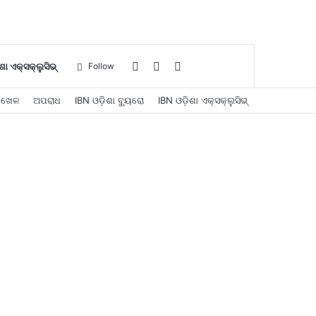
Log
Sidebar
Search
ଶା ଏକ୍ସକ୍ଲୁସିଭ୍
Follow
ଖେଳ
ଅପରାଧ
IBN ଓଡ଼ିଶା ବ୍ୟୁରୋ
IBN ଓଡ଼ିଶା ଏକ୍ସକ୍ଲୁସିଭ୍
In
for