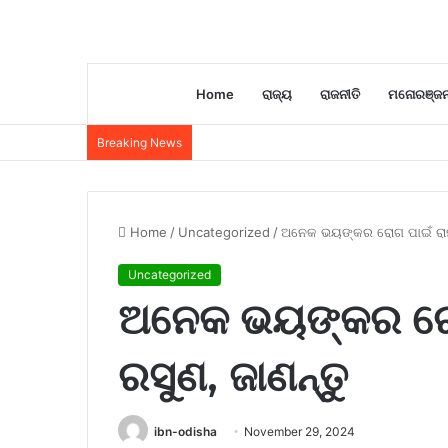
Home
ରାଜ୍ୟ
ରାଜନୀତି
ମନୋରଞ୍ଜ
Breaking News
Home
/
Uncategorized
/
ଅନେକ ଭୟଙ୍କର ରୋଗ ପାଇଁ ରାମବ
Uncategorized
ଅନେକ ଭୟଙ୍କର ରୋଗ
ରସୁଣ, ଜାଣନ୍ତୁ
ibn-odisha
November 29, 2024