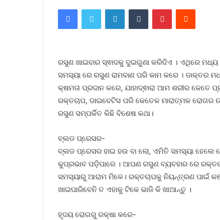
Facebook
Twitter
LinkedIn
Tumblr
Pinterest
Reddit
ରସୁଣ ଖାଇବାର ସ୍ଵାଦକୁ ଦୁଇଗୁଣା କରିଦିଏ । ଏଥିରେ ମଧ୍ୟ
ସମସ୍ୟା ରେ ରସୁଣ ରାମବାଣ ପରି କାମ କରେ । ଡାକ୍ତର ମଧ୍ୟ
କ୍ଷମତା ପ୍ରଦାନ କରେ, ଯାହାଦ୍ଵାରା ଆମ ଶରୀର କେତେ ପ୍ରକ
ରକ୍ତଚାପ, ଡାଇବେଟିସ ପରି କେତେକ ମାରାତ୍ମକ ରୋଗର ଉପଚ
ରସୁଣ ସମ୍ପର୍କିତ କିଛି ବିଶେଷ କଥା।
ବ୍ଲଡ ପ୍ରେସର-
ବ୍ଲଡ ପ୍ରେସର ହାଇ ହଉ ବା ଲୋ, ଏମିତି ସମସ୍ୟା ହେଲେ ଲ
କୁପ୍ରଭାବ ପଡ଼ିପାରେ । ଆପଣ ରସୁଣ ବ୍ୟବହାର ରେ ରକ୍ତଚା
ସମସ୍ୟାରୁ ଆରାମ ମିଳେ। ରକ୍ତଚାପକୁ ନିୟନ୍ତ୍ରଣ ପାଇଁ କଞ
ଖାଇପାରିବେନି ତ ଏହାକୁ ଟିକେ ଭାଜି କି ଖାଆନ୍ତୁ ।
ହୃଦୟ ରୋଗରୁ ରକ୍ଷା କରେ-