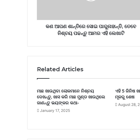
କଣ ଆପଣ ଶାନ୍ତିରେ ସୋଇ ପାରୁନାହାନ୍ତି, ତେବେ
ନିଶ୍ଚୟ ପଢନ୍ତୁ ଆମର ଏହି ଲେଖାଟି
Related Articles
ମାଛ ଖାଉଥିବା ଲୋକମାନେ ନିଶ୍ଚୟ
ଏହି 5 ଜିନିଷ 
ଦେଖନ୍ତୁ, ଖାସ କରି ମାଛ ମୁଣ୍ଡ ଖାଉଥିଲେ
ମୂଳରୁ ଶେଷ
ଜାଣନ୍ତୁ ଭୟଙ୍କର କଥା-
August 28, 
January 17, 2025