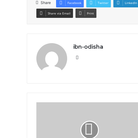
Share
Facebook
Twitter
LinkedIn
Share via Email
Print
ibn-odisha
Website