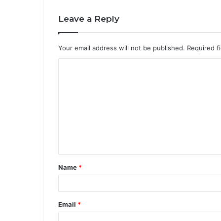
Leave a Reply
Your email address will not be published.
Required f
C
o
m
m
e
n
t
Name
*
*
Email
*