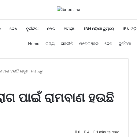
ନ
ଦେଶ
ଦୁର୍ଘଟଣା
ଖେଳ
ଅପରାଧ
IBN ଓଡ଼ିଶା ବ୍ୟୁରୋ
IBN ଓଡ଼ି
Home
ରାଜ୍ୟ
ରାଜନୀତି
ମନୋରଞ୍ଜନ
ଦେଶ
ଦୁର୍ଘଟଣା
ାଣ ହଉଛି ରସୁଣ, ଜାଣନ୍ତୁ
 ପାଇଁ ରାମବାଣ ହଉଛି
0
4
1 minute read