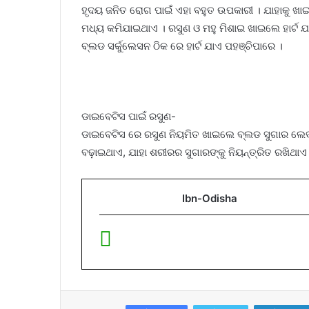
ହୃଦୟ ଜନିତ ରୋଗ ପାଇଁ ଏହା ବହୁତ ଉପକାରୀ । ଯାହାକୁ ଖାଇବ
ମଧ୍ୟ କମିଯାଇଥାଏ । ରସୁଣ ଓ ମହୁ ମିଶାଇ ଖାଇଲେ ହାର୍ଟ ଯାଏ
ବ୍ଲଡ ସର୍କୁଲେସନ ଠିକ ରେ ହାର୍ଟ ଯାଏ ପହଞ୍ଚିପାରେ ।
ଡାଇବେଟିସ ପାଇଁ ରସୁଣ-
ଡାଇବେଟିସ ରେ ରସୁଣ ନିୟମିତ ଖାଇଲେ ବ୍ଲଡ ସୁଗାର ଲେ
ବଢ଼ାଇଥାଏ, ଯାହା ଶରୀରର ସୁଗାରଙ୍କୁ ନିୟନ୍ତ୍ରିତ ରଖିଥା
Ibn-Odisha