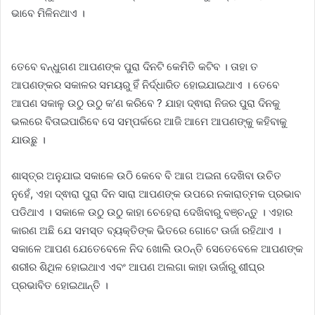
ଭାବେ ମିଳିନଥାଏ ।
ତେବେ ବନ୍ଧୁଗଣ ଆପଣଙ୍କ ପୁରା ଦିନଟି କେମିତି କଟିବ । ତାହା ତ
ଆପଣଙ୍କର ସକାଳର ସମୟରୁ ହିଁ ନିର୍ଦ୍ଧାରିତ ହୋଇଯାଇଥାଏ । ତେବେ
ଆପଣ ସକାଳୁ ଉଠୁ ଉଠୁ କ’ଣ କରିବେ ? ଯାହା ଦ୍ଵାରା ନିଜର ପୁରା ଦିନକୁ
ଭଲରେ ବିତାଇପାରିବେ ସେ ସମ୍ପର୍କରେ ଆଜି ଆମେ ଆପଣଙ୍କୁ କହିବାକୁ
ଯାଉଛୁ ।
ଶାସ୍ତ୍ର ଅନୁଯାଇ ସକାଳେ ଉଠି କେବେ ବି ଆଗ ଅଇନା ଦେଖିବା ଉଚିତ
ନୁହେଁ, ଏହା ଦ୍ଵାରା ପୁରା ଦିନ ସାରା ଆପଣଙ୍କ ଉପରେ ନକାରାତ୍ମକ ପ୍ରଭାବ
ପଡିଥାଏ । ସକାଳେ ଉଠୁ ଉଠୁ କାହା ଚେହେରା ଦେଖିବାରୁ ବଞ୍ଚନ୍ତୁ । ଏହାର
କାରଣ ଅଛି ଯେ ସମସ୍ତ ବ୍ୟକ୍ତିଙ୍କ ଭିତରେ ଗୋଟେ ଊର୍ଜା ରହିଥାଏ ।
ସକାଳେ ଆପଣ ଯେତେବେଳେ ନିଦ ଖୋଲି ଉଠନ୍ତି ସେତେବେଳେ ଆପଣଙ୍କ
ଶରୀର ଶିଥିଳ ହୋଇଥାଏ ଏବଂ ଆପଣ ଅଲଗା କାହା ଊର୍ଜାରୁ ଶୀଘ୍ର
ପ୍ରଭାବିତ ହୋଇଥାନ୍ତି ।