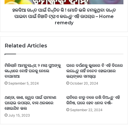
ହଳଦିଆ ଦାନ୍ତ ପାଇଁ ଚିନ୍ତିତ କି ! ମୋତି ଭଳି ଚମକୁଥିବା ଦାନ୍ତ
ପାଇବା ପାଇଁ ନିହାତି ଟ୍ରାଏ କରନ୍ତୁ ଏହି ଉପଚାର – Home
remedy
Related Articles
ମିଳିଲାନି ଆମ୍ବୁଲାନ୍ସ; ୨ ମଲା ପୁଅଙ୍କୁ
ଘରେ ଦର୍ପଣକୁ ଭୁଲରେ ବି ଏହି ଦିଗରେ
କାନ୍ଧରେ ବୋହି ଘରକୁ ନେଲେ
ଲଗାନ୍ତୁ ନାହିଁ ନଚେତ ହୋଇପାରେ
ବାପାମାଆ
ଭୟଙ୍କର ସମସ୍ୟା
September 5, 2024
October 20, 2024
ଥଣ୍ଡା, କାଶ, ଜ୍ୱର ପାଇଁ ରାମବାଣ
ରାତିରେ ଝାଡୁ ତଳେ ରଖି ଦିଅନ୍ତୁ ଏହି
ଘରୋଇ ଉପଚାର, ବାସ ଥରକରେ
ଜିନିଷ, ଘରେ ହେବ ଧନର ବର୍ଷା-
ହୋଇଯିବ ଭଲ
September 22, 2024
July 15, 2023