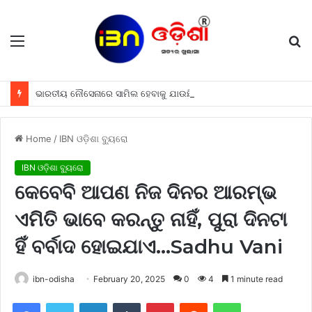
Menu
S
fo
ଭାରତୀୟ ନୌସେନାରେ ସାମିଲ ହେବାକୁ ଯାଉଛି ଆମେରିକାର ‘ରୋମିୟୋ’, 2 ଆରବର ଏହି ଡୀଲ ପରେବର୍ତ୍ତମାନ ଆଉ ବଞ୍ଚି ପାରିବ ନାହିଁ ଶତ୍ରୁମାନଙ୍କର ଜାହଜ ଓ ପଣ୍ଡୁବୀ
Home
/
IBN ଓଡ଼ିଶା ବ୍ୟୁରୋ
IBN ଓଡ଼ିଶା ବ୍ୟୁରୋ
କେବେବି ଆପଣ ନିଜ ଦିନର ଆରମ୍ଭ
ଏମିତି ଭାବେ କରନ୍ତୁ ନାହିଁ, ପୁରା ଦିନଟା
ହିଁ ବର୍ବାଦ ହୋଇଯାଏ…Sadhu Vani
ibn-odisha
February 20, 2025
0
4
1 minute read
Facebook
Twitter
LinkedIn
Tumblr
Pinterest
Reddit
WhatsApp