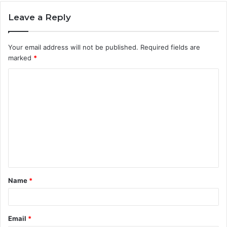
Leave a Reply
Your email address will not be published.
Required fields are
marked
*
C
o
m
m
e
n
t
Name
*
*
Email
*