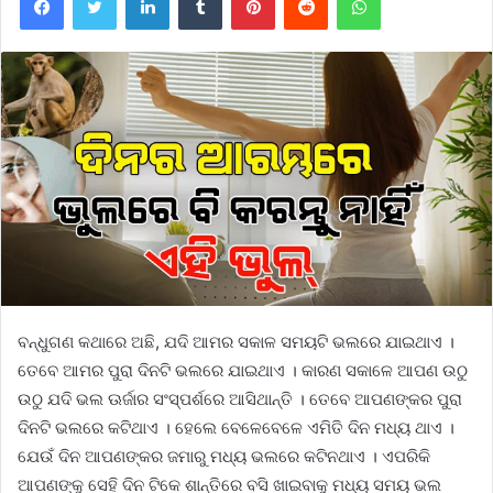
ବନ୍ଧୁଗଣ କଥାରେ ଅଛି, ଯଦି ଆମର ସକାଳ ସମୟଟି ଭଲରେ ଯାଇଥାଏ ।
ତେବେ ଆମର ପୁରା ଦିନଟି ଭଲରେ ଯାଇଥାଏ । କାରଣ ସକାଳେ ଆପଣ ଉଠୁ
ଉଠୁ ଯଦି ଭଲ ଊର୍ଜାର ସଂସ୍ପର୍ଶରେ ଆସିଥାନ୍ତି । ତେବେ ଆପଣଙ୍କର ପୁରା
ଦିନଟି ଭଲରେ କଟିଥାଏ । ହେଲେ ବେଳେବେଳେ ଏମିତି ଦିନ ମଧ୍ୟ ଥାଏ ।
ଯେଉଁ ଦିନ ଆପଣଙ୍କର ଜମାରୁ ମଧ୍ୟ ଭଲରେ କଟିନଥାଏ । ଏପରିକି
ଆପଣଙ୍କୁ ସେହି ଦିନ ଟିକେ ଶାନ୍ତିରେ ବସି ଖାଇବାକୁ ମଧ୍ୟ ସମୟ ଭଲ