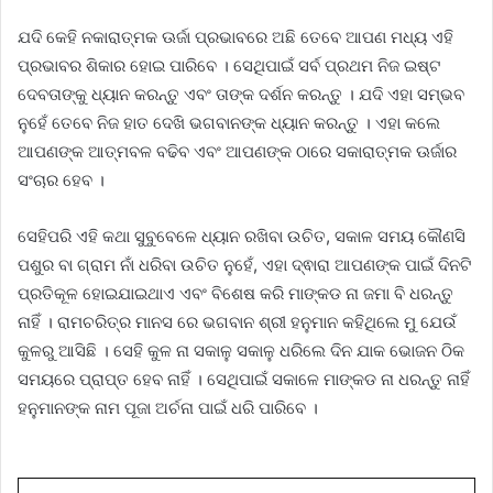
ଯଦି କେହି ନକାରାତ୍ମକ ଊର୍ଜା ପ୍ରଭାବରେ ଅଛି ତେବେ ଆପଣ ମଧ୍ୟ ଏହି
ପ୍ରଭାବର ଶିକାର ହୋଇ ପାରିବେ । ସେଥିପାଇଁ ସର୍ବ ପ୍ରଥମ ନିଜ ଇଷ୍ଟ
ଦେବତାଙ୍କୁ ଧ୍ୟାନ କରନ୍ତୁ ଏବଂ ତାଙ୍କ ଦର୍ଶନ କରନ୍ତୁ । ଯଦି ଏହା ସମ୍ଭବ
ନୁହେଁ ତେବେ ନିଜ ହାତ ଦେଖି ଭଗବାନଙ୍କ ଧ୍ୟାନ କରନ୍ତୁ । ଏହା କଲେ
ଆପଣଙ୍କ ଆତ୍ମବଳ ବଢିବ ଏବଂ ଆପଣଙ୍କ ଠାରେ ସକାରାତ୍ମକ ଊର୍ଜାର
ସଂଚାର ହେବ ।
ସେହିପରି ଏହି କଥା ସୁବୁବେଳେ ଧ୍ୟାନ ରଖିବା ଉଚିତ, ସକାଳ ସମୟ କୌଣସି
ପଶୁର ବା ଗ୍ରାମ ନାଁ ଧରିବା ଉଚିତ ନୁହେଁ, ଏହା ଦ୍ଵାରା ଆପଣଙ୍କ ପାଇଁ ଦିନଟି
ପ୍ରତିକୂଳ ହୋଇଯାଇଥାଏ ଏବଂ ବିଶେଷ କରି ମାଙ୍କଡ ନା ଜମା ବି ଧରନ୍ତୁ
ନାହିଁ । ରାମଚରିତ୍ର ମାନସ ରେ ଭଗବାନ ଶ୍ରୀ ହନୁମାନ କହିଥିଲେ ମୁ ଯେଉଁ
କୁଳରୁ ଆସିଛି । ସେହି କୁଳ ନା ସକାଳୁ ସକାଳୁ ଧରିଲେ ଦିନ ଯାକ ଭୋଜନ ଠିକ
ସମୟରେ ପ୍ରାପ୍ତ ହେବ ନାହିଁ । ସେଥିପାଇଁ ସକାଳେ ମାଙ୍କଡ ନା ଧରନ୍ତୁ ନାହିଁ
ହନୁମାନଙ୍କ ନାମ ପୂଜା ଅର୍ଚନା ପାଇଁ ଧରି ପାରିବେ ।