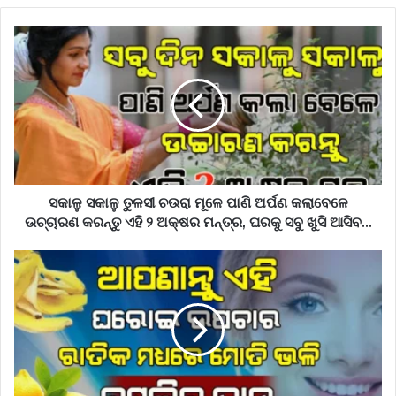
ସକାଳୁ ସକାଳୁ ତୁଳସୀ ଚଉରା ମୂଳେ ପାଣି ଅର୍ପଣ କଲାବେଳେ
ଉଚ୍ଚାରଣ କରନ୍ତୁ ଏହି ୨ ଅକ୍ଷର ମନ୍ତ୍ର, ଘରକୁ ସବୁ ଖୁସି ଆସିବ…