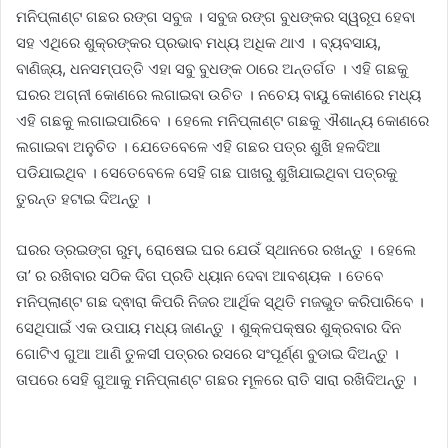
ମନିପ୍ଳାଣ୍ଟ ଗଛର ରଙ୍ଗ ସବୁଜ । ସବୁଜ ରଙ୍ଗ ବୁଧଙ୍କର ସ୍ୱରୂପ ହେବା
ସହ ଏଥିରେ ଶୁକ୍ରଙ୍କର ପ୍ରଭାବ ମଧ୍ୟ ଅଧିକ ଥାଏ । ବ୍ୟବସାୟ,
ବାଣିଜ୍ୟ, ଧନସମ୍ପତ୍ତି ଏହା ସବୁ ବୁଧଙ୍କ ଠାରେ ଅନ୍ତର୍ଗତ । ଏହି ଗଛକୁ
ଘରର ଅଗ୍ନୀ କୋଣରେ ଲଗାଇବା ଉଚିତ । ନଚେୟ ବାୟୁ କୋଣରେ ମଧ୍ୟ
ଏହି ଗଛକୁ ଲଗାଇପାରିବେ । ହେଲେ ମନିପ୍ଳାଣ୍ଟ ଗଛକୁ ଐଶାନ୍ୟ କୋଣରେ
ଲଗାଇବା ଅନୁଚିତ । ଯେତେବେଳେ ଏହି ଗଛର ପତ୍ର ଶୁଖି ହଳଦିଆ
ପଡିଯାଇଥିବ । ସେତେବେଳେ ସେହି ଗଛ ପାଖରୁ ଶୁଖିଯାଇଥିବା ପତ୍ରକୁ
ତୁରନ୍ତ ହଟାଇ ଦିଅନ୍ତୁ ।
ଘରର ଡ୍ରଇଙ୍ଗ ରୁମ୍, ରୋଷେଇ ଘର ଯେଉଁ ସ୍ଥାନରେ ରଖନ୍ତୁ । ହେଲେ
ତା’ ର ରଖିବାର ସଠିକ ଦିଗ ପ୍ରତି ଧ୍ୟାନ ଦେବା ଆବଶ୍ୟକ । ତେବେ
ମନିପ୍ଲାଣ୍ଟ ଗଛ ଦ୍ଵାରା କିପରି ନିଜର ଆର୍ଥିକ ସ୍ଥିତି ମଜଭୁତ କରିପାରିବେ ।
ସେଥିପାଇଁ ଏକ ଉପାୟ ମଧ୍ୟ ଜାଣନ୍ତୁ । ଶୁକ୍ଳପକ୍ଷର ଶୁକ୍ରବାର ଦିନ
ଗୋଟିଏ ଗୁଆ ଆଣି ତୁଳସୀ ପତ୍ରର ରସରେ ସଂପୂର୍ଣ୍ଣ ବୁଡାଇ ଦିଅନ୍ତୁ ।
ତାପରେ ସେହି ଗୁଆକୁ ମନିପ୍ଳାଣ୍ଟ ଗଛର ମୂଳରେ ରାତି ସାରା ରଖିଦିଅନ୍ତୁ ।