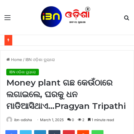
Menu
S
fo
Home
/
IBN ଓଡ଼ିଶା ବ୍ୟୁରୋ
IBN ଓଡ଼ିଶା ବ୍ୟୁରୋ
Money plant ଗଛ କେଉଁଠାରେ
ଲଗାଇଲେ, ଘରକୁ ଧନ
ମାଡିଆସିଥାଏ…Pragyan Tripathi
ibn-odisha
March 1, 2025
0
2
1 minute read
Facebook
Twitter
LinkedIn
Tumblr
Pinterest
Reddit
WhatsApp