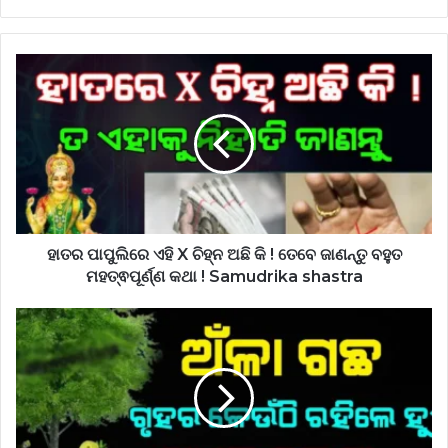
ହାତର ପାପୁଲିରେ ଏହି X ଚିହ୍ନ ଅଛି କି ! ତେବେ ଜାଣନ୍ତୁ ବହୁତ
ମହତ୍ଵପୂର୍ଣ୍ଣ କଥା ! Samudrika shastra