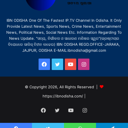
IBN ODISHA One Of The Fastest IP.TV Channel In Odisha. It Only
Provide Latest News, Sports News, Crime News, Entertainment
News, Political News, Social News Etc. Information Regarding To
News Update. "ସତ୍ୟ, ନିର୍ଭୀକତା ଓ ସାଧାରଣ ମଣିଷର ସ୍ୱର"(ଭ୍ରଷ୍ଟାଚାର
ବିରୋଧରେ ସାଲିସ୍ ବିହୀନ ଲଢେଇ) IBN ODISHA REGD.OFFICE-JARAKA,
JAJPUR, ODISHA E-MAIL:ibnodisha@gmail.com
Facebook
Twitter
YouTube
Instagram
© Copyright 2026, All Rights Reserved |
https://ibnodisha.com/
|
Facebook
Twitter
YouTube
Instagram