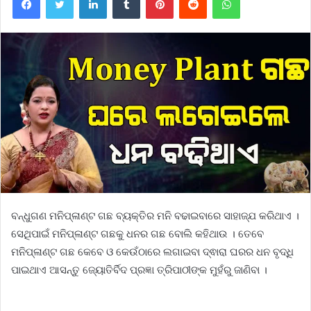
ବନ୍ଧୁଗଣ ମନିପ୍ଳାଣ୍ଟ ଗଛ ବ୍ୟକ୍ତିର ମନି ବଢାଇବାରେ ସାହାଜ୍ଯ କରିଥାଏ ।
ସେଥିପାଇଁ ମନିପ୍ଳାଣ୍ଟ ଗଛକୁ ଧନର ଗଛ ବୋଲି କହିଥାଉ । ତେବେ
ମନିପ୍ଳାଣ୍ଟ ଗଛ କେବେ ଓ କେଉଁଠାରେ ଲଗାଇବା ଦ୍ଵାରା ଘରର ଧନ ବୃଦ୍ଧି
ପାଇଥାଏ ଆସନ୍ତୁ ଜ୍ୟୋତିର୍ବିଦ ପ୍ରଜ୍ଞା ତ୍ରିପାଠୀଙ୍କ ମୁହଁରୁ ଜାଣିବା ।