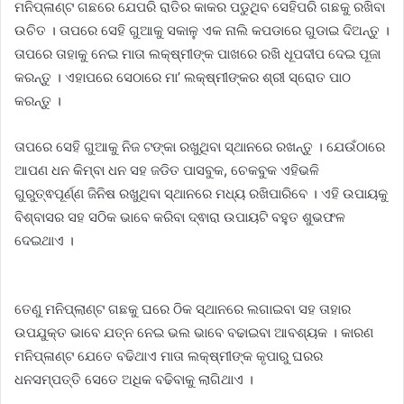
ମନିପ୍ଳାଣ୍ଟ ଗଛରେ ଯେପରି ରାତିର କାକର ପଡୁଥିବ ସେହିପରି ଗଛକୁ ରଖିବା
ଉଚିତ । ତାପରେ ସେହି ଗୁଆକୁ ସକାଳୁ ଏକ ନାଲି କପଡାରେ ଗୁଡାଇ ଦିଅନ୍ତୁ ।
ତାପରେ ତାହାକୁ ନେଇ ମାତା ଲକ୍ଷ୍ମୀଙ୍କ ପାଖରେ ରଖି ଧୂପଦୀପ ଦେଇ ପୂଜା
କରନ୍ତୁ । ଏହାପରେ ସେଠାରେ ମା’ ଲକ୍ଷ୍ମୀଙ୍କର ଶ୍ରୀ ସ୍ରୋତ ପାଠ
କରନ୍ତୁ ।
ତାପରେ ସେହି ଗୁଆକୁ ନିଜ ଟଙ୍କା ରଖୁଥିବା ସ୍ଥାନରେ ରଖନ୍ତୁ । ଯେଉଁଠାରେ
ଆପଣ ଧନ କିମ୍ବା ଧନ ସହ ଜଡିତ ପାସବୁକ, ଚେକବୁକ ଏହିଭଳି
ଗୁରୁତ୍ଵପୂର୍ଣ୍ଣ ଜିନିଷ ରଖୁଥିବା ସ୍ଥାନରେ ମଧ୍ୟ ରଖିପାରିବେ । ଏହି ଉପାୟକୁ
ବିଶ୍ବାସର ସହ ସଠିକ ଭାବେ କରିବା ଦ୍ଵାରା ଉପାୟଟି ବହୁତ ଶୁଭଫଳ
ଦେଇଥାଏ ।
ତେଣୁ ମନିପ୍ଲାଣ୍ଟ ଗଛକୁ ଘରେ ଠିକ ସ୍ଥାନରେ ଲଗାଇବା ସହ ତାହାର
ଉପଯୁକ୍ତ ଭାବେ ଯତ୍ନ ନେଇ ଭଲ ଭାବେ ବଢାଇବା ଆବଶ୍ୟକ । କାରଣ
ମନିପ୍ଳାଣ୍ଟ ଯେତେ ବଢିଥାଏ ମାତା ଲକ୍ଷ୍ମୀଙ୍କ କୃପାରୁ ଘରର
ଧନସମ୍ପତ୍ତି ସେତେ ଅଧିକ ବଢିବାକୁ ଲାଗିଥାଏ ।