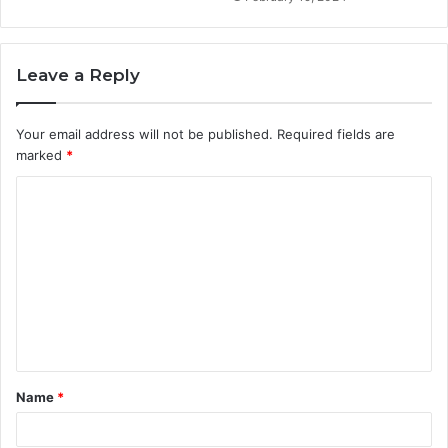
Leave a Reply
Your email address will not be published.
Required fields are
marked
*
C
o
m
m
e
n
t
Name
*
*