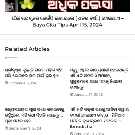
ଅଁଳା ଗଛ ଗୃହର କେଉଁଠି ଲଗାଇଲେ ( ଧନର ବର୍ଷା ) ହୋଇଥାଏ –
Baya Gita Tips April 15, 2024
Related Articles
ଶ୍ରୀକୃଷ୍ଣ କୁହନ୍ତି ଘରର ମହିଳା ଏହି
ସବୁଠୁ ଅଧିକ ଭାଗ୍ୟଶାଳୀ ହୋଇଥାନ୍ତି
ପରି ଶୋଇଲେ ଘର ପାଇଁ ଶୁଭ ହୁଏ.
ଏହି 4ଟି ନାମର ଝିଅମାନେ,
ପୁରୁଷମାନେ ଥରେ ଏହାକୁ ନିଶ୍ଚୟ
October 4, 2024
ଦେଖନ୍ତୁ
January 17, 2025
ସତ୍ୟନାରାୟଣ ପୂଜା ଘରେ କରାଇବାକୁ
ଏହି ୨ ଟି ପକ୍ଷୀ ଘରକୁ ଆସିବା ଦ୍ୱାରା
ଚାହୁଁଥିଲେ, ଏହି କଥା ନିହାତି ଜାଣନ୍ତୁ…
ବଦଳୀ ଯାଇଥାଏ ଭାଗ୍ୟ , ମିଳିଥାଏ
ପୂଜା ସଫଳ ହେବ ।
ସମସ୍ତ କ୍ଷେତ୍ରରେ ସଫଳତା –
Ibnodisha
September 3, 2024
February 19, 2024