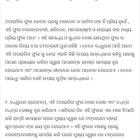
ଅପରାଜିତା ଫୁଲ କେବଳ ପ୍ରଭୁ ମହାଦେବ ଓ ପାର୍ବତୀ ଙ୍କ ହିଁ ପ୍ରିୟ ନୁହେଁ ,
ଏହି ଫୁଲ ବଜରଙ୍ଗବଲୀ, ଶନିଦେବ, ମାତଲକ୍ଷ୍ମୀ ଓ ନାରାୟଣ ଙ୍କ ମଧ୍ୟ
ପ୍ରିୟ ଫୁଲ ଅଟେ । ଏହି ସାମାନ୍ୟ ଓ ସୁନ୍ଦର ଦେଖା ଯାଉଥିବା ଫୁଲ ର
ଅନେକ ଦିବ୍ୟ ତଥା ଚମତ୍କାରୀ ଗୁଣ ରହିଛି । ତେବେ ବନ୍ଧୁଗଣ ଆଜି ଆମେ
ଏହି ଅପରାଜିତା ଫୁଲ କୁ ନେଇ ଏଭଳି କିଛି ଉପାୟ ସମ୍ବନ୍ଧରେ କହିବୁ ଯାହାକୁ
ଆପଣ ପ୍ରୟୋଗ କରିବା ଦ୍ୱାରା ଆପଣଙ୍କ ସମସ୍ତ ସମସ୍ୟା ଦୂର
ହୋଇଥାଏ ଏବଂ ଆପଣଙ୍କ ଜୀବନରେ ଧନର ଆଗମନ ହୋଇଥାଏ । ତେବେ
ଆସନ୍ତୁ ଜାଣିବା ସେହି ଉପାୟ ଗୁଡ଼ିକ ସମ୍ବନ୍ଧରେ ।
୧. ବନ୍ଧୁଗଣ ପ୍ରଥମତଃ, ଏହି ଅପରାଜିତା ଫୁଲ ନଜର ଦୋଷ ଏବଂ ତନ୍ତ୍ର
ମନ୍ତ୍ର ଦୋଷକୁ ଦୂର କରିଥାଏ । ଶନିବାର ଦିନ ଏହି ଫୁଲର ଏକ ମାଳା ତିଆରି
କରି ରାତ୍ରି ସମୟରେ ଘରର ମୁଖ୍ୟ ଦ୍ୱାର ରେ ଟଙ୍ଗାଇବା ଦ୍ଵାରା
ଭୁତପ୍ରେତ ଙ୍କ ଭୟ ଦୂର ହୋଇଥାଏ । ଏହି ଫୁଲର ମାଳାକୁ ପ୍ରଭୁ
ବଜରଙ୍ଗବଲୀଙ୍କୁ ସମର୍ପଣ କରି ଘରର ମୁଖ୍ୟ ଦ୍ୱାର ରେ ଟଙ୍ଗାଇବା