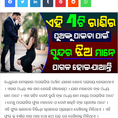
ବନ୍ଧୁଗଣ ନମସ୍କାର ଅପରାଜିତା ଅର୍ଥାତ ଯାହାର କେବେ ପରାଜୟ ହୋଇନଥାଏ
। ଏହାର ଅନ୍ୟ ଏକ ନାମ ହେଉଛି ନୀଳକଣ୍ଠ । ଯାହା ମହାଦେବ ଙ୍କ ଅନ୍ୟ
ନାମ ଅଟେ । ଏହା ସହିତ ଦେବୀ ଦୁର୍ଗା ଙ୍କ ଅନ୍ୟ ନାମ ମଧ୍ୟ ଅପରାଜିତା ଅଟେ
। ତେଣୁ ଅପରାଜିତା ଫୁଲ ମହଦେବ ଓ ଦେବୀ ଶକ୍ତି ଙ୍କ ପ୍ରତୀକ ଅଟେ ।
ଏହି ଫୁଲ ଭାରତର ବିଭିନ୍ନ ସ୍ଥାନରେ ପ୍ରାୟତଃ ଦେଖିବାକୁ ମିଳିଥାଏ । ଏହି
ଫୁଲ କୁ ବର୍ଷର ବାର ମାସ ତଥା ଛଅ ଋତୁ ରେ ଦେଖିବାକୁ ମିଳିଥାଏ ।