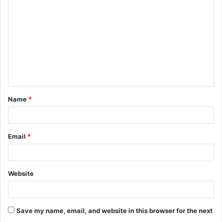
o
m
m
e
n
t
Name
*
*
Email
*
Website
Save my name, email, and website in this browser for the next