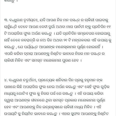
କରନ୍ତୁ ।
୩. ବନ୍ଧୁଗଣ ତୃତୀୟତଃ, ଯଦି ଆପଣ ନିଜ ମନ ପସନ୍ଦ ର ଚାକିରୀ ପାଇବାକୁ
ଚାହୁଁଛନ୍ତି ତେବେ ଆପଣ ଦେବୀ ଦୁର୍ଗା ଅଥବା ମାତା ପାର୍ବତୀ ଙ୍କୁ ପ୍ରତିଦିନ ୧୧
ଟି ଅପରାଜିତା ଫୁଲ ଅର୍ପଣ କରନ୍ତୁ । ଯଦି ପ୍ରତିଦିନ ସମ୍ଭବପର ହୋଇପାରୁ
ନାହିଁ ତେବେ ନବରାତ୍ରି ର ନଅ ଦିନ ଅଥବା ୨୧ ଟି ମଙ୍ଗଳବାର ଏହି ଉପାୟ କୁ
କରନ୍ତୁ , ଯେ ପର୍ଯ୍ୟନ୍ତ ଆପଣଙ୍କ ମନୋସ୍କାମନା ପୂର୍ଣ୍ଣ ହୋଇନାହିଁ ।
ଏପରି କରିବା ଦ୍ବାରା ଆପଣଙ୍କୁ ନିଶ୍ଚିତ ଭାବରେ ନିଜର ମନ ପସନ୍ଦ ର
ଚାକିରୀ ମିଳିବ ଏବଂ ସମସ୍ତ ମନୋକାମନା ପୁରଣ ହେବ ।
୪. ବନ୍ଧୁଗଣ ଚତୁର୍ଥତଃ, ପ୍ରତ୍ୟେକ ଶନିବାର ଦିନ ପ୍ରଭୁ ହନୁମାନ ଙ୍କ
ପାଖରେ କିଛି ଅପରାଜିତା ଫୁଲ ନେଇ ଅର୍ପଣ କରନ୍ତୁ ଏବଂ ସେହି ଫୁଲ ଗୁଡ଼ିକ
ମଧ୍ୟରୁ ଗୋଟିଏ ଫୁଲ କୁ ନିଜର ପର୍ସ ରେ ରଖନ୍ତୁ । ଏହି ଉପାୟ କରିବା
ଦ୍ୱାରା ଆପଣଙ୍କ ଜୀବନରେ ଥିବା ସମସ୍ତ ପ୍ରକାର ମନୋକାମନା ପୂର୍ଣ୍ଣ
ହେବ ଏବଂ ଆପଣଙ୍କୁ ନିଜ ଇଚ୍ଛାନୁସାରେ ଚାକିରୀ ମଧ୍ୟ ମିଳିବ । ଏହି
ଉପାୟଟି କୁ ନିୟମିତ ଭାବରେ କରନ୍ତୁ । ଏହାର ସୁଫଳ ଆପଣଙ୍କୁ ନିଶ୍ଚିତ