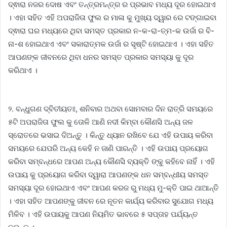
ଦ୍ଵାରା ନଜର ଦୋଷ ଏବଂ ତନ୍ତ୍ରମନ୍ତ୍ର ର ପ୍ରଭାବ ମଧ୍ୟ ଦୂର ହୋଇଥାଏ
। ଏହା ସହିତ ଏହି ଅପରାଜିତା ଫୁଲ ର ମାଳା କୁ ମୁଖ୍ୟ ଦ୍ୱାର ରେ ଟଙ୍ଗାଇବା
ଦ୍ଵାରା ଘର ମଧ୍ୟରେ ଥିବା ସମସ୍ତ ପ୍ରକାର ନ-କ-ରା-ତ୍ମ-କ ଉର୍ଜା ର ବି-
ନା-ଶ ହୋଇଥାଏ ଏବଂ ସକାରାତ୍ମକ ଉର୍ଜା ର ସୃଷ୍ଟି ହୋଇଥାଏ । ଏହା ସହିତ
ଆପଣଙ୍କ ଜୀବନରେ ଥିବା ଧନର ସମସ୍ତ ପ୍ରକାର ସମସ୍ୟା କୁ ଦୂର
କରିଥାଏ ।
୨. ବନ୍ଧୁଗଣ ଦ୍ବିତୀୟତଃ, ଶନିବାର ଅଥବା ସୋମବାର ଦିନ ରାତ୍ରି ସମୟରେ
୫ଟି ଅପରାଜିତା ଫୁଲ କୁ ତୋଳି ଆଣି ନଦୀ କିମ୍ବା କୌଣସି ଅନ୍ୟ ଜଳ
ସ୍ରୋତରେ ଭସାଇ ଦିଅନ୍ତୁ । କିନ୍ତୁ ଧ୍ୟାନ ରଖିବେ ଯେ ଏହି ଉପାୟ କରିବା
ସମୟରେ ଯେପରି ଅନ୍ୟ କେହି ନ ଜାଣି ପାରନ୍ତି । ଏହି ଉପାୟ ପ୍ରୟୋଗ
କରିବା ସମ୍ବନ୍ଧରେ ଆପଣ ଅନ୍ୟ କୌଣସି ବ୍ୟକ୍ତି ଙ୍କୁ କହିବେ ନାହିଁ । ଏହି
ଉପାୟ କୁ ପ୍ରୟୋଗ କରିବା ଦ୍ୱାରା ଆପଣଙ୍କ ଧନ ସମ୍ବନ୍ଧୀୟ ସମସ୍ତ
ସମସ୍ୟା ଦୂର ହୋଇଥାଏ ଏବଂ ଆପଣ କରଜ ରୁ ମଧ୍ୟ ମୁ-କ୍ତି ପାଇ ଥାଆନ୍ତି
। ଏହା ସହିତ ଆପଣଙ୍କୁ ଜୀବନ ରେ ନୂତନ କାର୍ଯ୍ୟ କରିବାର ସୁଯୋଗ ମଧ୍ୟ
ମିଳିବ । ଏହି ଉପାୟକୁ ଆପଣ ନିୟମିତ ଭାବରେ ୫ ସପ୍ତାହ ପର୍ଯ୍ୟନ୍ତ