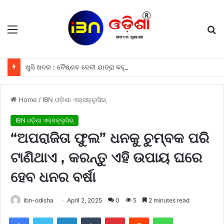
Menu
S
fo
ଖୁସି ଖବର : ବୈଷ୍ଣବ ଦେବୀ ଯାତ୍ରା କରୁଥିବା ଶ୍ରଦ୍ଧାଳୁମାନଙ୍କୁ ଫ୍ରୀରେ ମିଳିବ ଏହି ସବୁ ଖାସ ସୁବିଧା ଗୁଡିକ
Home
/
IBN ଓଡ଼ିଶା ଏକ୍ସକ୍ଲୁସିଭ୍
IBN ଓଡ଼ିଶା ଏକ୍ସକ୍ଲୁସିଭ୍
“ଅପରାଜିତା ଫୁଲ” ଧନକୁ ଚୁମ୍ବକ ପରି
ଟାଣିଥାଏ , କରନ୍ତୁ ଏହି ଉପାୟ ଘରେ
ହେବ ଧନର ବର୍ଷା
ibn-odisha
April 2, 2025
0
5
2 minutes read
Facebook
Twitter
LinkedIn
Tumblr
Pinterest
Reddit
WhatsApp