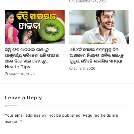
September 24, 2025
କିୱି ଫଳ ଖାଇବାର ଜାଣନ୍ତୁ
ଏହି ୪ଟି ପୋଷକ ତତ୍ତ୍ୱକୁ ନିଜ
ଆଶ୍ଚର୍ଯ୍ୟ କରିଦେବା ଭଳି ଫାଇଦା !
ଆହାରରେ ନିଶ୍ଚୟ ସାମିଲ କରନ୍ତୁ
ଥରେ ନିଜେ ଖାଇ ଦେଖନ୍ତୁ…
ପୁରୁଷ, ରହିବନି ଶାରୀରିକ ସମସ୍ୟା
Health Tips
June 6, 2026
March 18, 2025
Leave a Reply
Your email address will not be published.
Required fields are
marked
*
C