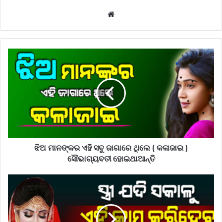
Website
ଝିଅ ମାନଙ୍କର ଏହି ସବୁ ଜାଗାରେ ଥିଲେ ( କଳାଜାଇ )
ସୌଭାଗ୍ୟବତୀ ହୋଇଥାଆନ୍ତି