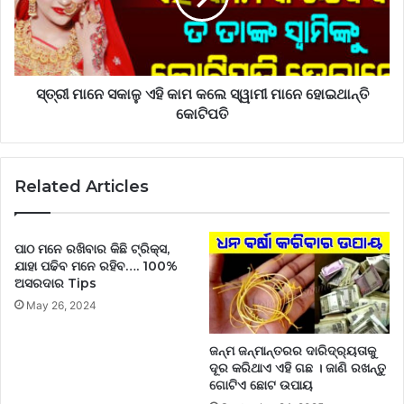
ସ୍ତ୍ରୀ ମାନେ ସକାଳୁ ଏହି କାମ କଲେ ସ୍ୱାମୀ ମାନେ ହୋଇଥାନ୍ତି
କୋଟିପତି
Related Articles
ପାଠ ମନେ ରଖିବାର କିଛି ଟ୍ରିକ୍ସ,
ଯାହା ପଢିବ ମନେ ରହିବ…. 100%
ଅସରଦାର Tips
May 26, 2024
ଜନ୍ମ ଜନ୍ମାନ୍ତରର ଦାରିଦ୍ର୍ୟତାକୁ
ଦୂର କରିଥାଏ ଏହି ଗଛ । ଜାଣି ରଖନ୍ତୁ
ଗୋଟିଏ ଛୋଟ ଉପାୟ