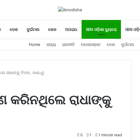
ନ
ଦେଶ
ଦୁର୍ଘଟଣା
ଖେଳ
ଅପରାଧ
IBN ଓଡ଼ିଶା ବ୍ୟୁରୋ
IBN ଓଡ଼ି
Home
ରାଜ୍ୟ
ରାଜନୀତି
ମନୋରଞ୍ଜନ
ଦେଶ
ଦୁର୍ଘଟଣା
େ ରାଧାଙ୍କୁ ବିବାହ, ଜାଣନ୍ତୁ
୍ଣ କରିନଥିଲେ ରାଧାଙ୍କୁ
0
1
1 minute read