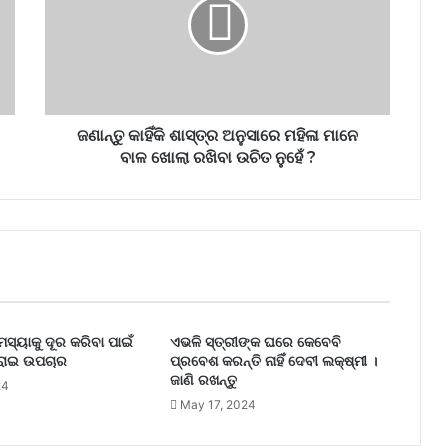
ଜଣାନ୍ତୁ କାହିଁକି ଶାସ୍ତ୍ର ଅନୁସାରେ ମହିଳା ମାନେ
ବାଳ ଖୋଲା ରଖିବା ଉଚିତ ନୁହେଁ ?
ମସ୍ୟାକୁ ଦୂର କରିବା ପାଇଁ
ଏଭଳି ସ୍ତ୍ରୀଙ୍କ ଘରେ କେବେବି
ରୋଇ ଉପଚାର
ପ୍ରବେଶ କରନ୍ତି ନାହିଁ ଦେବୀ ଲକ୍ଷ୍ମୀ ।
ଜାଣି ରଖନ୍ତୁ
24
May 17, 2024