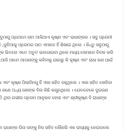
ଠାରୁ ପ୍ରଥମେ ନାମ ଆସିଥାଏ କୃଷ୍ଣ ଏବଂ ରାଧାଙ୍କର । ସବୁ ପ୍ରେମୀ
,ଦୁନିଆକୁ ପ୍ରେମର ପାଠ ଏମାନେ ହିଁ ଶିଖାଇ ଥିଲେ । କିନ୍ତୁ ସବୁଠାରୁ
ଧାଙ୍କ ଭିତରେ ଏତେ ଅତୁଟ ଭଲପାଇବା ଥିଲେ ମଧ୍ୟ ସେମାନେ ବିବାହ କରି
,ଆଜି ଆମେ ଆପଣଙ୍କୁ କହିବାକୁ ଯାଉଛୁ କି କୃଷ୍ଣ ଏବଂ ରାଧା କଣ ପାଇଁ
 ଏବଂ କୃଷ୍ଣ ପିଲାଦିନରୁ ହିଁ ଏକା ସହିତ ରହୁଥିଲେ । ଏକା ସହିତ ଖେଳିବା
ୁଇଜଣ ଜଣେ ଅନ୍ୟ ଜଣଙ୍କ ବିନା କିଛି କରୁନଥିଲେ । ଯେତବେଳେ ଦୁଇଜଣ
 ଥିବା ଗଭୀର ପ୍ରେମ ଆନୁଭବ ହେଲା ଏବଂ ଶ୍ରୀକୃଷ୍ଣ ବି ରାଧାଙ୍କ
ାଧାଙ୍କ ପିତା ତାଙ୍କୁ ନିଜ ସହିତ କୌଣସି ଏକ ରାଜ୍ୟକୁ ନେଇଗଲେ