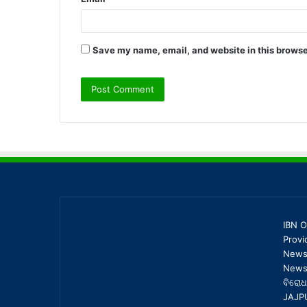
Save my name, email, and website in this browse
IBN O
Provi
News,
News 
ବିରୋଧ
JAJP