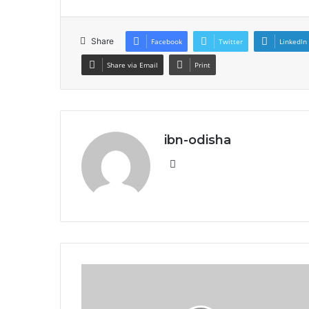
Share
Facebook
Twitter
LinkedIn
Share via Email
Print
ibn-odisha
Website