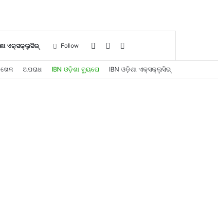
Log
Sidebar
Search
ଶା ଏକ୍ସକ୍ଲୁସିଭ୍
Follow
ଖେଳ
ଅପରାଧ
IBN ଓଡ଼ିଶା ବ୍ୟୁରୋ
IBN ଓଡ଼ିଶା ଏକ୍ସକ୍ଲୁସିଭ୍
In
for