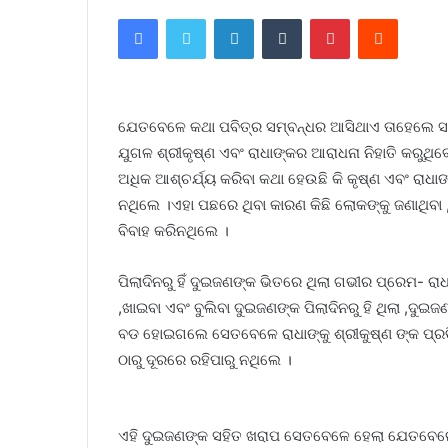
Facebook
Twitter
LinkedIn
Tumblr
Pinterest
Reddit
ଯେତବେଳେ କଥା ପବିତ୍ର ସମ୍ବନ୍ଧର ଆସିଥାଏ ତାହେଲେ ସବୁ
ଯୁଗଳ ଶ୍ରୀକୃଷ୍ଣ ଏବଂ ରାଧାଙ୍କର ଆରାଧନା ନିହାତି କରୁଥିବେ 
ଅଧିକ ଆଶ୍ଚର୍ଯ୍ୟ କରିବା କଥା ହେଉଛି କି କୃଷ୍ଣ ଏବଂ ରା
ନଥିଲେ ।ଏହା ପଛରେ ଥିବା କାରଣ କିଛି ଲୋକଙ୍କୁ ଜଣାଥିବା 
ବିବାହ କରିନଥିଲେ ।
ପିଲାଦିନରୁ ହିଁ ଦୁଇଜଣଙ୍କ ଭିତରେ ଥିଲା ଗଭୀର ପ୍ରେମ- ରାଧା
,ଖାଇବା ଏବଂ ବୁଲିବା ଦୁଇଜଣଙ୍କ ପିଲାଦିନରୁ ହି ଥିଲା ,ଦ
ବଡ ହୋଇଗଲେ ସେତବେଳେ ରାଧାଙ୍କୁ ଶ୍ରୀକୁଷ୍ଣ ଙ୍କ ପ୍ରତି
ଠାରୁ ଦୂରରେ ରହିପାରୁ ନଥିଲେ ।
ଏହି ଦୁଇଜଣଙ୍କ ସହିତ ଖରାପ ସେତବେଳେ ହେଲା ଯେତବେଳେ ର