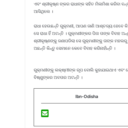
ଏବଂ ଶ୍ରୀକୃଷ୍ଣ ଙ୍କର ରାଧାଙ୍କ ସହିତ ମିଳାମିଶା କରିବା ବ
ଆସିଥିଲେ ।
ରାଧା ହେଉଛନ୍ତି ରୁକ୍ମଣୀ, ଆପଣ ଜାଣି ଆଶ୍ଚଜ୍ୟ ହେବେ କି ଦ
ସେ ରାଧା ହିଁ ଅଟନ୍ତି । ରୁକ୍ମଣୀଙ୍କର ପିତା ତାଙ୍କ ବିବାହ 
ଶ୍ରୀକୃଷ୍ଣଙ୍କୁ ଜଣାପଡିଲା ସେ ରୁକ୍ମଣୀଙ୍କୁ ତାଙ୍କ ମହଲ
ଅଛନ୍ତି କିନ୍ତୁ ସେମାନେ କେବେ ବିବାହ କରିନାହାଁନ୍ତି ।
ରୁକ୍ମଣୀଙ୍କୁ ଲକ୍ଷ୍ମୀଙ୍କ ରୂପ ବୋଲି କୁହାଯାଇଥାଏ ଏବଂ ସେ 
ବିଷ୍ଣୁଙ୍କର ଅବତାର ଅଟନ୍ତି ।
Ibn-Odisha