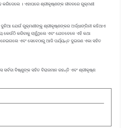
ନ୍ଦ କରିଦେଲେ । ଏହାପରେ ଶ୍ରୀକୃଷ୍ଣଙ୍କ ଜୀବନରେ ରୁକ୍ମଣୀ
ୁନିଆ ଯେଉଁ ରୁକ୍ମଣୀଙ୍କୁ ଶ୍ରୀକୃଷ୍ଣଙ୍କର ଅର୍ଦ୍ଧାଙ୍ଗିନୀ କହିଥାଏ
ଅନ୍ୟ କେଉଁଠି କରିବାକୁ ଚାହୁଁଥିଲେ ଏବଂ ଯେତବେଳେ ଏହି କଥା
ରୁ ନେଇଗଲେ ଏବଂ ସେବେଠାରୁ ଆଜି ପର୍ଯ୍ୟନ୍ତ ଦୁଇଜଣ ଏକା ସହିତ
ସର୍ବଦା ବିଷ୍ଣୁଙ୍କ ସହିତ ବିରାଜମାନ ରହନ୍ତି ଏବଂ ଶ୍ରୀକୃଷ୍ଣ