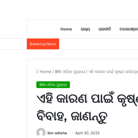
Home
ରାଜ୍ୟ
ରାଜନୀତି
ମନୋରଞ୍ଜ
Breaking News
Home
/
IBN ଓଡ଼ିଶା ବ୍ୟୁରୋ
/
ଏହି କାରଣ ପାଇଁ କୃଷ୍ଣ କରିନଥିଲ
IBN ଓଡ଼ିଶା ବ୍ୟୁରୋ
ଏହି କାରଣ ପାଇଁ କୃଷ
ବିବାହ, ଜାଣନ୍ତୁ
ibn-odisha
April 30, 2025