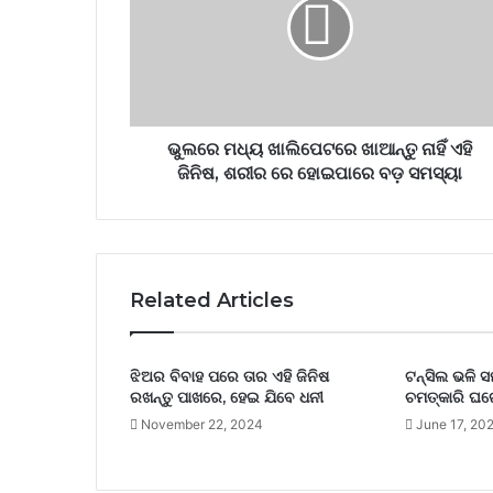
ଭୁଲରେ ମଧ୍ୟ ଖାଲିପେଟରେ ଖାଆନ୍ତୁ ନାହିଁ ଏହି
ଜିନିଷ, ଶରୀର ରେ ହୋଇପାରେ ବଡ଼ ସମସ୍ୟା
Related Articles
ଝିଅର ବିବାହ ପରେ ତାର ଏହି ଜିନିଷ
ଟନ୍ସିଲ ଭଳି ସ
ରଖନ୍ତୁ ପାଖରେ, ହେଇ ଯିବେ ଧନୀ
ଚମତ୍କାରି ଘ
November 22, 2024
June 17, 20