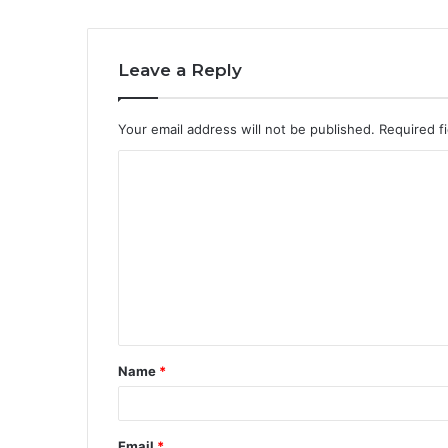
Leave a Reply
Your email address will not be published.
Required f
C
o
m
m
e
n
t
Name
*
*
Email
*