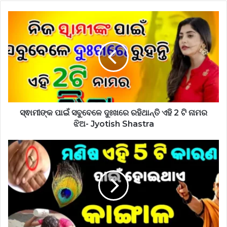
ସ୍ଵାମୀଙ୍କ ପାଇଁ ସବୁବେଳେ ଦୁଃଖରେ ରହିଥାନ୍ତି ଏହି 2 ଟି ନାମର
ଝିଅ- Jyotish Shastra