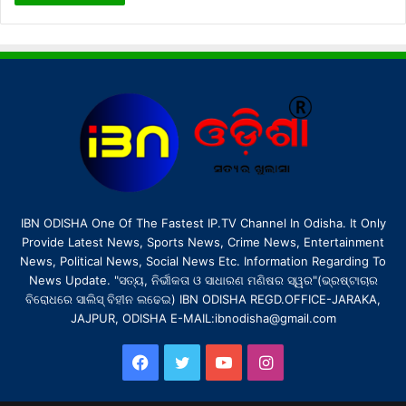
IBN ODISHA One Of The Fastest IP.TV Channel In Odisha. It Only
Provide Latest News, Sports News, Crime News, Entertainment
News, Political News, Social News Etc. Information Regarding To
News Update. "ସତ୍ୟ, ନିର୍ଭୀକତା ଓ ସାଧାରଣ ମଣିଷର ସ୍ୱର"(ଭ୍ରଷ୍ଟାଚାର
ବିରୋଧରେ ସାଲିସ୍ ବିହୀନ ଲଢେଇ) IBN ODISHA REGD.OFFICE-JARAKA,
JAJPUR, ODISHA E-MAIL:ibnodisha@gmail.com
Facebook
Twitter
YouTube
Instagram