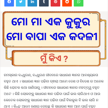
ନମସ୍କାର ବନ୍ଧୁଗଣ, ବନ୍ଧୁଗଣ ଜୀବନରେ ସାଧାରଣ ଜ୍ଞାନର ଆବଶ୍ୟକତା
ବହୁତ ଥାଏ । ସାଧାରଣ ଜ୍ଞାନ ପଢିବା ଦ୍ଵାରା ଆମେ ଦେଶ ଓ ବିଦେଶ ର ଅନେକ
କିଛି ରୋଚକ କଥା ଜାଣିପାରୁ । ଜୀବନରେ ସାଧାରଣ ଜ୍ଞାନର ମହତ୍ତ୍ୱ ବହୁତ
ଅଟେ । କିଛି ଲୋକଙ୍କୁ ସାଧାରଣ ଜ୍ଞାନ ପଢିବା ପାଇଁ ଭଲ ଲାଗିଥାଏ ଓ ଆଉ
କେତେକ ଲୋକଙ୍କୁ ସାଧାରଣ ଜ୍ଞାନ ପଢିବା ପାଇଁ ବିଲକୁଲ ବି ଭଲ ଲାଗି ନ
ଥାଏ । କିନ୍ତୁ ଆମେ ଜଣାଇ ଦେଉଛୁ କି ସାଧାରଣ ଜ୍ଞାନ ଆମ ପାଇଁ ବହୁତ