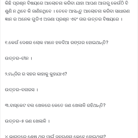
କିଛି ପ୍ରଶ୍ନ ବିଷୟରେ ଆଲୋଚନା କରିବା ଯାହା ଆପଣ ଆଗରୁ କେଉଁଠି ବି
ଶୁଣି ନ ଥିବେ କି ଜାଣିନଥିବେ । ତେବେ ଆସନ୍ତୁ ଆଲୋଚନା କରିବା ସାଧାରଣ
ଜ୍ଞାନ ର ଅନେକ ଗୁଡିଏ ଅଜଣା ପ୍ରଶ୍ନ ଏବଂ ତାର ଉତ୍ତର ବିଷୟରେ ।
୧.କେଉଁ ଦେଶର ଲୋକ ମାନେ ହଳଦିଆ ରଙ୍ଗର ହୋଇଥାନ୍ତି?
ଉତ୍ତର-ଚୀନ ।
୨.ମନ୍ଦିର ର ସହର କାହାକୁ କୁହାଯାଏ?
ଉତ୍ତର-ବନାରସ ।
୩.ବାସ୍କେଟ ବଲ ଖେଳରେ କେତେ ଜଣ ଖେଳାଳି ରହିଥାନ୍ତି?
ଉତ୍ତର-୫ ଜଣ ଖେଳାଳି ।
୪.ଭାରତରେ ଶେଷ ଥର ପାଇଁ ଜନଗଣନା କେବେ ହୋଇଥିଲା?