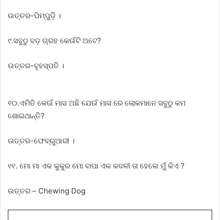
ଉତ୍ତର-ପିମ୍ପୁଡ଼ି ।
୯.ସବୁଠୁ ବଡ଼ ଗ୍ରହ କେଉଁଟି ଅଟେ?
ଉତ୍ତର-ବୃହସ୍ପତି ।
୧୦.ଏମିତି କେଉଁ ମାସ ଅଛି ଯେଉଁ ମାସ ରେ ଲୋକମାନେ ସବୁଠୁ କମ
ଶୋଇଥାନ୍ତି?
ଉତ୍ତର-ଫେବ୍ରୁଆରୀ ।
୧୧. ମୋ ମା ଏକ କୁକୁର ମୋ ବାପା ଏକ କଦଳୀ ତା ହେଲେ ମୁଁ କିଏ ?
ଉତ୍ତର – Chewing Dog