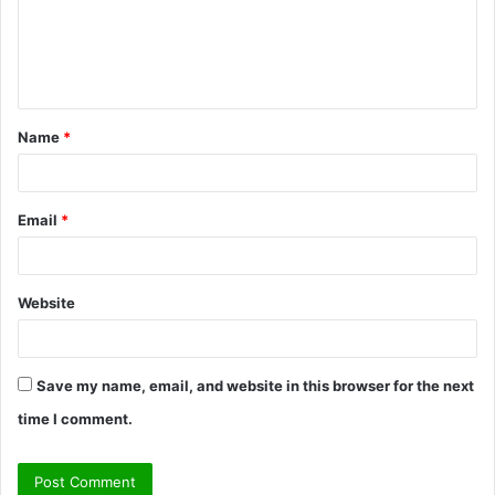
m
e
n
t
Name
*
*
Email
*
Website
Save my name, email, and website in this browser for the next
time I comment.