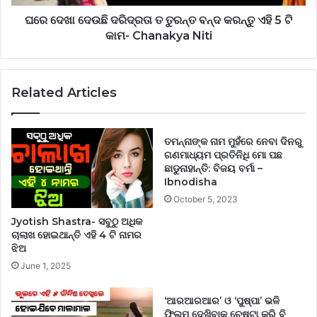
ଘରେ ଦେଖା ଦେଉଛି ଦରିଦ୍ରତା ତ ତୁରନ୍ତ ବନ୍ଦ କରନ୍ତୁ ଏହି 5 ଟି
କାମ- Chanakya Niti
Related Articles
ତମନ୍ନାଙ୍କ ନାମ ମୁହଁରେ ନେବା ଦିନରୁ
ଗଣମାଧ୍ୟମ ପ୍ରତିନିଧି ମୋ ପଛ
ଛାଡୁନାହାନ୍ତି: ବିଜୟ ବର୍ମା –
Ibnodisha
October 5, 2023
Jyotish Shastra- ସବୁଠୁ ଅଧିକ
ଚାଲାଖ ହୋଇଥାନ୍ତି ଏହି 4 ଟି ନାମର
ଝିଅ
June 1, 2025
‘ଆରଆରଆର’ ଓ ‘ପୁଷ୍ପା’ ଭଳି
ଫିଲ୍ମ ଦେଖିବାକୁ ଚେଷ୍ଟା କରି ବି