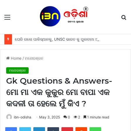
Menu
S
fo
ଘେରି ଗଲେ ପାକିସ୍ଥାନକୁ, UNSC ଭାରତ କୁ ପୁଲବାମା ଆକ୍ରମଣର ପ୍ରତିଶୋଧ ନେବାକୁ ଦେଲା ପୁରା ସ୍ଵାଧୀନତା, ଜାଣନ୍ତୁ ପୁରା ଘଟଣା
Home
/
ମନୋରଞ୍ଜନ
ମନୋରଞ୍ଜନ
Gk Questions & Answers-
ମୋ ମା ଏକ କୁକୁର ମୋ ବାପା ଏକ
କଦଳୀ ତା ହେଲେ ମୁଁ କିଏ ?
ibn-odisha
May 3, 2025
0
2
1 minute read
Facebook
Twitter
LinkedIn
Tumblr
Pinterest
Reddit
WhatsApp