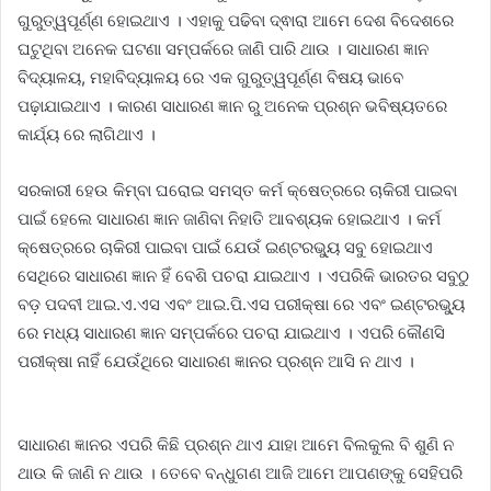
ଗୁରୁତ୍ୱପୂର୍ଣ୍ଣ ହୋଇଥାଏ । ଏହାକୁ ପଢିବା ଦ୍ଵାରା ଆମେ ଦେଶ ବିଦେଶରେ
ଘଟୁଥିବା ଅନେକ ଘଟଣା ସମ୍ପର୍କରେ ଜାଣି ପାରି ଥାଉ । ସାଧାରଣ ଜ୍ଞାନ
ବିଦ୍ୟାଳୟ, ମହାବିଦ୍ୟାଳୟ ରେ ଏକ ଗୁରୁତ୍ୱପୂର୍ଣ୍ଣ ବିଷୟ ଭାବେ
ପଢ଼ାଯାଇଥାଏ । କାରଣ ସାଧାରଣ ଜ୍ଞାନ ରୁ ଅନେକ ପ୍ରଶ୍ନ ଭବିଷ୍ୟତରେ
କାର୍ଯ୍ୟ ରେ ଲାଗିଥାଏ ।
ସରକାରୀ ହେଉ କିମ୍ବା ଘରୋଇ ସମସ୍ତ କର୍ମ କ୍ଷେତ୍ରରେ ଚାକିରୀ ପାଇବା
ପାଇଁ ହେଲେ ସାଧାରଣ ଜ୍ଞାନ ଜାଣିବା ନିହାତି ଆବଶ୍ୟକ ହୋଇଥାଏ । କର୍ମ
କ୍ଷେତ୍ରରେ ଚାକିରୀ ପାଇବା ପାଇଁ ଯେଉଁ ଇଣ୍ଟରଭ୍ୟୁ ସବୁ ହୋଇଥାଏ
ସେଥିରେ ସାଧାରଣ ଜ୍ଞାନ ହିଁ ବେଶି ପଚରା ଯାଇଥାଏ । ଏପରିକି ଭାରତର ସବୁଠୁ
ବଡ଼ ପଦବୀ ଆଇ.ଏ.ଏସ ଏବଂ ଆଇ.ପି.ଏସ ପରୀକ୍ଷା ରେ ଏବଂ ଇଣ୍ଟରଭ୍ୟୁ
ରେ ମଧ୍ୟ ସାଧାରଣ ଜ୍ଞାନ ସମ୍ପର୍କରେ ପଚରା ଯାଇଥାଏ । ଏପରି କୌଣସି
ପରୀକ୍ଷା ନାହିଁ ଯେଉଁଥିରେ ସାଧାରଣ ଜ୍ଞାନର ପ୍ରଶ୍ନ ଆସି ନ ଥାଏ ।
ସାଧାରଣ ଜ୍ଞାନର ଏପରି କିଛି ପ୍ରଶ୍ନ ଥାଏ ଯାହା ଆମେ ବିଲକୁଲ ବି ଶୁଣି ନ
ଥାଉ କି ଜାଣି ନ ଥାଉ । ତେବେ ବନ୍ଧୁଗଣ ଆଜି ଆମେ ଆପଣଙ୍କୁ ସେହିପରି