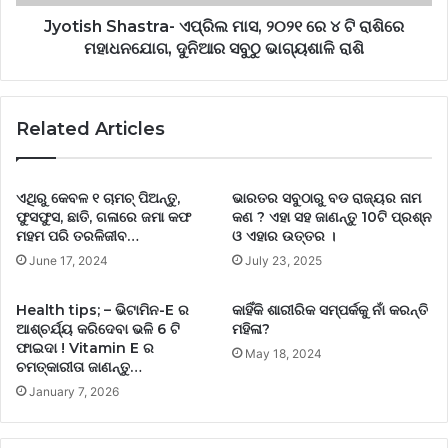
Jyotish Shastra- ଏପ୍ରିଲ ମାସ, ୨୦୨୧ ରେ ୪ ଟି ରାଶିରେ
ମହାଧନଯୋଗ, ଦୁନିଆର ସବୁଠୁ ଭାଗ୍ୟଶାଳି ରାଶି
Related Articles
ଏଥିରୁ କେବଳ ୧ ଚାମଚ୍ ପିଅନ୍ତୁ,
ଭାରତର ସବୁଠାରୁ ବଡ ରାଜ୍ୟର ନାମ
ଫୁସଫୁସ, ଛାତି, ଗଳାରେ ଜମା କଫ
କଣ ? ଏହା ସହ ଜାଣନ୍ତୁ 10ଟି ପ୍ରଶ୍ନ
ମହମ ପରି ତରଳିଜୀବ…
ଓ ଏହାର ଉତ୍ତର ।
June 17, 2024
July 23, 2025
Health tips; – ଭିଟାମିନ-E ର
କାହିଁକି ଶାରୀରିକ ସମ୍ପର୍କକୁ ନାଁ କରନ୍ତି
ଆଶ୍ଚର୍ଯ୍ୟ କରିଦେବା ଭଳି 6 ଟି
ମହିଳା?
ଫାଇଦା ! Vitamin E ର
May 18, 2024
ଚମତ୍କାରୀତା ଜାଣନ୍ତୁ…
January 7, 2026