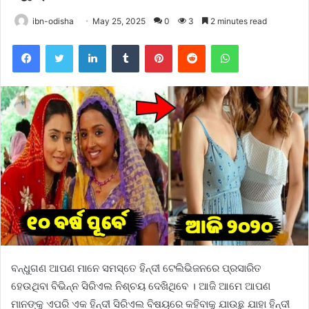
ibn-odisha
May 25, 2025
0
3
2 minutes read
Facebook
Twitter
LinkedIn
Tumblr
Pinterest
Reddit
WhatsApp
ବନ୍ଧୁଗଣ ଆପଣ ମାନେ ସମସ୍ତେ ହିନ୍ଦୀ ଟେଲିଭିଜନରେ ପ୍ରସାରିତ
ହେଉଥିବା ବିଭିନ୍ନ ସିରିଏଲ ନିଶ୍ଚୟ ଦେଖିଥିବେ । ଆଜି ଆମେ ଆପଣ
ମାନଙ୍କୁ ଏପରି ଏକ ହିନ୍ଦୀ ସିରିଏଲ ବିଷୟରେ କହିବାକୁ ଯାଉଛୁ ଯାହା ହିନ୍ଦୀ