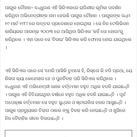
ପାରୁଲ ଚୌହାନ- ବନ୍ଧୁଗଣ ଏହି ସିରିଏଲରେ ରାଗିଣୀର ଭୂମିକା ପଦର୍ଶନ
କରିଥିବା ଅଭିନେତ୍ରୀଙ୍କ ନାମ ହେଉଛି ପାରୁଲ ଚୌହାନ । ପାରୁଲଙ୍କ ଜନ୍ମ
୧୯ ମାର୍ଚ ୧୯୮୮ରେ ଉତ୍ତର ପ୍ରଦେଶରେ ହୋଇଥିଲା । ସେ ନିଜ ଟେଲିଭିଜନ
କାରିୟରର ଆରମ୍ଭ ୨୦୦୩ ରେ ଆସିଥିବା ସିରିଏଲ ‘କହିଁ ତୋ ହୋଗା’ରୁ
କରିଥିଲେ । ଏହା ପରେ ସେ ‘ବିଦାଇ’ ସିରିଏଲ କରି ଫେମସ ହୋଇ ଯାଇଥିଲେ
।
ଏହି ସିରିଏଲ ପରେ ସେ ‘ମେରି ଆସିକି ତୁମସେ ହି, ରିସ୍ତୋ କି ବଡି ପ୍ରଥା, ୟେ
ରିସତା କ୍ୟା କେହେଲାତା ହେ ଓ ପୁନର୍ବିବାହ ପରି ସିରିଏଲ କରିଥିଲେ ।
ବନ୍ଧୁଗଣ ଏହି ଅଭିନେତ୍ରୀ ଜଣକ ବର୍ତ୍ତମାନ ବହୁତ ଅଧିକ ବଦଳି ଯାଇଛନ୍ତି
। ପାରୁଲ ଏହି ବିତିଯାଇଥିବା ବର୍ଷରେ ବହୁତ ଅଧିକ ବଦଳି ଯାଇଛନ୍ତି । ପୂର୍ବ
ଅପେକ୍ଷା ବର୍ତ୍ତମାନ ସେ ବହୁତ ସୁନ୍ଦର ଓ ଷ୍ଟାଇଲିସ ନଜର ଆସୁଛନ୍ତି ।
ପାରୁକ ପ୍ରଡ୍ୟୁସର ଚିରାଗ ଠାକର ଙ୍କୁ ବିବାହ କରି ନେଇଛନ୍ତି ଓ ଖୁସିରେ
ନିଜ ବୈବାହିକ ଜୀବନ ବିତାଉଛନ୍ତି ।