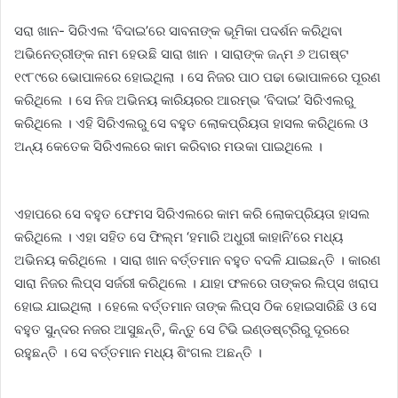
ସରା ଖାନ- ସିରିଏଲ ‘ବିଦାଇ’ରେ ସାବନାଙ୍କ ଭୂମିକା ପଦର୍ଶନ କରିଥିବା
ଅଭିନେତ୍ରୀଙ୍କ ନାମ ହେଉଛି ସାରା ଖାନ । ସାରାଙ୍କ ଜନ୍ମ ୬ ଅଗଷ୍ଟ
୧୯୮୯ରେ ଭୋପାଳରେ ହୋଇଥିଲା । ସେ ନିଜର ପାଠ ପଢା ଭୋପାଳରେ ପୂରଣ
କରିଥିଲେ । ସେ ନିଜ ଅଭିନୟ କାରିୟରର ଆରମ୍ଭ ‘ବିଦାଇ’ ସିରିଏଲରୁ
କରିଥିଲେ । ଏହି ସିରିଏଲରୁ ସେ ବହୁତ ଲୋକପ୍ରିୟତା ହାସଲ କରିଥିଲେ ଓ
ଅନ୍ୟ କେତେକ ସିରିଏଲରେ କାମ କରିବାର ମଉକା ପାଇଥିଲେ ।
ଏହାପରେ ସେ ବହୁତ ଫେମସ ସିରିଏଲରେ କାମ କରି ଲୋକପ୍ରିୟତା ହାସଲ
କରିଥିଲେ । ଏହା ସହିତ ସେ ଫିଲ୍ମ ‘ହମାରି ଅଧୁରୀ କାହାନି’ରେ ମଧ୍ୟ
ଅଭିନୟ କରିଥିଲେ । ସାରା ଖାନ ବର୍ତ୍ତମାନ ବହୁତ ବଦଳି ଯାଇଛନ୍ତି । କାରଣ
ସାରା ନିଜର ଲିପ୍ସ ସର୍ଜରୀ କରିଥିଲେ । ଯାହା ଫଳରେ ତାଙ୍କର ଲିପ୍ସ ଖରାପ
ହୋଇ ଯାଇଥିଲା । ହେଲେ ବର୍ତ୍ତମାନ ତାଙ୍କ ଲିପ୍ସ ଠିକ ହୋଇସାରିଛି ଓ ସେ
ବହୁତ ସୁନ୍ଦର ନଜର ଆସୁଛନ୍ତି, କିନ୍ତୁ ସେ ଟିଭି ଇଣ୍ଡଷ୍ଟ୍ରିରୁ ଦୂରରେ
ରହୁଛନ୍ତି । ସେ ବର୍ତ୍ତମାନ ମଧ୍ୟ ଶିଂଗଲ ଅଛନ୍ତି ।