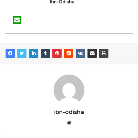
Ibn-Odisha
ibn-odisha
Website