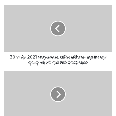
30 ମାର୍ଚ୍ଚ 2021 ମଙ୍ଗଳବାର, ଆଜିର ରାଶିଫଳ- ହନୁମାନ ଙ୍କ
କୃପାରୁ ଏହି ୪ଟି ରାଶି ଆଜି ବିଜୟୀ ହେବେ