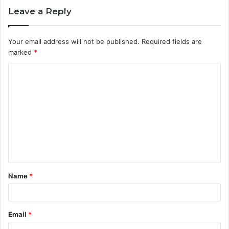
Leave a Reply
Your email address will not be published.
Required fields are
marked
*
C
o
m
m
e
n
t
Name
*
*
Email
*