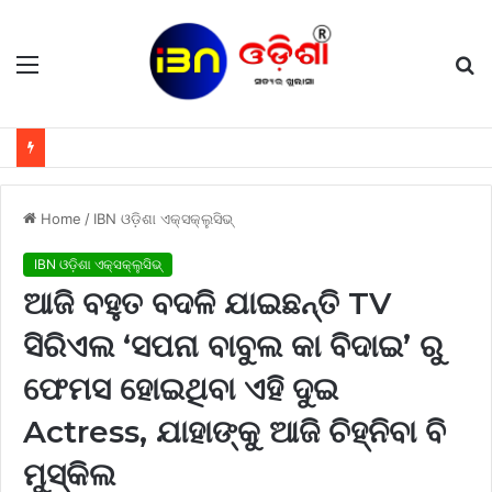
Menu
S
fo
Home
/
IBN ଓଡ଼ିଶା ଏକ୍ସକ୍ଲୁସିଭ୍
IBN ଓଡ଼ିଶା ଏକ୍ସକ୍ଲୁସିଭ୍
ଆଜି ବହୁତ ବଦଳି ଯାଇଛନ୍ତି TV
ସିରିଏଲ ‘ସପନା ବାବୁଲ କା ବିଦାଇ’ ରୁ
ଫେମସ ହୋଇଥିବା ଏହି ଦୁଇ
Actress, ଯାହାଙ୍କୁ ଆଜି ଚିହ୍ନିବା ବି
ମୁସ୍କିଲ