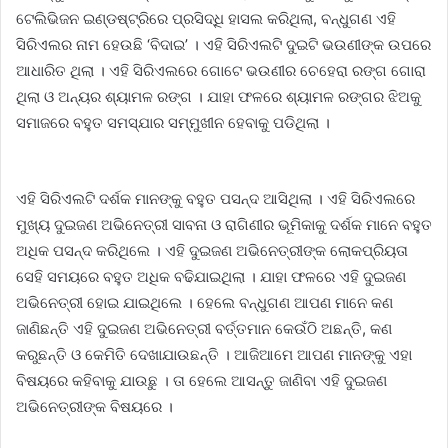
ଟେଲିଭିଜନ ଇଣ୍ଡଷ୍ଟ୍ରିରେ ପ୍ରସିଦ୍ଧି ହାସଲ କରିଥିଲା, ବନ୍ଧୁଗଣ ଏହି
ସିରିଏଲର ନାମ ହେଉଛି ‘ବିଦାଇ’ । ଏହି ସିରିଏଲଟି ଦୁଇଟି ଭଉଣୀଙ୍କ ଉପରେ
ଆଧାରିତ ଥିଲା । ଏହି ସିରିଏଲରେ ଗୋଟେ ଭଉଣୀର ଚେହେରା ରଙ୍ଗ ଗୋରା
ଥିଲା ଓ ଅନ୍ୟର ଶ୍ୟାମଳ ରଙ୍ଗ । ଯାହା ଫଳରେ ଶ୍ୟାମଳ ରଙ୍ଗର ଝିଅକୁ
ସମାଜରେ ବହୁତ ସମସ୍ଯାର ସମ୍ମୁଖୀନ ହେବାକୁ ପଡିଥିଲା ।
ଏହି ସିରିଏଲଟି ଦର୍ଶକ ମାନଙ୍କୁ ବହୁତ ପସନ୍ଦ ଆସିଥିଲା । ଏହି ସିରିଏଲରେ
ମୁଖ୍ୟ ଦୁଇଜଣ ଅଭିନେତ୍ରୀ ସାବନା ଓ ରାଗିଣୀର ଭୂମିକାକୁ ଦର୍ଶକ ମାନେ ବହୁତ
ଅଧିକ ପସନ୍ଦ କରିଥିଲେ । ଏହି ଦୁଇଜଣ ଅଭିନେତ୍ରୀଙ୍କ ଲୋକପ୍ରିୟତା
ସେହି ସମୟରେ ବହୁତ ଅଧିକ ବଢିଯାଇଥିଲା । ଯାହା ଫଳରେ ଏହି ଦୁଇଜଣ
ଅଭିନେତ୍ରୀ ହୋଇ ଯାଇଥିଲେ । ହେଲେ ବନ୍ଧୁଗଣ ଆପଣ ମାନେ କଣ
ଜାଣିଛନ୍ତି ଏହି ଦୁଇଜଣ ଅଭିନେତ୍ରୀ ବର୍ତ୍ତମାନ କେଉଁଠି ଅଛନ୍ତି, କଣ
କରୁଛନ୍ତି ଓ କେମିତି ଦେଖାଯାଉଛନ୍ତି । ଆଜିଆମେ ଆପଣ ମାନଙ୍କୁ ଏହା
ବିଷୟରେ କହିବାକୁ ଯାଉଛୁ । ତା ହେଲେ ଆସନ୍ତୁ ଜାଣିବା ଏହି ଦୁଇଜଣ
ଅଭିନେତ୍ରୀଙ୍କ ବିଷୟରେ ।