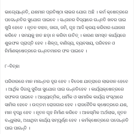
ଭାଗ୍ୟୋନ୍ନତି, ଯଶମାନ ପ୍ରତିଷ୍ଠା ଲାଭର ଯୋଗ ଅଛି । କର୍ମ କ୍ଷେତ୍ରରେ
ପଦୋନ୍ନତିର ସୁଯୋଗ ପାଇବେ । ସନ୍ତାନର ବିଦ୍ୟାରେ ଉନ୍ନତି ଖବର ପାଇ
ଖୁସି ହେବେ । ନୂତନ ବାହନ, ଜାଗା, ଜମି, ଗୃହ ଆଦି କ୍ରୟ କରିବାର ଯୋଜନା
କରିବେ । ସମୟକୁ ହାତ ଛଡ଼ା ନ କରିବା ଉଚିତ୍ । କାରଣ ସମସ୍ତ କାର୍ଯ୍ୟରେ
ଶୁଭଫଳ ପ୍ରାପ୍ତି ହେବ । ଶିଳ୍ପ, ବାଣିଜ୍ୟ, ବ୍ୟବସାୟ, ପରିବହନ ଓ
ନିର୍ମାଣକ୍ଷେତ୍ରରେ ଉନ୍ନତମାନର ଫଳ ପାଇବେ ।
୮-ବିଚ୍ଛା
ପରିବାରରେ ମାନ ମନାନ୍ତର ଦୂର ହେବ । ବିଦେଶ ଯାତ୍ରାରେ ଲାଭବାନ ହେବେ
। ଆର୍ଥିକ ଦିଗରୁ ସୁବିଧା ସୁଯୋଗ ପାଇ ଉନ୍ନତିହେବ । କାର୍ଯ୍ୟକ୍ଷେତ୍ରରେ
ସଫଳତା ପାଇବେ । ଆଧ୍ୟାତ୍ମିକ, ଧାର୍ମିକ ଓ ସାମାଜିକ କାର୍ଯ୍ୟ ସଂସ୍ଥାରେ
ସାମିଲ ହେବେ । ଉତ୍ତମ ରୋଜଗାର ହେବ । ରାଜନୈତିକ କ୍ଷେତ୍ରରେ ଯଶ,
ମାନ ବୃଦ୍ଧି ହେବ । ନୂତନ ଗୃହ ନିର୍ମାଣ କରିବେ । ଆକସ୍ମିକ ଅର୍ଥଲାଭ, ନୂତନ
ବନ୍ଧୁଲାଭ, ଅଧାଥିବା କାର୍ଯ୍ୟ ସମ୍ପୂର୍ଣ୍ଣ ହେବ । କର୍ମକ୍ଷେତ୍ରରେ ପଦୋନ୍ନତି
ପାଇ ପାରନ୍ତି ।