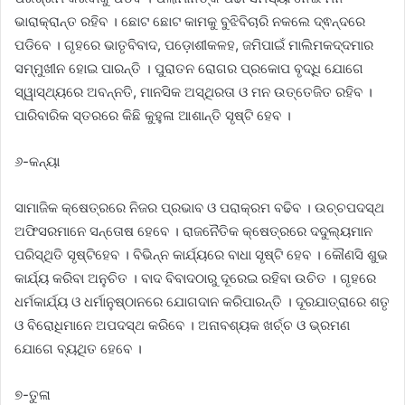
ଭାରାକ୍ରାନ୍ତ ରହିବ । ଛୋଟ ଛୋଟ କାମକୁ ବୁଝିବିଚାରି ନକଲେ ଦ୍ଵନ୍ଦରେ
ପଡିବେ । ଗୃହରେ ଭାତୃବିବାଦ, ପଡ଼ୋଶୀକଳହ, ଜମିପାଇଁ ମାଲିମକଦ୍ଦମାର
ସମ୍ମୁଖୀନ ହୋଇ ପାରନ୍ତି । ପୁରାତନ ରୋଗର ପ୍ରକୋପ ବୃଦ୍ଧି ଯୋଗେ
ସ୍ୱାସ୍ଥ୍ୟରେ ଅବନ୍ନତି, ମାନସିକ ଅସ୍ଥିରତା ଓ ମନ ଉତ୍ତେଜିତ ରହିବ ।
ପାରିବାରିକ ସ୍ତରରେ କିଛି କୁହୁଳା ଆଶାନ୍ତି ସୃଷ୍ଟି ହେବ ।
୬-କନ୍ୟା
ସାମାଜିକ କ୍ଷେତ୍ରରେ ନିଜର ପ୍ରଭାବ ଓ ପରାକ୍ରମ ବଢିବ । ଉଚ୍ଚପଦସ୍ଥ
ଅଫିସରମାନେ ସନ୍ତୋଷ ହେବେ । ରାଜନୈତିକ କ୍ଷେତ୍ରରେ ଦଦୁଲ୍ୟମାନ
ପରିସ୍ଥିତି ସୃଷ୍ଟିହେବ । ବିଭିନ୍ନ କାର୍ଯ୍ୟରେ ବାଧା ସୃଷ୍ଟି ହେବ । କୌଣସି ଶୁଭ
କାର୍ଯ୍ୟ କରିବା ଅନୁଚିତ । ବାଦ ବିବାଦଠାରୁ ଦୂରେଇ ରହିବା ଉଚିତ । ଗୃହରେ
ଧର୍ମକାର୍ଯ୍ୟ ଓ ଧର୍ମାନୁଷ୍ଠାନରେ ଯୋଗଦାନ କରିପାରନ୍ତି । ଦୂରଯାତ୍ରାରେ ଶତୃ
ଓ ବିରୋଧିମାନେ ଅପଦସ୍ଥ କରିବେ । ଅନାବଶ୍ୟକ ଖର୍ଚ୍ଚ ଓ ଭ୍ରମଣ
ଯୋଗେ ବ୍ୟଥିତ ହେବେ ।
୭-ତୁଳା