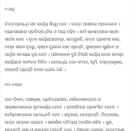
୯-ଧନୁ
ଚିତ୍ତପ୍ରସନ୍ନ ସହ କାର୍ଯ୍ୟ ସିଦ୍ଧି ହେବ । ଉଚ୍ଚ ଆଶାରେ ଆଗେଇବେ ।
ବ୍ୟବସାୟରେ ପ୍ରତିଦ୍ଵନ୍ଦିତା ଓ ଆୟ ବଢିବ । କର୍ମ କ୍ଷେତ୍ରରେ ଶ୍ରମ
ସାର୍ଥକ ହେବ । ନୂତନ କାର୍ଯ୍ୟଆରମ୍ଭ, ଶତ୍ରୁହାନି, ଉଚ୍ଚ ପ୍ରଶଂସା ଲାଭ,
ଦମ୍ଭ ସାହସ ବୃଦ୍ଧି, କ୍ଷମା ଗୁଣରେ ଯଶ ପ୍ରାପ୍ତି, ସୁସମ୍ବାଦ ଶୁଣିବେ ଓ
ଆର୍ଥିକ ସମସ୍ୟା ଦୂର ହେବ । ପରିବାରରେ ବୁଝି ବିଚାରି କାର୍ଯ୍ୟ କଲେ ସମସ୍ତ
କାର୍ଯ୍ୟରେ ସଫଳତା ମିଳିବ । ଧନଧାନ୍ୟ, ଗୋ-ସଂପଦ, ଭୂମି, ବସ୍ତ୍ରଭୂଷଣ,
ବାହାନାଦି ପ୍ରାପ୍ତି ହବାର ଯୋଗ ଅଛି ।
୧୦-ମକର
ବାଦ-ବିବାଦ, ପରୀକ୍ଷା, ପ୍ରତିଯୋଗୀତା, ମାଲିମୋକଦ୍ଦମା ଓ
ସାକ୍ଷାତକାରରେ କୃତକାର୍ଯ୍ୟ ହେବେ । ରାଜନୀତିରେ ପ୍ରଶଂସିତ ହେବେ ।
କର୍ମକ୍ଷେତ୍ରରେ ପଦୋନ୍ନତି ହେବ । ଶତୃନାଶ, ଧନପ୍ରାପ୍ତି, ମିତ୍ରଲାଭ,
ଉଚ୍ଚ ସମ୍ମାନ ପାଇବେ । ସାମାଜିକ ପତିଆରା ଅମଳିନ ରହିବ । ସୁଖ,
ସମ୍ପତ୍ତି ଲାଭ ଓ ସାହାଯ୍ୟ ପ୍ରାପ୍ତି ହେବ । ମିଷ୍ଟାନ ଭୋଜନ, ଉଚ୍ଚଆଶା