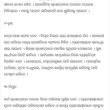
ଶୀଳତା କାଏମ ରହିବ । ରାଜନୈତିକ କ୍ଷେତ୍ରରେ ଅପବାଦ ଅପଯଶ
ମିଳିପାରେ । ମନକୁ ଆଘାତ ଲାଗିଲାପରି କଥା ଶୁଣିବାକୁ ପାଇବେ ।
୨-ବୃଷ
ଉଚ୍ଚଆଶା ସଫଳ ହେବ । ବିଚାର ବିଭାଗ ରାୟ ସପକ୍ଷରେ ଯିବ । ସରକାରୀ
ଚାପ ପଡିଲେ ମଧ୍ୟ ରାଜନୀତିରେ ସଫଳତା ମିଳିବ । ବ୍ୟବସାୟରେ ସାମାନ୍ୟ
ଲାଭ ପାଇବେ । ଶିକ୍ଷା କ୍ଷେତ୍ରରେ ମାନସିକ ସ୍ଥିରତା ଦେଖାଦେବ । ସୁଖ
ଶାନ୍ତିରେ ଦିନଟି କାଟିବେ । ସାର୍ବଜନୀନ ସମ୍ପର୍କରେ ନିଜର ବ୍ୟକ୍ତିତ୍ଵ
ବିକଶିତ ହେବ । ଧନସମ୍ପଦ, ବସ୍ତ୍ରଭୂଷଣ ଆଦି ଲାଭହେବ । ଆକସ୍ମିକ
ଅର୍ଥଲାଭ, ନୂତନ ବନ୍ଧୁଲାଭ, ଅଧାଥିବା କାର୍ଯ୍ୟ ସମ୍ପୂର୍ଣ୍ଣ କରିବାକୁ ଆଜି
ଚେଷ୍ଟା କରିବେ ।
୩-ମିଥୁନ
କର୍ମ କ୍ଷେତ୍ରରେ ଅନେକ ଦିନର ଅଭିଳାଷ ପୂର୍ଣ୍ଣ ହେବ । ବ୍ୟବସାୟୀମାନେ
ନୂତନ ବାଣିଜ୍ୟର ପରିକଳ୍ପନା କରିବେ ଓ ଖାଦ୍ୟ ବ୍ୟବସାୟୀମାନେ ପ୍ରଚୁର