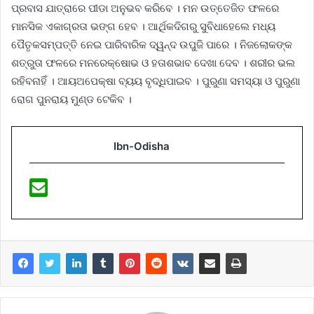
ପ୍ରବାସ ଯାତ୍ରାରେ ପୀଡା ଅନୁଭବ କରିବେ । ମନ ଉତ୍ତେଜିତ ଫଳରେ
ମାନସିକ ଏକାଗ୍ରତା ଭଙ୍ଗ ହେବ । ଆର୍ଥିକଦିଗରୁ ସୁବିଧାହେଲେ ମଧ୍ୟ
ପୈତୃକସମ୍ପତ୍ତି ନେଇ ପାରିବାରିକ ଦ୍ୱନ୍ଦ ଉପୁଜି ପାରେ । ନିଜଲୋକଙ୍କ
ଶତ୍ରୁତା ଫଳରେ ମନରେକ୍ଷୋଭ ଓ ହତାଶଭାବ ଦେଖା ଦେବ । ଶରୀର ଭଲ
ରହିବନାହିଁ । ଆୟଅପେକ୍ଷା ବ୍ୟୟ ବୃଦ୍ଧିପାଇବ । ପୁରୁଣା ସମସ୍ୟା ଓ ପୁରୁଣା
ରୋଗ ପୁନରାୟ ମୁଣ୍ଡ ଟେକିବ ।
Ibn-Odisha