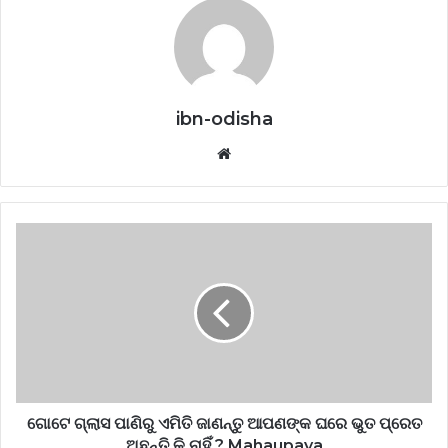
ibn-odisha
Website
ଗୋଟେ ଗ୍ଲାସ ପାଣିରୁ ଏମିତି ଜାଣନ୍ତୁ ଆପଣଙ୍କ ଘରେ ଭୁତ ପ୍ରେତ
ଅଛନ୍ତି କି ନାହିଁ ? Mahaupaya