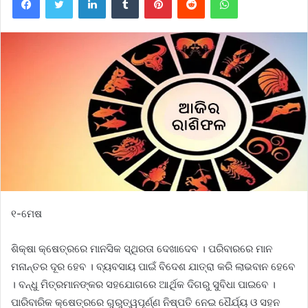
୧-ମେଷ
ଶିକ୍ଷା କ୍ଷେତ୍ରରେ ମାନସିକ ସ୍ଥିରତା ଦେଖାଦେବ । ପରିବାରରେ ମାନ
ମନାନ୍ତର ଦୂର ହେବ । ବ୍ୟବସାୟ ପାଇଁ ବିଦେଶ ଯାତ୍ରା କରି ଲାଭବାନ ହେବେ
। ବନ୍ଧୁ ମିତ୍ରମାନଙ୍କର ସହଯୋଗରେ ଆର୍ଥିକ ଦିଗରୁ ସୁବିଧା ପାଇବେ ।
ପାରିବାରିକ କ୍ଷେତ୍ରରେ ଗୁରୁତ୍ୱପୂର୍ଣ୍ଣ ନିଷ୍ପତି ନେଇ ଧୈର୍ଯ୍ୟ ଓ ସହନ