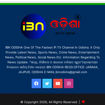
IBN ODISHA One Of The Fastest IP.TV Channel In Odisha. It Only
Provide Latest News, Sports News, Crime News, Entertainment
News, Political News, Social News Etc. Information Regarding To
News Update. "ସତ୍ୟ, ନିର୍ଭୀକତା ଓ ସାଧାରଣ ମଣିଷର ସ୍ୱର"(ଭ୍ରଷ୍ଟାଚାର
ବିରୋଧରେ ସାଲିସ୍ ବିହୀନ ଲଢେଇ) IBN ODISHA REGD.OFFICE-JARAKA,
JAJPUR, ODISHA E-MAIL:ibnodisha@gmail.com
Facebook
Twitter
YouTube
Instagram
© Copyright 2026, All Rights Reserved |