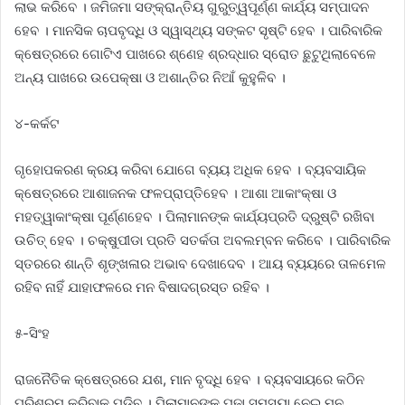
ଲାଭ କରିବେ । ଜମିଜମା ସଙ୍କ୍ରାନ୍ତିୟ ଗୁରୁତ୍ୱପୂର୍ଣ୍ଣ କାର୍ଯ୍ୟ ସମ୍ପାଦନ
ହେବ । ମାନସିକ ଚାପବୃଦ୍ଧି ଓ ସ୍ୱାସ୍ଥ୍ୟ ସଙ୍କଟ ସୃଷ୍ଟି ହେବ । ପାରିବାରିକ
କ୍ଷେତ୍ରରେ ଗୋଟିଏ ପାଖରେ ଶ୍ଣେହ ଶ୍ରଦ୍ଧାର ସ୍ରୋତ ଛୁଟୁଥିଲାବେଳେ
ଅନ୍ୟ ପାଖରେ ଉପେକ୍ଷା ଓ ଅଶାନ୍ତିର ନିଆଁ କୁହୁଳିବ ।
୪-କର୍କଟ
ଗୃହୋପକରଣ କ୍ରୟ କରିବା ଯୋଗେ ବ୍ୟୟ ଅଧିକ ହେବ । ବ୍ୟବସାୟିକ
କ୍ଷେତ୍ରରେ ଆଶାଜନକ ଫଳପ୍ରାପ୍ତିହେବ । ଆଶା ଆକାଂକ୍ଷା ଓ
ମହତ୍ୱାକାଂକ୍ଷା ପୂର୍ଣ୍ଣହେବ । ପିଲାମାନଙ୍କ କାର୍ଯ୍ୟପ୍ରତି ଦ୍ରୁଷ୍ଟି ରଖିବା
ଉଚିତ୍ ହେବ । ଚକ୍ଷୁପୀଡା ପ୍ରତି ସତର୍କତା ଅବଲମ୍ବନ କରିବେ । ପାରିବାରିକ
ସ୍ତରରେ ଶାନ୍ତି ଶୃଙ୍ଖଳାର ଅଭାବ ଦେଖାଦେବ । ଆୟ ବ୍ୟୟରେ ତାଳମେଳ
ରହିବ ନାହିଁ ଯାହାଫଳରେ ମନ ବିଷାଦଗ୍ରସ୍ତ ରହିବ ।
୫-ସିଂହ
ରାଜନୈତିକ କ୍ଷେତ୍ରରେ ଯଶ, ମାନ ବୃଦ୍ଧି ହେବ । ବ୍ୟବସାୟରେ କଠିନ
ପରିଶ୍ରମ କରିବାକୁ ପଡିବ । ପିଲାମାନଙ୍କ ପଢା ସମସ୍ୟା ନେଇ ମନ