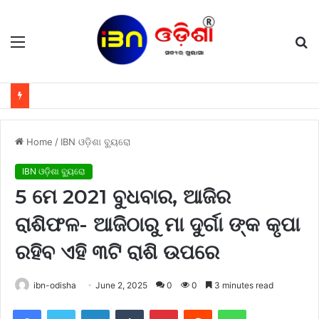
Menu
S
fo
Home
/
IBN ଓଡ଼ିଶା ବ୍ୟୁରୋ
IBN ଓଡ଼ିଶା ବ୍ୟୁରୋ
5 ମେ 2021 ବୁଧବାର, ଆଜିର
ରାଶିଫଳ- ଆଜିଠାରୁ ମା ଦୁର୍ଗା ଙ୍କ କୃପା
ରହିବ ଏହି ୩ଟି ରାଶି ଉପରେ
ibn-odisha
June 2, 2025
0
0
3 minutes read
Facebook
Twitter
LinkedIn
Tumblr
Pinterest
Reddit
WhatsApp