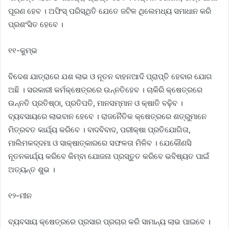
ପୂରଣ ହେବ । ଅଫିସ୍ ପରିସ୍ଥିତି ଯେତେ ଜଟିଳ ଥିଲେମଧ୍ୟ ସମାଧାନ କରି
ପ୍ରଶଂସିତ ହେବେ ।
୧୧-କୁମ୍ଭ
ବିଦେଶ ଯାତ୍ରାରେ ଯଶ ଲାଭ ଓ ନୂତନ ବାହନଆଦି ପ୍ରାପ୍ତି ହେବାର ଯୋଗ
ଅଛି । ସରକାରୀ କର୍ମକ୍ଷେତ୍ରରେ ଉନ୍ନତିହେବ । ଚାକିରି କ୍ଷେତ୍ରରେ
ଉନ୍ନତି ପ୍ରତିଷ୍ଠା, ପ୍ରତିପତି, ମାନସମ୍ମାନ ଓ କ୍ଷାତି ବଢ଼ିବ ।
ବ୍ୟବସାୟରେ ଲାଭବାନ ହେବେ । ରାଜନୈତିକ କ୍ଷେତ୍ରରେ ଶତ୍ରୁମାନେ
ମିତ୍ରବତ କାର୍ଯ୍ୟ କରିବେ । ବାଦବିବାଦ, ପରୀକ୍ଷା ପ୍ରତିଯୋଗିତା,
ମାଲିମକଦ୍ଦମା ଓ ସାକ୍ଷାତ୍କାରରେ ସଫଳତା ମିଳିବ । ଯେକୌଣସି
ନୂତନକାର୍ଯ୍ୟ କରିବେ କିମ୍ବା ଯୋଜନା ପ୍ରସ୍ତୁତ କରିବେ ଭବିଷ୍ୟତ ପାଇଁ
ଅତ୍ୟନ୍ତ ଶୁଭ ।
୧୨-ମୀନ
ବ୍ୟବସାୟ କ୍ଷେତ୍ରରେ ପ୍ରସାର ପ୍ରଚାର କରି ସାମାନ୍ୟ ଲାଭ ପାଇବେ ।