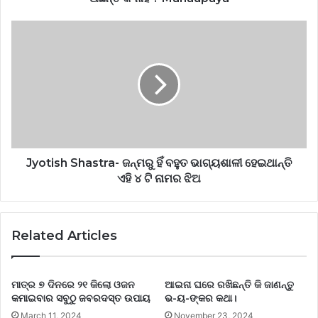
Jyotish Shastra- ଜନ୍ମରୁ ହିଁ ବହୁତ ଭାଗ୍ୟଶାଳୀ ହେଇଥାନ୍ତି
ଏହି ୪ ଟି ନାମର ଝିଅ
Related Articles
ମାତ୍ର ୭ ଦିନରେ ୨୧ କିଲୋ ଓଜନ
ଆଇନା ଘରେ ରଖିଛନ୍ତି କି ଜାଣନ୍ତୁ
କମାଇବାର ସବୁଠୁ ଜବରଦସ୍ତ ଉପାୟ
ଭ-ୟ-ଙ୍କର କଥା।
March 11, 2024
November 23, 2024