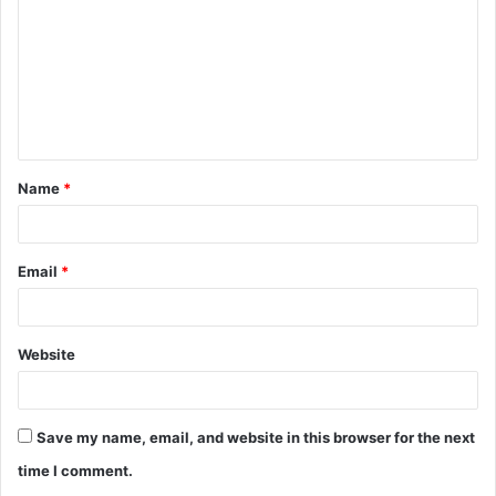
m
m
e
n
t
Name
*
*
Email
*
Website
Save my name, email, and website in this browser for the next
time I comment.