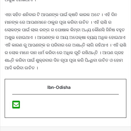
ଏହା ସହିତ ଶନିବାର ଟି ଆପଣଙ୍କ ପାଇଁ କ୍ଷତି କାରକ ଅଟେ । ଏହି ଦିନ
ମାନଙ୍କ ରେ ଆପଣମାନେ ଠାକୁର ପୂଜା କରିବା ଉଚିତ । ଏହି ରାଶି ର
ଲୋକଙ୍କ ପାଇଁ ଲାଲ ରଙ୍ଗ ର ପୋଷାକ କିମ୍ବା ଅନ୍ୟ କୌଣସି ଜିନିଷ ବହୁତ
ଅଶୁଭ ହୋଇଥାଏ । ଆପଣଙ୍କ ର ଆୟ ଅପେକ୍ଷା ବ୍ୟୟ ଅଧିକ ହୋଇଥାଏ
ଏହି କାରଣ ରୁ ଆପଣଙ୍କ ର ପରିବାର ରେ ଅଶାନ୍ତି ଲାଗି ରହିଥାଏ । ଏହି ରାଶି
ର ଲୋକ ମାନେ ଦାନ ଧର୍ମ କରିବା ରେ ଅଧିକ ରୁଚି ରଖିଥାନ୍ତି । ଆପଣ ଗ୍ରହ
ଶାନ୍ତି କରିବା ପାଇଁ ଶୁକ୍ରବାର ଦିନ ରୂପା ପୂଜା କରି ପିନ୍ଧିବା ଉଚିତ ଓ ହୋମ
ଆଦି କରିବା ଉଚିତ ।
Ibn-Odisha