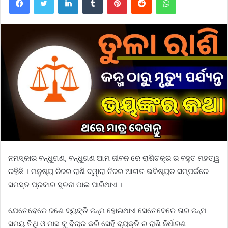
ନମସ୍କାର ବନ୍ଧୁଗଣ, ବନ୍ଧୁଗଣ ଆମ ଜୀବନ ରେ ରାଶିଚକ୍ର ର ବହୁତ ମହତ୍ୱ
ରହିଛି । ମନୁଷ୍ୟ ନିଜର ରାଶି ଦ୍ୱାରା ନିଜର ଆଗତ ଭବିଷ୍ୟତ ସମ୍ପର୍କରେ
ସମସ୍ତ ପ୍ରକାର ସୂଚନା ପାଇ ପାରିଥାଏ ।
ଯେତେବେଳେ ଜଣେ ବ୍ୟକ୍ତି ଜନ୍ମ ହୋଇଥାଏ ସେତେବେଳେ ତାର ଜନ୍ମ
ସମୟ ତିଥି ଓ ମାସ କୁ ବିଚାର କରି ସେହି ବ୍ୟକ୍ତି ର ରାଶି ନିର୍ଧାରଣ