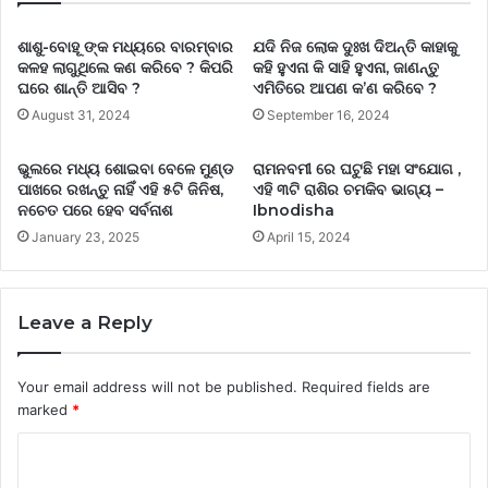
ଶାଶୁ-ବୋହୂ ଙ୍କ ମଧ୍ୟରେ ବାରମ୍ବାର
ଯଦି ନିଜ ଲୋକ ଦୁଃଖ ଦିଅନ୍ତି କାହାକୁ
କଳହ ଲାଗୁଥିଲେ କଣ କରିବେ ? କିପରି
କହି ହୁଏନା କି ସାହି ହୁଏନା, ଜାଣନ୍ତୁ
ଘରେ ଶାନ୍ତି ଆସିବ ?
ଏମିତିରେ ଆପଣ କ’ଣ କରିବେ ?
August 31, 2024
September 16, 2024
ଭୁଲରେ ମଧ୍ୟ ଶୋଇବା ବେଳେ ମୁଣ୍ଡ
ରାମନବମୀ ରେ ଘଟୁଛି ମହା ସଂଯୋଗ ,
ପାଖରେ ରଖନ୍ତୁ ନାହିଁ ଏହି ୫ଟି ଜିନିଷ,
ଏହି ୩ଟି ରାଶିର ଚମକିବ ଭାଗ୍ୟ –
ନଚେତ ପରେ ହେବ ସର୍ବନାଶ
Ibnodisha
January 23, 2025
April 15, 2024
Leave a Reply
Your email address will not be published.
Required fields are
marked
*
C
o