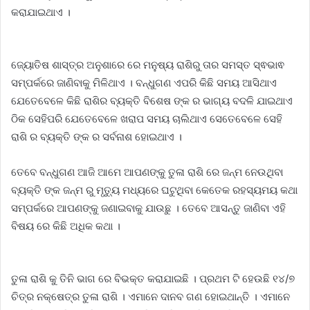
କରାଯାଇଥାଏ ।
ଜ୍ୟୋତିଷ ଶାସ୍ତ୍ର ଅନୁଶାରେ ରେ ମନୁଷ୍ୟ ରାଶିରୁ ତାର ସମସ୍ତ ସ୍ଵଭାଵ
ସମ୍ପର୍କରେ ଜାଣିବାକୁ ମିଳିଥାଏ । ବନ୍ଧୁଗଣ ଏପରି କିଛି ସମୟ ଆସିଥାଏ
ଯେତେବେଳେ କିଛି ରାଶିର ବ୍ୟକ୍ତି ବିଶେଷ ଙ୍କ ର ଭାଗ୍ୟ ବଦଳି ଯାଇଥାଏ
ଠିକ ସେହିପରି ଯେତେବେଳେ ଖରାପ ସମୟ ଚାଲିଥାଏ ସେତେବେଳେ ସେହି
ରାଶି ର ବ୍ୟକ୍ତି ଙ୍କ ର ସର୍ବନାଶ ହୋଇଥାଏ ।
ତେବେ ବନ୍ଧୁଗଣ ଆଜି ଆମେ ଆପଣଙ୍କୁ ତୁଳା ରାଶି ରେ ଜନ୍ମ ନେଉଥିବା
ବ୍ୟକ୍ତି ଙ୍କ ଜନ୍ମ ରୁ ମୃତ୍ୟୁ ମଧ୍ୟରେ ଘଟୁଥିବା କେତେକ ରହସ୍ୟମୟ କଥା
ସମ୍ପର୍କରେ ଆପଣଙ୍କୁ ଜଣାଇବାକୁ ଯାଉଛୁ । ତେବେ ଆସନ୍ତୁ ଜାଣିବା ଏହି
ବିଷୟ ରେ କିଛି ଅଧିକ କଥା ।
ତୁଳା ରାଶି କୁ ତିନି ଭାଗ ରେ ବିଭକ୍ତ କରାଯାଇଛି । ପ୍ରଥମ ଟି ହେଉଛି ୧୪/୭
ଚିତ୍ର ନକ୍ଷେତ୍ର ତୁଳା ରାଶି । ଏମାନେ ଦାନବ ଗଣ ହୋଇଥାନ୍ତି । ଏମାନେ