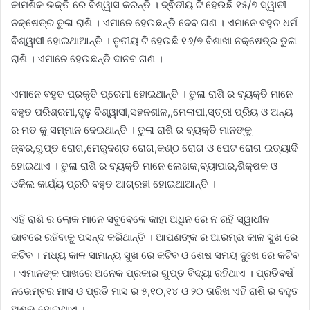
କାମଶିକ ଭକ୍ତି ରେ ବିଶ୍ୱାସ କରନ୍ତି । ଦ୍ଵିତୀୟ ଟି ହେଉଛି ୧୫/୭ ସ୍ୱାତୀ
ନକ୍ଷେତ୍ର ତୁଳା ରାଶି । ଏମାନେ ହେଉଛନ୍ତି ଦେବ ଗଣ । ଏମାନେ ବହୁତ ଧର୍ମ
ବିଶ୍ୱାସୀ ହୋଇଥାଆନ୍ତି । ତୃତୀୟ ଟି ହେଉଛି ୧୬/୭ ବିଶାଖା ନକ୍ଷେତ୍ର ତୁଳା
ରାଶି । ଏମାନେ ହେଉଛନ୍ତି ଦାନବ ଗଣ ।
ଏମାନେ ବହୁତ ପ୍ରକୃତି ପ୍ରେମୀ ହୋଇଥାନ୍ତି । ତୁଳା ରାଶି ର ବ୍ୟକ୍ତି ମାନେ
ବହୁତ ପରିଶ୍ରମୀ,ଦୃଢ଼ ବିଶ୍ୱାସୀ,ସହନଶୀଳ,,ମେଳାପୀ,ସ୍ତ୍ରୀ ପ୍ରିୟ ଓ ଅନ୍ୟ
ର ମତ କୁ ସମ୍ମାନ ଦେଇଥାନ୍ତି । ତୁଳା ରାଶି ର ବ୍ୟକ୍ତି ମାନଙ୍କୁ
ଜ୍ଵର,ଗୁପ୍ତ ରୋଗ,ମେରୁଦଣ୍ଡ ରୋଗ,କଣ୍ଠ ରୋଗ ଓ ପେଟ ରୋଗ ଇତ୍ୟାଦି
ହୋଇଥାଏ । ତୁଳା ରାଶି ର ବ୍ୟକ୍ତି ମାନେ ଲେଖକ,ବ୍ୟାପାର,ଶିକ୍ଷକ ଓ
ଓକିଲ କାର୍ଯ୍ୟ ପ୍ରତି ବହୁତ ଆଗ୍ରହୀ ହୋଇଥାଆନ୍ତି ।
ଏହି ରାଶି ର ଲୋକ ମାନେ ସବୁବେଳେ କାହା ଅଧିନ ରେ ନ ରହି ସ୍ୱାଧୀନ
ଭାବରେ ରହିବାକୁ ପସନ୍ଦ କରିଥାନ୍ତି । ଆପଣଙ୍କ ର ଆରମ୍ଭ କାଳ ସୁଖ ରେ
କଟିବ । ମଧ୍ୟ କାଳ ସାମାନ୍ୟ ସୁଖ ରେ କଟିବ ଓ ଶେଷ ସମୟ ଦୁଃଖ ରେ କଟିବ
। ଏମାନଙ୍କ ପାଖରେ ଅନେକ ପ୍ରକାର ଗୁପ୍ତ ବିଦ୍ୟା ରହିଥାଏ । ପ୍ରତିବର୍ଷ
ନଭେମ୍ବର ମାସ ଓ ପ୍ରତି ମାସ ର ୫,୧୦,୧୪ ଓ ୨୦ ତାରିଖ ଏହି ରାଶି ର ବହୁତ
ଅଶୁଭ ହୋଇଥାଏ ।