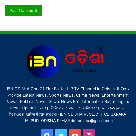
IBN ODISHA One Of The Fastest IP.TV Channel In Odisha. It Only
Provide Latest News, Sports News, Crime News, Entertainment
News, Political News, Social News Etc. Information Regarding To
News Update. "ସତ୍ୟ, ନିର୍ଭୀକତା ଓ ସାଧାରଣ ମଣିଷର ସ୍ୱର"(ଭ୍ରଷ୍ଟାଚାର
ବିରୋଧରେ ସାଲିସ୍ ବିହୀନ ଲଢେଇ) IBN ODISHA REGD.OFFICE-JARAKA,
JAJPUR, ODISHA E-MAIL:ibnodisha@gmail.com
Facebook
Twitter
YouTube
Instagram