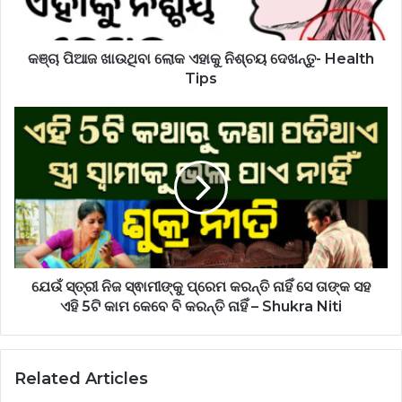
କଞ୍ଚା ପିଆଜ ଖାଉଥିବା ଲୋକ ଏହାକୁ ନିଶ୍ଚୟ ଦେଖନ୍ତୁ- Health
Tips
ଯେଉଁ ସ୍ତ୍ରୀ ନିଜ ସ୍ଵାମୀଙ୍କୁ ପ୍ରେମ କରନ୍ତି ନାହିଁ ସେ ତାଙ୍କ ସହ
ଏହି 5ଟି କାମ କେବେ ବି କରନ୍ତି ନାହିଁ – Shukra Niti
Related Articles