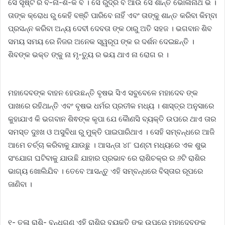
ସେ ସୃଷ୍ଟି ର ବି-ନା-ଶ-କ ବି । ସେ ରୁଦ୍ର ବି ଆଉ ସେ ଶାନ୍ତ ଭୋଳାନାଥ ଭି ।
ତାଙ୍କ କ୍ରୋଧ ରୁ କେହି ବଞ୍ଚି ପାରିବେ ନାହିଁ ଏବଂ ତାଙ୍କୁ ଶାନ୍ତ କରିବା କିମ୍ବା
ପ୍ରସନ୍ନ କରିବା ଅନ୍ୟ ଦେବୀ ଦେବତା ଙ୍କ ଠାରୁ ଅତି ସହଜ । ଭଗବାନ ଶିବ
ସମୟ ସମୟ ରେ ନିଜର ଅନେକ ସ୍ୱରୂପ ଙ୍କ ର ଦର୍ଶନ ଦେଇଛନ୍ତି ।
ଶିବଙ୍କ ଭକ୍ତ ଙ୍କୁ ନା ମୃ-ତ୍ୟୁ ର ଭୟ ଥାଏ ନା ରୋଗ ର ।
ମହାଦେବଙ୍କ ବାହନ ହେଉଛନ୍ତି ବୃଷଭ ସିଏ ସବୁବେଳେ ମହାଦେବ ଙ୍କ
ପାଖରେ ରହିଥାନ୍ତି ଏବଂ ବୃଷଭ ଧର୍ମର ପ୍ରତୀକ ମଧ୍ୟ । ଶାସ୍ତ୍ର ଅନୁସାରେ
କୁହାଯାଏ କି ଭଗବାନ ଶିଵଙ୍କ କୃପା ଯେ କୋୖଣସି ବ୍ୟକ୍ତି ଉପରେ ଥାଏ ତାର
ସମସ୍ତ ଦୁଃଖ ଓ ଅସୁବିଧା ରୁ ମୁକ୍ତି ପାଇପାରିଥାଏ । ସେହି ସମ୍ବନ୍ଧରେ ଆଜି
ଆମେ ଚର୍ଚ୍ଚା କରିବାକୁ ଯାଉଛୁ । ଆସନ୍ତା ୪୮ ଘଣ୍ଟା ମଧ୍ୟରେ ଏକ ଶୁଭ
ସଂଯୋଗ ଘଟିବାକୁ ଯାଉଛି ଯାହାର ପ୍ରଭାବ ରେ ରାଶିଚକ୍ର ର ୬ଟି ରାଶିର
ଭାଗ୍ୟ ଖୋଲିଯିବ । ତେବେ ଆସନ୍ତୁ ଏହି ସମ୍ବନ୍ଧରେ ବିସ୍ତାର ରୂପରେ
ଜାଣିବା ।
୧- ତୁଳା ରାଶି- ବନ୍ଧୁଗଣ ଏହି ରାଶିର ବ୍ୟକ୍ତି ଙ୍କ ଉପରେ ମହାଦେବଙ୍କ