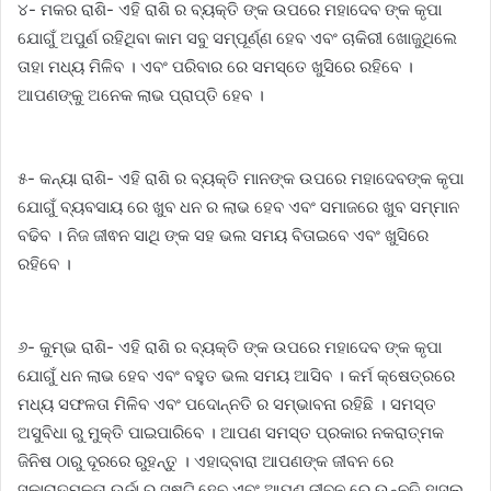
୪- ମକର ରାଶି- ଏହି ରାଶି ର ବ୍ୟକ୍ତି ଙ୍କ ଉପରେ ମହାଦେବ ଙ୍କ କୃପା
ଯୋଗୁଁ ଅପୁର୍ଣ ରହିଥିବା କାମ ସବୁ ସମ୍ପୂର୍ଣ୍ଣ ହେବ ଏବଂ ଚାକିରୀ ଖୋଜୁଥିଲେ
ତାହା ମଧ୍ୟ ମିଳିବ । ଏବଂ ପରିବାର ରେ ସମସ୍ତେ ଖୁସିରେ ରହିବେ ।
ଆପଣଙ୍କୁ ଅନେକ ଲାଭ ପ୍ରାପ୍ତି ହେବ ।
୫- କନ୍ୟା ରାଶି- ଏହି ରାଶି ର ବ୍ୟକ୍ତି ମାନଙ୍କ ଉପରେ ମହାଦେବଙ୍କ କୃପା
ଯୋଗୁଁ ବ୍ୟବସାୟ ରେ ଖୁବ ଧନ ର ଲାଭ ହେବ ଏବଂ ସମାଜରେ ଖୁବ ସମ୍ମାନ
ବଢିବ । ନିଜ ଜୀଵନ ସାଥି ଙ୍କ ସହ ଭଲ ସମୟ ବିତାଇବେ ଏବଂ ଖୁସିରେ
ରହିବେ ।
୬- କୁମ୍ଭ ରାଶି- ଏହି ରାଶି ର ବ୍ୟକ୍ତି ଙ୍କ ଉପରେ ମହାଦେବ ଙ୍କ କୃପା
ଯୋଗୁଁ ଧନ ଲାଭ ହେବ ଏବଂ ବହୁତ ଭଲ ସମୟ ଆସିବ । କର୍ମ କ୍ଷେତ୍ରରେ
ମଧ୍ୟ ସଫଳତା ମିଳିବ ଏବଂ ପଦୋନ୍ନତି ର ସମ୍ଭାବନା ରହିଛି । ସମସ୍ତ
ଅସୁବିଧା ରୁ ମୁକ୍ତି ପାଇପାରିବେ । ଆପଣ ସମସ୍ତ ପ୍ରକାର ନକରାତ୍ମକ
ଜିନିଷ ଠାରୁ ଦୂରରେ ରୁହନ୍ତୁ । ଏହାଦ୍ବାରା ଆପଣଙ୍କ ଜୀବନ ରେ
ସକାରାତ୍ମକତା ଉର୍ଜା ର ସୃଷ୍ଟି ହେବ ଏବଂ ଆପଣ ଜୀବନ ରେ ଉନ୍ନତି ହାସଲ