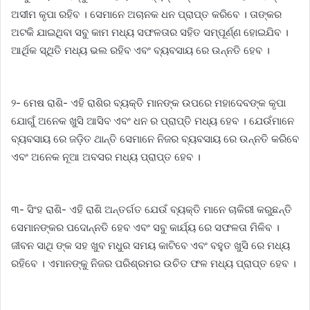
ଅସୀମ କୃପା ରହିବ । ସେମାନେ ଅଚାନକ ଧନ ପ୍ରାପ୍ତ କରିବେ । ତାଙ୍କର
ଅଟକି ଯାଇଥିବା ସବୁ କାମ ମଧ୍ୟ ସଫଳତାର ସହିତ ସମ୍ପୂର୍ଣ୍ଣ ହୋଇଯିବ ।
ଆର୍ଥିକ ସ୍ଥିତି ମଧ୍ୟ ଭଲ ରହିବ ଏବଂ ବ୍ୟବସାୟ ରେ ଉନ୍ନତି ହେବ ।
୨- ମେଷ ରାଶି- ଏହି ରାଶିର ବ୍ୟକ୍ତି ମାନଙ୍କ ଉପରେ ମହାଦେବଙ୍କ କୃପା
ଯୋଗୁଁ ଅନେକ ଖୁସି ଆସିବ ଏବଂ ଧନ ର ପ୍ରାପ୍ତି ମଧ୍ୟ ହେବ । ଯେଉଁମାନେ
ବ୍ୟବସାୟ ରେ ଜଡ଼ିତ ଥାନ୍ତି ସେମାନେ ନିଜର ବ୍ୟବସାୟ ରେ ଉନ୍ନତି କରିବେ
ଏବଂ ଅନେକ ନୂଆ ଅବସର ମଧ୍ୟ ପ୍ରାପ୍ତ ହେବ ।
୩- ସିଂହ ରାଶି- ଏହି ରାଶି ଅନ୍ତର୍ଗତ ଯେଉଁ ବ୍ୟକ୍ତି ମାନେ ଚାକିରୀ କରୁଛନ୍ତି
ସେମାନଙ୍କର ପଦୋନ୍ନତି ହେବ ଏବଂ ସବୁ କାର୍ଯ୍ୟ ରେ ସଫଳତା ମିଳିବ ।
ଜୀବନ ସାଥି ଙ୍କ ସହ ଖୁବ ମଧୁର ସମୟ କାଟିବେ ଏବଂ ବହୁତ ଖୁସି ରେ ମଧ୍ୟ
ରହିବେ । ଏମାନଙ୍କୁ ନିଜର ପରିଶ୍ରମର ଉଚିତ ଫଳ ମଧ୍ୟ ପ୍ରାପ୍ତ ହେବ ।