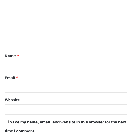
o
m
m
e
n
t
Name
*
*
Email
*
Website
Save my name, email, and website in this browser for the next
time I comment.