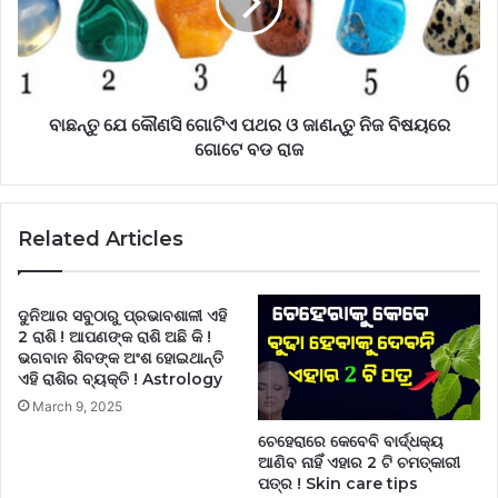
ବାଛନ୍ତୁ ଯେ କୌଣସି ଗୋଟିଏ ପଥର ଓ ଜାଣନ୍ତୁ ନିଜ ବିଷୟରେ
ଗୋଟେ ବଡ ରାଜ
Related Articles
ଦୁନିଆର ସବୁଠାରୁ ପ୍ରଭାବଶାଳୀ ଏହି
2 ରାଶି ! ଆପଣଙ୍କ ରାଶି ଅଛି କି !
ଭଗବାନ ଶିବଙ୍କ ଅଂଶ ହୋଇଥାନ୍ତି
ଏହି ରାଶିର ବ୍ୟକ୍ତି ! Astrology
March 9, 2025
ଚେହେରାରେ କେବେବି ବାର୍ଦ୍ଧକ୍ୟ
ଆଣିବ ନାହିଁ ଏହାର 2 ଟି ଚମତ୍କାରୀ
ପତ୍ର ! Skin care tips