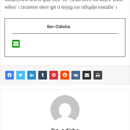
କରିବେ । ଆପଣଙ୍କ ଜୀବନ ସୁଖ ଓ ସମୃଦ୍ଧି ରେ ପରିପୂର୍ଣ୍ଣ ହୋଇଯିବ ।
Ibn-Odisha