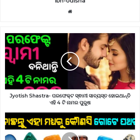
ibn-odisha
Website
Jyotish Shastra- ପରଫେକ୍ଟ ସ୍ଵାମୀ ସାବ୍ୟସ୍ତ ହୋଇଥାନ୍ତି
ଏହି 4 ଟି ନାମର ପୁରୁଷ