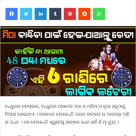
Facebook
Twitter
LinkedIn
Tumblr
Pinterest
Reddit
WhatsApp
ବନ୍ଧୁଗଣ ନମସ୍କାର, ବନ୍ଧୁଗଣ ମହାଦେବ ଙ୍କ ର ମହିମା ଓ କୃପା ସବୁଠାରୁ
ନିଆରା ହୋଇଥାଏ । ମହାଦେବ ହେଉଛନ୍ତି ଅନାଦ ତାଙ୍କର ନା ଆରମ୍ଭ ଅଛି
ନା ଅନ୍ତ । ସେ ହେଉଛନ୍ତି ସ୍ୱୟଂଭୁ ତାଙ୍କର ଜନ୍ମ ନାହିଁ କି ମୃ-ତ୍ୟୁ ।