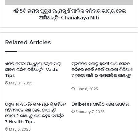
ଏହି 5ଟି ନାମର ପୁରୁଷ ଜନ୍ମରୁ ହିଁ ମାଲିକ ବନିବାର ଭାଗ୍ୟ ନେଇ
ଆସିଥାନ୍ତି- Chanakaya Niti
Related Articles
ଏମିତି କପଡା ପିନ୍ଧୁଥିବା ଲୋକ ସାରା
ପ୍ରତିଦିନ ସକାଳୁ ହଳଦୀ ପାଣି ସେବନ
ଜୀବନ ଗରିବ ରହିଥାନ୍ତି- Vastu
କରିଲେ କେଉଁ କେଉଁ ଫାଇଦା ମିଳିଥାଏ
Tips
? ହଳଦୀ ପାଣି ର ଉପକାରିତା ଜାଣନ୍ତୁ
।
May 31, 2025
June 8, 2025
ଅଧିକ ଶା-ରୀ-ରି-କ ସ-ମ୍ପ-ର୍କ ରଖିଲେ
Daibetes ପାଇଁ 5 ସହଜ ଉପଚାର
ମହିଳାମାନେ କଣ ହେଇ ଯାଆନ୍ତି
February 7, 2025
ମୋଟା ? ଜାଣନ୍ତୁ କଣ କହୁଛି ରିସର୍ଚ୍ଚ
? Health Tips
May 5, 2026