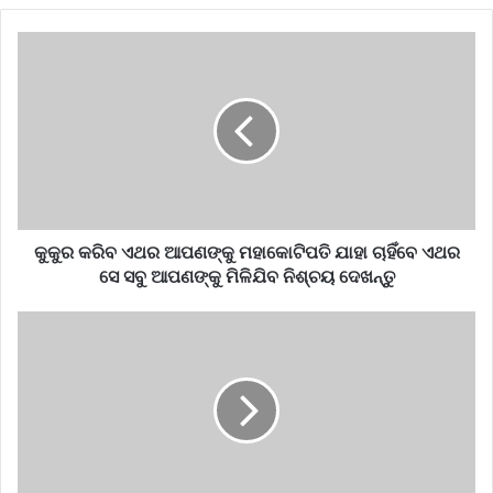
କୁକୁର କରିବ ଏଥର ଆପଣଙ୍କୁ ମହାକୋଟିପତି ଯାହା ଚାହିଁବେ ଏଥର
ସେ ସବୁ ଆପଣଙ୍କୁ ମିଳିଯିବ ନିଶ୍ଚୟ ଦେଖନ୍ତୁ