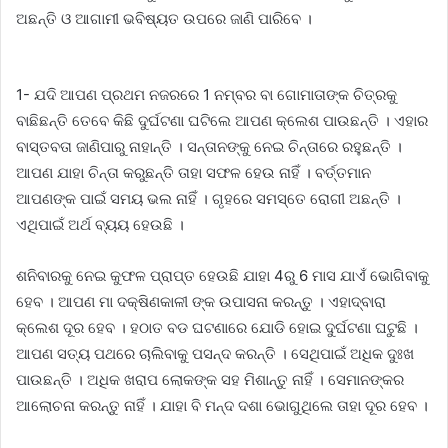
ଅଛନ୍ତି ଓ ଆଗାମୀ ଭବିଷ୍ୟତ ଉପରେ ଜାଣି ପାରିବେ ।
1- ଯଦି ଆପଣ ପ୍ରଥମ ନଜରରେ 1 ନମ୍ବର ବା ଗୋମାତାଙ୍କ ଚିତ୍ରକୁ
ବାଛିଛନ୍ତି ତେବେ କିଛି ଦୁର୍ଘଟଣା ଘଟିଲେ ଆପଣ କ୍ଲେଶ ପାଉଛନ୍ତି । ଏହାର
ବାସ୍ତବତା ଜାଣିପାରୁ ନାହାନ୍ତି । ସନ୍ତାନଙ୍କୁ ନେଇ ଚିନ୍ତାରେ ରହୁଛନ୍ତି ।
ଆପଣ ଯାହା ଚିନ୍ତା କରୁଛନ୍ତି ତାହା ସଫଳ ହେଉ ନାହିଁ । ବର୍ତ୍ତମାନ
ଆପଣଙ୍କ ପାଇଁ ସମୟ ଭଲ ନାହିଁ । ଗୃହରେ ସମସ୍ତେ ରୋଗୀ ଅଛନ୍ତି ।
ଏଥିପାଇଁ ଅର୍ଥ ବ୍ୟୟ ହେଉଛି ।
ଶନିବାରକୁ ନେଇ କୁଫଳ ପ୍ରାପ୍ତ ହେଉଛି ଯାହା 4ରୁ 6 ମାସ ଯାଏଁ ଭୋଗିବାକୁ
ହେବ । ଆପଣ ମା ଦକ୍ଷିଣକାଳୀ ଙ୍କ ଉପାସନା କରନ୍ତୁ । ଏହାଦ୍ବାରା
କ୍ଲେଶ ଦୂର ହେବ । ହଠାତ ବଡ ଘଟଣାରେ ଯୋଡି ହୋଇ ଦୁର୍ଘଟଣା ଘଟୁଛି ।
ଆପଣ ସତ୍ୟ ପଥରେ ଚାଲିବାକୁ ପସନ୍ଦ କରନ୍ତି । ସେଥିପାଇଁ ଅଧିକ ଦୁଃଖ
ପାଉଛନ୍ତି । ଅଧିକ ଖରାପ ଲୋକଙ୍କ ସହ ମିଶାନ୍ତୁ ନାହିଁ । ସେମାନଙ୍କର
ଆଲୋଚନା କରନ୍ତୁ ନାହିଁ । ଯାହା ବି ମନ୍ଦ ଦଶା ଭୋଗୁଥିଲେ ତାହା ଦୂର ହେବ ।