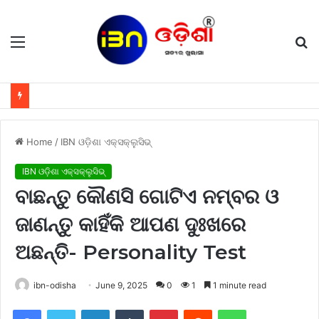
Menu
S
fo
Home
/
IBN ଓଡ଼ିଶା ଏକ୍ସକ୍ଲୁସିଭ୍
IBN ଓଡ଼ିଶା ଏକ୍ସକ୍ଲୁସିଭ୍
ବାଛନ୍ତୁ କୌଣସି ଗୋଟିଏ ନମ୍ବର ଓ
ଜାଣନ୍ତୁ କାହିଁକି ଆପଣ ଦୁଃଖରେ
ଅଛନ୍ତି- Personality Test
ibn-odisha
June 9, 2025
0
1
1 minute read
Facebook
Twitter
LinkedIn
Tumblr
Pinterest
Reddit
WhatsApp