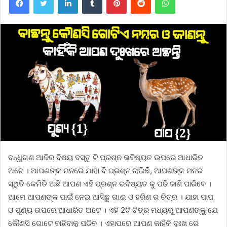
ବନ୍ଧୁଗଣ ଆଜିର ବିଷୟ ବସ୍ତୁ ଟି ପ୍ରଶ୍ନ ଭବିଷ୍ୟତ ଉପରେ ଆଧାରିତ
ଅଟେ । ଆପଣଙ୍କ ମନରେ ଯାହା ବି ପ୍ରଶ୍ନ ଚାଲିଛି, ଆପଣଙ୍କ ମନର
ସ୍ଥିତି କେମିତି ଅଛି ଆପଣ ଏହି ପ୍ରଶ୍ନ ଭବିଷ୍ୟତ କୁ ପଢି ଜାଣି ପାରିବେ ।
ଆମେ ଆପଣଙ୍କ ପାଇଁ ନେଇ ଆସିଛୁ ଗାଈ ଓ ହରିଣ ର ଚିତ୍ର । ଯାହା ପାପ
ଓ ପୂଣ୍ୟ ଉପରେ ଆଧାରିତ ଅଟେ । ଏହି 2ଟି ଚିତ୍ର ମଧ୍ୟରୁ ଆପଣଙ୍କୁ ଯେ
କୌଣସି ଗୋଟେ ବାଛିବାକୁ ପଡିବ । ଏହାପରେ ଆପଣ କାହିଁକି ଦୁଃଖ ରେ