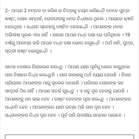
2- ଆପଣ 2 ନମ୍ବର ବା ହରିଣ ର ଚିତ୍ରକୁ ଚୟନ କରିଛନ୍ତି ତେବେ ପୁତ୍ର
କଷ୍ଟ, ଲୋକ ସମ୍ପର୍କ, ରୋଜଗାରକୁ ନେଇ ଚିନ୍ତାରେ ଥିଲେ । ଆୟରେ କ୍ଷତି
ହେଉଥିଲା । ସନ୍ତାନ ସ୍ନେହରୁ ବଞ୍ଚିତ ହେଉଛନ୍ତି । ଆପଣଙ୍କ ମନର
ଅଭିଳାଷ ପୂରଣ ଏଊ ନାହିଁ । କାରଣ ଆପଣ ମନ୍ଦ ଦଶା ରେ ପଡିଥିଲେ । 19
ବର୍ଷରୁ ଆରମ୍ଭ କରି ଆପଣ ମନ୍ଦ ଦଶା ଭୋଗ କରୁଛନ୍ତି । ଅର୍ଥ ହାନି, ପୁତ୍ର,
ସ୍ତ୍ରୀ କଷ୍ଟ ଭୋଗୁଛନ୍ତି ।
ଜାତକ ଦେଖାଇ ନିରାକରଣ କରନ୍ତୁ । ଆପଣ ଯାହା ପୂର୍ବରୁ ଭୋଗ କରୁଥିଲେ
ତାହା ବିଶାରେ ଚିନ୍ତା କରନ୍ତୁନି । ନାନା କାରଣରୁ ଅର୍ଥ ବ୍ୟୟ ହେଉଛି । ନିଜର
ପ୍ରିୟଜନ ଆପଣଙ୍କ ଠାରୁ ଦୂରେଇ ଗଲେଣି । ପରିବାର ଲୋକଙ୍କ ସହ
ସମ୍ପର୍କ ଠିକ ନାହିଁ । ଆପଣ ସତର୍କ ରୁହନ୍ତୁ । ଏ ସବୁ ଦୂର ହେବାକୁ ଯାଉଛି ।
ଆପଣଙ୍କୁ ଧନ ଲାଭ ହେବ । ଇଷ୍ଟ ଦେବଙ୍କ ପୂଜା କରନ୍ତୁ । ଆପଣଙ୍କର
ଉନ୍ନତି ହେବ । ଆପଣଙ୍କର ଯାହା ଇଚ୍ଛା ଅଛି ତାହା ଦୂର ହେବ ।
ସନ୍ତାନଙ୍କର ଚିନ୍ତା ଦୂର ହେବ । ପୂର୍ବ ପରି ରାଜକୀୟ ସମ୍ମାନ ପାଇବେ ।