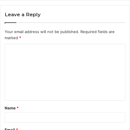
Leave a Reply
Your email address will not be published.
Required fields are
marked
*
C
o
m
m
e
n
t
Name
*
*
Email
*