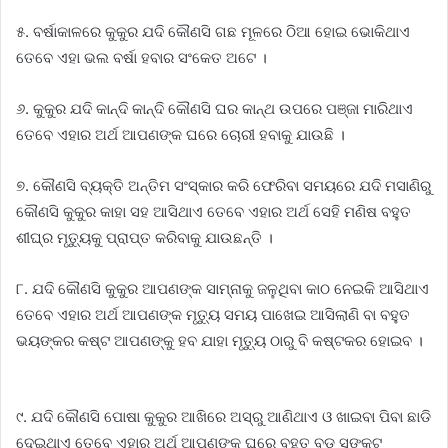
୫. ବର୍ଷାକାଳରେ କୁକୁର ଯଦି କୌଣସି ଗଛ ମୂଳରେ ଠିଆ ହୋଇ ଭୋକିଥାଏ
ତେବେ ଏହା ଭଲ ବର୍ଷା ହବାର ସଂକେତ ଅଟେ ।
୬. କୁକୁର ଯଦି କାନ୍ଦି କାନ୍ଦି କୌଣସି ଘର କାନ୍ଥ ଉପରେ ପଞ୍ଜା ମାରିଥାଏ
ତେବେ ଏହାର ଅର୍ଥ ଆପଣଙ୍କ ଘରେ ଚୋରୀ ହବାକୁ ଯାଉଛି ।
୭. କୌଣସି ବ୍ୟକ୍ତି ଅନ୍ତିମ ସଂସ୍କାର କରି ଫେରିବା ସମୟରେ ଯଦି ମସାଣିରୁ
କୌଣସି କୁକୁର କାହା ସହ ଆସିଥାଏ ତେବେ ଏହାର ଅର୍ଥ ସେହି ମଣିଷ ବହୁତ
ଶୀଘ୍ର ମୃତ୍ୟୁକୁ ପ୍ରାପ୍ତ କରିବାକୁ ଯାଉଛନ୍ତି ।
୮. ଯଦି କୌଣସି କୁକୁର ଆପଣଙ୍କ ସାମ୍ନାକୁ ଜଳୁଥିବା କାଠ ନେଇକି ଆସିଥାଏ
ତେବେ ଏହାର ଅର୍ଥ ଆପଣଙ୍କ ମୃତ୍ୟୁ ସମୟ ପାଖେଇ ଆସିଲାଣି ବା ବହୁତ
ଭୟଙ୍କର କଷ୍ଟ ଆପଣଙ୍କୁ ହବ ଯାହା ମୃତ୍ୟୁ ଠାରୁ ବି କଷ୍ଟକର ହୋଇବ ।
୯. ଯଦି କୌଣସି ପୋଷା କୁକୁର ଆଖିରେ ଅସ୍ରୁ ଆଣିଥାଏ ଓ ଖାଇବା ପିବା ଛାଡି
ଦେଇଥାଏ ତେବେ ଏହାର ଅର୍ଥ ଆପଣଙ୍କ ଘରେ ବହୁତ ବଡ ସଙ୍କଟ