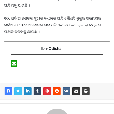
ଆସିବାକୁ ଯାଉଛି ।
୧୦. ଯଦି ଆପଣଙ୍କ ଦୁଆର ବନ୍ଧରେ ଆସି କୌଣସି କୁକୁର ବାରମ୍ବାର
ଭକିଥାଏ ତେବେ ଆପଣଙ୍କ ଘର ପରିବାର ଉପରେ ରୋଗ ବା କଷ୍ଟ ର
ପାହାଡ ପଡିବାକୁ ଯାଉଛି ।
Ibn-Odisha