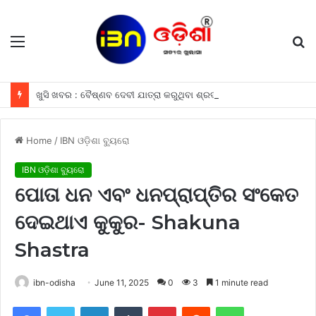
Menu
S
fo
ଖୁସି ଖବର : ବୈଷ୍ଣବ ଦେବୀ ଯାତ୍ରା କରୁଥିବା ଶ୍ରଦ୍ଧାଳୁମାନଙ୍କୁ ଫ୍ରୀରେ ମିଳିବ ଏହି ସବୁ ଖାସ ସୁବିଧା ଗୁଡିକ
Home
/
IBN ଓଡ଼ିଶା ବ୍ୟୁରୋ
IBN ଓଡ଼ିଶା ବ୍ୟୁରୋ
ପୋତା ଧନ ଏବଂ ଧନପ୍ରାପ୍ତିର ସଂକେତ
ଦେଇଥାଏ କୁକୁର- Shakuna
Shastra
ibn-odisha
June 11, 2025
0
3
1 minute read
Facebook
Twitter
LinkedIn
Tumblr
Pinterest
Reddit
WhatsApp