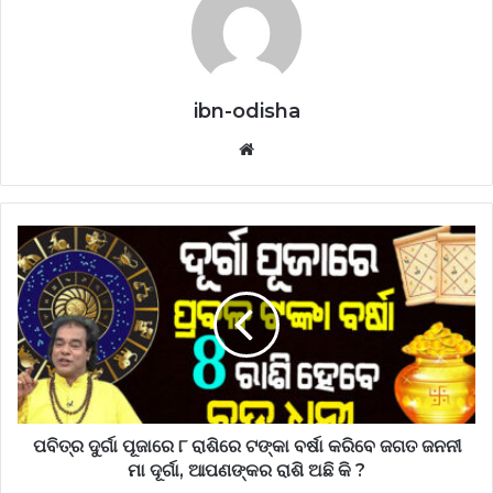
ibn-odisha
Website
ପବିତ୍ର ଦୁର୍ଗା ପୂଜାରେ ୮ ରାଶିରେ ଟଙ୍କା ବର୍ଷା କରିବେ ଜଗତ ଜନନୀ
ମା ଦୂର୍ଗା, ଆପଣଙ୍କର ରାଶି ଅଛି କି ?