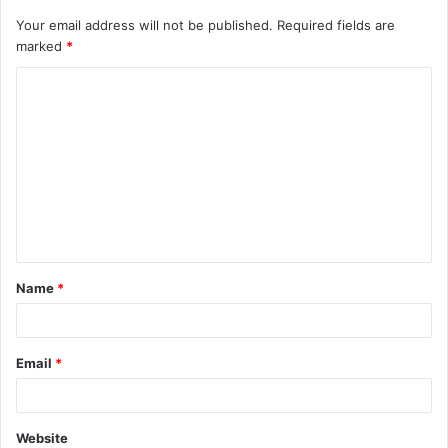
Your email address will not be published.
Required fields are
marked
*
C
o
m
m
e
n
t
Name
*
*
Email
*
Website