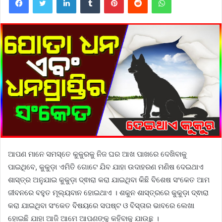
ଆପଣ ମାନେ ସମସ୍ତେ କୁକୁରକୁ ନିଜ ଘର ଆଖ ପାଖରେ ଦେଖିବାକୁ
ପାଇଥିବେ, କୁକୁଡ଼ା ଏମିତି ଗୋଟେ ଯିବ ଯାହା ଉଦାହରଣ ମଣିଷ ଦେଇଥାଏ
ଶାସ୍ତ୍ର ଅନୁଯାଇ କୁକୁଡ଼ା ଦ୍ଵାରା କରା ଯାଇଥିବା କିଛି ବିଶେଷ ସଂକେତ ଆମ
ଜୀବନରେ ବହୁତ ମୂଲ୍ୟବାନ ହୋଇଥାଏ । ଶକୁନ ଶାସ୍ତ୍ରରେ କୁକୁଡ଼ା ଦ୍ଵାରା
କରା ଯାଇଥିବା ସଂକେତ ବିଷୟରେ ସପଷ୍ଟ ଓ ବିସ୍ତାର ଭାବରେ ଲେଖା
ହୋଇଛି ଯାହା ଆଜି ଆମେ ଆପଣଙ୍କୁ କହିବାକୁ ଯାଉଛୁ ।