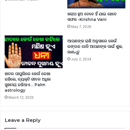
ଖରାପ ହୁଅ ତେବେ ହିଁ ଯାଇ ହେବେ
ସଫଳ -Krishna Vani
May 7, 2026
ଆପଣଙ୍କ ରାଶି ଅନୁସାରେ କେଉଁ
ରଙ୍ଗର ଗାଡି ଆପଣଙ୍କ ପାଇଁ ଶୁଭ,
ଜାଣନ୍ତୁ
July 2, 2024
ହାତର ପାପୁଲିରେ କେଉଁ ରେଖା
ରହିଲେ, ବ୍ୟକ୍ତି ଜୀବନ ଅଧିକ
ସୁଖମୟ ରହିଥାଏ… Palm
astrology
March 12, 2025
Leave a Reply