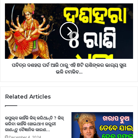
ପବିତ୍ର ଦଶହରା ପର୍ବ ଆଜି ଠାରୁ ଏହି 8ଟି ରାଶିଙ୍କର ଭାଗ୍ୟ ସୁନା
ଭଳି ଚମକିବ…
Related Articles
କପୁଲ୍ସ କାହିଁକି କିସ୍ କରିଥାନ୍ତି ? କିସ୍
କରିବା କାହିଁକି ହୋଇଥାଏ ଜରୁରୀ
ଜାଣନ୍ତୁ ବୈଜ୍ଞାନିକ କାରଣ…
December 4, 2024