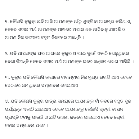
୧. କୌଣସି କୁକୁଡ଼ା ଯଦି ଆସି ଆପଣଙ୍କ ଆଁଠୁ ଶୁଙ୍ଗିବା ଆରମ୍ଭ କରିଥାଏ,
ତେବେ ଏହାର ଅର୍ଥ ଆପଣଙ୍କ ପାଖରେ ଅପାର ଧନ ଆସିବାକୁ ଯାଉଛି ଓ
ଆପଣ ନିଜ ସଫଳତା ବହୁତ ନିକଟରେ ଅଛନ୍ତି ।
୨. ଯଦି ଆପଣଙ୍କ ଘର ଆଗରେ କୁକୁର ଓ ଗାଈ ଦୁହେଁ ଏକାଠି ଖେଳୁଥିବାର
ଦେଖା ଦିଅନ୍ତି ତେବେ ଏହାର ଅର୍ଥ ଆପଣଙ୍କ ଘରେ ସନ୍ତାନ ଯୋଗ ଆସିଛି ।
୩. କୁକୁର ଯଦି କୌଣସି ଜାଗାରେ ବାରମ୍ବାର ନିଜ ମୁଣ୍ଡ ରଗଡି ଥାଏ ତେବେ
ସେଠାରେ ଧନ ଥିବାର ସମ୍ଭାବନା ହୋଇଥାଏ ।
୪. ଯଦି କୌଣସି କୁକୁର ଯାତ୍ରା ସମୟରେ ଆପଣଙ୍କ ବାଁ କଡରେ ବହୁତ ଦୂର
ପର୍ଯ୍ୟନ୍ତ ଏକାଠି ଯାଇଥାଏ ତେବେ ଆପଣଙ୍କୁ କୌଣସି ସ୍ତ୍ରୀ ବା ଧନ
ପ୍ରାପ୍ତି ହବାକୁ ଯାଉଛି ଓ ଯଦି ଡାହାଣ କଡରେ ଯାଇଥାଏ ତେବେ ଚୋରୀ
ହବାର ସମ୍ଭାବନା ଅଟେ ।