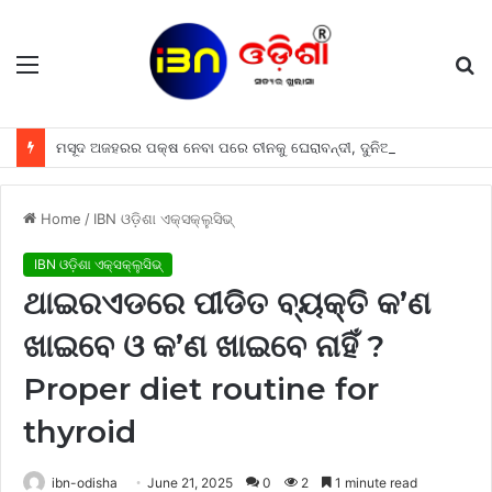
Menu
S
fo
ମସୂଦ ଅଜହରର ପକ୍ଷ ନେବା ପରେ ଚୀନକୁ ଘେରାବନ୍ଦୀ, ଦୁନିଆର ୩ ବଡ ଦେଶ ଚୀନ ବିପକ୍ଷରେ ନେବେ ଏହି ପଦକ୍ଷେପ
Home
/
IBN ଓଡ଼ିଶା ଏକ୍ସକ୍ଲୁସିଭ୍
IBN ଓଡ଼ିଶା ଏକ୍ସକ୍ଲୁସିଭ୍
ଥାଇରଏଡରେ ପୀଡିତ ବ୍ୟକ୍ତି କ’ଣ
ଖାଇବେ ଓ କ’ଣ ଖାଇବେ ନାହିଁ ?
Proper diet routine for
thyroid
ibn-odisha
June 21, 2025
0
2
1 minute read