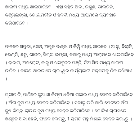
ଖାଇବା ମଧ୍ୟ ଖାଇପାରିବେ । ଏହା ସହିତ ଅଦା, ରଶୁଣ, ଡାଲଚିନି,
କଞ୍ଚାଲଙ୍କା, ଗୋଲମରୀଚ ଓ ହଳଦୀ ମଧ୍ୟ ଆରାମରେ ବ୍ୟବହାର
କରିପାରିବେ ।
ଫଳରେ ସପୁରୀ, ସେଓ, ଅମୃତ ଭଣ୍ଡା ଓ କିୱି ମଧ୍ୟ ଖାଇବେ । ଆଳୁ, ବିଲାତି,
ଭେଣ୍ଡି, ଛତୁ, ଗାଜର, ସିମ୍ଳା ଲଙ୍କା, କଖାରୁ ମଧ୍ୟ ଆରାମରେ ଖାଇପାରିବେ
। ବାଦାମ, ଅଖରୋଟ, କାଜୁ ଓ ଖରବୁଜର ମଞ୍ଜି, ଚିଆସିଡ ମଧ୍ୟ ଖାଇବା
ଉଚିତ । କାରଣ ଥାଇରଏଡ ଗ୍ରନ୍ଥିର କାର୍ଯ୍ୟକାରୀ ଦକ୍ଷତାକୁ ଠିକ ରଖିଥାଏ
।
ଗ୍ରୀନ ଟି, ପାଣିରେ ଜୁଆଣୀ କିମ୍ବା ଧନିଆ ପକାଇ ମଧ୍ୟ ସେବନ କରିପାରିବେ
। ଅଁଳା ଜୁଷ ମଧ୍ୟ ସେବନ କରିପାରିବେ । ସକାଳୁ ଉଠି ଖାଲି ପେଟରେ ଅଁଳା
ଜୁଷ କିମ୍ବା ଲାଉର ଜୁଷ ମଧ୍ୟ ସେବନ କରିପାରିବେ । ଗୋଟିଏ ଗ୍ଳାସରେ
ଖଣ୍ଡେ ଅଦା ଛେଚି, ଫାଳେ ଲେମ୍ବୁ, 1 ଚାମଚ ମହୁ ମିଶାଇ ସେବନ କରନ୍ତୁ ।