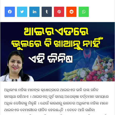
Facebook
Twitter
LinkedIn
Tumblr
Pinterest
Reddit
WhatsApp
ଅଧିକାଂଶ ମହିଳା ମାନଙ୍କ କ୍ଷେତ୍ରରେ ଥାଇରଏଡ ଭଳି ଗଳା ଜନିତ
ସମସ୍ଯା ରହିଥାଏ । ଥାଇରଏଡ୍ ପୂର୍ବ ସମୟ ଅପେକ୍ଷା ବର୍ତ୍ତମାନ ସମୟରେ
ଅଧିକ ଦେଖିବାକୁ ମିଳୁଛି । ଯେଉଁ କାରଣରୁ ଭାରତର ଅଧିକାଂଶ ମହିଳା ମାନେ
ଥାଇରଏଡ ବେମାରୀରେ ପୀଡିତ ହେଉଛନ୍ତି । ତେବେ ଆଜି ଜାଣିବା