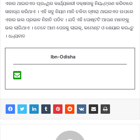
ଏହାର ଥାଇରଏଡ ଗ୍ରନ୍ଥିର କାର୍ଯ୍ୟକାରୀ ଦକ୍ଷତାକୁ ନିୟନ୍ତ୍ରଣ କରିବାରେ
ସାହାଜ୍ଯ କରିଥାଏ । ଏହି ସବୁ ନିୟମ ମାନି ଚଳିବା ଦ୍ଵାରା ଥାଇରଏଡ ଉପରେ
ଏହାର ଭଲ ପ୍ରଭାବ ନିହାତି ପଡିବ । ଯଦି ଏହି ପୋଷ୍ଟଟି ଆପଣ ମାନଙ୍କୁ
ଭଲ ଲାଗିଥାଏ । ତେବେ ଆମ ପେଜକୁ ଲାଇକ୍, କମେଣ୍ଟ ଓ ଶେୟାର କରନ୍ତୁ
। ଧନ୍ୟବାଦ
Ibn-Odisha