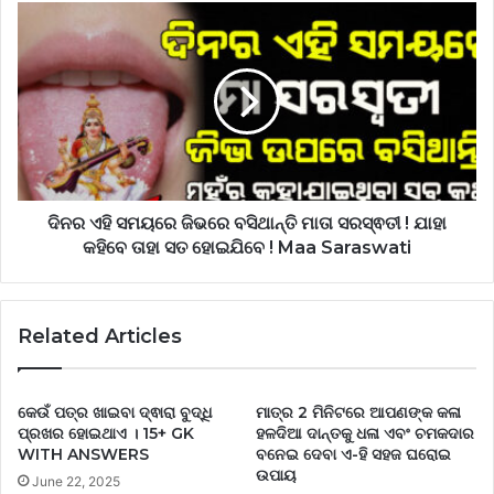
ଦିନର ଏହି ସମୟରେ ଜିଭରେ ବସିଥାନ୍ତି ମାତା ସରସ୍ଵତୀ ! ଯାହା
କହିବେ ତାହା ସତ ହୋଇଯିବେ ! Maa Saraswati
Related Articles
କେଉଁ ପତ୍ର ଖାଇବା ଦ୍ଵାରା ବୁଦ୍ଧି
ମାତ୍ର 2 ମିନିଟରେ ଆପଣଙ୍କ କଳା
ପ୍ରଖର ହୋଇଥାଏ । 15+ GK
ହଳଦିଆ ଦାନ୍ତକୁ ଧଳା ଏବଂ ଚମକଦାର
WITH ANSWERS
ବନେଇ ଦେବା ଏ-ହି ସହଜ ଘରୋଇ
ଉପାୟ
June 22, 2025