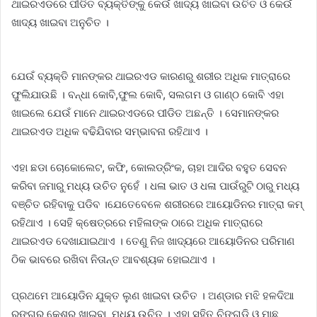
ଥାଇରଏଡରେ ପୀଡିତ ବ୍ୟକ୍ତିଙ୍କୁ କେଉଁ ଖାଦ୍ୟ ଖାଇବା ଉଚିତ ଓ କେଉଁ
ଖାଦ୍ୟ ଖାଇବା ଅନୁଚିତ ।
ଯେଉଁ ବ୍ୟକ୍ତି ମାନଙ୍କର ଥାଇରଏଡ କାରଣରୁ ଶରୀର ଅଧିକ ମାତ୍ରାରେ
ଫୁଲିଯାଉଛି । ବନ୍ଧା କୋବି,ଫୁଲ କୋବି, ସଲଗମ ଓ ଗାଣ୍ଠ କୋବି ଏହା
ଖାଇଲେ ଯେଉଁ ମାନେ ଥାଇରଏଡରେ ପୀଡିତ ଅଛନ୍ତି । ସେମାନଙ୍କର
ଥାଇରଏଡ ଅଧିକ ବଢିଯିବାର ସମ୍ଭାବନା ରହିଥାଏ ।
ଏହା ଛଡା ଚୋକୋଲେଟ, କଫି, କୋଲଡ୍ରିଂକ, ଚାହା ଆଦିର ବହୁତ ସେବନ
କରିବା ଜମାରୁ ମଧ୍ୟ ଉଚିତ ନୁହେଁ । ଧଳା ଭାତ ଓ ଧଳା ପାଉଁରୁଟି ଠାରୁ ମଧ୍ୟ
ବଞ୍ଚିତ ରହିବାକୁ ପଡିବ ।ଯେତେବେଳେ ଶରୀରରେ ଆୟୋଡିନର ମାତ୍ରା କମ୍
ରହିଥାଏ । ସେହି କ୍ଷେତ୍ରରେ ମହିଳାଙ୍କ ଠାରେ ଅଧିକ ମାତ୍ରାରେ
ଥାଇରଏଡ ଦେଖାଯାଇଥାଏ । ତେଣୁ ନିଜ ଖାଦ୍ୟରେ ଆୟୋଡିନର ପରିମାଣ
ଠିକ ଭାବରେ ରଖିବା ନିତାନ୍ତ ଆବଶ୍ୟକ ହୋଇଥାଏ ।
ପ୍ରଥମେ ଆୟୋଡିନ ଯୁକ୍ତ ଲୁଣ ଖାଇବା ଉଚିତ । ଅଣ୍ଡାର ମଝି ହଳଦିଆ
ରଙ୍ଗର କେଶର ଖାଇବା ମଧ୍ୟ ଉଚିତ । ଏହା ସହିତ ଚିଙ୍ଗୁଡି ଓ ମାଛ