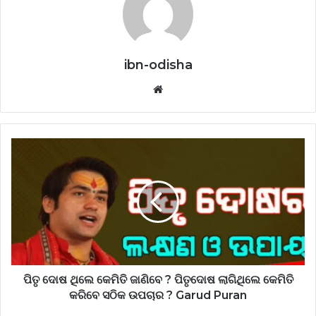
ibn-odisha
Website
ପିତୃ ଦୋଷ ଥିଲେ କେମିତି ଜାଣିବେ ? ପିତୃଦୋଷ ଲାଗିଥିଲେ କେମିତି
କରିବେ ସଠିକ ଉପଚାର ? Garud Puran