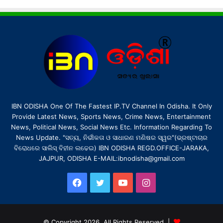
IBN ODISHA One Of The Fastest IP.TV Channel In Odisha. It Only
Provide Latest News, Sports News, Crime News, Entertainment
News, Political News, Social News Etc. Information Regarding To
News Update. "ସତ୍ୟ, ନିର୍ଭୀକତା ଓ ସାଧାରଣ ମଣିଷର ସ୍ୱର"(ଭ୍ରଷ୍ଟାଚାର
ବିରୋଧରେ ସାଲିସ୍ ବିହୀନ ଲଢେଇ) IBN ODISHA REGD.OFFICE-JARAKA,
JAJPUR, ODISHA E-MAIL:ibnodisha@gmail.com
Facebook
Twitter
YouTube
Instagram
© Copyright 2026, All Rights Reserved |