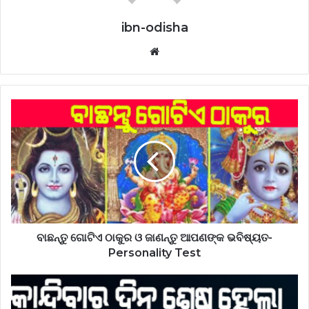
ibn-odisha
Website
ବାଛନ୍ତୁ ଗୋଟିଏ ଠାକୁର ଓ ଜାଣନ୍ତୁ ଆପଣଙ୍କ ଭବିଷ୍ୟତ-
Personality Test