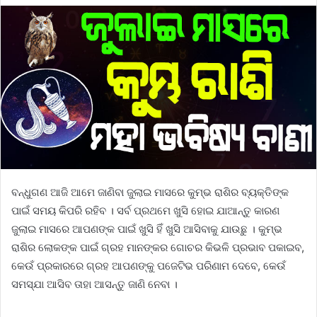
ବନ୍ଧୁଗଣ ଆଜି ଆମେ ଜାଣିବା ଜୁଲାଇ ମାସରେ କୁମ୍ଭ ରାଶିର ବ୍ୟକ୍ତିଙ୍କ
ପାଇଁ ସମୟ କିପରି ରହିବ । ସର୍ବ ପ୍ରଥମେ ଖୁସି ହୋଇ ଯାଆନ୍ତୁ କାରଣ
ଜୁଲାଇ ମାସରେ ଆପଣଙ୍କ ପାଇଁ ଖୁସି ହିଁ ଖୁସି ଆସିବାକୁ ଯାଉଛୁ । କୁମ୍ଭ
ରାଶିର ଲୋକଙ୍କ ପାଇଁ ଗ୍ରହ ମାନଙ୍କର ଗୋଚର କିଭଳି ପ୍ରଭାବ ପକାଇବ,
କେଉଁ ପ୍ରକାରରେ ଗ୍ରହ ଆପଣଙ୍କୁ ପଜେଟିଭ ପରିଣାମ ଦେବେ, କେଉଁ
ସମସ୍ଯା ଆସିବ ତାହା ଆସନ୍ତୁ ଜାଣି ନେବା ।