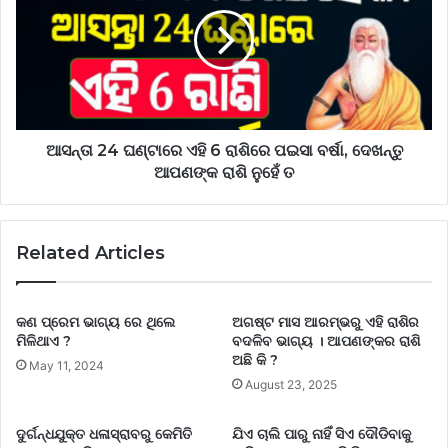
ଆସନ୍ତା 24 ଘଣ୍ଟାରେ ଏହି 6 ରାଶିରେ ପଇସା ବର୍ଷା, ଦେଖନ୍ତୁ
ଆପଣଙ୍କ ରାଶି ନୁହେଁ ତ
Related Articles
କଣ ପ୍ରେମ ଭାଗ୍ୟ ରେ ଥିଲେ
ଅଗଷ୍ଟ ମାସ ଆରମ୍ଭରୁ ଏହି ରାଶିର
ମିଳିଥାଏ ?
ବଦଳିବ ଭାଗ୍ୟ । ଆପଣଙ୍କର ରାଶି
ଅଛି କି ?
May 11, 2024
August 23, 2025
ଦୁର୍ଗନ୍ଧଯୁକ୍ତ ଧଳାସ୍ରାବରୁ କେମିତି
ଯିଏ ଚାଲି ପାରୁ ନାହିଁ ସିଏ ଦୌଡିବାକୁ