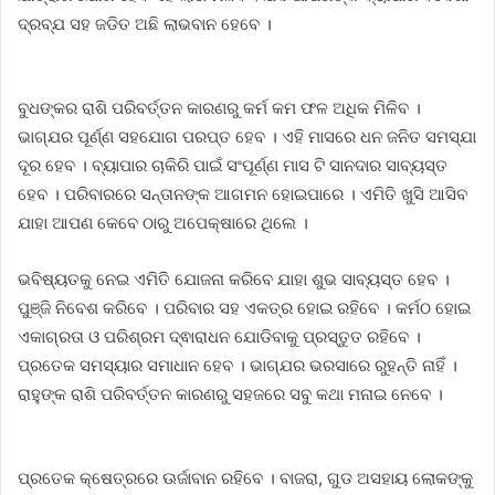
ଦ୍ରବ୍ଯ ସହ ଜଡିତ ଅଛି ଲାଭବାନ ହେବେ ।
ବୁଧଙ୍କର ରାଶି ପରିବର୍ତ୍ତନ କାରଣରୁ କର୍ମ କମ ଫଳ ଅଧିକ ମିଳିବ ।
ଭାଗ୍ଯର ପୂର୍ଣ୍ଣ ସହଯୋଗ ପରପ୍ତ ହେବ । ଏହି ମାସରେ ଧନ ଜନିତ ସମସ୍ଯା
ଦୂର ହେବ । ବ୍ୟାପାର ଚାକିରି ପାଇଁ ସଂପୂର୍ଣ୍ଣ ମାସ ଟି ସାନଦାର ସାବ୍ୟସ୍ତ
ହେବ । ପରିବାରରେ ସନ୍ତାନଙ୍କ ଆଗମନ ହୋଇପାରେ । ଏମିତି ଖୁସି ଆସିବ
ଯାହା ଆପଣ କେବେ ଠାରୁ ଅପେକ୍ଷାରେ ଥିଲେ ।
ଭବିଷ୍ୟତକୁ ନେଇ ଏମିତି ଯୋଜନା କରିବେ ଯାହା ଶୁଭ ସାବ୍ୟସ୍ତ ହେବ ।
ପୁଞ୍ଜି ନିବେଶ କରିବେ । ପରିବାର ସହ ଏକତ୍ର ହୋଇ ରହିବେ । କର୍ମଠ ହୋଇ
ଏକାଗ୍ରତା ଓ ପରିଶ୍ରମ ଦ୍ଵାରାଧନ ଯୋଡିବାକୁ ପ୍ରସ୍ତୁତ ରହିବେ ।
ପ୍ରତେକ ସମସ୍ୟାର ସମାଧାନ ହେବ । ଭାଗ୍ଯର ଭରସାରେ ରୁହନ୍ତି ନାହିଁ ।
ରାହୁଙ୍କ ରାଶି ପରିବର୍ତ୍ତନ କାରଣରୁ ସହଜରେ ସବୁ କଥା ମନାଇ ନେବେ ।
ପ୍ରତେକ କ୍ଷେତ୍ରରେ ଊର୍ଜାବାନ ରହିବେ । ବାଜରା, ଗୁଡ ଅସହାୟ ଲୋକଙ୍କୁ