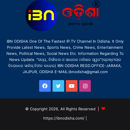
IBN ODISHA One Of The Fastest IP.TV Channel In Odisha. It Only
Provide Latest News, Sports News, Crime News, Entertainment
News, Political News, Social News Etc. Information Regarding To
News Update. "ସତ୍ୟ, ନିର୍ଭୀକତା ଓ ସାଧାରଣ ମଣିଷର ସ୍ୱର"(ଭ୍ରଷ୍ଟାଚାର
ବିରୋଧରେ ସାଲିସ୍ ବିହୀନ ଲଢେଇ) IBN ODISHA REGD.OFFICE-JARAKA,
JAJPUR, ODISHA E-MAIL:ibnodisha@gmail.com
Facebook
Twitter
YouTube
Instagram
© Copyright 2026, All Rights Reserved |
https://ibnodisha.com/
|