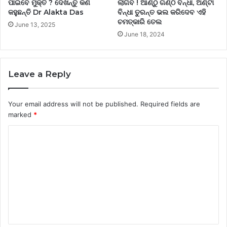
ପାଇବେ ମୁକ୍ତି ? ଦେଖନ୍ତୁ କଣ
ଲାଗିବ ! ଆଣ୍ଠୁ ଗଣ୍ଠି ବିନ୍ଧା, ଅଣ୍ଟା
କହୁଛନ୍ତି Dr Alakta Das
ବିନ୍ଧା ତୁରନ୍ତ ଭଲ କରିଦେବ ଏହି
ଚମତ୍କାରି ତେଲ
June 13, 2025
June 18, 2024
Leave a Reply
Your email address will not be published.
Required fields are
marked
*
C
o
m
m
e
n
t