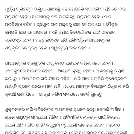
ସୂର୍ଯ୍ୟ ଗ୍ରହଙ୍କ ଠାରୁ ଆପଣଙ୍କୁ ଏହି ସମୟରେ ସରକାରି କାର୍ଯ୍ୟରେ ଲାଭ
ପ୍ରାପ୍ତ ହେବ । ଆପଣଙ୍କୁ ବଡ ଉପଲବ୍ଧି ପ୍ରାପ୍ତ ହେବ । ମାନ
ପ୍ରତିଷ୍ଠା ବଢିବ । ଶ୍ଵଶୁର ଘର ପକ୍ଷରୁ ଲାଭ ହୋଇପାରେ । ପୈତୃକ
ସମ୍ପତି ଲାଭ ହୋଇପାରେ । ଏହି ସମୟ ବିଦ୍ୟାର୍ଥୀଙ୍କ ପାଇଁ ସାନଦାର
ସାବ୍ୟସ୍ତ ହେବ । ମଙ୍ଗଳଙ୍କର ରାଶି ପରିବର୍ତ୍ତନ ଆପଣଙ୍କର
ପରାକ୍ରମରେ ବୃଦ୍ଧି ହେବ । ସ୍ୱାସ୍ଥ୍ୟ ଭଲ ରହିବ ।
ଆପଣଙ୍କର ଶତ୍ରୁ ଙ୍କ ଠାରୁ ବିଜୟ ପ୍ରାପ୍ତ କରିବା ସହଜ ହେବ ।
ଖେଳକୁଦରେ ଆଗରେ ରହିବେ । ଆୟରେ ବୃଦ୍ଧି ହେବ । ଆଳସ୍ୟକୁ ତ୍ୟାଗ
କରନ୍ତୁ । ଆପଣଙ୍କ ଗତି ତୀବ୍ର ରହିବ । ଯଦି ଆପଣ ଚାକିରି କ୍ଷେତ୍ରରେ
ଅଛନ୍ତି ପ୍ରମୋଶନର ଯୋଗ ଅଛି । ଅନ୍ୟ ମାନଙ୍କ ବିଷୟରେ ଚିନ୍ତା ନ କରି
ସ୍ଵାର୍ଥୀ ଜଣା ଯିବେ । ଯାତ୍ରା କରିବା ସମୟରେ ସତର୍କ ରୁହନ୍ତୁ ।
ଶୁକ୍ରଙ୍କର ରାଶି ପରିବର୍ତ୍ତନ ଆପଣଙ୍କ ସୁଖରେ ବୃଦ୍ଧି ନେଇକି ଆସିବ ।
ଜୀବନ ସାଥିଙ୍କ ସହଯୋଗ ମିଳିବ । ଅବିବାହିତ ଲୋକଙ୍କ ପାଇଁ ବିବାହର
ଯୋଗ ଅଛି । ହୀରା ଚାନ୍ଦି କରୁଥିବା ବ୍ୟାପାରୀ ଲାଭବାନ ହେବେ । ବିଦେଶ
ଯାତ୍ରାର ଯୋଗ ହେବ ସହ ଲାଭ ମିଳିବ । ଯଦି ଆପଣଙ୍କ ବ୍ୟାପାର ବିଦେଶୀ