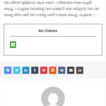
ଦାନ କରିଲେ ସୂର୍ଯ୍ୟଦେବ ଶାନ୍ତ ହେବେ । ମହିଳାମାନେ କେଶ ବାନ୍ଧିକି
ରଖନ୍ତୁ । ବନ୍ଧୁଗଣ ଆପଣଙ୍କୁ ଆମ ପୋଷ୍ଟଟି ଭଲ ଆଗିଥିଲେ ଆମ ସହ
ଆଗକୁ ରହିବା ପାଇଁ ଆମ ପେଜକୁ ଗୋଟିଏ ଲାଇକ କରନ୍ତୁ, ଧନ୍ୟବାଦ ।
Ibn-Odisha