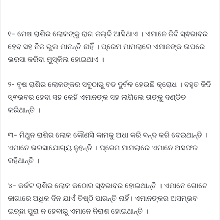
୧- ମେଷ ରାଶିର ଲୋକଙ୍କୁ ରାଗ ଜଲ୍ଦି ଆସିଥାଏ । ଏମାନେ ଜିଦି ସ୍ଵଭାବର
ହେବ ସହ ନିଜ ଭୁଲ ମାନନ୍ତି ନାହିଁ । ପ୍ରେମ ମାମଲାରେ ଏମାନଙ୍କ ଉପରେ
ଭରସା କରିବା ମୁସ୍କିଲ ହୋଇଥାଏ ।
୨- ବୃଷ ରାଶିର ଲୋକଙ୍କର ସବୁଠାରୁ ବଡ ଦୁର୍ବଳ ହେଉଛି କ୍ରୋଧ । ବହୁତ ଜିଦି
ସ୍ଵଭବର ହେବା ସହ କେହି ଏମାନଙ୍କ ସହ ଲାଗିଲେ ତାଙ୍କୁ ଦଣ୍ଡିତ
କରିଥାନ୍ତି ।
୩- ମିଥୁନ ରାଶିର ଲୋକ କୌଣସି କାମକୁ ଅଧା କରି ବନ୍ଦ କରି ଦେଇଥାନ୍ତି ।
ଏମାନେ ଭରସାଯୋଗ୍ୟ ନୁହନ୍ତି । ପ୍ରେମ ମାମଲାରେ ଏମାନେ ଅସଫଳ
ରହିଥାନ୍ତି ।
୪- କର୍କଟ ରାଶିର ଲୋକ କଠୋର ସ୍ଵଭାବର ହୋଇଥାନ୍ତି । ଏମାନେ ଗୋଟେ
ଜାଗାରେ ଅଧିକ ଦିନ ଯାଏଁ ତିଷ୍ଠି ପାରନ୍ତି ନାହିଁ। ଏମାନଙ୍କର ଅସମ୍ଭବ
ଇଚ୍ଛା ପୁରା ନ ହେବାରୁ ଏମାନେ ନିରାଶ ହୋଇଥାନ୍ତି ।