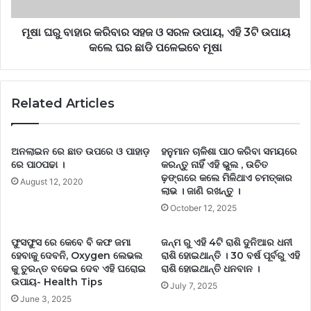
ମୂଷା ଘରୁ ବାହାର କରିବାର ସହଜ ଓ ସରଳ ଉପାୟ, ଏହି 3ଟି ଉପାୟ
କଲେ ଘର ଛାଡି ପଳେଇବେ ମୂଷା
Related Articles
ଅନଲାଇନ ରେ ଛାତ ଉପରେ ଓ ପାହାଡ଼
ହନୁମାନ ଚାଳିଶା ପାଠ କରିବା ସମୟରେ
ରେ ପାଠପଢା ।
କରନ୍ତୁ ନାହିଁ ଏହି ଭୁଲ , ଉଚିତ
ଢ଼ଙ୍ଗରେ କଲେ ମିଳିଥାଏ ଚମତ୍କାର
August 12, 2020
ଲାଭ । ଜାଣି ରଖନ୍ତୁ ।
October 12, 2025
ଫୁସଫୁସ ରେ କେବେ ବି କଫ ଜମା
ଜନ୍ମ ରୁ ଏହି 4ଟି ରାଶି ଦୁନିଆର ଧନୀ
ହେବାକୁ ଦେବନି, Oxygen ଲେଭଲ
ରାଶି ହୋଇଥାନ୍ତି । 30 ବର୍ଷ ପୂର୍ବରୁ ଏହି
କୁ ତୁରନ୍ତ ବଢେଇ ଦେବ ଏହି ଘରୋଇ
ରାଶି ହୋଇଥାନ୍ତି ଧନବାନ ।
ଉପାୟ- Health Tips
July 7, 2025
June 3, 2025