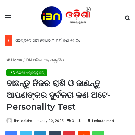
Menu
S
fo
ସ୍ଵପ୍ନରେ ସାପ ଦେଖିବାର ଅର୍ଥ କଣ ହୋଇଥାଏ, ଜାଣନ୍ତୁ
Home
/
IBN ଓଡ଼ିଶା ଏକ୍ସକ୍ଲୁସିଭ୍
IBN ଓଡ଼ିଶା ଏକ୍ସକ୍ଲୁସିଭ୍
ବାଛନ୍ତୁ ନିଜର ରାଶି ଓ ଜାଣନ୍ତୁ
ଆପଣଙ୍କର ଦୁର୍ବଳତା କଣ ଅଟେ-
Personality Test
ibn-odisha
July 20, 2025
0
1
1 minute read
Facebook
Twitter
LinkedIn
Tumblr
Pinterest
Reddit
WhatsApp