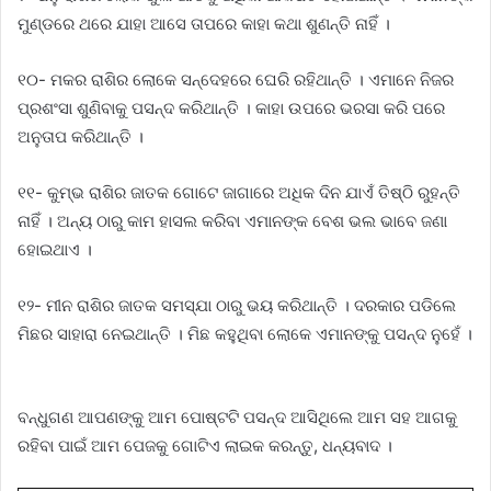
ମୁଣ୍ଡରେ ଥରେ ଯାହା ଆସେ ତାପରେ କାହା କଥା ଶୁଣନ୍ତି ନାହିଁ ।
୧୦- ମକର ରାଶିର ଲୋକେ ସନ୍ଦେହରେ ଘେରି ରହିଥାନ୍ତି । ଏମାନେ ନିଜର
ପ୍ରଶଂସା ଶୁଣିବାକୁ ପସନ୍ଦ କରିଥାନ୍ତି । କାହା ଉପରେ ଭରସା କରି ପରେ
ଅନୁତାପ କରିଥାନ୍ତି ।
୧୧- କୁମ୍ଭ ରାଶିର ଜାତକ ଗୋଟେ ଜାଗାରେ ଅଧିକ ଦିନ ଯାଏଁ ତିଷ୍ଠି ରୁହନ୍ତି
ନାହିଁ । ଅନ୍ୟ ଠାରୁ କାମ ହାସଲ କରିବା ଏମାନଙ୍କ ବେଶ ଭଲ ଭାବେ ଜଣା
ହୋଇଥାଏ ।
୧୨- ମୀନ ରାଶିର ଜାତକ ସମସ୍ଯା ଠାରୁ ଭୟ କରିଥାନ୍ତି । ଦରକାର ପଡିଲେ
ମିଛର ସାହାରା ନେଇଥାନ୍ତି । ମିଛ କହୁଥିବା ଲୋକେ ଏମାନଙ୍କୁ ପସନ୍ଦ ନୁହେଁ ।
ବନ୍ଧୁଗଣ ଆପଣଙ୍କୁ ଆମ ପୋଷ୍ଟଟି ପସନ୍ଦ ଆସିଥିଲେ ଆମ ସହ ଆଗକୁ
ରହିବା ପାଇଁ ଆମ ପେଜକୁ ଗୋଟିଏ ଲାଇକ କରନ୍ତୁ, ଧନ୍ୟବାଦ ।