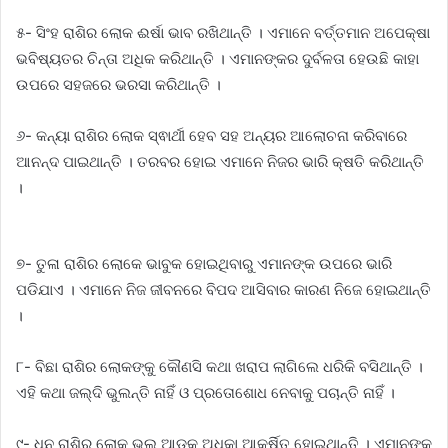
୫- ସିଂହ ରାଶିର ଲୋକ ଈର୍ଷା ଭାବ ରଖିଥାନ୍ତି । ଏମାନେ ବର୍ତ୍ତମାନ ଅପେକ୍ଷା
ଭବିଷ୍ୟତର ଚିନ୍ତା ଅଧିକ କରିଥାନ୍ତି । ଏମାନଙ୍କର ଦୁର୍ବଳତା ହେଉଛି କାହା
ଉପରେ ସହଜରେ ଭରସା କରିଥାନ୍ତି ।
୬- କନ୍ୟା ରାଶିର ଲୋକ ସ୍ଵାର୍ଥୀ ହେବ ସହ ଅନ୍ୟର ଆଲୋଚନା କରିବାରେ
ଆନନ୍ଦ ପାଇଥାନ୍ତି । ତରବର ହୋଇ ଏମାନେ ନିଜର ଭାରି କ୍ଷତି କରିଥାନ୍ତି
।
୭- ତୁଳା ରାଶିର ଲୋକେ ଭାବୁକ ହୋଇଥିବାରୁ ଏମାନଙ୍କ ଉପରେ ଭାରି
ପଡିଯାଏ । ଏମାନେ ନିଜ ଜୀବନରେ ବିପଦ ଆସିବାର କାରଣ ନିଜେ ହୋଇଥାନ୍ତି
।
୮- ବିଛା ରାଶିର ଲୋକଙ୍କୁ କୌଣସି କଥା ଖରାପ ଲାଗିଲେ ଧରିକି ବସିଥାନ୍ତି ।
ଏହି କଥା ଜଲ୍ଦି ଭୁଲନ୍ତି ନାହିଁ ଓ ପ୍ରତୋଶୋଧ ନେବାକୁ ପଚାନ୍ତି ନାହିଁ ।
୯- ଧନୁ ରାଶିର ଲୋକ ଭୁଲ ଆଡକୁ ଅଧିକା ଆକର୍ଷିତ ହୋଇଥାନ୍ତି । ଏମାନଙ୍କ