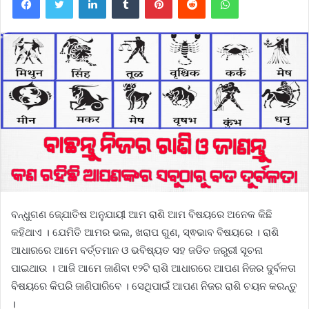
ବନ୍ଧୁଗଣ ଜ୍ଯୋତିଷ ଅନୁଯାୟୀ ଆମ ରାଶି ଆମ ବିଷୟରେ ଅନେକ କିଛି
କହିଥାଏ । ଯେମିତି ଆମର ଭଲ, ଖରାପ ଗୁଣ, ସ୍ଵଭାବ ବିଷୟରେ । ରାଶି
ଆଧାରରେ ଆମେ ବର୍ତ୍ତମାନ ଓ ଭବିଷ୍ୟତ ସହ ଜଡିତ ଜରୁରୀ ସୂଚନା
ପାଇଥାଉ । ଆଜି ଆମେ ଜାଣିବା ୧୨ଟି ରାଶି ଆଧାରରେ ଆପଣ ନିଜର ଦୁର୍ବଳତା
ବିଷୟରେ କିପରି ଜାଣିପାରିବେ । ସେଥିପାଇଁ ଆପଣ ନିଜର ରାଶି ଚୟନ କରନ୍ତୁ
।