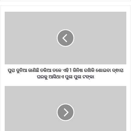
ପୁରା ଦୁନିଆ ଜାଣିଛି ତକିଆ ତଳେ ଏହି 1 ଜିନିଷ ରଖିକି ଶୋଇବା ଦ୍ଵାରା
ଘରକୁ ଆସିଥାଏ ପୁଳା ପୁଳା ଟଙ୍କା