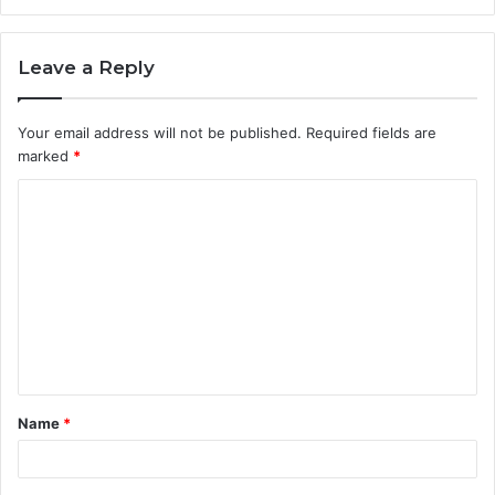
Leave a Reply
Your email address will not be published.
Required fields are
marked
*
C
o
m
m
e
n
t
Name
*
*