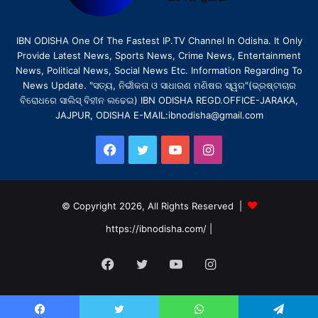
IBN ODISHA One Of The Fastest IP.TV Channel In Odisha. It Only
Provide Latest News, Sports News, Crime News, Entertainment
News, Political News, Social News Etc. Information Regarding To
News Update. "ସତ୍ୟ, ନିର୍ଭୀକତା ଓ ସାଧାରଣ ମଣିଷର ସ୍ୱର"(ଭ୍ରଷ୍ଟାଚାର
ବିରୋଧରେ ସାଲିସ୍ ବିହୀନ ଲଢେଇ) IBN ODISHA REGD.OFFICE-JARAKA,
JAJPUR, ODISHA E-MAIL:ibnodisha@gmail.com
Facebook
Twitter
YouTube
Instagram
© Copyright 2026, All Rights Reserved |
https://ibnodisha.com/
|
Facebook
Twitter
YouTube
Instagram