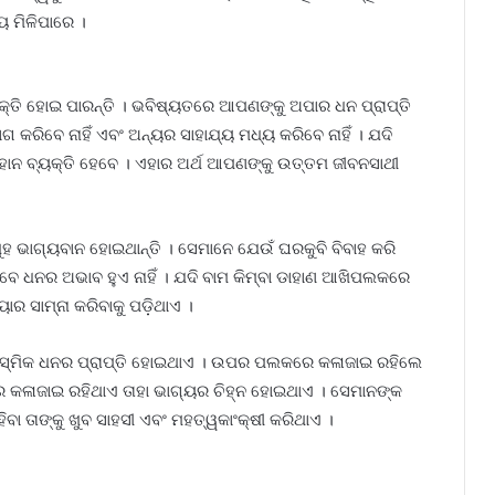
ୟ ମିଳିପାରେ ।
୍ତି ହୋଇ ପାରନ୍ତି । ଭବିଷ୍ୟତରେ ଆପଣଙ୍କୁ ଅପାର ଧନ ପ୍ରାପ୍ତି
କରିବେ ନାହିଁ ଏବଂ ଅନ୍ୟର ସାହାଯ୍ୟ ମଧ୍ୟ କରିବେ ନାହିଁ । ଯଦି
ନ ବ୍ୟକ୍ତି ହେବେ । ଏହାର ଅର୍ଥ ଆପଣଙ୍କୁ ଉତ୍ତମ ଜୀବନସାଥୀ
 ଭାଗ୍ୟବାନ ହୋଇଥାନ୍ତି । ସେମାନେ ଯେଉଁ ଘରକୁବି ବିବାହ କରି
ବେ ଧନର ଅଭାବ ହୁଏ ନାହିଁ । ଯଦି ବାମ କିମ୍ବା ଡାହାଣ ଆଖିପଲକରେ
ାର ସାମ୍ନା କରିବାକୁ ପଡ଼ିଥାଏ ।
ଆକସ୍ମିକ ଧନର ପ୍ରାପ୍ତି ହୋଇଥାଏ । ଉପର ପଲକରେ କଳାଜାଇ ରହିଲେ
ରେ କଳାଜାଇ ରହିଥାଏ ତାହା ଭାଗ୍ୟର ଚିହ୍ନ ହୋଇଥାଏ । ସେମାନଙ୍କ
ବା ତାଙ୍କୁ ଖୁବ ସାହସୀ ଏବଂ ମହତ୍ୱକାଂକ୍ଷୀ କରିଥାଏ ।