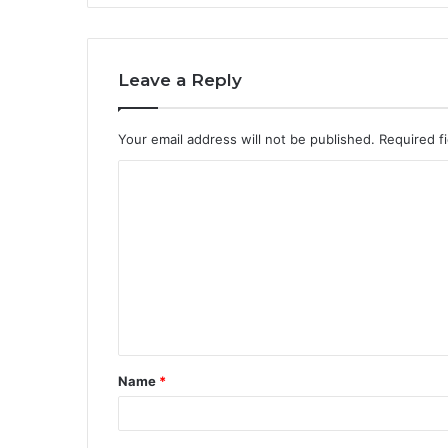
Leave a Reply
Your email address will not be published.
Required f
C
o
m
m
e
n
t
Name
*
*