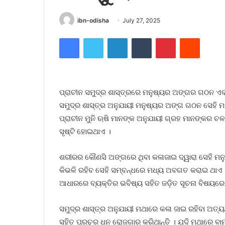
ibn-odisha
July 27, 2025
Facebook
Twitter
LinkedIn
Tumblr
Pinterest
Reddit
ପ୍ରାଚୀନ ସମୁଦ୍ର ଶାସ୍ତ୍ରରେ ମନୁଷ୍ୟର ଅଙ୍ଗର ଗଠନ ଏବଂ
ସମୁଦ୍ର ଶାସ୍ତ୍ର ଅନୁଯାୟୀ ମନୁଷ୍ୟର ଅଙ୍ଗ ଗଠନ ସେହି ମ
ପ୍ରାଚୀନ ମୁନି ଋଷି ମାନଙ୍କ ଅନୁଯାୟୀ ଗ୍ରହ ମାନଙ୍କର ଚଳନ
ସୃଷ୍ଟି ହୋଇଥାଏ ।
ଶରୀରର କୌଣସି ଅଙ୍ଗରେ ଥିବା କଳାଜାଇ ଦ୍ୱାରା ସେହି ମନ
କିଭଳି ରହିବ ସେହି ସମ୍ବନ୍ଧରେ ମଧ୍ୟ ଅବଗତ କରାଇ ଥା
ଆଧାରରେ ବ୍ୟକ୍ତିର ଭବିଷ୍ୟ ସହିତ ଜଡ଼ିତ ସୂଚନା ବିଷୟରେ
ସମୁଦ୍ର ଶାସ୍ତ୍ର ଅନୁଯାୟୀ ମଥାରେ କଳା ଜାଇ ରହିବା ଅତ୍
ସହିତ ପ୍ରଚୁର ଧନ ରୋଜଗାର କରିଥାନ୍ତି । ଯଦି ମଥାରେ ବାମ 