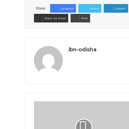
Share
Facebook
Twitter
LinkedIn
Share via Email
Print
ibn-odisha
Website