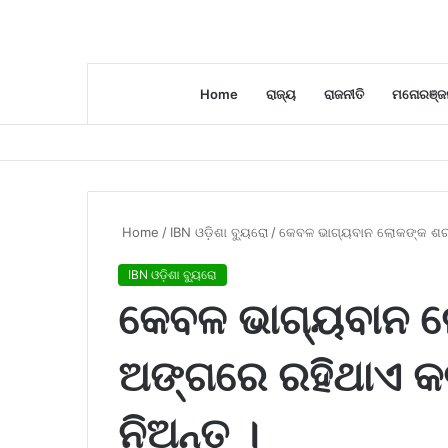
Home
ରାଜ୍ୟ
ରାଜନୀତି
ମନୋରଞ୍ଜ
Home
/
IBN ଓଡ଼ିଶା ବ୍ୟୁରୋ
/
କେବଳ ଭାଗ୍ୟବାନ ଲୋକଙ୍କ ଶରୀର
IBN ଓଡ଼ିଶା ବ୍ୟୁରୋ
କେବଳ ଭାଗ୍ୟବାନ 
ଅଙ୍ଗରେ ରହିଥାଏ କଳ
ନିଅନ୍ତୁ ।