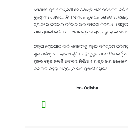
ସେମାନେ ଖୁବ ପରିଶ୍ରମୀ ହୋଇଥାନ୍ତି ଏବଂ ପରିଶ୍ରମ କରି
ବୁଦ୍ଧିମାନ ହୋଇଥାନ୍ତି । ଏମାନେ ଖୁବ ଧନ ରୋଜଗାର କରନ୍
ସ୍ଥାନରେ କଳାଜାଇ ରହିବାର ଭଲ ଫାଇଦା ମିଳିଥାଏ । ସମୁଦ୍ର
ଭାଗ୍ୟଶାଳୀ କରିଥାଏ । ଏମାନଙ୍କ ଭାଗ୍ୟ ସବୁବେଳେ ଏମା
ଟଙ୍କା ରୋଜଗାର ପାଇଁ ଏମାନଙ୍କୁ ଅଧିକ ପରିଶ୍ରମ କରିବାକୁ 
ଖୁବ ପରିଶ୍ରମୀ ହୋଇଥାନ୍ତି । ଏହି ପୁରୁଷ ମାନେ ନିଜ କର୍ତ
ଥିଲେ ବହୁତ ଜଲଦି ସଫଳତା ମିଳିଥାଏ ମାତ୍ର ବାମ କାନ୍ଧରେ
କଳାଜାଇ ରହିବା ଅତ୍ୟନ୍ତ ଭାଗ୍ୟଶାଳୀ ହୋଇଥାଏ ।
Ibn-Odisha