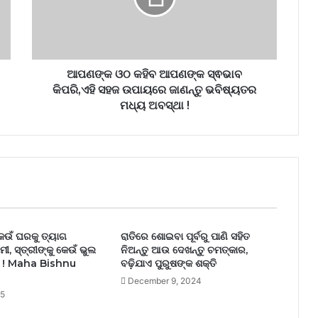
ଆପଣଙ୍କ ଓଠ କହିବ ଆପଣଙ୍କ ସ୍ଵଭାବ
କିପରି,ଏହି ସହଜ ଉପାୟରେ ଜାଣନ୍ତୁ ଭବିଷ୍ୟତର
ମଧ୍ୟ ଅବସ୍ଥା !
କେଉଁ ଘରକୁ ତ୍ୟାଗ
ରାତିରେ ଶୋଇବା ପୂର୍ବରୁ ପାଣି ସହିତ
ାମୀ, ସ୍ତ୍ରୀଙ୍କୁ କେଉଁ ଭୁଲ
ନିଅନ୍ତୁ ଆଉ ଦେଖନ୍ତୁ ଚମତ୍କାର,
ତ ! Maha Bishnu
ବଢ଼ିଯାଏ ପୁରୁଷଙ୍କ ଶକ୍ତି
December 9, 2024
25