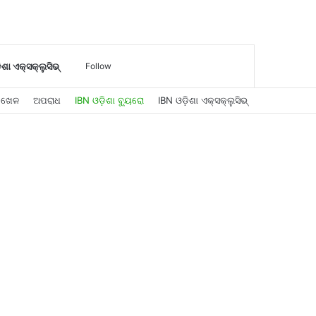
Log
Sidebar
Search
ିଶା ଏକ୍ସକ୍ଲୁସିଭ୍
Follow
ଖେଳ
ଅପରାଧ
IBN ଓଡ଼ିଶା ବ୍ୟୁରୋ
IBN ଓଡ଼ିଶା ଏକ୍ସକ୍ଲୁସିଭ୍
In
for