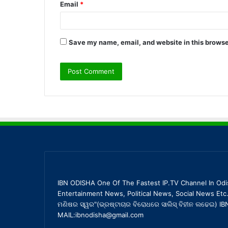
Email
*
Save my name, email, and website in this browse
IBN ODISHA One Of The Fastest IP.TV Channel In Odi
Entertainment News, Political News, Social News Etc.
ମଣିଷର ସ୍ୱର"(ଭ୍ରଷ୍ଟାଚାର ବିରୋଧରେ ସାଲିସ୍ ବିହୀନ ଲଢେଇ)
MAIL:ibnodisha@gmail.com