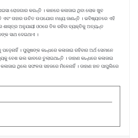
 ପଇସା ରୋଜଗାର କରନ୍ତି । କାନରେ କଳାଜାଇ ଥିବା ଲୋକ ଖୁବ
ତି ଏବଂ ତାହାର ଉଚିତ ଉପଯୋଗ ମଧ୍ୟ ଜାଣନ୍ତି । ଭବିଷ୍ୟତରେ ଏହି
 ଶାସ୍ତ୍ର ଅନୁଯାୟୀ ଓଠରେ ତିଳ ରହିବା ବ୍ୟକ୍ତିକୁ ଅତ୍ୟନ୍ତ
ନଙ୍କ ସାଥ ଦେଇଥାଏ ।
ପଡ଼େନାହିଁ । ପୁରୁଷଙ୍କ କାନ୍ଧରେ କଳାଜାଇ ରହିବାର ଅର୍ଥ ସେମାନେ
୍ତବ୍ୟକୁ ବେଶ ଭଲ ଭାବରେ ତୁଲାଇଥାନ୍ତି । ଡାହାଣ କାନ୍ଧରେ କଳାଜାଇ
 କଳାଜାଇ ଥିଲେ ସଫଳତା ସହଜରେ ମିଳେନାହିଁ । ଡାହାଣ ହାତ ପାପୁଲିରେ