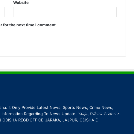
Website
r for the next time I comment.
sha. It Only Provide Latest News, Sports News, Crime News,
 Information Regarding To News Update. "ସତ୍ୟ, ନିର୍ଭୀକତା ଓ ସାଧାରଣ
 IBN ODISHA REGD.OFFICE-JARAKA, JAJPUR, ODISHA E-