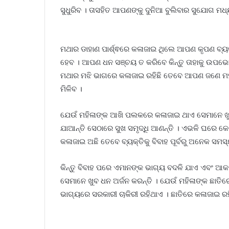
ସୁଧୁରିବ । ତାସହିତ ଆପଣଙ୍କୁ ଦୁନିଆ ବୁଲିବାର ସୁଯୋଗ ମଧ୍
ମଥାର ଡାହାଣ ପାର୍ଶ୍ଵରେ କଳାଜାଇ ଥିଲେ ଆପଣ କୃପଣ ବ୍ୟକ
ହେବ । ଆପଣ ଧନ ସଞ୍ଚୟ ତ କରିବେ କିନ୍ତୁ ତାହାକୁ ଉପଭୋଗ 
ମଥାର ମଝି ଭାଗରେ କଳାଜାଇ ରହିଛି ତେବେ ଆପଣ ଜଣେ ମହା
ମିଳିବ ।
ଯେଉଁ ମହିଳାଙ୍କ ଆଖି ପଲକରେ କଳାଜାଇ ଥାଏ ସେମାନେ ଖୁହ
ଯାଆନ୍ତି ସେଠାରେ ସୁଖ ସମୃଦ୍ଧି ଆଣନ୍ତି । ଏଭଳି ଘରେ କେ
କଳାଜାଇ ଅଛି ତେବେ ବ୍ୟକ୍ତିକୁ ବିବାହ ପୂର୍ବରୁ ଅନେକ ସମସ୍ୟ
କିନ୍ତୁ ବିବାହ ପରେ ଏମାନଙ୍କ ଭାଗ୍ୟ ବଦଳି ଯାଏ ଏବଂ 
ସେମାନେ ଖୁବ ଧନ ଅର୍ଜନ କରନ୍ତି । ଯେଉଁ ମହିଳାଙ୍କ ଛାତି
ଭାଗ୍ୟରେ ସରକାରୀ ଚାକିରୀ ରହିଥାଏ । ଛାତିରେ କଳାଜାଇ ରହି