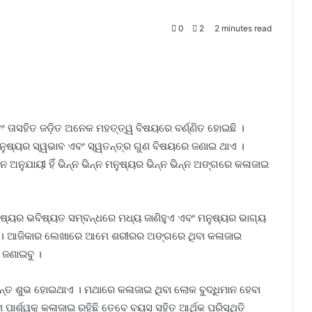
0
2
2 minutes read
 ତାସହିତ ଜଡ଼ିତ ଅନେକ ମହତ୍ତ୍ୱ ବିଷୟରେ ବର୍ଣ୍ଣିତ ହୋଇଛି ।
ନୁଷ୍ୟର ସ୍ୱଭାବ ଏବଂ ସ୍ୱତନ୍ତ୍ର ଗୁଣ ବିଷୟରେ ଜଣାଇ ଥାଏ ।
 ଅନୁଯାୟୀ ହିଁ ଭିନ୍ନ ଭିନ୍ନ ମନୁଷ୍ୟର ଭିନ୍ନ ଭିନ୍ନ ଅଙ୍ଗରେ କଳାଜାଇ
ୁଷ୍ୟର ଭବିଷ୍ୟତ ସମ୍ବନ୍ଧରେ ମଧ୍ୟ ଜାଣିହୁଏ ଏବଂ ମନୁଷ୍ୟର ଭାଗ୍ୟ
ଏ । ଆଜିକାର ଲେଖାରେ ଆମେ ଶରୀରର ଅଙ୍ଗରେ ଥିବା କଳାଜାଇ
 ଜଣାଇବୁ ।
ୟନ୍ତ ଶୁଭ ହୋଇଥାଏ । ମଥାରେ କଳାଜାଇ ଥିବା ଲୋକ ବୁଦ୍ଧିମାନ ହେବା
ପାର୍ଶ୍ୱକୁ କଳାଜାଇ ରହିଛି ତେବେ ବୟସ ସହିତ ଆର୍ଥିକ ପରିସ୍ଥିତି