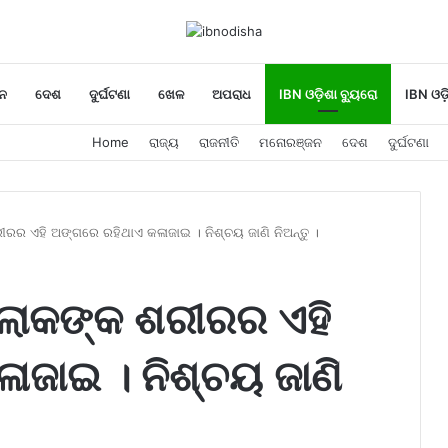
ନ
ଦେଶ
ଦୁର୍ଘଟଣା
ଖେଳ
ଅପରାଧ
IBN ଓଡ଼ିଶା ବ୍ୟୁରୋ
IBN ଓଡ଼
Home
ରାଜ୍ୟ
ରାଜନୀତି
ମନୋରଞ୍ଜନ
ଦେଶ
ଦୁର୍ଘଟଣା
ର ଏହି ଅଙ୍ଗରେ ରହିଥାଏ କଳାଜାଇ । ନିଶ୍ଚୟ ଜାଣି ନିଅନ୍ତୁ ।
ଲୋକଙ୍କ ଶରୀରର ଏହି
ାଜାଇ । ନିଶ୍ଚୟ ଜାଣି