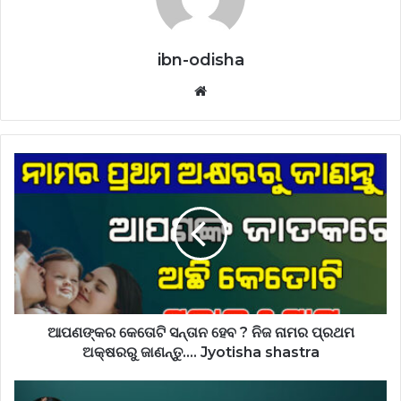
ibn-odisha
Website
ଆପଣଙ୍କର କେତୋଟି ସନ୍ତାନ ହେବ ? ନିଜ ନାମର ପ୍ରଥମ
ଅକ୍ଷରରୁ ଜାଣନ୍ତୁ…. Jyotisha shastra