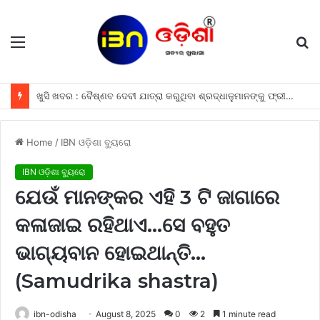
Menu
S
fo
ଖୁସି ଖବର : ବୈଷ୍ଣବ ଦେବୀ ଯାତ୍ରା କରୁଥିବା ଶ୍ରଦ୍ଧାଳୁମାନଙ୍କୁ ଫ୍ରୀରେ ମିଳିବ ଏହି ସବୁ ଖାସ ସୁବିଧା ଗୁଡିକ
Home
/
IBN ଓଡ଼ିଶା ବ୍ୟୁରୋ
IBN ଓଡ଼ିଶା ବ୍ୟୁରୋ
ଯେଉଁ ମାନଙ୍କର ଏହି 3 ଟି ଜାଗାରେ
କଳାଜାଇ ରହିଥାଏ…ସେ ବହୁତ
ଭାଗ୍ୟବାନ ହୋଇଥାନ୍ତି…
(Samudrika shastra)
ibn-odisha
August 8, 2025
0
2
1 minute read