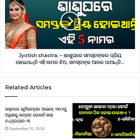
Jyotish shastra; – ଶାଶୁଘରେ ସମସ୍ତଙ୍କର ପ୍ରିୟ
ହୋଇଥାନ୍ତି ଏହି ନାମର ଝିଅ, ସମସ୍ତଙ୍କ ଆଦର ପାଆନ୍ତି…
Related Articles
ଜହ୍ନରେ ଭୂମିକମ୍ପର ଆଭାସ; ୨୫୦ରୁ
ଅଧିକରୁ କମ୍ପନ ରେକର୍ଡ କଲା
ଚନ୍ଦ୍ରଯାନ-୩
September 10, 2024