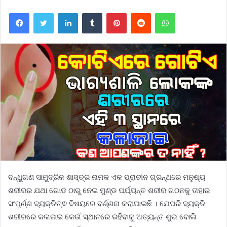
Facebook
Twitter
LinkedIn
Tumblr
Pinterest
Reddit
WhatsApp
ବନ୍ଧୁଗଣ ସାମୁଦ୍ରିକ ଶାସ୍ତ୍ର ନାମକ ଏକ ପ୍ରାଚୀନ ଗ୍ରନ୍ଥରେ ମନୁଷ୍ୟ
ଶରୀରର ଯଥା ଗୋଡ ଠାରୁ ନେଇ ମୁଣ୍ଡ ପର୍ଯ୍ୟନ୍ତ ଶରୀର ଗଠନକୁ ତାହାର
ସଂପୂର୍ଣ୍ଣ ବ୍ୟକ୍ତିତ୍ଵ ବିଷୟରେ ବର୍ଣ୍ଣନା କରାଯାଇଛି । ଯେପରି ବ୍ୟକ୍ତି
ଶରୀରରେ କଳାଜାଇ କେଉଁ ସ୍ଥାନରେ ରହିବାକୁ ଅତ୍ୟନ୍ତ ଶୁଭ ବୋଲି