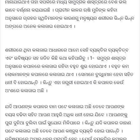
ମାନାଯାଇଥାଏ ତାହା ସପର୍କରେ ମଧ୍ୟ ସାମୁଦ୍ରିକ ଶାସ୍ତ୍ରରେ ବେଶ ଭଲ
ଭାବେ ବର୍ଣ୍ଣନା କରାଯାଇଛି । ପ୍ରାଚୀନ କାଳର ଋଷି ମୁନିଙ୍କ କହିବା
ଅନୁସାରେ ଗ୍ରହର ସ୍ଥିତିମାନଙ୍କ କାରଣରୁ ମନୁଷ୍ୟର ଶରୀରର ଭିନ୍ନ ଭିନ୍ନ
ଅଙ୍ଗରେ ଅନେକ କଳାଜାଇ ହୋଇଥାଏ ।
ଶରୀରରେ ଥିବା କଳାଜାଇ ଆଧାରରେ ଆମେ ସେହି ବ୍ୟକ୍ତିର ବ୍ୟକ୍ତିତ୍ବ
ଏବଂ ଭବିଷ୍ୟତ ସହ ଜଡିତ କିଛି କଥା କହିପାରିବୁ । 1- ସମୁଦ୍ର ଶାସ୍ତ୍ର
ଅନୁସାରେ କପାଳରେ କଳାଜାଇ ରହିବା ବହୁତ ଶୁଭ ହୋଇଥାଏ । ବହୁତ କମ
ଲୋକମାନଙ୍କ କପାଳରେ କଳାଜାଇ ଥାଏ । ସେମାନେ ବୁଦ୍ଧିମାନ ହେବା ସହିତ
ଧନୀ ବି ହୋଇଥାନ୍ତି । କିନ୍ତୁ ଏହା ଜରୁରୀ ହୋଇଥାଏ କି କପାଳର କେଉଁ
ଅଂଶରେ କଳାଜାଇ ଅଛି ।
ଯଦି ଆପଣଙ୍କ କପାଳର ବାମ ପଟେ କଳାଜାଇ ଅଛି ତେବେ ଆପଣଙ୍କ
ବୟସ ବଢିବା ସହିତ ଆପଣ ଆହୁରି ଅଧିକ ଧନୀ ହୋଇ ଯିବେ । ଆପଣଙ୍କୁ
ପୁରା ଦୁନିଆ ବୁଲିବା ପାଇଁ ସୁଯୋଗ ମିଳିପାରେ । କିନ୍ତୁ ଯଦି କପାଳର ଡାହାଣ
ପଟେ କଳାଜାଇ ଅଛି ତେବେ ଆପଣ କଞ୍ଜୁସ ବ୍ୟକ୍ତି ହୋଇ ପାରନ୍ତି ।
ଭବିଷ୍ୟତରେ ଅପାର ଧନର ପ୍ରାପ୍ତି ହେବ । ଯେଉଁ ବ୍ୟକ୍ତିର କପାଳର