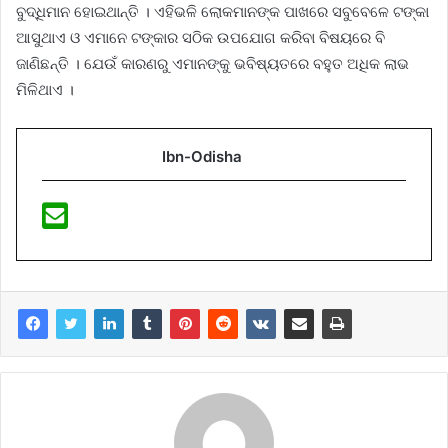
ବୁଦ୍ଧିମାନ ହୋଇଥାନ୍ତି । ଏହିଭଳି ଲୋକମାନଙ୍କ ପାଖରେ ସବୁବେଳେ ଟଙ୍କା
ଆସୁଥାଏ ଓ ଏମାନେ ଟଙ୍କାର ସଠିକ ଉପଯୋଗ କରିବା ବିଷୟରେ ବି
ଜାଣିଛନ୍ତି । ଯେଉଁ କାରଣରୁ ଏମାନଙ୍କୁ ଭବିଷ୍ୟତରେ ବହୁତ ଅଧିକ ଲାଭ
ମିଳିଥାଏ ।
Ibn-Odisha