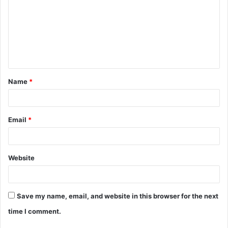
m
m
e
n
t
Name
*
*
Email
*
Website
Save my name, email, and website in this browser for the next
time I comment.