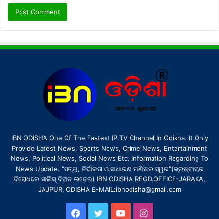
IBN ODISHA One Of The Fastest IP.TV Channel In Odisha. It Only
Provide Latest News, Sports News, Crime News, Entertainment
News, Political News, Social News Etc. Information Regarding To
News Update. "ସତ୍ୟ, ନିର୍ଭୀକତା ଓ ସାଧାରଣ ମଣିଷର ସ୍ୱର"(ଭ୍ରଷ୍ଟାଚାର
ବିରୋଧରେ ସାଲିସ୍ ବିହୀନ ଲଢେଇ) IBN ODISHA REGD.OFFICE-JARAKA,
JAJPUR, ODISHA E-MAIL:ibnodisha@gmail.com
Facebook
Twitter
YouTube
Instagram