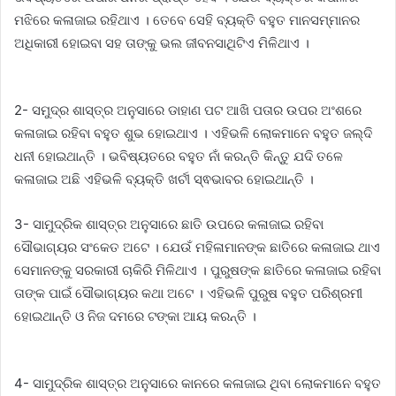
ମଝିରେ କଳାଜାଇ ରହିଥାଏ । ତେବେ ସେହି ବ୍ୟକ୍ତି ବହୁତ ମାନସମ୍ମାନର
ଅଧିକାରୀ ହୋଇବା ସହ ତାଙ୍କୁ ଭଲ ଜୀବନସାଥିଟିଏ ମିଳିଥାଏ ।
2- ସମୁଦ୍ର ଶାସ୍ତ୍ର ଅନୁସାରେ ଡାହାଣ ପଟ ଆଖି ପତାର ଉପର ଅଂଶରେ
କଳାଜାଇ ରହିବା ବହୁତ ଶୁଭ ହୋଇଥାଏ । ଏହିଭଳି ଲୋକମାନେ ବହୁତ ଜଲ୍ଦି
ଧନୀ ହୋଇଥାନ୍ତି । ଭବିଷ୍ୟତରେ ବହୁତ ନାଁ କରନ୍ତି କିନ୍ତୁ ଯଦି ତଳେ
କଳାଜାଇ ଅଛି ଏହିଭଳି ବ୍ୟକ୍ତି ଖର୍ଚୀ ସ୍ଵଭାବର ହୋଇଥାନ୍ତି ।
3- ସାମୁଦ୍ରିକ ଶାସ୍ତ୍ର ଅନୁସାରେ ଛାତି ଉପରେ କଳାଜାଇ ରହିବା
ସୌଭାଗ୍ୟର ସଂକେତ ଅଟେ । ଯେଉଁ ମହିଳାମାନଙ୍କ ଛାତିରେ କଳାଜାଇ ଥାଏ
ସେମାନଙ୍କୁ ସରକାରୀ ଚାକିରି ମିଳିଥାଏ । ପୁରୁଷଙ୍କ ଛାତିରେ କଳାଜାଇ ରହିବା
ତାଙ୍କ ପାଇଁ ସୌଭାଗ୍ୟର କଥା ଅଟେ । ଏହିଭଳି ପୁରୁଷ ବହୁତ ପରିଶ୍ରମୀ
ହୋଇଥାନ୍ତି ଓ ନିଜ ଦମରେ ଟଙ୍କା ଆୟ କରନ୍ତି ।
4- ସାମୁଦ୍ରିକ ଶାସ୍ତ୍ର ଅନୁସାରେ କାନରେ କଳାଜାଇ ଥିବା ଲୋକମାନେ ବହୁତ