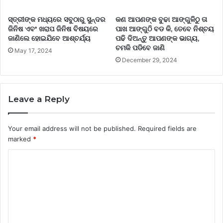
ସ୍ତ୍ରୀଙ୍କ ମଧ୍ୟରେ ସବୁଠାରୁ ସୁନ୍ଦର
କଣ ଆପଣଙ୍କ ବୁଢା ଆଙ୍ଗୁଳିଠୁ ତା
ଜିନିଷ ଏବଂ ଖରାପ ଜିନିଷ ବିଷୟରେ
ପାଖ ଆଙ୍ଗୁଠି ବଡ କି, ତେବେ ନିଶ୍ଚୟ
ଜାଣିଲେ ହୋଇଯିବେ ଆଶ୍ଚର୍ଯ୍ୟ
ପଢି ଦିଅନ୍ତୁ ଆପଣଙ୍କ ଭାଗ୍ୟ,
ଚମକି ପଡିବେ ଜାଣି
May 17, 2024
December 29, 2024
Leave a Reply
Your email address will not be published.
Required fields are
marked
*
C
o
m
m
e