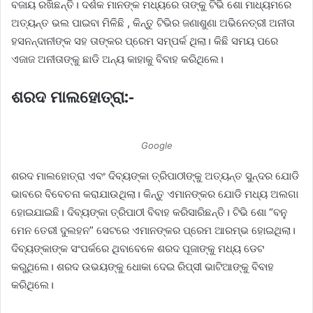
ବଜାୟ ରଖିଛନ୍ତି। ଦର୍ଶକ ମାନଙ୍କ ମଧ୍ୟରେ ତାଙ୍କୁ ଟିଭି ଶୋ ମାଧ୍ୟମରେ
ଅତ୍ୟନ୍ତ ଭଲ ପାଇବା ମିଳିଛି , କିନ୍ତୁ ଟିଭିର ଜଣାଶୁଣା ଅଭିନେତ୍ରୀ ଅନୀତା
ହସନନ୍ଦାନୀଙ୍କ ସହ ତାଙ୍କର ପ୍ରେମ ସମ୍ପର୍କ ଥିଲା। କିଛି ସମୟ ପରେ
ଏଜାଜ ଅନୀତାଙ୍କୁ ଛାଡି ଅନ୍ୟ କାହାକୁ ବିବାହ କରିଥିଲେ।
ଶରଦ ମାଲହୋତ୍ରା:-
Google
ଶରଦ ମାଲହୋତ୍ରା ଏବଂ ଦିବ୍ୟଙ୍କା ତ୍ରିପାଠୀଙ୍କୁ ଅତ୍ୟନ୍ତ ସୁନ୍ଦର ଯୋଡି
ଭାବରେ ବିବେଚନା କରାଯାଉଥିଲା। କିନ୍ତୁ ଏମାନଙ୍କର ଯୋଡି ମଧ୍ୟ ଅଲଗା
ହୋଇଯାଇଛି। ଦିବ୍ୟଙ୍କା ତ୍ରିପାଠୀ ବିବାହ କରିସାରିଛନ୍ତି। ଟିଭି ଶୋ “ବନୁ
ମେନ ତେରୀ ଦୁଲହନ” ସେଟରେ ଏମାନଙ୍କର ପ୍ରେମ ଆରମ୍ଭ ହୋଇଥିଲା।
ଦିବ୍ୟଙ୍କାଙ୍କ ସଂପର୍କରେ ଥିବାବେଳେ ଶରଦ ପୂଜାଙ୍କୁ ମଧ୍ୟ ଡେଟ
କରୁଥିଲେ। ଶରଦ ଉଭୟଙ୍କୁ ଧୋକା ଦେଇ ରିପ୍ସୀ ଭାଟିଆଙ୍କୁ ବିବାହ
କରିଥିଲେ।