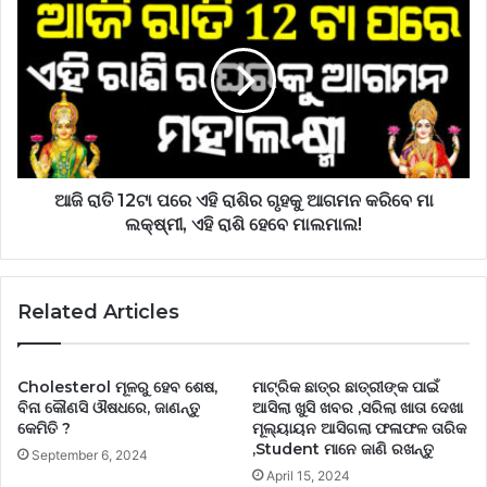
ଆଜି ରାତି 12ଟା ପରେ ଏହି ରାଶିର ଗୃହକୁ ଆଗମନ କରିବେ ମା
ଲକ୍ଷ୍ମୀ, ଏହି ରାଶି ହେବେ ମାଲମାଲ!
Related Articles
Cholesterol ମୂଳରୁ ହେବ ଶେଷ,
ମାଟ୍ରିକ ଛାତ୍ର ଛାତ୍ରୀଙ୍କ ପାଇଁ
ବିନା କୌଣସି ଔଷଧରେ, ଜାଣନ୍ତୁ
ଆସିଲା ଖୁସି ଖବର ,ସରିଲା ଖାତା ଦେଖା
କେମିତି ?
ମୂଲ୍ୟାୟନ ଆସିଗଲା ଫଳାଫଳ ତାରିକ
,Student ମାନେ ଜାଣି ରଖନ୍ତୁ
September 6, 2024
April 15, 2024