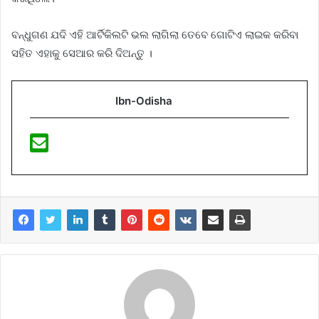
ବନ୍ଧୁଗଣ ଯଦି ଏହି ଆର୍ଟିକିଲଟି ଭଲ ଲାଗିଲା ତେବେ ଗୋଟିଏ ଲାଇକ କରିବା
ସହିତ ଏହାକୁ ସେଆର କରି ଦିଅନ୍ତୁ ।
Ibn-Odisha