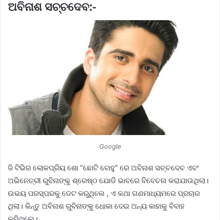
ଅବିନାଶ ସଚ୍ଚଦେବ:-
Google
ଜି ଟିଭିର ଲୋକପ୍ରିୟ ଶୋ “ଛୋଟି ବୋହୁ” ରେ ଅବିନାଶ ସଚ୍ଚଦେବ ଏବଂ
ଅଭିନେତ୍ରୀ ରୁବିନାଙ୍କୁ ଶ୍ରେଷ୍ଠ ଯୋଡି ଭାବରେ ବିବେଚନା କରାଯାଉଥିଲା।
ଉଭୟ ପରସ୍ପରକୁ ଡେଟ କରୁଥିଲେ , ଏ କଥା ଗଣମାଧ୍ୟମରେ ପ୍ରଚାର
ଥିଲା। କିନ୍ତୁ ଅବିନାଶ ରୁବିନାଙ୍କୁ ଧୋକା ଦେଇ ଅନ୍ୟ କାହାକୁ ବିବାହ
କରିଥିଲେ।