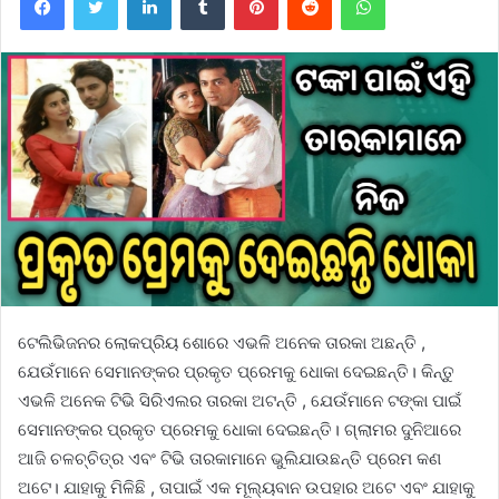
ଟେଲିଭିଜନର ଲୋକପ୍ରିୟ ଶୋରେ ଏଭଳି ଅନେକ ତାରକା ଅଛନ୍ତି ,
ଯେଉଁମାନେ ସେମାନଙ୍କର ପ୍ରକୃତ ପ୍ରେମକୁ ଧୋକା ଦେଇଛନ୍ତି। କିନ୍ତୁ
ଏଭଳି ଅନେକ ଟିଭି ସିରିଏଲର ତାରକା ଅଟନ୍ତି , ଯେଉଁମାନେ ଟଙ୍କା ପାଇଁ
ସେମାନଙ୍କର ପ୍ରକୃତ ପ୍ରେମକୁ ଧୋକା ଦେଇଛନ୍ତି। ଗ୍ଲାମର ଦୁନିଆରେ
ଆଜି ଚଳଚ୍ଚିତ୍ର ଏବଂ ଟିଭି ତାରକାମାନେ ଭୁଲିଯାଉଛନ୍ତି ପ୍ରେମ କଣ
ଅଟେ। ଯାହାକୁ ମିଳିଛି , ତାପାଇଁ ଏକ ମୂଲ୍ୟବାନ ଉପହାର ଅଟେ ଏବଂ ଯାହାକୁ