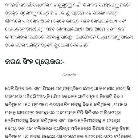
ମିଳିନାହିଁ ତାପାଇଁ ସମ୍ପର୍କର କିଛି ଗୁରୁତ୍ୱ ନାହିଁ। ଭଗବାନ ସମସ୍ତଙ୍କୁ ନିଜର
ପ୍ରକୃତ ପ୍ରେମକୁ ଦିଅନ୍ତି ନାହିଁ , କିନ୍ତୁ ପ୍ରେମ ଏହି ତାରକାମାନଙ୍କ
ଜୀବନରେ ଏକ ଖେଳ ଅଟେ। କେବେ ଜଣଙ୍କ ସହିତ ଖେଳାଯାଇଥାଏ ଏବଂ
ଆଉକେବେ ଉଭୟଙ୍କ ସହିତ ଖେଳାଯାଇଥାଏ। ଆଜି ଆମେ ଏଭଳି କିଛି
କଳାକାରଙ୍କ ବିଷୟରେ କହିବାକୁ ଯାଉଛୁ , ଯେଉଁମାନେ ଅନ୍ୟ କାହାକୁ ପାଇବା
ପରେ ନିଜର ପ୍ରକୃତ ପ୍ରେମକୁ ଧୋକା ଦେଇଛନ୍ତି।
କରଣ ସିଂହ ଗ୍ରୋଭର:-
Google
ଟେଲିଭିଜନ ଶୋ ଏବଂ ଫିଲ୍ମ ଇଣ୍ଡଷ୍ଟ୍ରିରେ ଜଣାଶୁଣା କଳାକାର କରଣ ସିଂ
ଗ୍ରୋଭର ଏହିପରି ଅଟନ୍ତି। ଯିଏ କେବଳ ଗୋଟିଏ ନୁହେଁ ତିନୋଟି ବିବାହ
କରିଥିଲେ। ସେ ପ୍ରଥମେ ଶ୍ରଦ୍ଧା ନିଗମଙ୍କୁ ବିବାହ କରିଥିଲେ , ତାପରେ
ତାଙ୍କୁ ଛାଡପତ୍ର ଦେଇଥିଲେ ଏବଂ ତାଙ୍କ ଟିଭି ସିରିଏଲ ଅଭିନେତ୍ରୀ
ଜେନିଫରଙ୍କୁ ବିବାହ କରିଥିଲେ ଏବଂ ପରେ ଜେନିଫରଙ୍କୁ ଛାଡପତ୍ର
ଦେଇଥିଲେ ଏବଂ ବଲିଉଡର ପ୍ରସିଦ୍ଧ ଅଭିନେତ୍ରୀ ବିପାଶା ବସୁଙ୍କୁ ବିବାହ
କରିଥିଲେ। ଯାହାଙ୍କ ମଧ୍ୟରୁ ସେ ଦୁଇଜଣଙ୍କୁ ଛାଡପତ୍ର ଦେଇ ବର୍ତ୍ତମାନ