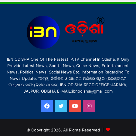
IBN ODISHA One Of The Fastest IP.TV Channel In Odisha. It Only
Provide Latest News, Sports News, Crime News, Entertainment
News, Political News, Social News Etc. Information Regarding To
News Update. "ସତ୍ୟ, ନିର୍ଭୀକତା ଓ ସାଧାରଣ ମଣିଷର ସ୍ୱର"(ଭ୍ରଷ୍ଟାଚାର
ବିରୋଧରେ ସାଲିସ୍ ବିହୀନ ଲଢେଇ) IBN ODISHA REGD.OFFICE-JARAKA,
JAJPUR, ODISHA E-MAIL:ibnodisha@gmail.com
Facebook
Twitter
YouTube
Instagram
© Copyright 2026, All Rights Reserved |