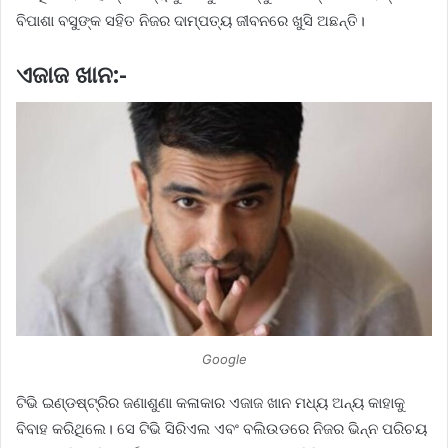
ବିପାଶା ବସୁଙ୍କ ସହିତ ନିଜର ଦାମ୍ପତ୍ୟ ଜୀବନରେ ଖୁସି ଅଛନ୍ତି।
ଏଜାଜ ଖାନ:-
Google
ଟିଭି ଇଣ୍ଡଷ୍ଟ୍ରିର ଜଣାଶୁଣା କଳାକାର ଏଜାଜ ଖାନ ମଧ୍ୟ ଅନ୍ୟ କାହାକୁ
ବିବାହ କରିଥିଲେ। ସେ ଟିଭି ସିରିଏଲ ଏବଂ ବଲିଉଡରେ ନିଜର ଭିନ୍ନ ପରିଚୟ