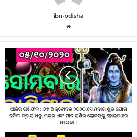
ibn-odisha
Website
ଆଜିର ରାଶିଫଳ : ୦୫ ଅକ୍ଟୋବର ୨୦୨୦,ସୋମବାର,ଶୁଭ ଯୋଗ
ବନିବା ଦ୍ଵାରା ଧନୁ, ମକର ଏବଂ ମୀନ ରାଶିର ଲୋକଙ୍କୁ ହୋଇପାରେ
ଫାଇଦା ।