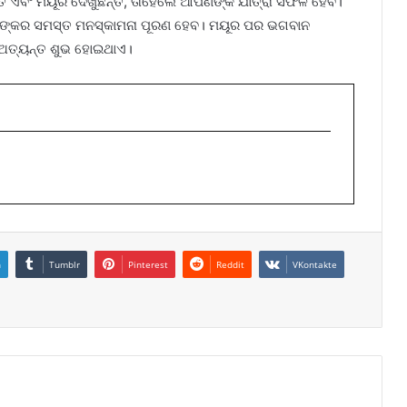
ତି ଏବଂ ମୟୂର ଦେଖୁଛନ୍ତି, ତାହେଲେ ଆପଣଙ୍କ ଯାତ୍ରା ସଫଳ ହେବ।
ଙ୍କର ସମସ୍ତ ମନସ୍କାମନା ପୂରଣ ହେବ। ମୟୂର ପର ଭଗବାନ
ା ଅତ୍ୟନ୍ତ ଶୁଭ ହୋଇଥାଏ।
n
Tumblr
Pinterest
Reddit
VKontakte