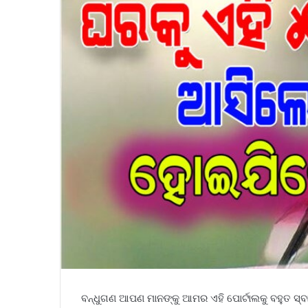
ବନ୍ଧୁଗଣ ଆପଣ ମାନଙ୍କୁ ଆମର ଏହି ପୋର୍ଟାଲକୁ ବହୁତ ସ୍ବ