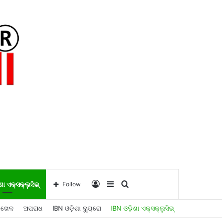
Log
Sidebar
Search
ଶା ଏକ୍ସକ୍ଲୁସିଭ୍
Follow
ଖେଳ
ଅପରାଧ
IBN ଓଡ଼ିଶା ବ୍ୟୁରୋ
IBN ଓଡ଼ିଶା ଏକ୍ସକ୍ଲୁସିଭ୍
In
for