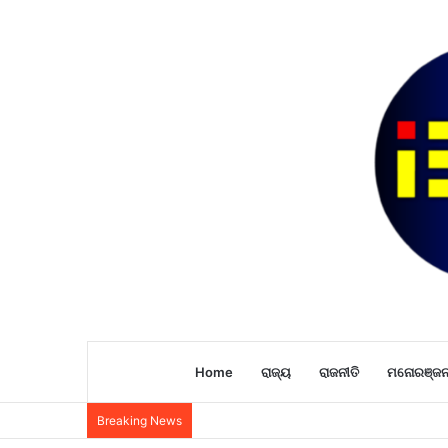
Home
ରାଜ୍ୟ
ରାଜନୀତି
ମନୋରଞ୍ଜ
Breaking News