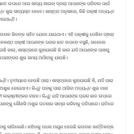
କ ଛାତ ଉପରେ ଆଇ ଖାଦ୍ୟ ଖାଇବା ଦ୍ବାରା ଆପଣଙ୍କ ପରିବାର ପାଇଁ
ତ ଶୁଭ ସାବ୍ୟସ୍ତ ହେବେ। ଶାସ୍ତ୍ର ଅନୁସାରେ, କିଛି ପକ୍ଷୀ ଅତ୍ୟନ୍ତ
ଇଥାନ୍ତି।
ବାନ ଶିବଙ୍କ ସହିତ ଯୋଡା ଯାଇଥାଏ। ଏହି ପକ୍ଷୀକୁ ଦେଖିବା ଦ୍ଵାରା
 ନୀଳକଣ୍ଠ ପକ୍ଷୀ ଆପଣଙ୍କ ଘରର ଛାତ ଉପରେ ବସୁଛି, ତାହେଲେ
ଉଛି କାଉ, ଶାସ୍ତ୍ରରେ କୁହାଯାଇଛି କି କାଉ ଯଦି ଆପଣଙ୍କ ପାଖରୁ
 ଆପଣଙ୍କର ଶୁଭ ସମୟ ଆସିବାକୁ ଯାଉଛି।
ି। ତୃତୀୟରେ ହେଉଛି ପାରା। ଶାସ୍ତ୍ରରେ କୁହାଯାଇଛି କି, ଯଦି ପାରା
ଅଶୁଭ ହୋଇଥାଏ। କିନ୍ତୁ ଘରକୁ ପାରା ଆସିବା ଅତ୍ୟନ୍ତ ଶୁଭ ମାନା
େବୀ ଲକ୍ଷ୍ମୀଙ୍କର ବାହନ। କିନ୍ତୁ ଯଦି ଆପଣଙ୍କ ଘରର ଛାତ ଉପରେ
 ଆପଣଙ୍କୁ କୌଣସି ଅଶୁଭ ଘଟଣାର ସାମ୍ନା କରିବାକୁ ପଡିପାରେ। ରାତିରେ
ବାକୁ ଲାଗିଲେଣି। କହିବାକୁ ଗଲେ ମୟୂର ହେଉଛି ଭଗବାନ କାର୍ତ୍ତିକଙ୍କ