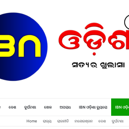
ନ
ଦେଶ
ଦୁର୍ଘଟଣା
ଖେଳ
ଅପରାଧ
IBN ଓଡ଼ିଶା ବ୍ୟୁରୋ
IBN ଓଡ଼ି
Home
ରାଜ୍ୟ
ରାଜନୀତି
ମନୋରଞ୍ଜନ
ଦେଶ
ଦୁର୍ଘଟଣା