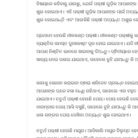
ବିଷୟରେ କହିବାକୁ ଯାଉଛୁ, ଯେଉଁ ପକ୍ଷୀ ଗୁଡ଼ିକ ଆପଣଙ୍
ଶୁଭ ହୋଇଥାଏ। ଏହି ପକ୍ଷୀ ଗୁଡ଼ିକ ଆପଣଙ୍କ ପାଇଁ ଅତ୍ୟନ୍
ଶୁଭ ହୋଇଥାନ୍ତି ଏବଂ ଆଉକିଛି ପକ୍ଷୀ ଅତ୍ୟନ୍ତ ଅଶୁଭ ହୋ
ପ୍ରଥମେ ହେଉଛି ନୀଳକଣ୍ଠ ପକ୍ଷୀ। ନୀଳକଣ୍ଠ ପକ୍ଷୀକୁ ଭଗ
ବ୍ୟକ୍ତିର ସମସ୍ତ ଦୁଃଖକଷ୍ଟ ଦୂର ହୋଇ ଯାଇଥାଏ। ଯଦି
ଆପଣ ନିଶ୍ଚିତ ଭାବରେ ଖାଇବାକୁ ଦିଅନ୍ତୁ। ଦ୍ଵିତୀୟରେ ହେ
ଖାଦ୍ୟ ନେଇ ପଳାଇ ଯାଇଥାଏ, ତାହେଲେ ବୁଝି ଯାଆନ୍ତୁ କି
କାଉକୁ ଭୋଜନ କରାଇବା ଦ୍ଵାରା ଶନିଦେବ ପ୍ରସନ୍ନ ହୋଇଥାନ୍ତ
ଆପଣଙ୍କ ଘରେ ବସା ବାନ୍ଧି ରହିଥାଏ, ତାହେଲେ ଏହା ବହୁତ 
ଯାଇଥାଏ। ଚତୁର୍ଥ ପକ୍ଷୀ ହେଉଛି ପେଚା। ପେଚା ହେଉଛି ଦ
ବାରମ୍ବାର ପେଚା ଆସି ବସୁଛି, ତାହେଲେ ବୁଝି ଯାଆନ୍ତୁ କି
ଧଳା ରଙ୍ଗର ପେଚା ଦେଖିବା ଅତ୍ୟନ୍ତ ଶୁଭ ହୋଇଥାଏ।
ଚତୁର୍ଥ ପକ୍ଷୀ ହେଉଛି ମୟୂର। ଆଜିକାଲି ମୟୂର ବିଲୁପ୍ତ ହେ