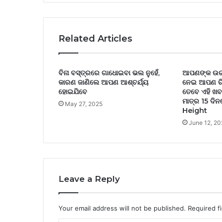
Related Articles
ବିନା ବସ୍ତ୍ରରେ ଗାଧୋଇବା ଭଲ ନୁହେଁ,
ଆପଣଙ୍କ ଉଚ୍ଚ
କାରଣ ଜାଣିଲେ ଆପଣ ଆଶ୍ଚର୍ଯ୍ୟ
ନେଇ ଆପଣ ଚିନ୍
ହୋଇଯିବେ
ତେବେ ଏହି ଖବ
ମାତ୍ର 15 ଦିନ
May 27, 2025
Height
June 12, 20
Leave a Reply
Your email address will not be published.
Required f