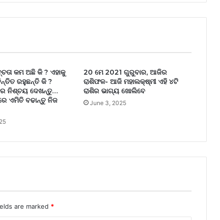
ତା କମ ଅଛି କି ? ଏହାକୁ
20 ମେ 2021 ଗୁରୁବାର, ଆଜିର
ତିତ ରହୁଛନ୍ତି କି ?
ରାଶିଫଳ- ଆଜି ମହାଲକ୍ଷ୍ମୀ ଏହି ୪ଟି
ର ନିଶ୍ଚୟ ଦେଖନ୍ତୁ…
ରାଶିର ଭାଗ୍ୟ ଖୋଲିବେ
ରେ ଏମିତି ବଢାନ୍ତୁ ନିଜ
June 3, 2025
25
ields are marked
*