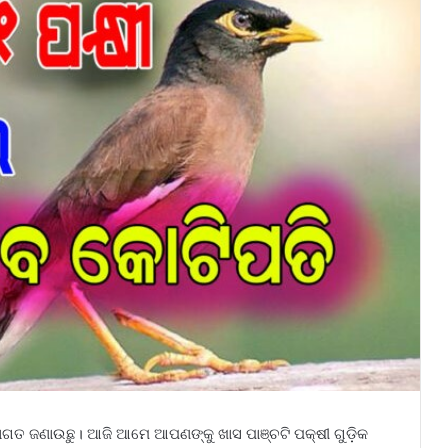
ାଗତ ଜଣାଉଛୁ। ଆଜି ଆମେ ଆପଣଙ୍କୁ ଖାସ ପାଞ୍ଚଟି ପକ୍ଷୀ ଗୁଡ଼ିକ