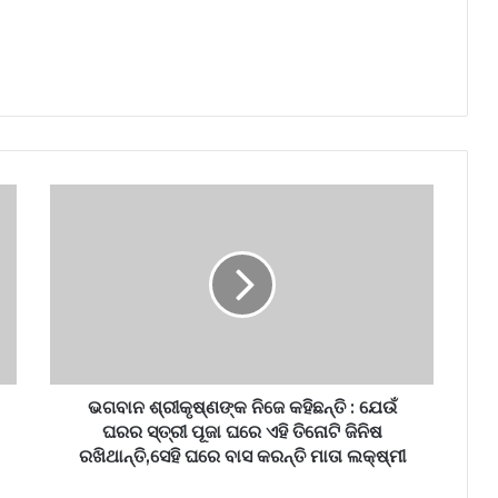
ଭଗବାନ ଶ୍ରୀକୃଷ୍ଣଙ୍କ ନିଜେ କହିଛନ୍ତି : ଯେଉଁ
ଘରର ସ୍ତ୍ରୀ ପୂଜା ଘରେ ଏହି ତିନୋଟି ଜିନିଷ
ରଖିଥାନ୍ତି,ସେହି ଘରେ ବାସ କରନ୍ତି ମାତା ଲକ୍ଷ୍ମୀ