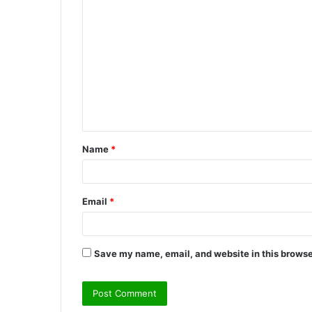
C
o
m
m
e
n
t
Name
*
*
Email
*
Save my name, email, and website in this browse