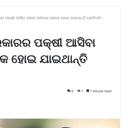
ରର ପକ୍ଷୀ ଆସିବା ଦ୍ଵାରା ପରିବାର ଲୋକେ ହୋଇ ଯାଇଥାନ୍ତି କୋଟିପତି।
୍ରକାରର ପକ୍ଷୀ ଆସିବା
କେ ହୋଇ ଯାଇଥାନ୍ତି
0
1
1 minute read