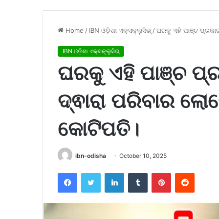
Home
/
IBN ଓଡ଼ିଶା ଏକ୍ସକ୍ଲୁସିଭ୍
/
ଘରକୁ ଏହି ପାଞ୍ଚ ପ୍ରକା
IBN ଓଡ଼ିଶା ଏକ୍ସକ୍ଲୁସିଭ୍
ଘରକୁ ଏହି ପାଞ୍ଚ ପ
ଦ୍ଵାରା ପରିବାର ଲୋ
କୋଟିପତି।
ibn-odisha
October 10, 2025
Facebook
Twitter
LinkedIn
Tumblr
Pinterest
Reddit