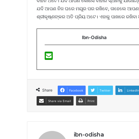
ବାହନ ଅଟେ। ଯଦି ଆପଣ କୌଣସି ବାହାର ସ୍ଥାନକୁ ଯାଉଛନ୍
ଯଦି ଆପଣ ନିଜ ଘରେ ମୟୂର ପର ରଖିବେ, ତାହେଲେ ଆପଣ
ଶ୍ରୀକୃଷ୍ଣଙ୍କର ଅତି ପ୍ରିୟ ଅଟେ। ଏହାକୁ ପାଖରେ ରଖିବ
Ibn-Odisha
Share
Facebook
Twitter
LinkedI
Share via Email
Print
ibn-odisha