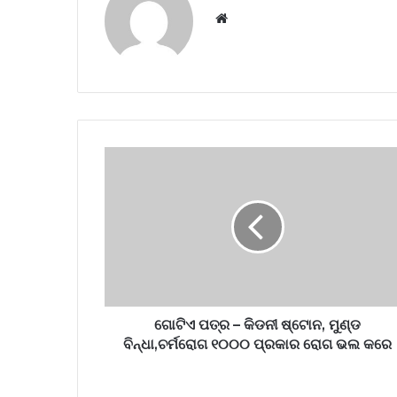
Website
ଗୋଟିଏ ପତ୍ର – କିଡନୀ ଷ୍ଟୋନ, ମୁଣ୍ଡ
ବିନ୍ଧା,ଚର୍ମରୋଗ ୧୦୦୦ ପ୍ରକାର ରୋଗ ଭଲ କରେ