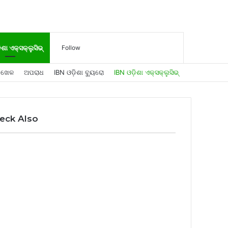
Log
Sidebar
Search
ିଶା ଏକ୍ସକ୍ଲୁସିଭ୍
Follow
ଖେଳ
ଅପରାଧ
IBN ଓଡ଼ିଶା ବ୍ୟୁରୋ
IBN ଓଡ଼ିଶା ଏକ୍ସକ୍ଲୁସିଭ୍
In
for
eck Also
ose