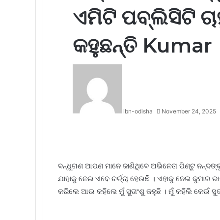
ଏମିଟି ପବ୍ଲିସିଟି ଚ
କହୁଛନ୍ତି Kumar
ibn-odisha
November 24, 2025
Facebook
Twitter
LinkedIn
Tumblr
Pinterest
Reddit
WhatsApp
ବନ୍ଧୁଗଣ ଆପଣ ମାନେ ଜାଣିଥିବେ ଅଭିନେତା ପିଣ୍ଟୁ ନନ୍ଦ
ଯାହାକୁ ନେଇ ଏବେ ଚର୍ଚ୍ଚା ହେଉଛି । ଏହାକୁ ନେଇ କୁମ
କରିଲେ ଆଉ କହିଲେ ମୁଁ ସୁତାଂଶୁ କହୁଛି । ମୁଁ କହିଲି କେଉଁ