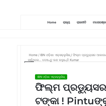
Home
ରାଜ୍ୟ
ରାଜନୀତି
ମନୋରଞ୍ଜ
Home
/
IBN ଓଡ଼ିଶା ଏକ୍ସକ୍ଲୁସିଭ୍
/
ଫିଲ୍ମ ପ୍ରଡ୍ୟୁସର ଆକାଉଣ୍
ଚାହୁଁଥିଲେ… ଦେଖନ୍ତୁ କଣ କହୁଛନ୍ତି Kumar
IBN ଓଡ଼ିଶା ଏକ୍ସକ୍ଲୁସିଭ୍
ଫିଲ୍ମ ପ୍ରଡ୍ୟୁସ
ଟଙ୍କା ! Pintuଙ୍