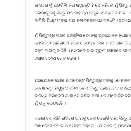
ତା ପରେ ମୁଁ ପଚାରିଲି କଣ କହୁଛନ୍ତି ? ସେ କହିଲେ ମୁଁ ପିଣ୍ଟୁ 
କରିପାରୁ ନାହୁଁ କିନ୍ତୁ ଯଦି ସାହାଜ୍ଯ କରୁଛି ତେବେ ଠିକ ଅଛି ।
ଜାଣିଲି ପିଣ୍ଟୁ ତାଙ୍କ ଘର କଳାରାହଙ୍ଗରେ ଅଛନ୍ତି ସେଠା
ମୁଁ ପିଣ୍ଟୁଙ୍କ ଘରେ ପହଞ୍ଚିଲା ବେଳେକୁ ପ୍ରଯୋଜକ ଜଣକ ବ
ମେଡିକାଲ ଚାଲିଗଲେ ଟିକେ ଅପେକ୍ଷା କର । ବବି ଭାଇ ଓ ପ୍
ବହୁତ ଆଗରୁ ଜାଣିଛି । ସେଠାରେ ଦାଦା ପୁତୁରା ସେମାନେ
ହଜାର ଟଙ୍କା ଚେକ ଦେଲା ।
ପ୍ରଯୋଜକ ଜଣକ ଡାଇରେକ୍ଟ ପିଣ୍ଟୁଙ୍କ ହାତକୁ 50 ହଜାର 
ସେମାନଙ୍କ ନିୟୁଜ ପବ୍ଲିଶ ହେଲା କିନ୍ତୁ ପ୍ରଯୋଜକ ଦେଇଥ
ବାଉନ୍ସ କରିଦେଲା ଯାହା ସେ କହିବା କଥା । ତା ପରେ ଦି
ମୁଁ ତାକୁ ବାଡେଇବି ।
କାରଣ ସେ କାଲି ରାତିରେ ଆମକୁ ଚେକ ଦେଇକି ଗଲା କିନ୍ତୁ
ଅଛି ବୋଲି ବବି ଭାଇ ମୋତେ କହିଲେ । ତା ପରେ ମୁଁ ପ୍ରଯୋଜ