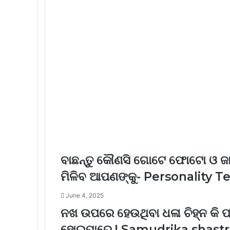
ବାଛନ୍ତୁ କୌଣସି ଗୋଟେ ଫୋଟୋ ଓ ଜା
ମିଳିବ ଆପଣଙ୍କୁ- Personality T
June 4, 2025
ନଖ ଉପରେ ହେଉଥିବା ଧଳା ଚିହ୍ନ କି 
ହୋଇପାରେ ! Samudrika shastr