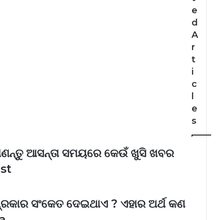
e
d
A
r
t
i
c
l
e
s
ଣନ୍ତୁ ଆସନ୍ତା ସମୟରେ କେଉଁ ଖୁସି ଖବର
est
ପ୍ରକାର ସଂକେତ ଦେଇଥାଏ ? ଏହାର ଅର୍ଥ କଣ
a