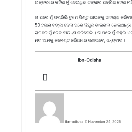
ଉତ୍ତରରେ କହିଲା ମୁଁ ଦେଇଥିବା ଟଙ୍କାର ପବ୍ଲିଶ ହେଲା ନା
ତା ପରେ ମୁଁ ପଚାରିଲି ତୁମେ ପିଣ୍ଟୁ ଭାଇଙ୍କୁ ସାହଜ୍ୟା କର
50 ହଜାର ଟଙ୍କା ଦେଲା ପରେ ନିୟୁଜ ଭାଇରାଲ ହୋଇଥାନ୍ତା
ରାଗରେ ମୁଁ ଚେକ ବାଉନ୍ସ କରିଦେଲି । ତା ପରେ ମୁଁ କହିଲି
ମତ ଆମକୁ କମେଣ୍ଟ ଜରିଆରେ ଜଣାଇବେ, ଧନ୍ୟବାଦ ।
Ibn-Odisha
ibn-odisha
November 24, 2025
Facebook
Twitter
LinkedIn
Tumblr
Pinterest
Reddit
WhatsApp