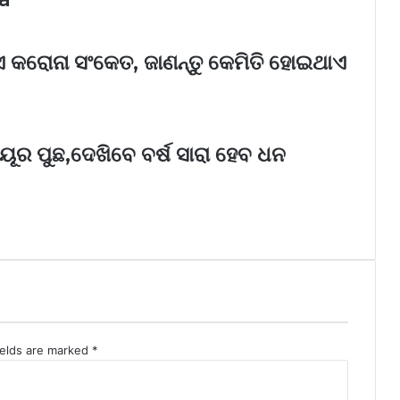
 କରୋନା ସଂକେତ, ଜାଣନ୍ତୁ କେମିତି ହୋଇଥାଏ
ୟୂର ପୁଛ,ଦେଖିବେ ବର୍ଷ ସାରା ହେବ ଧନ
ields are marked
*