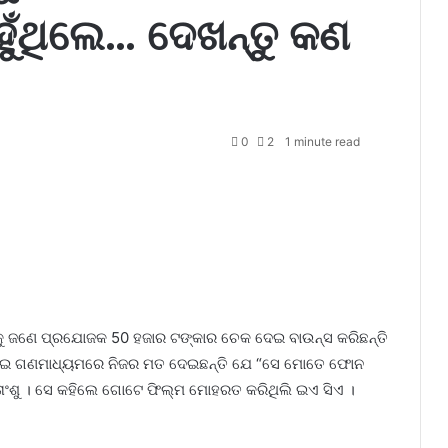
ାହୁଁଥିଲେ… ଦେଖନ୍ତୁ କଣ
0
2
1 minute read
ଙ୍କୁ ଜଣେ ପ୍ରଯୋଜକ 50 ହଜାର ଟଙ୍କାର ଚେକ ଦେଇ ବାଉନ୍ସ କରିଛନ୍ତି
ାର ଭାଇ ଗଣମାଧ୍ୟମରେ ନିଜର ମତ ଦେଇଛନ୍ତି ଯେ “ସେ ମୋତେ ଫୋନ
 ସୁତାଂଶୁ । ସେ କହିଲେ ଗୋଟେ ଫିଲ୍ମ ମୋହରତ କରିଥିଲି ଇଏ ସିଏ ।