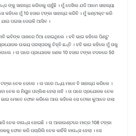
ନନ୍ଦ ଙ୍କୁ ସାହାଜ୍ଯ କରିବାକୁ ଚାହୁଁଛି । ମୁଁ ଦେଖିଲ ଯଦି ଆମେ ସାହାଜ୍ୟା
 ସେ କହିଲେ ମୁଁ 10 ହଜାର ଟଙ୍କା ସାହାଜ୍ଯ କରିବି । ମୁଁ କଣ୍ଟାକ୍ଟ କରି
ରେ ଯାଇ ପଇସା ଦେଇକି ଆସିବ ।
ାବି ଭବିଙ୍କ ପାଖରେ ଠିଆ ହୋଇଥିଲେ । ବବି ଭାଇ କହିଲେ ପିଣ୍ଟୁ
ରଯୋଜକ ଉଭୟ ପରସ୍ପରକୁ ଚିହ୍ନି ଛନ୍ତି । ବବି ଭାଇ କହିଲେ ମୁଁ ତାକୁ
 ହୋଇଗଲେ । ତା ପରେ ପ୍ରଯୋଜକ ଜଣକ 10 ହଜାର ଟଙ୍କା ବଦଳରେ 50
ଟଙ୍କା ଚେକ ଦେଲେ । ତା ପରେ ଅନ୍ୟ ମାନେ ବି ସାହାଜ୍ଯ କରିଲେ ।
ିବା ଚେକ ର ନିୟୁଜ ପବ୍ଲିଶ ହେଲା ନାହି । ତା ପରେ ପ୍ରଯୋଜକ ଚେକ
ନ ବବି ଭାଇ ମୋତେ ଫୋନ କରିଲେ ଆଉ କହିଲେ ସେ ଟୋକା କୁଆଡେ ଗଲା
 ଆଜି ଚେକ ବାଉନ୍ସ ହୋଇଛି । ତା ଆକାଉଣ୍ଟରେ ମାତ୍ର 108 ଟଙ୍କା
କକୁ ଫୋନ କରି ପଚାରିଲି ଚେକ କାହିଁକି ବାଉନ୍ସ ହେଲା । ସେ