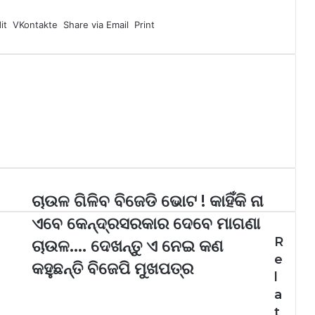
it
VKontakte
Share via Email
Print
ଚାଉଳ ଗିଳିବ ବିଜେଡି ଭୋଟ ! କାହିଁକି ନା
ଏବେ କେନ୍ଦ୍ରସରକାର ଦେବେ ମାଗଣା
R
ଚାଉଳ…. ଦେଖନ୍ତୁ ଏ ନେଇ କଣ
e
କହୁଛନ୍ତି ବିଜେପି ମୁଖପତ୍ର
l
a
t