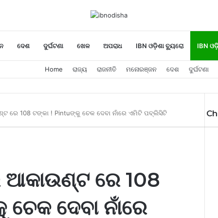
ନ
ଦେଶ
ଦୁର୍ଘଟଣା
ଖେଳ
ଅପରାଧ
IBN ଓଡ଼ିଶା ବ୍ୟୁରୋ
IBN ଓଡ଼
Home
ରାଜ୍ୟ
ରାଜନୀତି
ମନୋରଞ୍ଜନ
ଦେଶ
ଦୁର୍ଘଟଣା
Ch
ଟ ରେ 108 ଟଙ୍କା ! Pintuଙ୍କୁ ଚେକ ଦେବା ନାଁରେ ଏମିଟି ପବ୍ଲିସିଟି
Cl
ର ଆକାଉଣ୍ଟ ରେ 108
କୁ ଚେକ ଦେବା ନାଁରେ