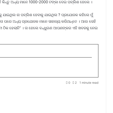
ହି କିନ୍ତୁ ଅନ୍ୟ ମାନେ 1000-2000 ଟଙ୍କା ଦେଇ ପବ୍ଲିଶ ହେଲେ ।
ିବାକୁ ଯାଇଥିଲ ନା ପବ୍ଲିଶ ହେବାକୁ ଯାଇଥିଲ ? ପ୍ରଯୋଜକ କହିଲେ ମୁଁ
 ତା ପରେ ଅନ୍ୟ ପ୍ରଯୋଜକ ମାନେ ସାହାଜ୍ୟ କରିଥାନ୍ତେ । ଆଉ ସେହି
 ଏଟା ଠିକ ହେଲାନି” । ତା ହେଲେ ବନ୍ଧୁଗଣ ଆପଣଙ୍କର ଏହି ଖବରକୁ ନେଇ
0
2
1 minute read