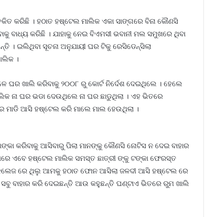
କିତ କରିଛି । ହଠାତ ହଷ୍ଟେଲ ମାଲିକ ଏକା ସାଙ୍ଗରେ ବିନା କୌଣସି
କୁ ବାଧ୍ୟ କରିଛି । ଯାହାକୁ ନେଇ ବିଏମସୀ ଭବାନୀ ମଲ ସମୁଖରେ ଥିବା
ତି । ଇଲିଥିବା ସୂଚନା ଅନୁଯାୟୀ ଘର ଟିକୁ ରେସିଡେନ୍ସିଲା
ଲିକ ।
 ଘର ଖାଲି କରିବାକୁ ୨୦୦୮ ରୁ କୋର୍ଟ ନିର୍ଦେଶ ଦେଇଥିଲେ । ହେଲେ
ିକ ନା ଘର ଭଡା ଦେଉଥିଲେ ନା ଘର ଛାଡୁଥିଲା । ଏହ ଭିତରେ
 ଘର ମାଡି ଆସି ହଷ୍ଟେଲ କରି ମାଲେ ମାଲ ହେଉଥିଲା ।
ଙ୍କା କରିବାକୁ ଆସିବାରୁ ପିଲା ମାନଙ୍କୁ କୌଣସି ନୋଟିସ ନ ଦେଇ ବାହାର
ରେ ଏବେ ହଷ୍ଟେଲ ମାଲିକ ସମସ୍ତ ଛାତ୍ରୀ ଙ୍କୁ ଟଙ୍କା ଫେରସ୍ତ
େ କଲେଜ ରେ ଥିଲୁ ଆମକୁ ହଠାତ ଫୋନ ଆସିଲା ଜଳଦୀ ଆସି ହଷ୍ଟେଲ ରେ
ସବୁ ବାହାର କରି ଦେଇଛନ୍ତି ଆଉ କହୁଛନ୍ତି ଘଣ୍ଟାଏ ଭିତରେ ରୁମ ଖାଲି