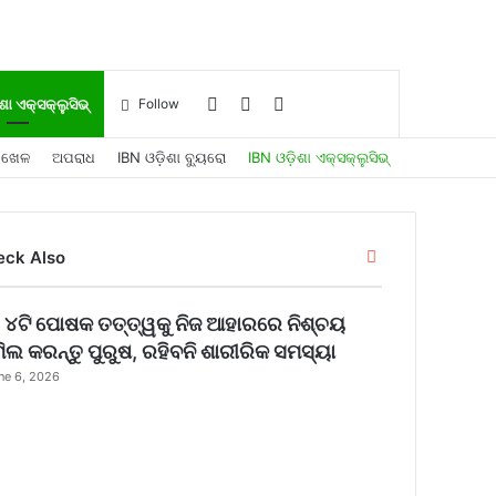
Log
Sidebar
Search
ଶା ଏକ୍ସକ୍ଲୁସିଭ୍
Follow
ଖେଳ
ଅପରାଧ
IBN ଓଡ଼ିଶା ବ୍ୟୁରୋ
IBN ଓଡ଼ିଶା ଏକ୍ସକ୍ଲୁସିଭ୍
In
for
Close
eck Also
ି ୪ଟି ପୋଷକ ତତ୍ତ୍ୱକୁ ନିଜ ଆହାରରେ ନିଶ୍ଚୟ
ିଲ କରନ୍ତୁ ପୁରୁଷ, ରହିବନି ଶାରୀରିକ ସମସ୍ୟା
ne 6, 2026