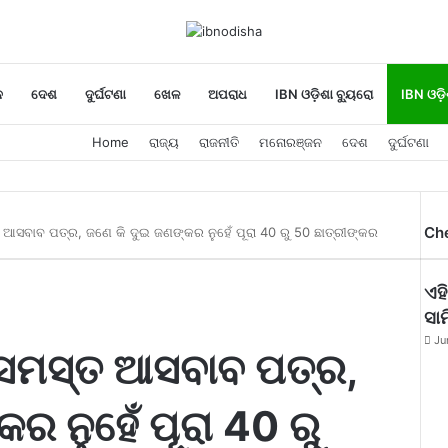
ନ
ଦେଶ
ଦୁର୍ଘଟଣା
ଖେଳ
ଅପରାଧ
IBN ଓଡ଼ିଶା ବ୍ୟୁରୋ
IBN ଓଡ଼ି
Home
ରାଜ୍ୟ
ରାଜନୀତି
ମନୋରଞ୍ଜନ
ଦେଶ
ଦୁର୍ଘଟଣା
Ch
୍ତ ଆସବାବ ପତ୍ର, ଜଣେ କି ଦୁଇ ଜଣଙ୍କର ନୁହେଁ ପୂରା 40 ରୁ 50 ଛାତ୍ରୀଙ୍କର
ଏହ
ସାମ
Ju
ଛି ସମସ୍ତ ଆସବାବ ପତ୍ର,
ର ନୁହେଁ ପୂରା 40 ରୁ