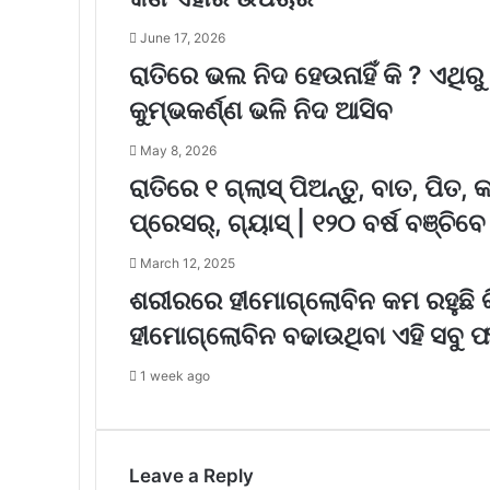
June 17, 2026
ରାତିରେ ଭଲ ନିଦ ହେଉନାହିଁ କି ? ଏଥିରୁ
କୁମ୍ଭକର୍ଣ୍ଣ ଭଳି ନିଦ ଆସିବ
May 8, 2026
ରାତିରେ ୧ ଗ୍ଲାସ୍ ପିଅନ୍ତୁ, ବାତ, ପିତ
ପ୍ରେସର୍, ଗ୍ୟାସ୍ |‌‌ ୧୨୦ ବର୍ଷ ବଞ୍ଚିବେ
March 12, 2025
ଶରୀରରେ ହୀମୋଗ୍ଲୋବିନ କମ ରହୁଛି କି?
ହୀମୋଗ୍ଲୋବିନ ବଢାଉଥିବା ଏହି ସବୁ 
1 week ago
Leave a Reply