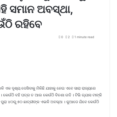
ହି ସମାନ ଅବସ୍ଥା,
ଁଠି ରହିବେ
0
2
1 minute read
 ଏକ ଦୃଶ୍ୟ ଦେଖିବାକୁ ମିଳିଛି ଯାହାକୁ ନେଇ ଏବେ ସାରା ରାଜ୍ୟରେ
 କେଉଁଠି ବହି ପତ୍ର ତ ଆଉ କେଉଁଠି ବିଚଣା ଗଦି । ଟିଭି ଗ୍ଯାସ ଟାଙ୍କି
ଁ ପୁରା ୪୦ରୁ ୫୦ ଛାତ୍ରୀଙ୍କ ଏଭଳି ଅବସ୍ଥା । କୁଆଡେ ଯିବେ କେଉଁଠି