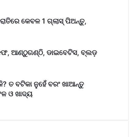
 ରାତିରେ କେବଳ 1 ଗ୍ଲାସ୍ ପିଅନ୍ତୁ,
, କଫ, ଆଣ୍ଠୁଗଣ୍ଠି, ଡାଇବେଟିସ, ବ୍ଲଡ଼
 ତ ବଟିକା ନୁହେଁ ବରଂ ଖାଆନ୍ତୁ
ଫଳ ଓ ଖାଦ୍ୟ