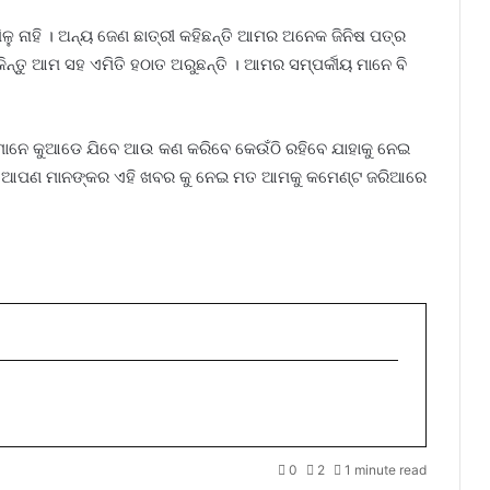
ଳୁ ନାହି । ଅନ୍ୟ ଜେଣ ଛାତ୍ରୀ କହିଛନ୍ତି ଆମର ଅନେକ ଜିନିଷ ପତ୍ର
କିନ୍ତୁ ଆମ ସହ ଏମିତି ହଠାତ ଅରୁଛନ୍ତି । ଆମର ସମ୍ପର୍କୀୟ ମାନେ ବି
 ମାନେ କୁଆଡେ ଯିବେ ଆଉ କଣ କରିବେ କେଉଁଠି ରହିବେ ଯାହାକୁ ନେଇ
ଧୁଗଣ ଆପଣ ମାନଙ୍କର ଏହି ଖବର କୁ ନେଇ ମତ ଆମକୁ କମେଣ୍ଟ ଜରିଆରେ
0
2
1 minute read