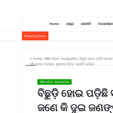
Home
ରାଜ୍ୟ
ରାଜନୀତି
ମନୋରଞ୍ଜ
Breaking News
Home
/
IBN ଓଡ଼ିଶା ଏକ୍ସକ୍ଲୁସିଭ୍
/
ବିଛୁଡ଼ି ହୋଇ ପଡ଼ିଛି ସମସ
ଏହି ସମାନ ଅବସ୍ଥା, କୁଆଡ଼େ ଯିବେ, କେଉଁଠି ରହିବେ
IBN ଓଡ଼ିଶା ଏକ୍ସକ୍ଲୁସିଭ୍
ବିଛୁଡ଼ି ହୋଇ ପଡ଼ି
ଜଣେ କି ଦୁଇ ଜଣଙ୍କ