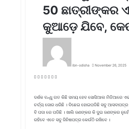
50 ଛାତ୍ରୀଙ୍କର ଏ
କୁଆଡ଼େ ଯିବେ, କେଉ
ibn-odisha
November 26, 2025
Facebook
Twitter
LinkedIn
Tumblr
Pinterest
Reddit
WhatsApp
ଦର୍ଶକ ବନ୍ଧୁ ଗତ କିଛି ସମୟ ହେବ ସୋସିଆଲ ମିଡିଆରେ ଏଭଳି
ଚର୍ଚ୍ଚା ଜୋର ଧରିଛି । ବିଛେଇ ହୋଇପଡିଛି ସବୁ ଆସବାପତ୍ର ।
ବି ପଦା ରେ ପଡିଛି । ଖାଲି ଜଣଙ୍କର କି ଦୁଇ ଜଣଙ୍କର ନୁହେ
ରହିବେ ଏତେ ସବୁ ଜିନିଷପତ୍ର କେଉଁଠି ରଖିବେ ।