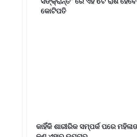
ସଙ୍କ୍ରାନ୍ତି” ରେ ଏହି 6ଟି ରାଶି ହେବେ
କୋଟିପତି
କାହିଁକି ଶାରୀରିକ ସମ୍ପର୍କ ପରେ ମହିଳା
କଣ ଏହାର ଉପଚାର