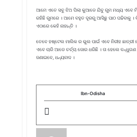
ଆମେ ଏତେ ସବୁ ଝିଅ ପିଲା କୁଆଡେ ଯିବୁ ରୁମ ମଧ୍ୟ ଏବେ ମି
ରହିଛି ରୁମରେ । ଆମେ ବହୁତ ଦୂରରୁ ଆସିଛୁ ପାଠ ପଢିବାକୁ । 
ଏଠାରେ କେହି ନାହାନ୍ତି ।
ତେବେ ହଷ୍ଟେଲ ମାଲିକ ର ଭୁଲ ପାଇଁ ଏବେ ନିରୀହ ଛାତ୍ରୀ
ଏବେ ଚାରି ଆଡେ ଚର୍ଚ୍ଚା ଜୋର ଧରିଛି । ତା ହେଲେ ବନ୍
ଜଣାଇବେ, ଧନ୍ୟବାଦ ।
Ibn-Odisha