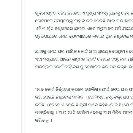
ଭୁବନେଶ୍ବର ସହିଦ ନଗରର ଏ ଦୃଶ୍ୟ ସମସ୍ଟ୍ଯାନକୁ ବେସ ଚ
ନୋଟିସରେ ସମସ୍ତଙ୍କୁ ବାହାର କରି ଦେଇଛି ଆଉ ଘର ଛାଡିବା
ଏହି ଗାର୍ଲ୍ସ ହଷ୍ଟେଲର ଛାତ୍ରୀ ଏବେ ଅଡୁଆରେ ପଡି ଯାଇଛନ୍
ପ୍ରପୋଯରେ ନେଇ ବ୍ୟବସାୟରେ ଲଗାଇ ଥିଲା ହଷ୍ଟେଲ ମା
ଯାହାକୁ ନେଇ ଘର ମାଲିକ କୋର୍ଟ ର ଆଶ୍ରୟ ନେଇଥିବା ବେଳେ
ଏହା ମଧ୍ୟରେ ଆଇନ କାନୁନର ଦ୍ଵାହି ଦେଖାଇ ହଷ୍ଟେଲ ମାଲ
ବାରମ୍ବାର କୋର୍ଟ ନିର୍ଦ୍ଦେଶ କୁ ବେଖାତିର କରି ମନ ଇଚ୍ଛା
ଏବେ କୋର୍ଟ ନିର୍ଦ୍ଦେଶ କ୍ରମେ ପୋଲିସ ଫୋର୍ସ ନେଇ ଘର ଫା
କରି ଦେଇଛି ହଷ୍ଟେଲ ମାଲିକ । ପୋଲିସର ହସ୍ତେକ୍ଷେପ ପ
କରିଛି । ତେବେ ଏ ନେଇ ଛାତ୍ରୀ ମାନେ କହିଛନ୍ତି କି ଆମ
ପହଞ୍ଚିବାକୁ । ଆଉ ଆସି ଦେଖିବା ବେଳକୁ ଆମ ଜିନିଷ ପତ୍ର 
କରିବାକୁ ।