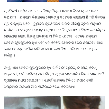
ପ୍ରତିବର୍ଷ ମାର୍ଚ୍ଚ ମାସ ୨୪ ତାରିଖକୁ ବିଶ୍ଵ ଯକ୍ଷ୍ମା ଦିବସ ରୂପେ ପାଳନ
କରାଯାଏ । ଯକ୍ଷ୍ମା ବିଷୟରେ ଲୋକଙ୍କୁ ସଚେତନ କରାଇବା ହିଁ ଏହି ଦିବସର
ମୂଳ ଲକ୍ଷ୍ୟ ଅଟେ । ଟ୍ଯୁବର କ୍ୟୁଲୋସିସ ନାମକ ଜୀବାଣୁ ଦ୍ଵାରା ମନୁଷ୍ୟ
ଶରୀରରେ ହେଉଥିବା ରୋଗକୁ ଯକ୍ଷ୍ମା ବୋଲି କୁହାଯାଏ । ବିଶ୍ଵରେ ସର୍ବାଧିକ
ହେଉଥିବା ରୋଗ ଭିତରୁ ଯକ୍ଷ୍ମା ବା ଟିବି ଅନ୍ଯତମ । ତେବେ ଯକ୍ଷ୍ମା
କେବଳ ଫୁସଫୁସରେ ହୁଏ ଏବଂ ଏହା ହେଲେ ନିଃଶ୍ଵାସ ନେଇ ନପାରିବା, କାଶ
ହେବା ଓ ରକ୍ତ ପଡିବା ଭଳି ସମସ୍ଯା ଦେଖାଦିଏ ବୋଲି ଆମେ ସମସ୍ତେ
ଜାଣିଛୁ ।
କିନ୍ତୁ ଏହା କେବଳ ଫୁସଫୁସରେ ହୁଏ ନାହିଁ ବରଂ ବ୍ରେନ, ଜଏଣ୍ଟ, ବୋନ୍,
ଅନ୍ତନଳୀ, ଚର୍ମ, ପରିସ୍ରା ଥଳୀ କିମ୍ବା ପ୍ରାଇଭେଟ ପାର୍ଟର ଭିତର ଭାଗ ଆଦି
ସ୍ଥାନରେ ମଧ୍ୟ ହୋଇଥାଏ । ଯେଉଁ ଜାଗାରେ ଟିବି ହୋଇଥାଏ ସେହି
ସପ୍ରକାର ଲକ୍ଷଣ ଆମ ଶରୀରରେ ଦେଖା ଦେଇଥାଏ ।