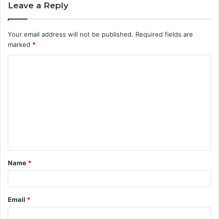
Leave a Reply
Your email address will not be published.
Required fields are
marked
*
C
o
m
m
e
n
t
Name
*
*
Email
*