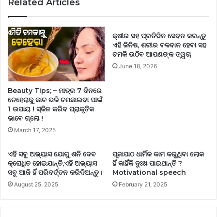
Related Articles
କ୍ଷୀର ସହ ପ୍ରତିଦିନ ସେବନ କରନ୍ତୁ
ଏହି ଜିନିଷ, ଶରୀର ବଳବାନ ହେବା ସହ
ଚମକି ଉଠିବ ଆପଣଙ୍କ ତ୍ୱଚା
June 18, 2026
Beauty Tips; – ମାତ୍ର 7 ଦିନରେ
ଚେହେରାକୁ କାଚ ଭଳି ଚମକାଇବା ପାଇଁ
1 ଉପାୟ ! ସ୍କିନ କରିବ ପ୍ରାକୃତିକ
ଭାବେ ଗ୍ଲୋ !
March 17, 2025
ଏହି ସବୁ ଅଭ୍ୟାସ ଯୋଗୁ ଶନି ଦେବ
ପୂଜାପାଠ ଧାର୍ମିକ କାମ କରୁଥିବା ଲୋକ
କ୍ରୋଧିତ ହୋଇଯାନ୍ତି,ଏହି ଅଭ୍ୟାସ
ହିଁ କାହିଁକି ଦୁଃଖ ପାଇଥାନ୍ତି ?
ସବୁ ଆଜି ହିଁ ପରିବର୍ତ୍ତନ କରିଦିଅନ୍ତୁ।
Motivational speech
August 25, 2025
February 21, 2025