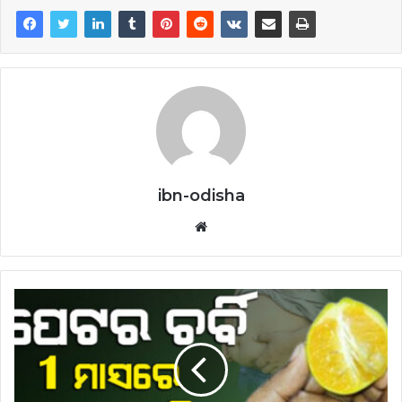
ibn-odisha
Website