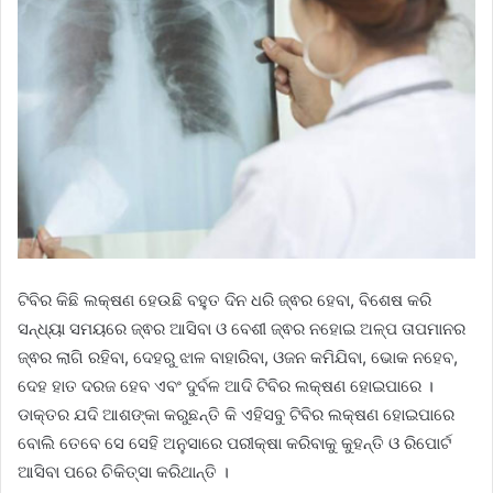
ଟିବିର କିଛି ଲକ୍ଷଣ ହେଉଛି ବହୁତ ଦିନ ଧରି ଜ୍ଵର ହେବା, ବିଶେଷ କରି
ସନ୍ଧ୍ୟା ସମୟରେ ଜ୍ଵର ଆସିବା ଓ ବେଶୀ ଜ୍ଵର ନହୋଇ ଅଳ୍ପ ତାପମାନର
ଜ୍ଵର ଲାଗି ରହିବା, ଦେହରୁ ଝାଳ ବାହାରିବା, ଓଜନ କମିଯିବା, ଭୋକ ନହେବ,
ଦେହ ହାତ ଦରଜ ହେବ ଏବଂ ଦୁର୍ବଳ ଆଦି ଟିବିର ଲକ୍ଷଣ ହୋଇପାରେ ।
ଡାକ୍ତର ଯଦି ଆଶଙ୍କା କରୁଛନ୍ତି କି ଏହିସବୁ ଟିବିର ଲକ୍ଷଣ ହୋଇପାରେ
ବୋଲି ତେବେ ସେ ସେହି ଅନୁସାରେ ପରୀକ୍ଷା କରିବାକୁ କୁହନ୍ତି ଓ ରିପୋର୍ଟ
ଆସିବା ପରେ ଚିକିତ୍ସା କରିଥାନ୍ତି ।