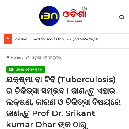
Menu
S
fo
ଖୁସି ଖବର : ବୈଷ୍ଣବ ଦେବୀ ଯାତ୍ରା କରୁଥିବା ଶ୍ରଦ୍ଧାଳୁମାନଙ୍କୁ ଫ୍ରୀରେ ମିଳିବ ଏହି ସବୁ ଖାସ ସୁବିଧା ଗୁଡିକ
Home
/
IBN ଓଡ଼ିଶା ଏକ୍ସକ୍ଲୁସିଭ୍
IBN ଓଡ଼ିଶା ଏକ୍ସକ୍ଲୁସିଭ୍
ଯକ୍ଷ୍ମା ବା ଟିବି (Tuberculosis)
ର ଚିକିତ୍ସା ସମ୍ଭବ ! ଜାଣନ୍ତୁ ଏହାର
ଲକ୍ଷଣ, କାରଣ ଓ ଚିକିତ୍ସା ବିଷୟରେ
ଜାଣନ୍ତୁ Prof Dr. Srikant
kumar Dhar ଙ୍କ ଠାରୁ