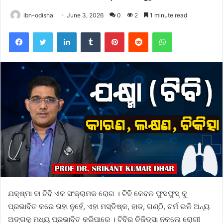
ibn-odisha
June 3, 2026
0
2
1 minute read
Facebook
Twitter
LinkedIn
Tumblr
Pinterest
Reddit
WhatsApp
ଯକ୍ଷ୍ମା ବା ଟିବି ଏକ ସଂକ୍ରାମକ ରୋଗ । ଟିବି କେବଳ ଫୁସଫୁସ୍ କୁ
ପ୍ରଭାବିତ କରେ ତାହା ନୁହେଁ, ଏହା ମସ୍ତିଷ୍କ, ହାଡ, ଗଣ୍ଠି, ଚର୍ମ ଭଳି ଅନ୍ୟ
ଅଙ୍ଗକୁ ମଧ୍ୟ ପ୍ରଭାବିତ କରିପାରେ । ଟିବିର ଚିକିତ୍ସା ନକଲେ ରୋଗୀ