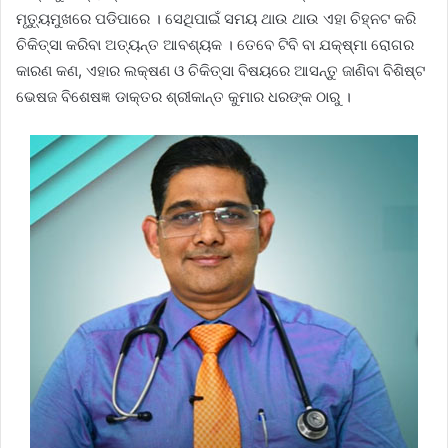
ମୃତ୍ୟୁମୁଖରେ ପଡିପାରେ । ସେଥିପାଇଁ ସମୟ ଥାଉ ଥାଉ ଏହା ଚିହ୍ନଟ କରି
ଚିକିତ୍ସା କରିବା ଅତ୍ୟନ୍ତ ଆବଶ୍ୟକ । ତେବେ ଟିବି ବା ଯକ୍ଷ୍ମା ରୋଗର
କାରଣ କଣ, ଏହାର ଲକ୍ଷଣ ଓ ଚିକିତ୍ସା ବିଷୟରେ ଆସନ୍ତୁ ଜାଣିବା ବିଶିଷ୍ଟ
ଭେଷଜ ବିଶେଷଜ୍ଞ ଡାକ୍ତର ଶ୍ରୀକାନ୍ତ କୁମାର ଧରଙ୍କ ଠାରୁ ।