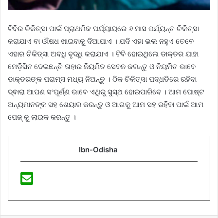
ଟିବିର ଚିକିତ୍ସା ପାଇଁ ପ୍ରାଥମିକ ପର୍ଯ୍ୟାୟରେ ୬ ମାସ ପର୍ଯ୍ୟନ୍ତ ଚିକିତ୍ସା
କରାଯାଏ ବା ଔଷଧ ଖାଇବାକୁ ଦିଆଯାଏ । ଯଦି ଏହା ଭଲ ନହୁଏ ତେବେ
ଏହାର ଚିକିତ୍ସା ଅବଧି ବୃଦ୍ଧି କରାଯାଏ । ଟିବି ହୋଇଥିଲେ ଡାକ୍ତର ଯାହା
ମେଡ଼ିସିନ ଦେଇଛନ୍ତି ତାହାର ନିୟମିତ ସେବନ କରନ୍ତୁ ଓ ନିୟମିତ ଭାବେ
ଡାକ୍ତରଙ୍କ ପରାମ୍ସ ମଧ୍ୟ ନିଅନ୍ତୁ । ଠିକ ଚିକିତ୍ସା ପଦ୍ଧତିରେ ରହିବା
ଦ୍ଵାରା ଆପଣ ସଂପୂର୍ଣ୍ଣ ଭାବେ ଏଥିରୁ ସୁସ୍ଥ ହୋଇପାରିବେ । ଆମ ପୋଷ୍ଟ
ଅନ୍ୟମାନଙ୍କ ସହ ଶେୟାର କରନ୍ତୁ ଓ ଆଗକୁ ଆମ ସହ ରହିବା ପାଇଁ ଆମ
ପେଜ୍ କୁ ଲାଇକ କରନ୍ତୁ ।
Ibn-Odisha