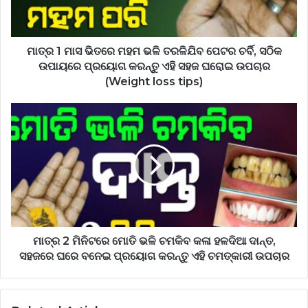
ମାତ୍ର 1 ମାସ ଭିତରେ ମହମ ଭଳି ତରଳିଯିବ ପେଟର ଚର୍ବି, ସଠିକ
ଉପାୟରେ ପ୍ରୟୋଗ କରନ୍ତୁ ଏହି ସହଜ ଘରୋଇ ଉପଚାର
(Weight loss tips)
ମାତ୍ର 2 ମିନିଟରେ ମୋତି ଭଳି ଚମକିବ କଳା ହଳଦିଆ ଦାନ୍ତ,
ସହଜରେ ଘରେ ବନେଇ ପ୍ରୟୋଗ କରନ୍ତୁ ଏହି ଚମତ୍କାରୀ ଉପଚାର