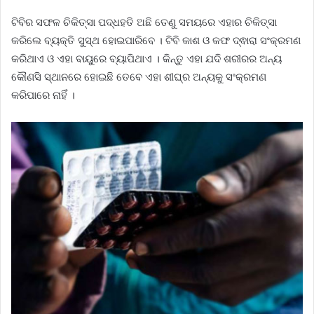
ଟିବିର ସଫଳ ଚିକିତ୍ସା ପଦ୍ଧହତି ଅଛି ତେଣୁ ସମୟରେ ଏହାର ଚିକିତ୍ସା
କରିଲେ ବ୍ୟକ୍ତି ସୁସ୍ଥ ହୋଇପାରିବେ । ଟିବି କାଶ ଓ କଫ ଦ୍ଵାରା ସଂକ୍ରମଣ
କରିଥାଏ ଓ ଏହା ବାୟୁରେ ବ୍ୟାପିଥାଏ । କିନ୍ତୁ ଏହା ଯଦି ଶରୀରର ଅନ୍ୟ
କୌଣସି ସ୍ଥାନରେ ହୋଇଛି ତେବେ ଏହା ଶୀଘ୍ର ଅନ୍ୟକୁ ସଂକ୍ରମଣ
କରିପାରେ ନାହିଁ ।