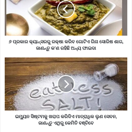
୬ ପ୍ରକାର କ୍ୟାନ୍‌ସରରୁ ରକ୍ଷା କରିବ ଗୋଟିଏ ଗିନା ସୋରିଷ ଶାଗ,
ଜାଣନ୍ତୁ କ’ଣ ରହିଛି ଅନ୍ୟ ଫାଇଦା
ଇମ୍ୟୁନ ସିଷ୍ଟମକୁ ଖରାପ କରିଦିଏ ମାତ୍ରାଧିକ ଲୁଣ ସେବନ,
ଜାଣନ୍ତୁ ଏଥିରୁ କେମିତି ବଞ୍ଚିବେ