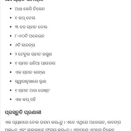
ଅଧା କେଜି ଚିକେନ
୧ କପ୍‌ ତେଲ
୩ ବଡ ଚାମଚ ତେଲ
୮-୧୦ଟି ଅଳେଇଚ
୬ଟି ଲବଙ୍ଗ
୨ ଟେବୁଲ ଚାମଚ ରସୁଣ
୧ ଚାମଚ ଧନିଆ ପାଉଡର
ଏକ ଚାମଚ ଲଙ୍କା
ସ୍ୱାଦାନୁସାରେ ଲୁଣ
୧ ଚାମଚ ଅଦା ପେଷ୍ଟ
ଏକ କପ୍‌ ଦହି
ପ୍ରସ୍ତୁତି ପ୍ରଣାଳୀ
ଏକ ପ୍ୟାନରେ ତେଲ ଗରମ କରନ୍ତୁ। ଏବେ ଏଥିରେ ଅଳେଇଚ, ଲବଙ୍ଗ
ପକାନ୍ତୁ ଏବଂ ଭଲଭାବେ ଫ୍ରାୟ କରନ୍ତୁ। ଏହାପରେ ଏଥିରେ ଚିକେନ