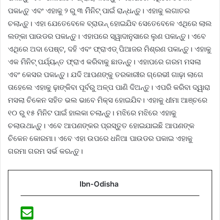
ପକାନ୍ତୁ ଏବଂ ଏହାକୁ ୨ ରୁ ୩ ମିିନିଟ୍‌ ପାଇଁ ରାନ୍ଧନ୍ତୁ। ଏହାକୁ ଲଗାତର
ଚଲାନ୍ତୁ। ଏହା ଯେତେବେଳେ ବ୍ରାଉନ୍‌ ହୋଇଯିବ ସେତେବେଳେ ଏଥିରେ ଲାଲ
ଲଙ୍କା ପାଉଡର ପକାନ୍ତୁ। ଏହାପରେ ସ୍ୱାଦାନୁସାରେ ଲୁଣ ପକାନ୍ତୁ। ଏବେ
ଏଥିରେ ଅଦା ପେଷ୍ଟ, ଦହି ଏବଂ ଫ୍ରାଏଡ୍‌ ପିଆଜର ମିଶ୍ରଣ ପକାନ୍ତୁ। ଏହାକୁ
ଏକ ମିନିଟ୍‌ ପର୍ଯ୍ୟନ୍ତ ଫ୍ରାଏ କରିବାକୁ ଛାଡନ୍ତୁ। ଏହାପରେ ଗରମ ମସଲା
ଏବଂ କେସର ପକାନ୍ତୁ। ଯଦି ଆପଣଙ୍କୁ ତରକାରୀର ଗ୍ରେଭୀ ଗାଢ଼ା ଲାଗେ
ତାହେଲେ ଏହାକୁ ଢ଼ାଙ୍କିବା ପୂର୍ବରୁ ଅଳ୍ପ ପାଣି ଦିଅନ୍ତୁ। ଏପରି କରିବା ଦ୍ୱାରା
ମସଲା ଚିକେନ ସହିତ ଭଲ ଭାବେ ମିକ୍ସ ହୋଇଯିବ। ଏହାକୁ ଧୀମା ଆଞ୍ଚରେ
୧୦ ରୁ ୧୫ ମିନିଟ ପାଇଁ ହାଲକା ଚଲାନ୍ତୁ। ମଝିରେ ମଝିରେ ଏହାକୁ
ଚଲାଉଥାନ୍ତୁ। ଏବେ ଆପଣଙ୍କର ପ୍ରସ୍ତୁତ ହୋଇଯାଇଛି ଆପଣଙ୍କ
ଚିକେନ କୋରମା। ଏବେ ଏହା ଉପରେ ଧନିଆ ପାଉଡର ପକାଇ ଏହାକୁ
ଗରମା ଗରମ ସର୍ଭ କରନ୍ତୁ।
Ibn-Odisha