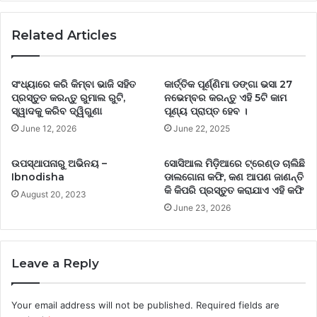
Related Articles
ସଂଧ୍ୟାରେ କରି କିମ୍ବା ଭାଜି ସହିତ
କାର୍ତ୍ତିକ ପୂର୍ଣ୍ଣିମା ଡଙ୍ଗା ଭସା 27
ପ୍ରସ୍ତୁତ କରନ୍ତୁ ରୁମାଲ ରୁଟି,
ନଭେମ୍ବର କରନ୍ତୁ ଏହି 5ଟି କାମ
ସ୍ୱାଦକୁ କରିବ ଦ୍ୱିଗୁଣା
ପୂଣ୍ୟ ପ୍ରାପ୍ତ ହେବ ।
June 12, 2026
June 22, 2025
ଉପସ୍ଥାପନାରୁ ଅଭିନୟ –
ସୋସିଆଲ ମିଡ଼ିଆରେ ଟ୍ରେଣ୍ଡ ଚାଲିଛି
Ibnodisha
ଡାଲଗୋନା କଫି, କଣ ଆପଣ ଜାଣନ୍ତି
କି କିପରି ପ୍ରସ୍ତୁତ କରାଯାଏ ଏହି କଫି
August 20, 2023
June 23, 2026
Leave a Reply
Your email address will not be published.
Required fields are