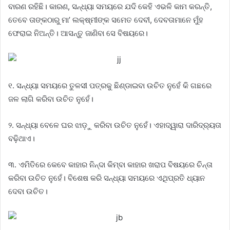
ବାରଣ ରହିଛି। କାରଣ, ସନ୍ଧ୍ୟା ସମୟରେ ଯଦି କେହି ଏଭଳି କାମ କରନ୍ତି,
ତେବେ ତାଙ୍କଠାରୁ ମା’ ଲକ୍ଷ୍ମୀଙ୍କ ସମେତ ଦେବୀ, ଦେବତାମାନେ ମୁଁହ
ଫେରାଇ ନିଅନ୍ତି। ଆସନ୍ତୁ ଜାଣିବା ସେ ବିଷୟରେ।
୧. ସନ୍ଧ୍ୟା ସମୟରେ ତୁଳସୀ ପତ୍ରକୁ ଛିଣ୍ଡାଇବା ଉଚିତ ନୁହେଁ କି ଗଛରେ
ଜଳ ଲାଗି କରିବା ଉଚିତ ନୁହେଁ।
୨. ସନ୍ଧ୍ୟା ବେଳେ ଘର ଝାଡ଼ୁ କରିବା ଉଚିତ ନୁହେଁ। ଏହାଦ୍ୱାରା ଦାରିଦ୍ର୍ୟତା
ବଢ଼ିଥାଏ।
୩. ଏମିତିରେ କେବେ କାହାର ନିନ୍ଦା କିମ୍ବା କାହାର ଖରାପ ବିଷୟରେ ଚିନ୍ତା
କରିବା ଉଚିତ ନୁହେଁ। ବିଶେଷ କରି ସନ୍ଧ୍ୟା ସମୟରେ ଏଥିପ୍ରତି ଧ୍ୟାନ
ଦେବା ଉଚିତ।