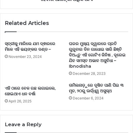
Related Articles
ସ୍ତ୍ରୀକୁ ମାରିଲେ ଯମ ଦ୍ଵାରରେ
ଘରର ମୁଖ୍ୟ ଦ୍ୱାରରେ ପ୍ରତି
ମିଳେ ଏହି ଭୟଙ୍କର ଦଣ୍ଡ –
ଗୁରୁବାର ଦିନ ଗାଧୋଇ ସାରି ଛିଞ୍ଚି
ଦିଅନ୍ତୁ ଏହି ଗୋଟିଏ ଜିନିଷ , ଦୂରେଇ
November 23, 2024
ଯିବ ସମସ୍ତ ଅଭାବ ଅସୁବିଧା –
Ibnodisha
December 28, 2023
ତାମିଲନାଡ଼ୁରେ ଦୂଷିତ ପାଣି ପିଇ ୩
ଏହି ଠାରେ ବେଳ ଗଛ ଲଗାଇଲେ,
ମୃତ, ୨୦ରୁ ଊର୍ଦ୍ଧ୍ୱ ଅସୁସ୍ଥ
ହୋଇଥାଏ ଧନ ବର୍ଷା
December 6, 2024
April 26, 2025
Leave a Reply