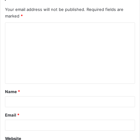
Your email address will not be published.
Required fields are
marked
*
C
o
m
m
e
n
t
Name
*
*
Email
*
Website