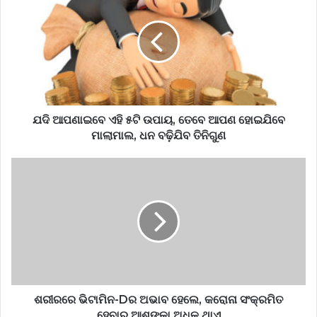
ଯଦି ଆପଣାଇବେ ଏହି ୫ଟି ଉପାୟ, ତେବେ ଆପଣ ହୋଇଯିବେ
ମାଲାମାଲ, ଧନ ବଢ଼ିଯିବ ତିନିଗୁଣ
ଶରୀରରେ ଭିଟାମିନ-Dର ଅଭାବ ହେଲେ, କରୋନା ସଂକ୍ରମିତ
ହେବାର ଆଶଙ୍କା ଅଧିକ ଥାଏ