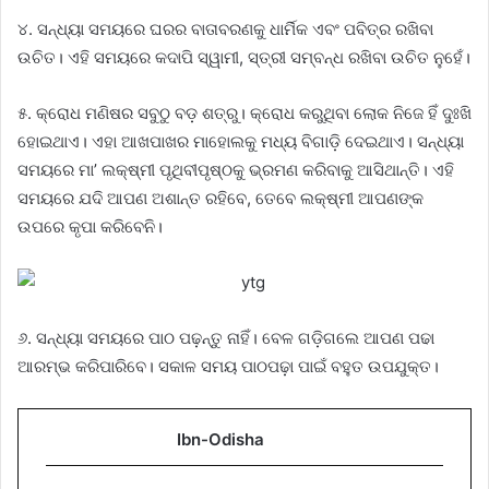
୪. ସନ୍ଧ୍ୟା ସମୟରେ ଘରର ବାତାବରଣକୁ ଧାର୍ମିକ ଏବଂ ପବିତ୍ର ରଖିବା
ଉଚିତ। ଏହି ସମୟରେ କଦାପି ସ୍ୱାମୀ, ସ୍ତ୍ରୀ ସମ୍ବନ୍ଧ ରଖିବା ଉଚିତ ନୁହେଁ।
୫. କ୍ରୋଧ ମଣିଷର ସବୁଠୁ ବଡ଼ ଶତ୍ରୁ। କ୍ରୋଧ କରୁଥିବା ଲୋକ ନିଜେ ହିଁ ଦୁଃଖି
ହୋଇଥାଏ। ଏହା ଆଖପାଖର ମାହୋଲକୁ ମଧ୍ୟ ବିଗାଡ଼ି ଦେଇଥାଏ। ସନ୍ଧ୍ୟା
ସମୟରେ ମା’ ଲକ୍ଷ୍ମୀ ପୃଥିବୀପୃଷ୍ଠକୁ ଭ୍ରମଣ କରିବାକୁ ଆସିଥାନ୍ତି। ଏହି
ସମୟରେ ଯଦି ଆପଣ ଅଶାନ୍ତ ରହିବେ, ତେବେ ଲକ୍ଷ୍ମୀ ଆପଣଙ୍କ
ଉପରେ କୃପା କରିବେନି।
୬. ସନ୍ଧ୍ୟା ସମୟରେ ପାଠ ପଢ଼ନ୍ତୁ ନାହିଁ। ବେଳ ଗଡ଼ିଗଲେ ଆପଣ ପଢା
ଆରମ୍ଭ କରିପାରିବେ। ସକାଳ ସମୟ ପାଠପଢ଼ା ପାଇଁ ବହୁତ ଉପଯୁକ୍ତ।
Ibn-Odisha