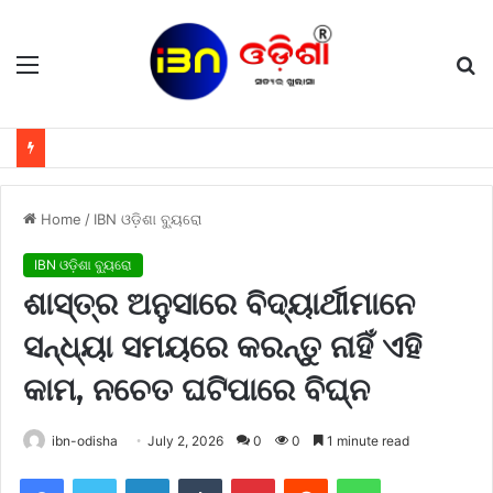
Menu
S
fo
Home
/
IBN ଓଡ଼ିଶା ବ୍ୟୁରୋ
IBN ଓଡ଼ିଶା ବ୍ୟୁରୋ
ଶାସ୍ତ୍ର ଅନୁସାରେ ବିଦ୍ୟାର୍ଥୀମାନେ
ସନ୍ଧ୍ୟା ସମୟରେ କରନ୍ତୁ ନାହିଁ ଏହି
କାମ, ନଚେତ ଘଟିପାରେ ବିଘ୍ନ
ibn-odisha
July 2, 2026
0
0
1 minute read
Facebook
Twitter
LinkedIn
Tumblr
Pinterest
Reddit
WhatsApp