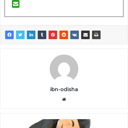
ibn-odisha
Website