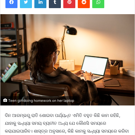
Teen girl doing homework on her laptop
ଦିନ ଆରମ୍ଭରୁ ରାତି ଶୋଇବା ପର୍ଯ୍ୟନ୍ତ ଏମିତି ବହୁତ କିଛି କାମ ରହିଛି,
ଯାହାକୁ ସନ୍ଧ୍ୟା ସମୟ ବ୍ୟତୀତ ଅନ୍ୟ ଯେ କୌଣସି ସମୟରେ
କରାଯାଇପାରିବ। ଶାସ୍ତ୍ର ଅନୁସାରେ, କିଛି କାମକୁ ସନ୍ଧ୍ୟା ସମୟରେ କରିବା