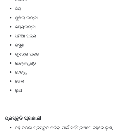
ଜିରା
ଶୁଖିଲା ଲଙ୍କା
କଞ୍ଚାଲଙ୍କା
ଧନିଆ ପତ୍ର
ରସୁଣ
ଭୃସଙ୍ଗ ପତ୍ର
ଲଙ୍କାଗୁଣ୍ଡ
ହେଙ୍ଗୁ
ତେଲ
ଲୁଣ
ପ୍ରସ୍ତୁତି ପ୍ରଣାଳୀ
ଦହି ତଡକା ପ୍ରସ୍ତୁତ କରିବା ପାଇଁ ସର୍ବପ୍ରଥମେ ଦହିରେ ଲୁଣ,