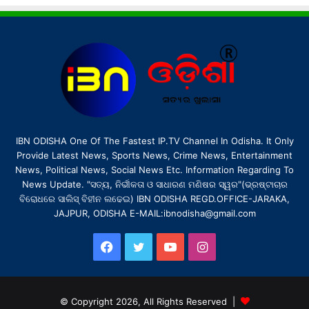
IBN ODISHA One Of The Fastest IP.TV Channel In Odisha. It Only
Provide Latest News, Sports News, Crime News, Entertainment
News, Political News, Social News Etc. Information Regarding To
News Update. "ସତ୍ୟ, ନିର୍ଭୀକତା ଓ ସାଧାରଣ ମଣିଷର ସ୍ୱର"(ଭ୍ରଷ୍ଟାଚାର
ବିରୋଧରେ ସାଲିସ୍ ବିହୀନ ଲଢେଇ) IBN ODISHA REGD.OFFICE-JARAKA,
JAJPUR, ODISHA E-MAIL:ibnodisha@gmail.com
Facebook
Twitter
YouTube
Instagram
© Copyright 2026, All Rights Reserved |