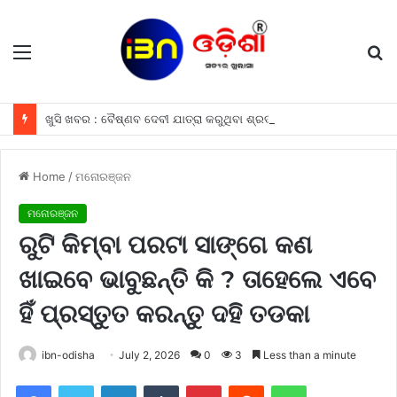
Menu
S
fo
ଖୁସି ଖବର : ବୈଷ୍ଣବ ଦେବୀ ଯାତ୍ରା କରୁଥିବା ଶ୍ରଦ୍ଧାଳୁମାନଙ୍କୁ ଫ୍ରୀରେ ମିଳିବ ଏହି ସବୁ ଖାସ ସୁବିଧା ଗୁଡିକ
Home
/
ମନୋରଞ୍ଜନ
ମନୋରଞ୍ଜନ
ରୁଟି କିମ୍ବା ପରଟା ସାଙ୍ଗେ କଣ
ଖାଇବେ ଭାବୁଛନ୍ତି କି ? ତାହେଲେ ଏବେ
ହିଁ ପ୍ରସ୍ତୁତ କରନ୍ତୁ ଦହି ତଡକା
ibn-odisha
July 2, 2026
0
3
Less than a minute
Facebook
Twitter
LinkedIn
Tumblr
Pinterest
Reddit
WhatsApp