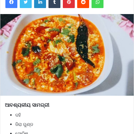
ଆବଶ୍ୟକୀୟ ସାମଗ୍ରୀ
ଦହି
ଜିରା ଗୁଣ୍ଡ
ସୋରିଷ