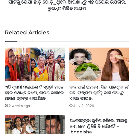
ପାଟିରୁ ଚୋପା ଛାଡ଼ି ପୋଡ଼ୁଥିଲେ ଆପଣାନ୍ତୁ ଏହି ଘରୋଇ ଉପଚାର,
ତୁରନ୍ତ ମିଳିବ ଆରାମ
Related Articles
ଏଠି ସ୍ଵାମୀ ମଲାପରେ ବି ସ୍ତ୍ରୀ ମାନେ
ବାଳ ପାଇଁ ରାମବାଣ ସିଝା ଯାଇଥିବା ଚା’
ହେଇ ନଥାନ୍ତି ବିଧବା, କାରଣ ଜାଣିଲେ
ପତି, ଫିଙ୍ଗିବା ପୂର୍ବରୁ ଜାଣି ନିଅନ୍ତୁ
ଆପଣ ସ୍ତବ୍ଦ ହେଇଯିବେ
ଏହାର ଫାଇଦା
2 weeks ago
July 2, 2026
ଅନ୍ତସତ୍ତ୍ବା ରୁବିନା କହିଲେ, ‘ଆଗକୁ
କ’ଣ ହେବ ମୁଁ କିଛି ବି ଜାଣିନାହିଁ’ –
Ibnodisha