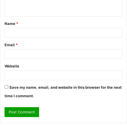
n
t
Name
*
*
Email
*
Website
Save my name, email, and website in this browser for the next
time I comment.