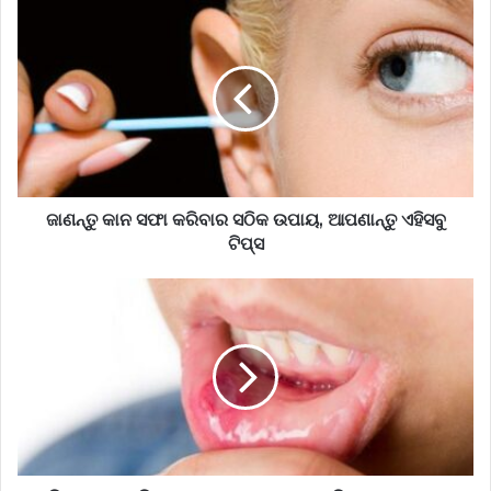
ଜାଣନ୍ତୁ କାନ ସଫା କରିବାର ସଠିକ ଉପାୟ, ଆପଣାନ୍ତୁ ଏହିସବୁ
ଟିପ୍ସ