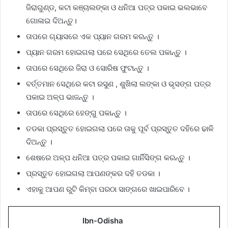
ଜିରାଗୁଣ୍ଡ, କଟା କଞ୍ଚାଲଙ୍କା ଓ ଧନିଆ ପତ୍ର ପକାଇ ଭଲଭାବେ
ଗୋଳାଇ ଦିଅନ୍ତୁ।
ତାପରେ ଗ୍ୟାସରେ ଏକ ପ୍ୟାନ ଗରମ କରନ୍ତୁ ।
ପ୍ୟାନ ଗରମ ହୋଇଗଲା ପରେ ସେଥିରେ ତେଲ ପକାନ୍ତୁ ।
ତାପରେ ସେଥିରେ ଜିରା ଓ ସୋରିଷ ଫୁଟାନ୍ତୁ ।
ବର୍ତ୍ତମାନ ସେଥିରେ କଟା ରସୁଣ , ଶୁଖିଲା ଲଙ୍କା ଓ ଭୃସଙ୍ଗ ପତ୍ର
ପକାଇ ଅଳ୍ପ ଭାଜନ୍ତୁ ।
ତାପରେ ସେଥିରେ ହେଙ୍ଗୁ ପକାନ୍ତୁ ।
ତଡକା ପ୍ରସ୍ତୁତ ହୋଇଗଲା ପରେ ତାକୁ ପୂର୍ବ ପ୍ରସ୍ତୁତ ଦହିରେ ଢାଳି
ଦିଅନ୍ତୁ ।
ଶେଷରେ ଅଳ୍ପ ଧନିଆ ପତ୍ର ପକାଇ ଗାର୍ନିସିଙ୍ଗ କରନ୍ତୁ ।
ପ୍ରସ୍ତୁତ ହୋଇଗଲା ଆପଣଙ୍କର ଦହି ତଡକା ।
ଏହାକୁ ଆପଣ ରୁଟି କିମ୍ବା ପରଠା ସାଙ୍ଗରେ ଖାଇପାରିବେ ।
Ibn-Odisha