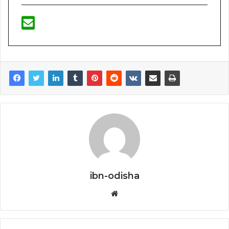
ibn-odisha
Website