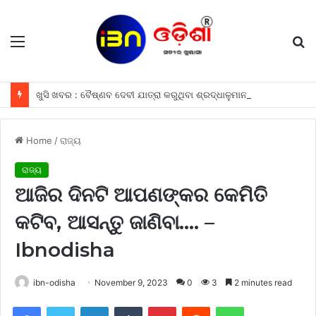
Menu
S
fo
ଖୁସି ଖବର : ବୈଷ୍ଣବ ଦେବୀ ଯାତ୍ରା କରୁଥିବା ଶ୍ରଦ୍ଧାଳୁମାନଙ୍କୁ ଫ୍ରୀରେ ମିଳିବ ଏହି ସବୁ ଖାସ ସୁବିଧା ଗୁଡିକ
Home
/
ରାଜ୍ୟ
ରାଜ୍ୟ
ଆଜିର ଦିନଟି ଆପଣଙ୍କର କେମିତି
କଟିବ, ଆସନ୍ତୁ ଜାଣିବା…. –
Ibnodisha
ibn-odisha
November 9, 2023
0
3
2 minutes read
Facebook
Twitter
LinkedIn
Tumblr
Pinterest
Reddit
WhatsApp