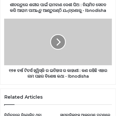
ଶୀତଋତୁରେ ଶରୀର ପାଇଁ ରାମବାଣ ଦେଶୀ ଘିଅ : ନିୟମିତ ସେବନ
କରି ଆରାମ ପାଆନ୍ତୁ ଆଣ୍ଠୁଗଣ୍ଠି ଯନ୍ତ୍ରଣାରୁ - Ibnodisha
୧୭୫ ବର୍ଷ ଟିଚର୍ସ ହ୍ୱିସ୍କି ର ଇତିହାସ ର କାହାଣୀ : କଣ ରହିଛି ଏହାର
ନାମ ପଛର ବିଶେଷ କଥା - Ibnodisha
Related Articles
ନିର୍ବାଚନରେ ନିୟୋଜିତ ଥିବା
ସାମ୍ବାଦିକଙ୍କୁ ଆକ୍ରମଣ ଘଟଣାରେ