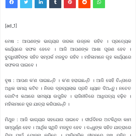
[ad_1]
ମେଷ : ଆପଣଙ୍କ ଭାଗ୍ୟର ତାରକା ଉଜ୍ଜଳ ରହିବ । ପ୍ରତ୍ୟେକ
କାର୍ଯ୍ୟରେ ସଫଳ ହେବେ । ଆଜି ଆପଣଙ୍କ ଆଶା ପୂରଣ ହେବ ।
ବୁଦ୍ଧିଜୀବିଙ୍କ ସହିତ ସମ୍ପର୍କ ମଜବୁତ ରହିବ । ମହିଳାମାନେ ଗୃହ କାର୍ଯ୍ୟରେ
ସଫଳତା ପାଇବେ ।
ବୃଷ : ଆପଣ କ’ଣ ପାଇଛନ୍ତି । କ’ଣ ହରାଇଛନ୍ତି । ଆଜି ସେହି ଚିନ୍ତାରେ
ଅଧିକ ସମୟ କଟିବ । ନିଜର ଦ୍ରବ୍ୟଲାଭ ପ୍ରତି ଧ୍ୟାନ ଦିଅନ୍ତୁ। ନଚେତ
ଗୋଟିଏ କଥାରେ ସମସ୍ୟା ଉପୁଜିବ । ରାଜିନୀତିରେ ଆଧିପତ୍ୟ ବଢ଼ିବ ।
ମହିଳାମାନେ ଦୂର ଯାତ୍ରା କରିପାରନ୍ତି ।
ମିଥୁନ : ଆଜି ଭାଗ୍ୟର ସହଯୋଗ ପାଇବେ । ଦୀର୍ଘଦିନର ଅଟକିଥିବା କାମ
ସମ୍ପୂର୍ଣ୍ଣ ହେବ । ଆର୍ଥିକ ସ୍ଥିତି ମଜବୁତ ହେବ । ବନ୍ଧୁଙ୍କ ସହିତ ଯାତ୍ରାରେ
ଯିବା ପାଇଁ ଯୋଜନା କରିବେ । ପାରିବାରିକ ଜୀବନରେ ସୁଖ ରହିବ ।