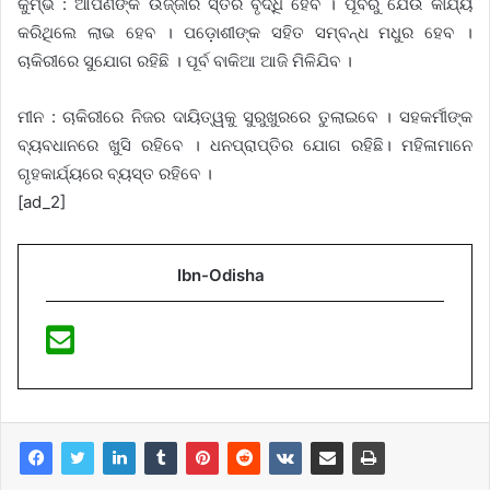
କୁମ୍ଭ : ଆପଣଙ୍କ ଉର୍ଜ୍ଜାର ସ୍ତର ବୃଦ୍ଧି ହେବ । ପୂର୍ବରୁ ଯେଉଁ କାର୍ଯ୍ୟ
କରିଥିଲେ ଲାଭ ହେବ । ପଡ଼ୋଶୀଙ୍କ ସହିତ ସମ୍ବନ୍ଧ ମଧୁର ହେବ ।
ଚାକିରୀରେ ସୁଯୋଗ ରହିଛି । ପୂର୍ବ ବାକିଆ ଆଜି ମିଳିଯିବ ।
ମୀନ : ଚାକିରୀରେ ନିଜର ଦାୟିତ୍ୱକୁ ସୁରୁଖୁରରେ ତୁଲାଇବେ । ସହକର୍ମୀଙ୍କ
ବ୍ୟବଧାନରେ ଖୁସି ରହିବେ । ଧନପ୍ରାପ୍ତିର ଯୋଗ ରହିଛି। ମହିଳାମାନେ
ଗୃହକାର୍ଯ୍ୟରେ ବ୍ୟସ୍ତ ରହିବେ ।
[ad_2]
Ibn-Odisha