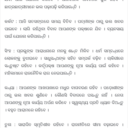
ଛାତ୍ରଛାତ୍ରୀମାନେ ଭଲ ପଢ଼ାପଢ଼ି କରିପାରନ୍ତି ।
କର୍କଟ : ଆଜି ସତସଙ୍ଗରେ ସମୟ ବିତିବ । ପତ୍ନୀଙ୍କ ଠାରୁ ଭଲ ଖବର
ପାଇବେ । ଲାଗି ରହିଥିବା ବିବାଦ ଆପଣଙ୍କ ପକ୍ଷରେ ଯିବ । ବ୍ୟବସାୟ
ପାଇଁ ଯୋଜନା କରିପାରନ୍ତି ।
ସିଂହ : ପ୍ରଭୁଙ୍କ ଆରାଧନାରେ ମନକୁ ଶାନ୍ତ ମିଳିବ । ଧର୍ମ ସମ୍ବନ୍ଧରେ
ଲୋକଙ୍କୁ ବୁଝାଇବେ । ସାଧୁସନ୍ଥଙ୍କ ସହିତ ସମ୍ପର୍କ ବଢ଼ିବ । ଚାକିରୀରେ
ସନ୍ତୁଷ୍ଟ ରହିବେ । କର୍ତୃପକ୍ଷ ଆପଣଙ୍କୁ ନୂଆ କାର୍ଯ୍ୟ ପାଇଁ କହିବେ ।
ମହିଳାମାନେ ରାଜନୈତିକ ରାଗ ନେଇପାରନ୍ତି ।
କନ୍ୟା : ଆପଣଙ୍କ ଆଖପାଖରେ ମଧୁର ବାତାବରଣ ରହିବ । ପଡ଼ୋଶୀଙ୍କ
ଠାରୁ ଭଲ ଖବର ଶୁଣିବେ । କୌଣସି ବିବାଦରେ ପସନ୍ତୁ ନାହିଁ । ନେତା
ଆପଣଙ୍କୁ ନୂଆ କାର୍ଯ୍ୟ ଅର୍ପଣ କରିବେ । ସ୍ୱାସ୍ଥ୍ୟ ପ୍ରତି ଧ୍ୟାନ ଦିଅନ୍ତୁ
। ବହୁତ ଆରାମରେ ରହିବେ ।
ତୁଳା : ସାରାଦିନ ସ୍ମୃତିଶୀଳ ରହିବେ । ରାଜନୀତିରେ ସୀମା ବଢ଼ାଇବେ ।