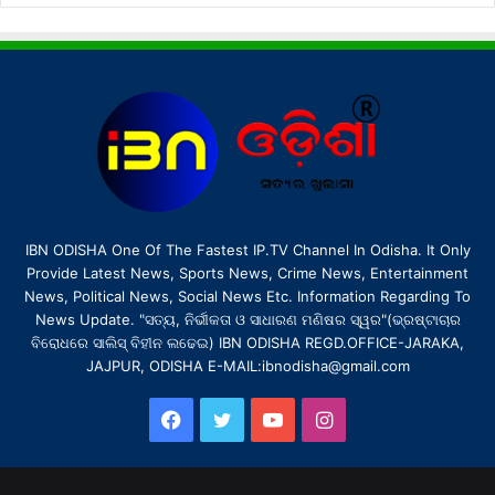
IBN ODISHA One Of The Fastest IP.TV Channel In Odisha. It Only
Provide Latest News, Sports News, Crime News, Entertainment
News, Political News, Social News Etc. Information Regarding To
News Update. "ସତ୍ୟ, ନିର୍ଭୀକତା ଓ ସାଧାରଣ ମଣିଷର ସ୍ୱର"(ଭ୍ରଷ୍ଟାଚାର
ବିରୋଧରେ ସାଲିସ୍ ବିହୀନ ଲଢେଇ) IBN ODISHA REGD.OFFICE-JARAKA,
JAJPUR, ODISHA E-MAIL:ibnodisha@gmail.com
Facebook
Twitter
YouTube
Instagram