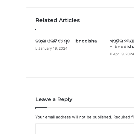
Related Articles
ଡଙ୍ଗା ଓଲଟି ୧୪ ମୃତ – Ibnodisha
ଏପ୍ରିଲ ୨୩ଯା
– Ibnodish
January 19, 2024
April 9, 202
Leave a Reply
Your email address will not be published.
Required f
C