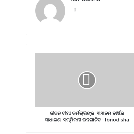
Website
ଜୀବନ ବୀମା କର୍ମଚାରିଙ୍କ ୩୩ତମ ବାର୍ଷିକ
ସାଧାରଣ ସମ୍ମିଳନୀ ଉଦଘାଟିତ - Ibnodisha