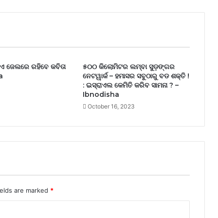
ଏ ଜେଲରେ ରହିବେ କବିତା
୫୦୦ କିଲୋମିଟର ଲମ୍ବା ସୁଡ଼ଙ୍ଗର
a
ନେଟୱାର୍କ – ହମାସର ସବୁଠାରୁ ବଡ ଶକ୍ତି !
: ଇସ୍ରାଏଲ କେମିତି କରିବ ସାମନା ? –
4
Ibnodisha
October 16, 2023
ields are marked
*