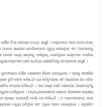
 ଯୌନ ହିଂସା ମାମଲାର ତଦନ୍ତ କରୁଛି । ଅକ୍ଟୋବର ୭ରେ ହମାସ ହଠାତ୍
ଅନେକ ସାଧାରଣ ନାଗରିକଙ୍କର ମୃତ୍ୟୁ ହୋଇଥିଲା ଏବଂ ଅନେକଙ୍କୁ
 ମାମଲା ମଧ୍ୟ ସାମ୍ନାକୁ ଆସିଥିଲା, ଯେଉଁଥିରେ ଇସ୍ରାଏଲ ପୋଲିସ
୍ୟୁମେଣ୍ଟେସନ ପାଇଁ ସନ୍ଦିଗ୍ଧ ବ୍ୟକ୍ତିଙ୍କୁ ପଚରାଉଚରା କରୁଛି ।
ଳା ଓ ଯୁବତୀମାନେ ଯୌନ ଶୋଷଣର ଶିକାର ହୋଇଥିଲେ । ତାଙ୍କୁ ଶାରୀରିକ
କ୍ଷକ ଡୁଡି କାଟଜ କହିଛନ୍ତି ଯେ କର୍ତ୍ତୃପକ୍ଷ ଏହି ଆକ୍ରମଣ ସହ ଜଡିତ
 କ୍ଲିପ ସଂଗ୍ରହ କରିଛନ୍ତି । ଏହା ମଧ୍ୟ ସେହି ଲୋକଙ୍କ ଆକାଉଣ୍ଟକୁ
କରୁଥିବା ଦେଖିଥିଲେ । ଅନୁସନ୍ଧାନକାରୀଙ୍କ ପାଖରେ ସିଧାସଳଖ ସାକ୍ଷ୍ୟ
ଁ ତାହା ସ୍ପଷ୍ଟ ହୋଇନାହିଁ ବୋଲି ସେ କହିଛନ୍ତି । ୭ ଅକ୍ଟୋବରରେ, ଗାଜା
ୀୟଙ୍କର ମତ୍ୟୁ ଘଟିଥିଲା ଏବଂ ଅଧିକ ଆହତ ହୋଇଥିଲେ । ଏଥିସହିତ