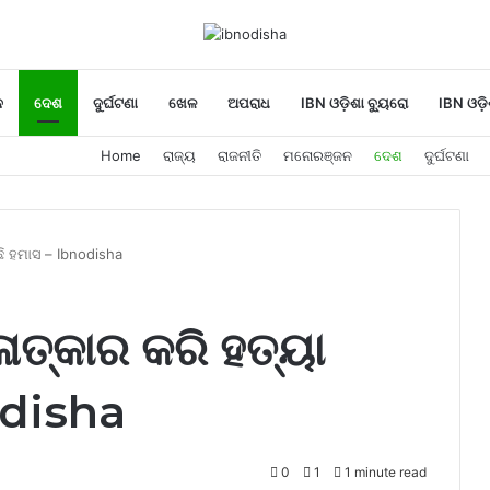
ନ
ଦେଶ
ଦୁର୍ଘଟଣା
ଖେଳ
ଅପରାଧ
IBN ଓଡ଼ିଶା ବ୍ୟୁରୋ
IBN ଓଡ଼ି
Home
ରାଜ୍ୟ
ରାଜନୀତି
ମନୋରଞ୍ଜନ
ଦେଶ
ଦୁର୍ଘଟଣା
ଛି ହମାସ – Ibnodisha
ଳାତ୍କାର କରି ହତ୍ୟା
odisha
0
1
1 minute read