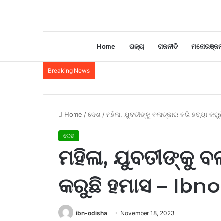
Home
ରାଜ୍ୟ
ରାଜନୀତି
ମନୋରଞ୍ଜ
Breaking News
Home
/
ଦେଶ
/
ମହିଳା, ଯୁବତୀଙ୍କୁ ବଳାତ୍କାର କରି ହତ୍ୟା କରୁ
ଦେଶ
ମହିଳା, ଯୁବତୀଙ୍କୁ ବ
କରୁଛି ହମାସ – Ibn
ibn-odisha
November 18, 2023