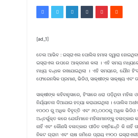
Facebook
Twitter
LinkedIn
Tumblr
Pinterest
Reddit
[ad_1]
ତେଲ ଆଭିବ : ଇସ୍ରାଏଲ ପୋଲିସ ହମାସ ଦ୍ୱାରା ହୋଇଥିବା
ଇସ୍ରାଏଲ ଉପରେ ଆକ୍ରମଣ କଲା । ଏହି ସମୟ ମଧ୍ୟରେ 
ମଧ୍ୟ ବନ୍ଧକ ରଖାଯାଇଥିଲା । ଏହି ସମୟରେ, ଯୌନ ହିଂସା
ଫୋରେନସିକ ପ୍ରମାଣ, ଭିଡିଓ, ସାକ୍ଷୀଙ୍କ ସାକ୍ଷ୍ୟ ଏବଂ ଡକ
ସାକ୍ଷୀଙ୍କ କହିବାନୁସାରେ, ହିଂସାରେ ଧରା ପଡ଼ିଥିବା ମହି
ନିର୍ଯ୍ୟାତନା ଦିଆଯାଇ ହତ୍ୟା କରାଯାଇଥିଲା । ପୋଲିସ ଅଧୀ
୧୦୦୦ ରୁ ଅଧିକ ବିବୃତ୍ତି ଏବଂ ୬୦,୦୦୦ରୁ ଅଧିକ ଭିଡିଓ
ଅନ୍ତର୍ଭୁକ୍ତ କରେ ଯେଉଁମାନେ ମହିଳାମାନଙ୍କୁ ବଳାତ୍କାର 
ନାହିଁ ଏବଂ କୌଣସି ବଳାତ୍କାର ପୀଡିତ ବଞ୍ଚିଛନ୍ତି କି ନାହି
ନିକଟ ଗ୍ରାମ ଏବଂ ଚାଷ ଜମିରେ ପ୍ରାୟ ୧୨୦୦ ଇସ୍ରାଏଲ