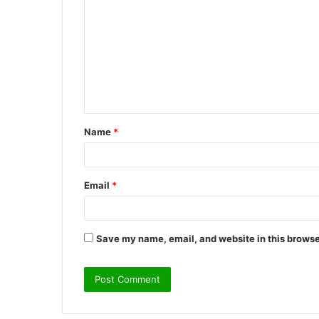
o
m
m
e
n
t
Name
*
*
Email
*
Save my name, email, and website in this browse