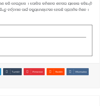
ହରଣ କରି ନେଇଥିଲେ । ପୋଲିସ କମିଶନର ଶବତାଇ ୟାକୋଭ କହିଛନ୍ତି
୍ତୁ ବର୍ତ୍ତମାନ ପାଇଁ ଡକ୍ୟୁମେଣ୍ଟେସନ ହେଉଛି ପ୍ରାଥମିକ ମିଶନ ।
Tumblr
Pinterest
Reddit
VKontakte