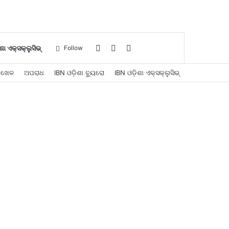
Log
Sidebar
Search
ଶା ଏକ୍ସକ୍ଲୁସିଭ୍
Follow
ଖେଳ
ଅପରାଧ
IBN ଓଡ଼ିଶା ବ୍ୟୁରୋ
IBN ଓଡ଼ିଶା ଏକ୍ସକ୍ଲୁସିଭ୍
In
for