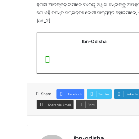
ହମାସ ଆତଙ୍କବାଦୀମାନେ ୨୪୦ରୁ ଅଧିକ ବନ୍ଦୀଙ୍କୁ ଅପ
ଯେ ଏହି ତଦନ୍ତ ସମ୍ଭବତଃ ଦୋଷୀ ସାବ୍ୟସ୍ତ ହୋଇପାରେ, କିନ
[ad_2]
Ibn-Odisha
Share
Facebook
Twitter
LinkedIn
Share via Email
Print
ibn-odisha