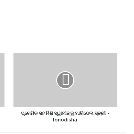
ପ୍ରେମିକ ସହ ମିଶି ସ୍ୱାମୀଙ୍କୁ ମାରିଦେଲା ସ୍ତ୍ରୀ! -
Ibnodisha