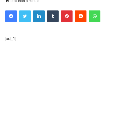
Less than a minute
Facebook
Twitter
LinkedIn
Tumblr
Pinterest
Reddit
WhatsApp
[ad_1]