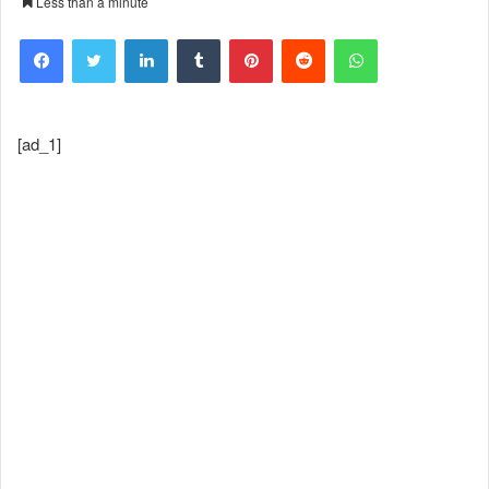
Less than a minute
Facebook
Twitter
LinkedIn
Tumblr
Pinterest
Reddit
WhatsApp
[ad_1]