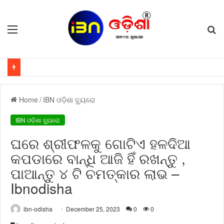
Menu
S
fo
Home
/
IBN ଓଡ଼ିଶା ବ୍ୟୁରୋ
IBN ଓଡ଼ିଶା ବ୍ୟୁରୋ
ଘରେ ଶ୍ରୀଫଳକୁ ଗୋଟିଏ ହଳଦିଆ
କପଡାରେ ବାନ୍ଧି ଆଜି ହିଁ ରଖନ୍ତୁ ,
ପାଆନ୍ତୁ ୪ ଟି ଚମତ୍କାର ଲାଭ –
Ibnodisha
ibn-odisha
December 25, 2023
0
0