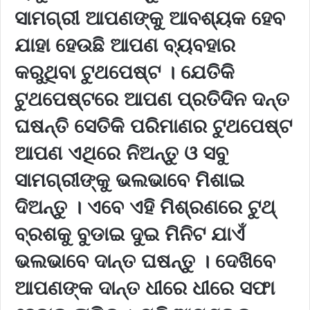
ସାମଗ୍ରୀ ଆପଣଙ୍କୁ ଆବଶ୍ୟକ ହେବ
ଯାହା ହେଉଛି ଆପଣ ବ୍ୟବହାର
କରୁଥିବା ଟୁଥପେଷ୍ଟ । ଯେତିକି
ଟୁଥପେଷ୍ଟରେ ଆପଣ ପ୍ରତିଦିନ ଦନ୍ତ
ଘଷନ୍ତି ସେତିକି ପରିମାଣର ଟୁଥପେଷ୍ଟ
ଆପଣ ଏଥିରେ ନିଅନ୍ତୁ ଓ ସବୁ
ସାମଗ୍ରୀଙ୍କୁ ଭଲଭାବେ ମିଶାଇ
ଦିଅନ୍ତୁ । ଏବେ ଏହି ମିଶ୍ରଣରେ ଟୁଥ୍
ବ୍ରଶକୁ ବୁଡାଇ ଦୁଇ ମିନିଟ ଯାଏଁ
ଭଲଭାବେ ଦାନ୍ତ ଘଷନ୍ତୁ । ଦେଖିବେ
ଆପଣଙ୍କ ଦାନ୍ତ ଧୀରେ ଧୀରେ ସଫା