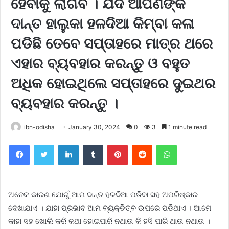
ହେବାକୁ ଲାଗିବ । ଯଦି ଆପଣଙ୍କ
ଦାନ୍ତ ହାଲୁକା ହଳଦିଆ କିମ୍ବା କଳା
ପଡିଛି ତେବେ ସପ୍ତାହରେ ମାତ୍ର ଥରେ
ଏହାର ବ୍ୟବହାର କରନ୍ତୁ ଓ ବହୁତ
ଅଧିକ ହୋଇଥିଲେ ସପ୍ତାହରେ ଦୁଇଥର
ବ୍ୟବହାର କରନ୍ତୁ ।
ibn-odisha
January 30, 2024
0
3
1 minute read
Facebook
Twitter
LinkedIn
Tumblr
Pinterest
Reddit
WhatsApp
ଅନେକ କାରଣ ଯୋଗୁଁ ଆମ ଦାନ୍ତ ହଳଦିଆ ପଡିବା ସହ ଅପରିଷ୍କାର
ଦେଖାଯାଏ । ଯାହା ପ୍ରଭାବ ଆମ ବ୍ୟକ୍ତିତ୍ବ ଉପରେ ପଡିଥାଏ । ଆମେ
କାହା ସହ ଖୋଲି କରି କଥା ହୋଇପାରି ନଥାଉ କି ହସି ପାରି ଥାଉ ନଥାଉ ।