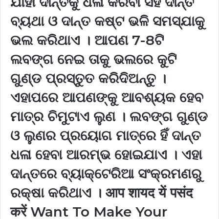
ଯାହା ଦାନ୍ତକୁ ଧଳା କରିବା ସହ ଦାନ୍ତ
ବ୍ୟଥା ଓ ଦାନ୍ତ କଷ୍ଟ ଭଳି ସମସ୍ଯାକୁ
ଭଲ କରିଥାଏ । ଆପଣ 7-8ଟି
ଲବଙ୍ଗ ନେଇ ତାକୁ ଭଲରେ କୁଟି
ଗୁଣ୍ଡ ପ୍ରସ୍ତୁତ କରିଦିଅନ୍ତୁ ।
ଏହାପରେ ଆପଣଙ୍କୁ ଆବଶ୍ୟକ ହେବ
ମାତ୍ର ଚିମୁଟାଏ ଲୁଣ । ଲବଙ୍ଗ ଗୁଣ୍ଡ
ଓ ଲୁଣର ପ୍ରୟୋଗ ମାତ୍ରେ ହିଁ ଦାନ୍ତ
ଧଳା ହେବା ଆରମ୍ଭ ହୋଇଯାଏ । ଏହା
ଦାନ୍ତରେ ବ୍ୟାକ୍ଟେରିଆ ସଂକ୍ରମଣରୁ
ରକ୍ଷା କରିଥାଏ । आप शायद यें पसंद
करें Want To Make Your