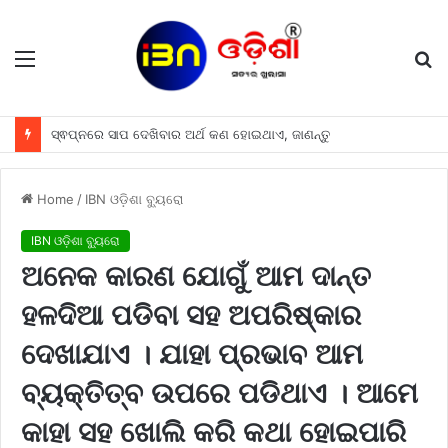
Menu
S
fo
ସ୍ଵପ୍ନରେ ସାପ ଦେଖିବାର ଅର୍ଥ କଣ ହୋଇଥାଏ, ଜାଣନ୍ତୁ
Home
/
IBN ଓଡ଼ିଶା ବ୍ୟୁରୋ
IBN ଓଡ଼ିଶା ବ୍ୟୁରୋ
ଅନେକ କାରଣ ଯୋଗୁଁ ଆମ ଦାନ୍ତ
ହଳଦିଆ ପଡିବା ସହ ଅପରିଷ୍କାର
ଦେଖାଯାଏ । ଯାହା ପ୍ରଭାବ ଆମ
ବ୍ୟକ୍ତିତ୍ବ ଉପରେ ପଡିଥାଏ । ଆମେ
କାହା ସହ ଖୋଲି କରି କଥା ହୋଇପାରି