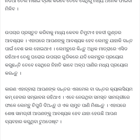
ନଡିଆ ତେଲ ମିଶାଇ ବ୍ରଶ କରିବେ ତେବେ ସେଥିରୁ ମଧ୍ୟ ଅନେକ ଫାଇଦା
ମିଳିବ ।
ଉପଚାର ପ୍ରସ୍ତୁତ କରିବାକୁ ମଧ୍ୟ କେବଳ ଚିମୁଟାଏ ହଳଦୀ ଗୁଣ୍ଡର
ଆବଶ୍ୟକ । ଏହାପରେ ଆପଣଙ୍କୁ ଆବଶ୍ୟକ ହେବ ଲେମ୍ବୁ ଯାହାକି ଦାନ୍ତ
ପାଇଁ ବେଶ ଭଲ ହୋଇଥାଏ । ଲେମ୍ବୁରେ କିନ୍ତୁ ଅଧିକ ମାତ୍ରାରେ ଏସିଡ
ରହିଥାଏ ତେଣୁ ଘରୋଇ ଉପଚାର ଗୁଡିକରେ ଯଦି ଲେମ୍ବୁର ପ୍ରୟୋଗ
କରୁଛନ୍ତି ତେବେ ସେଥିରେ ନିହାତି ଭାବେ ଅଳ୍ପ ପାଣିର ମଧ୍ୟ ପ୍ରୟୋଗ
କରନ୍ତୁ ।
କାରଣ ଏହାଦ୍ବାରା ଆପଣଙ୍କ ଦାନ୍ତର ଏନାମେଲ ବା ଦାନ୍ତର କ୍ୟାଲସିୟମ
କମ୍ ହେବାର ସମ୍ଭାବନା ରହିଥାଏ । ଏବେ ନେଇଥିବା ସମସ୍ତ ସାମଗ୍ରୀରେ
ଫାଳେ ଲେମ୍ବୁ ଚିପୁଡି ଦିଅନ୍ତୁ ଓ ଏକ ଚାମୁଚ ପାଣି ମିଶାନ୍ତୁ । ଏହାପରେ
ଶେଷ ସାମଗ୍ରୀ ଆପଣଙ୍କୁ ଆବଶ୍ୟକ ହେବ ଯାହା ହେଉଛି ଆପଣ
ବ୍ୟବହାର କରୁଥିବା ଟୁଥପେଷ୍ଟ ।