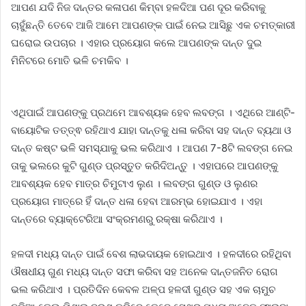
ଆପଣ ଯଦି ନିଜ ଦାନ୍ତର କଳାପଣ କିମ୍ବା ହଳଦିଆ ପଣ ଦୂର କରିବାକୁ
ଚାହୁଁଛନ୍ତି ତେବେ ଆଜି ଆମେ ଆପଣଙ୍କ ପାଇଁ ନେଇ ଆସିଛୁ ଏକ ଚମତ୍କାରୀ
ଘରୋଇ ଉପଚାର । ଏହାର ପ୍ରୟୋଗ କଲେ ଆପଣଙ୍କ ଦାନ୍ତ ଦୁଇ
ମିନିଟରେ ମୋତି ଭଳି ଚମକିବ ।
ଏଥିପାଇଁ ଆପଣଙ୍କୁ ପ୍ରଥମେ ଆବଶ୍ୟକ ହେବ ଲବଙ୍ଗ । ଏଥିରେ ଆଣ୍ଟି-
ବାୟୋଟିକ ତତ୍ତ୍ଵ ରହିଥାଏ ଯାହା ଦାନ୍ତକୁ ଧଳା କରିବା ସହ ଦାନ୍ତ ବ୍ୟଥା ଓ
ଦାନ୍ତ କଷ୍ଟ ଭଳି ସମସ୍ଯାକୁ ଭଲ କରିଥାଏ । ଆପଣ 7-8ଟି ଲବଙ୍ଗ ନେଇ
ତାକୁ ଭଲରେ କୁଟି ଗୁଣ୍ଡ ପ୍ରସ୍ତୁତ କରିଦିଅନ୍ତୁ । ଏହାପରେ ଆପଣଙ୍କୁ
ଆବଶ୍ୟକ ହେବ ମାତ୍ର ଚିମୁଟାଏ ଲୁଣ । ଲବଙ୍ଗ ଗୁଣ୍ଡ ଓ ଲୁଣର
ପ୍ରୟୋଗ ମାତ୍ରେ ହିଁ ଦାନ୍ତ ଧଳା ହେବା ଆରମ୍ଭ ହୋଇଯାଏ । ଏହା
ଦାନ୍ତରେ ବ୍ୟାକ୍ଟେରିଆ ସଂକ୍ରମଣରୁ ରକ୍ଷା କରିଥାଏ ।
ହଳଦୀ ମଧ୍ୟ ଦାନ୍ତ ପାଇଁ ବେଶ ଲାଭଦାୟକ ହୋଇଥାଏ । ହଳଦୀରେ ରହିଥିବା
ଔଷଧୀୟ ଗୁଣ ମଧ୍ୟ ଦାନ୍ତ ସଫା କରିବା ସହ ଅନେକ ଦାନ୍ତଜନିତ ରୋଗ
ଭଲ କରିଥାଏ । ପ୍ରତିଦିନ କେବଳ ଅଳ୍ପ ହଳଦୀ ଗୁଣ୍ଡ ସହ ଏକ ଚାମୁଚ