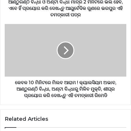
ଆଣ୍ଠୁଗଣ୍ଠି ବିନ୍ଧା ଓ ଅଣ୍ଟା ବିନ୍ଧା ମାତ୍ର 2 ମିନିଟରେ ଭଲ ହେବ,
ଏବେ ହିଁ ପ୍ରୟୋଗ କରି ଦେଖନ୍ତୁ ଆୟୁର୍ବେଦିକ ଗୁଣରେ ଭରପୁର ଏହି
ଚମତ୍କାରୀ ପତ୍ର
କେବଳ 10 ମିନିଟରେ ମିଲବ ଆରାମ ! କ୍ୟାଲସିୟମ ଅଭାବ,
ଆଣ୍ଠୁଗଣ୍ଠି ବିନ୍ଧା, ଅଣ୍ଟା ବିନ୍ଧାରୁ ମିଳିବ ମୁକ୍ତି, ଶୀଘ୍ର
ପ୍ରୟୋଗ କରି ଦେଖନ୍ତୁ ଏହି ଚମତ୍କାରୀ ରିମେଡି
Related Articles