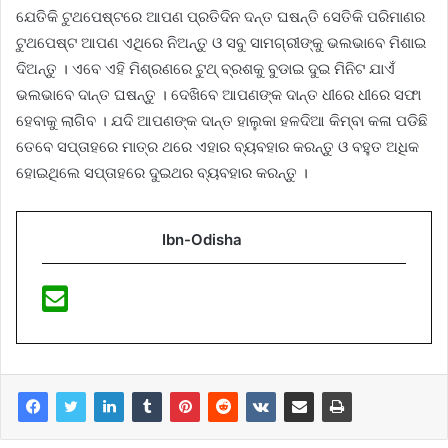
ଯେତିକି ଟୁଥପେଷ୍ଟରେ ଆପଣ ପ୍ରତିଦିନ ଦନ୍ତ ଘଷନ୍ତି ସେତିକି ପରିମାଣର
ଟୁଥପେଷ୍ଟ ଆପଣ ଏଥିରେ ନିଅନ୍ତୁ ଓ ସବୁ ସାମଗ୍ରୀଙ୍କୁ ଭଲଭାବେ ମିଶାଇ
ଦିଅନ୍ତୁ । ଏବେ ଏହି ମିଶ୍ରଣରେ ଟୁଥ୍ ବ୍ରଶକୁ ବୁଡାଇ ଦୁଇ ମିନିଟ ଯାଏଁ
ଭଲଭାବେ ଦାନ୍ତ ଘଷନ୍ତୁ । ଦେଖିବେ ଆପଣଙ୍କ ଦାନ୍ତ ଧୀରେ ଧୀରେ ସଫା
ହେବାକୁ ଲାଗିବ । ଯଦି ଆପଣଙ୍କ ଦାନ୍ତ ହାଲୁକା ହଳଦିଆ କିମ୍ବା କଳା ପଡିଛି
ତେବେ ସପ୍ତାହରେ ମାତ୍ର ଥରେ ଏହାର ବ୍ୟବହାର କରନ୍ତୁ ଓ ବହୁତ ଅଧିକ
ହୋଇଥିଲେ ସପ୍ତାହରେ ଦୁଇଥର ବ୍ୟବହାର କରନ୍ତୁ ।
Ibn-Odisha