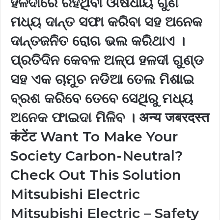
ହଳଦୀରେ ରହିଥିବା ଔଷଧୀୟ ଗୁଣ
ମଧ୍ୟ ଦାନ୍ତ ସଫା କରିବା ସହ ଅନେକ
ଦାନ୍ତଜନିତ ରୋଗ ଭଲ କରିଥାଏ ।
ପ୍ରତିଦିନ କେବଳ ଅଳ୍ପ ହଳଦୀ ଗୁଣ୍ଡ
ସହ ଏକ ଚାମୁଚ ନଡିଆ ତେଲ ମିଶାଇ
ବ୍ରଶ କରିବେ ତେବେ ସେଥିରୁ ମଧ୍ୟ
ଅନେକ ଫାଇଦା ମିଳିବ । अन्य जबरदस्त
कंटेंट Want To Make Your
Society Carbon-Neutral?
Check Out This Solution
Mitsubishi Electric
Mitsubishi Electric – Safety