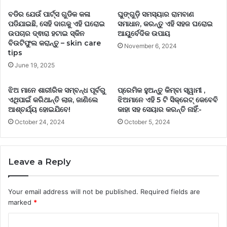
ବଡିର ଯେଉଁ ପାର୍ଟ୍ସ ଗୁଡିକ କଳା
ଘୁଙ୍ଗୁଡ଼ି ସମସ୍ୟାର ରାମବାଣ
ପଡିଯାଇଛି, ସେହି ଦାଗକୁ ଏହି ଘରୋଇ
ସମାଧାନ, କରନ୍ତୁ ଏହି ସହଜ ଘରୋଇ
ଉପଚାର ଦ୍ଵାରା ହଟାଇ ସ୍କିନ
ଆୟୁର୍ବେଦିକ ଉପାୟ
ବିଉଟିଫୁଲ କରାନ୍ତୁ – skin care
November 6, 2024
tips
June 19, 2025
ଝିଅ ମାନେ ଶାରୀରିକ ସମ୍ବନ୍ଧ ପୂର୍ବରୁ
ପ୍ରେମିକ ହୁଅନ୍ତୁ କିମ୍ବା ସ୍ୱାମୀ ,
ଏଥିପାଇଁ କରିଥାନ୍ତି ଲାଜ, ଜାଣିଲେ
ଝିଅମାନେ ଏହି 5 ଟି ସିକ୍ରେଟ୍ କେବେବି
ଆଶ୍ଚର୍ଯ୍ୟ ହୋଇଯିବେ!
କାହା ସହ ସେୟାର କରନ୍ତି ନାହିଁ:-
October 24, 2024
October 5, 2024
Leave a Reply
Your email address will not be published.
Required fields are
marked
*
C