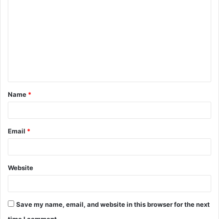
o
m
m
e
n
t
Name
*
*
Email
*
Website
Save my name, email, and website in this browser for the next