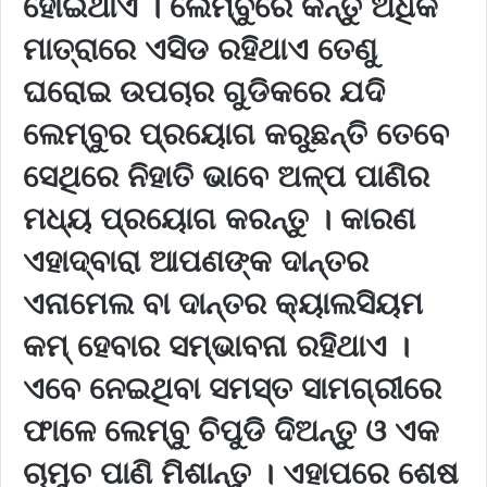
ହୋଇଥାଏ । ଲେମ୍ବୁରେ କିନ୍ତୁ ଅଧିକ
ମାତ୍ରାରେ ଏସିଡ ରହିଥାଏ ତେଣୁ
ଘରୋଇ ଉପଚାର ଗୁଡିକରେ ଯଦି
ଲେମ୍ବୁର ପ୍ରୟୋଗ କରୁଛନ୍ତି ତେବେ
ସେଥିରେ ନିହାତି ଭାବେ ଅଳ୍ପ ପାଣିର
ମଧ୍ୟ ପ୍ରୟୋଗ କରନ୍ତୁ । କାରଣ
ଏହାଦ୍ବାରା ଆପଣଙ୍କ ଦାନ୍ତର
ଏନାମେଲ ବା ଦାନ୍ତର କ୍ୟାଲସିୟମ
କମ୍ ହେବାର ସମ୍ଭାବନା ରହିଥାଏ ।
ଏବେ ନେଇଥିବା ସମସ୍ତ ସାମଗ୍ରୀରେ
ଫାଳେ ଲେମ୍ବୁ ଚିପୁଡି ଦିଅନ୍ତୁ ଓ ଏକ
ଚାମୁଚ ପାଣି ମିଶାନ୍ତୁ । ଏହାପରେ ଶେଷ