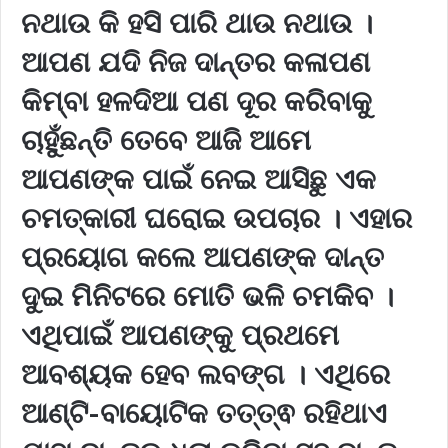
ନଥାଉ କି ହସି ପାରି ଥାଉ ନଥାଉ ।
ଆପଣ ଯଦି ନିଜ ଦାନ୍ତର କଳାପଣ
କିମ୍ବା ହଳଦିଆ ପଣ ଦୂର କରିବାକୁ
ଚାହୁଁଛନ୍ତି ତେବେ ଆଜି ଆମେ
ଆପଣଙ୍କ ପାଇଁ ନେଇ ଆସିଛୁ ଏକ
ଚମତ୍କାରୀ ଘରୋଇ ଉପଚାର । ଏହାର
ପ୍ରୟୋଗ କଲେ ଆପଣଙ୍କ ଦାନ୍ତ
ଦୁଇ ମିନିଟରେ ମୋତି ଭଳି ଚମକିବ ।
ଏଥିପାଇଁ ଆପଣଙ୍କୁ ପ୍ରଥମେ
ଆବଶ୍ୟକ ହେବ ଲବଙ୍ଗ । ଏଥିରେ
ଆଣ୍ଟି-ବାୟୋଟିକ ତତ୍ତ୍ଵ ରହିଥାଏ