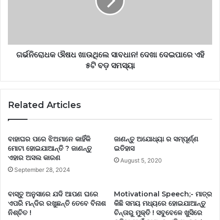
ଗର୍ଭନିରୋଧକ ଔଷଧ ଖାଉଥିଲେ ସାବଧାନ! ଦେଖା ଦେଇପାରେ ଏହି
୫ଟି ବଡ଼ ସମସ୍ୟା
Related Articles
ବାହାଘର ପରେ ଝିଅମାନେ କାହିଁକି
ଜାଣନ୍ତୁ ଅଯୋଧ୍ୟା ର ସମ୍ପୂର୍ଣ୍ଣ
ମୋଟା ହୋଇଯାଆନ୍ତି ? ଜାଣନ୍ତୁ
ଇତିହାସ
ଏହାର ଅସଲ କାରଣ
August 5, 2020
September 28, 2024
ବାସ୍ତୁ ଅନୁସାରେ ଯଦି ଆପଣ ଘରେ
Motivational Speech;- ମାତ୍ର
ଏପରି ମନ୍ଦିର ରଖୁଛନ୍ତି ତେବେ ବିନାଶ
କିଛି ସମୟ ମଧ୍ୟରେ ହୋଇଯାଆନ୍ତୁ
ନିଶ୍ଚିତ !
ଚିନ୍ତାରୁ ମୁକ୍ତି ! ସବୁବେଳେ ଖୁସିରେ