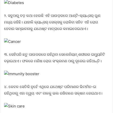
୨. ସବୁଠାରୁ ବଡ଼ କଥା ହେଉଛି ଏହି ପାଉଡ଼ରରେ ଆଣ୍ଟି-କ୍ୟାନ୍ସର୍ ଗୁଣ
ମଧ୍ୟ ରହିଛି। ଯାହାକି କ୍ୟାନ୍ସର୍ ସେଲ୍ସକୁ ରୋକିବା ସହିତ ଏହି ରୋଗ
ହେବାର ସମ୍ଭାବନାକୁ ଯଥେଷ୍ଟ ମାତ୍ରାରେ କମାଇଦେଇଥାଏ।
୩. ସେହିପରି ଛତୁ ପାଉଡରରେ ରହିଥିବା ସେଲେନିୟମ୍ ଶରୀରର ଇମ୍ୟୁନିଟି
ବଢ଼ାଇଥାଏ। ଫଳରେ ମଣିଷ ରୋଗ ସଂକ୍ରମଣ ଠାରୁ ଦୂରେଇ ରହିଥାନ୍ତି।
୪. କେବଳ ସେତିକି ନୁହେଁ ଏଥିରେ ଯଥେଷ୍ଟ ପରିମାଣର ଭିଟାମିନ-ଇ
ରହିଥିବାରୁ ଏହା ତ୍ୱଚା ଏବଂ ବାଳକୁ ଭଲ ରଖିବାରେ ସକ୍ଷମ ହୋଇଥାଏ।