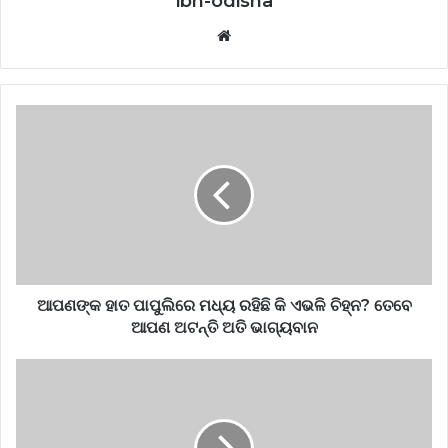
ibn-odisha
Website
ଆପଣଙ୍କ ହାତ ପାପୁଲିରେ ମଧ୍ୟ ରହିଛି କି ଏଭଳି ଚିହ୍ନ? ତେବେ
ଆପଣ ଅଟନ୍ତି ଅତି ଭାଗ୍ୟବାନ