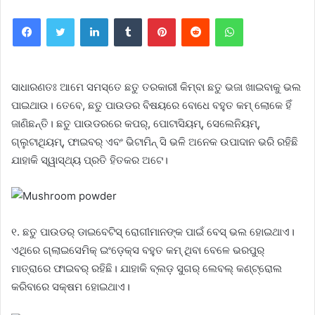
Facebook
Twitter
LinkedIn
Tumblr
Pinterest
Reddit
WhatsApp
ସାଧାରଣତଃ ଆମେ ସମସ୍ତେ ଛତୁ ତରକାରୀ କିମ୍ବା ଛତୁ ଭଜା ଖାଇବାକୁ ଭଲ
ପାଇଥାଉ। ତେବେ, ଛତୁ ପାଉଡର ବିଷୟରେ ବୋଧେ ବହୁତ କମ୍ ଲୋକେ ହିଁ
ଜାଣିଛନ୍ତି। ଛତୁ ପାଉଡରରେ କପର୍, ପୋଟାସିୟମ୍, ସେଲେନିୟମ୍,
ଗ୍ଲୁଟାଥିୟମ୍, ଫାଇବର୍ ଏବଂ ଭିଟାମିନ୍ ସି ଭଳି ଅନେକ ଉପାଦାନ ଭରି ରହିଛି
ଯାହାକି ସ୍ୱାସ୍ଥ୍ୟ ପ୍ରତି ହିତକର ଅଟେ।
୧. ଛତୁ ପାଉଡର୍ ଡାଇବେଟିସ୍ ରୋଗୀମାନଙ୍କ ପାଇଁ ବେସ୍ ଭଲ ହୋଇଥାଏ।
ଏଥିରେ ଗ୍ଲାଇସେମିକ୍ ଇଂଡ଼େକ୍ସ ବହୁତ କମ୍ ଥିବା ବେଳେ ଭରପୁର୍
ମାତ୍ରାରେ ଫାଇବର୍ ରହିଛି। ଯାହାକି ବ୍ଲଡ଼ ସୁଗର୍ ଲେବଲ୍ କଣ୍ଟ୍ରୋଲ
କରିବାରେ ସକ୍ଷମ ହୋଇଥାଏ।