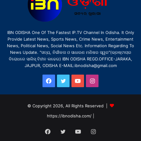
IBN ODISHA One Of The Fastest IP.TV Channel In Odisha. It Only
Provide Latest News, Sports News, Crime News, Entertainment
News, Political News, Social News Etc. Information Regarding To
News Update. "ସତ୍ୟ, ନିର୍ଭୀକତା ଓ ସାଧାରଣ ମଣିଷର ସ୍ୱର"(ଭ୍ରଷ୍ଟାଚାର
ବିରୋଧରେ ସାଲିସ୍ ବିହୀନ ଲଢେଇ) IBN ODISHA REGD.OFFICE-JARAKA,
JAJPUR, ODISHA E-MAIL:ibnodisha@gmail.com
Facebook
Twitter
YouTube
Instagram
© Copyright 2026, All Rights Reserved |
https://ibnodisha.com/
|
Facebook
Twitter
YouTube
Instagram