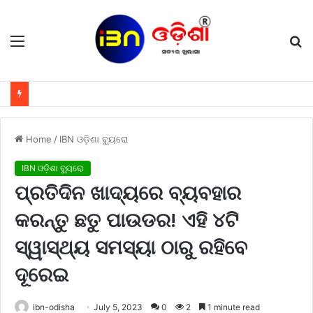
Menu
S
fo
Home
/
IBN ଓଡ଼ିଶା ବ୍ୟୁରୋ
IBN ଓଡ଼ିଶା ବ୍ୟୁରୋ
ପ୍ରତିଦିନ ଖାଦ୍ୟରେ ବ୍ୟବହାର
କରନ୍ତୁ ଛତୁ ପାଉଡର! ଏହି ୪ଟି
ସ୍ୱାସ୍ଥ୍ୟ ସମସ୍ୟା ଠାରୁ ରହିବେ
ଦୂରେଇ
ibn-odisha
July 5, 2023
0
2
1 minute read