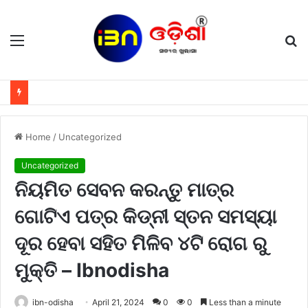
Menu
S
fo
Home
/
Uncategorized
Uncategorized
ନିୟମିତ ସେବନ କରନ୍ତୁ ମାତ୍ର
ଗୋଟିଏ ପତ୍ର କିଡ୍ନୀ ସ୍ତନ ସମସ୍ୟା
ଦୂର ହେବା ସହିତ ମିଳିବ ୪ଟି ରୋଗ ରୁ
ମୁକ୍ତି – Ibnodisha
ibn-odisha
April 21, 2024
0
0
Less than a minute