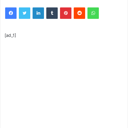
Facebook
Twitter
LinkedIn
Tumblr
Pinterest
Reddit
WhatsApp
[ad_1]