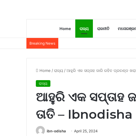
Home
ରାଜ୍ୟ
ରାଜନୀତି
ମନୋରଞ୍ଜ
Breaking News
Home
/
ରାଜ୍ୟ
/
ଆହୁରି ଏକ ସପ୍ତାହ ଜାରି ରହିବ ପ୍ରଚଣ୍ଡ ଖରା
ରାଜ୍ୟ
ଆହୁରି ଏକ ସପ୍ତାହ ଜ
ତାତି – Ibnodisha
ibn-odisha
April 25, 2024