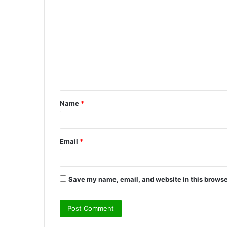
o
m
m
e
n
t
Name
*
*
Email
*
Save my name, email, and website in this browse