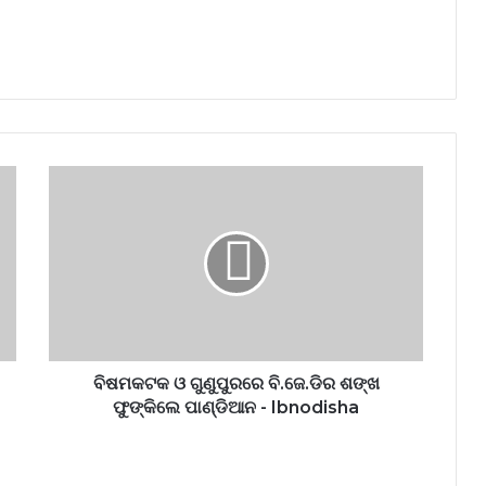
ବିଷମକଟକ ଓ ଗୁଣୁପୁରରେ ବି.ଜେ.ଡିର ଶଙ୍ଖ
ଫୁଙ୍କିଲେ ପାଣ୍ଡିଆନ - Ibnodisha