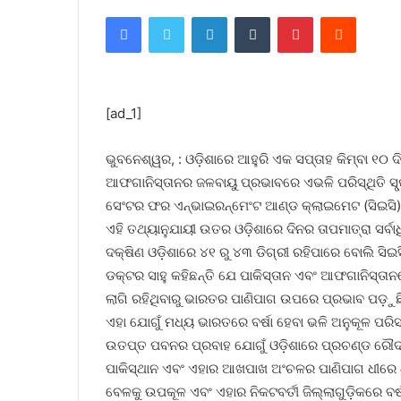
Facebook
Twitter
LinkedIn
Tumblr
Pinterest
Reddit
[ad_1]
ଭୁବନେଶ୍ୱର, : ଓଡ଼ିଶାରେ ଆହୁରି ଏକ ସପ୍ତାହ କିମ୍ବା ୧୦ ଦିନ
ଆଫଗାନିସ୍ତାନର ଜଳବାୟୁ ପ୍ରଭାବରେ ଏଭଳି ପରିସ୍ଥିତି ସୃ୍‌
ସେଂଟର ଫର ଏନ୍‌ଭାଇରନ୍‌ମେଂଟ ଆଣ୍ଡ କ୍ଲାଇମେଟ (ସିଇସି)
ଏହି ତଥ୍ୟାନୁଯାୟୀ ଉତର ଓଡ଼ିଶାରେ ଦିନର ତାପମାତ୍ରା ସର୍ବାଧ
ଦକ୍ଷିଣ ଓଡ଼ିଶାରେ ୪୧ ରୁ ୪୩ ଡିଗ୍ରୀ ରହିପାରେ ବୋଲି ସିଇସି
ଡକ୍ଟର ସାହୁ କହିଛନ୍ତି ଯେ ପାକିସ୍ତାନ ଏବଂ ଆଫଗାନିସ୍ତାନ
ଲାଗି ରହିଥିବାରୁ ଭାରତର ପାଣିପାଗ ଉପରେ ପ୍ରଭାବ ପଡ଼ୁଛ
ଏହା ଯୋଗୁଁ ମଧ୍ୟ ଭାରତରେ ବର୍ଷା ହେବା ଭଳି ଅନୁକୂଳ ପରିସ୍ଥ
ଉତପ୍ତ ପବନର ପ୍ରବାହ ଯୋଗୁଁ ଓଡ଼ିଶାରେ ପ୍ରଚଣ୍ଡ ରୌଦ୍ର ତ
ପାକିସ୍ଥାନ ଏବଂ ଏହାର ଆଖପାଖ ଅଂଚଳର ପାଣିପାଗ ଧୀରେ ଧୀର
ବେଳକୁ ଉପକୂଳ ଏବଂ ଏହାର ନିକଟବର୍ତୀ ଜିଲ୍ଲାଗୁଡ଼ିକରେ ବର୍