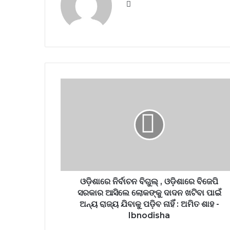
Website
ଓଡ଼ିଶାରେ ନିର୍ବାଚନ ବିଗୁଲ୍‌ , ଓଡ଼ିଶାରେ ବିଜେପି
ସରକାର ଆସିଲେ ଲୋକଙ୍କୁ ଦାଦନ ଖଟିବା ପାଇଁ
ଅନ୍ୟ ରାଜ୍ୟ ଯିବାକୁ ପଡ଼ିବ ନାହିଁ : ଅମିତ ଶାହ -
Ibnodisha