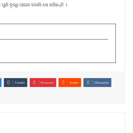
ପୁଣି ବୃଦ୍ଧି ପାଇବ ବୋଲି ସେ କହିଛନ୍ତି ।
Tumblr
Pinterest
Reddit
VKontakte