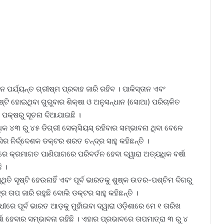
 ପର୍ଯ୍ୟନ୍ତ ଗ୍ରୀଷ୍ମ ପ୍ରବାହ ଜାରି ରହିବ । ପାକିସ୍ତାନ ଏବଂ
ଷ୍ଟି ହୋଇଥିବା ଗୁରୁବାର ଶିକ୍ଷା ଓ ଅନୁସନ୍ଧାନ (ସୋଆ) ପରିଚାଳିତ
 ପକ୍ଷରୁ ସୂଚନା ଦିଆଯାଇଛି ।
ିକ ୪୩ ରୁ ୪୫ ଡିଗ୍ରୀ ସେଲ୍‌ସିୟସ୍ ରହିବାର ସମ୍ଭାବନା ଥିବା ବେଳେ
ର ନିର୍ଦ୍ଦେଶକ ଡକ୍ଟର ଶରତ ଚନ୍ଦ୍ର ସାହୁ କହିଛନ୍ତି ।
ରେ କ୍ରମାଗତ ପାଣିପାଗରେ ପରିବର୍ତନ ହେବା ଦ୍ୱାରା ଅତ୍ୟଧିକ ବର୍ଷା
ି ।
ିତି ସୃଷ୍ଟି ହେଉନାହିଁ ଏବଂ ପୂର୍ବ ଭାରତକୁ ଶୁଷ୍କ ଉତର-ପଶ୍ଚିମ ଦିଗରୁ
ାପ ଜାରି ରହୁଛି ବୋଲି ଡକ୍ଟର ସାହୁ କହିଛନ୍ତି ।
େ ପୂର୍ବ ଭାରତ ଆଡ଼କୁ ମୁହାଁଇବା ଦ୍ୱାରା ଓଡ଼ିଶାରେ ମେ ୧ ତାରିଖ
ଷା ହେବାର ସମ୍ଭାବନା ରହିଛି । ଏହାର ପ୍ରଭାବରେ ତାପମାତ୍ରା ୩ ରୁ ୪