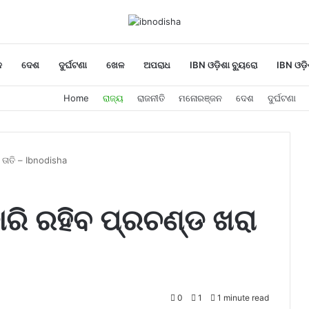
ନ
ଦେଶ
ଦୁର୍ଘଟଣା
ଖେଳ
ଅପରାଧ
IBN ଓଡ଼ିଶା ବ୍ୟୁରୋ
IBN ଓଡ଼ି
Home
ରାଜ୍ୟ
ରାଜନୀତି
ମନୋରଞ୍ଜନ
ଦେଶ
ଦୁର୍ଘଟଣା
 ତାତି – Ibnodisha
ାରି ରହିବ ପ୍ରଚଣ୍ଡ ଖରା
0
1
1 minute read