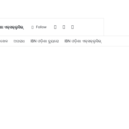
Log
Sidebar
Search
ଶା ଏକ୍ସକ୍ଲୁସିଭ୍
Follow
ଖେଳ
ଅପରାଧ
IBN ଓଡ଼ିଶା ବ୍ୟୁରୋ
IBN ଓଡ଼ିଶା ଏକ୍ସକ୍ଲୁସିଭ୍
In
for