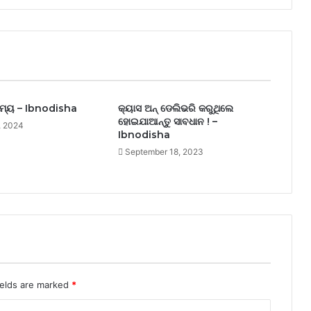
ାମ୍ୟ – Ibnodisha
କ୍ୟାସ ଅନ୍ ଡେଲିଭରି କରୁଥିଲେ
ହୋଇଯାଆନ୍ତୁ ସାବଧାନ ! –
, 2024
Ibnodisha
September 18, 2023
ields are marked
*