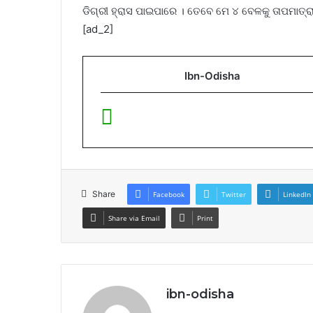
ଡିଗ୍ରୀ ହ୍ରାସ ପାଇପାରେ । ତେବେ ମେ ୪ ବେଳକୁ ତାପମାତ୍ରା 
[ad_2]
Ibn-Odisha
Share
Facebook
Twitter
LinkedIn
Share via Email
Print
ibn-odisha