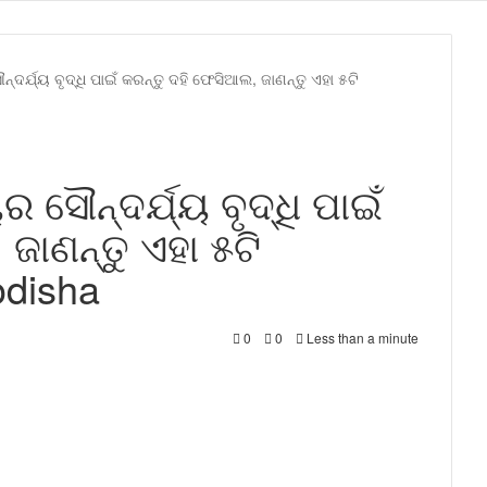
୍ଦର୍ଯ୍ୟ ବୃଦ୍ଧି ପାଇଁ କରନ୍ତୁ ଦହି ଫେସିଆଲ, ଜାଣନ୍ତୁ ଏହା ୫ଟି
 ସୌନ୍ଦର୍ଯ୍ୟ ବୃଦ୍ଧି ପାଇଁ
ଜାଣନ୍ତୁ ଏହା ୫ଟି
odisha
0
0
Less than a minute
t