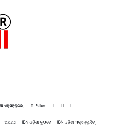
Log
Sidebar
Search
ଶା ଏକ୍ସକ୍ଲୁସିଭ୍
Follow
In
for
ଅପରାଧ
IBN ଓଡ଼ିଶା ବ୍ୟୁରୋ
IBN ଓଡ଼ିଶା ଏକ୍ସକ୍ଲୁସିଭ୍