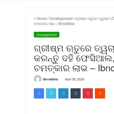
Home
/
Uncategorized
/
ଗ୍ରୀଷ୍ମ ଋତୁରେ ତ୍ୱଚାର ସୌନ
ଚମତ୍କାର ଲାଭ – Ibnodisha
Uncategorized
ଗ୍ରୀଷ୍ମ ଋତୁରେ ତ୍ୱଚାର
କରନ୍ତୁ ଦହି ଫେସିଆଲ, 
ଚମତ୍କାର ଲାଭ – Ibn
ibn-odisha
April 28, 2024
Facebook
Twitter
LinkedIn
Tumblr
Pinterest
Reddi