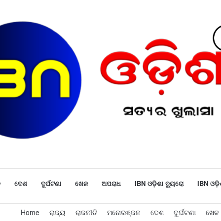
ନ
ଦେଶ
ଦୁର୍ଘଟଣା
ଖେଳ
ଅପରାଧ
IBN ଓଡ଼ିଶା ବ୍ୟୁରୋ
IBN ଓଡ଼ି
Home
ରାଜ୍ୟ
ରାଜନୀତି
ମନୋରଞ୍ଜନ
ଦେଶ
ଦୁର୍ଘଟଣା
ଖେଳ