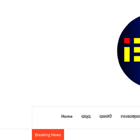
Home
ରାଜ୍ୟ
ରାଜନୀତି
ମନୋରଞ୍ଜ
Breaking News