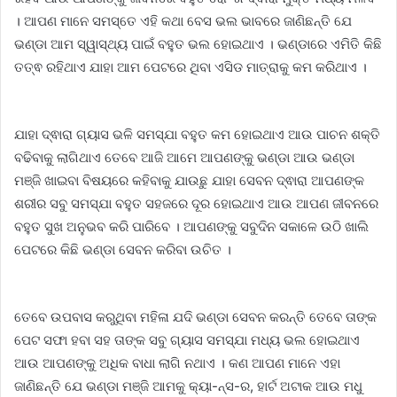
। ଆପଣ ମାନେ ସମସ୍ତେ ଏହି କଥା ବେସ ଭଲ ଭାବରେ ଜାଣିଛନ୍ତି ଯେ
ଭଣ୍ଡା ଆମ ସ୍ୱାସ୍ଥ୍ୟ ପାଇଁ ବହୁତ ଭଲ ହୋଇଥାଏ । ଭଣ୍ଡାରେ ଏମିତି କିଛି
ତତ୍ଵ ରହିଥାଏ ଯାହା ଆମ ପେଟରେ ଥିବା ଏସିଡ ମାତ୍ରାକୁ କମ କରିଥାଏ ।
ଯାହା ଦ୍ଵାରା ଗ୍ୟାସ ଭଳି ସମସ୍ଯା ବହୁତ କମ ହୋଇଥାଏ ଆଉ ପାଚନ ଶକ୍ତି
ବଢିବାକୁ ଲାଗିଥାଏ ତେବେ ଆଜି ଆମେ ଆପଣଙ୍କୁ ଭଣ୍ଡା ଆଉ ଭଣ୍ଡା
ମଞ୍ଜି ଖାଇବା ବିଷୟରେ କହିବାକୁ ଯାଉଛୁ ଯାହା ସେବନ ଦ୍ଵାରା ଆପଣଙ୍କ
ଶରୀର ସବୁ ସମସ୍ଯା ବହୁତ ସହଜରେ ଦୂର ହୋଇଥାଏ ଆଉ ଆପଣ ଜୀବନରେ
ବହୁତ ସୁଖ ଅନୁଭବ କରି ପାରିବେ । ଆପଣଙ୍କୁ ସବୁଦିନ ସକାଳେ ଉଠି ଖାଲି
ପେଟରେ କିଛି ଭଣ୍ଡା ସେବନ କରିବା ଉଚିତ ।
ତେବେ ଉପବାସ କରୁଥିବା ମହିଳା ଯଦି ଭଣ୍ଡା ସେବନ କରନ୍ତି ତେବେ ତାଙ୍କ
ପେଟ ସଫା ହବା ସହ ତାଙ୍କ ସବୁ ଗ୍ୟାସ ସମସ୍ଯା ମଧ୍ୟ ଭଲ ହୋଇଥାଏ
ଆଉ ଆପଣଙ୍କୁ ଅଧିକ ବାଧା ଲାଗି ନଥାଏ । କଣ ଆପଣ ମାନେ ଏହା
ଜାଣିଛନ୍ତି ଯେ ଭଣ୍ଡା ମଞ୍ଜି ଆମକୁ କ୍ୟା-ନ୍ସ-ର, ହାର୍ଟ ଅଟାକ ଆଉ ମଧୁ