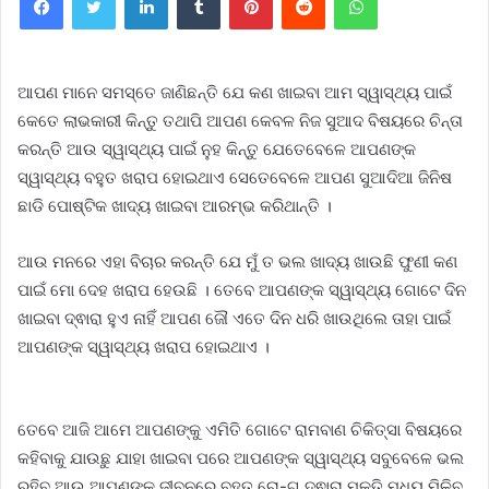
ଆପଣ ମାନେ ସମସ୍ତେ ଜାଣିଛନ୍ତି ଯେ କଣ ଖାଇବା ଆମ ସ୍ୱାସ୍ଥ୍ୟ ପାଇଁ
କେତେ ଲାଭକାରୀ କିନ୍ତୁ ତଥାପି ଆପଣ କେବଳ ନିଜ ସୁଆଦ ବିଷୟରେ ଚିନ୍ତା
କରନ୍ତି ଆଉ ସ୍ୱାସ୍ଥ୍ୟ ପାଇଁ ନୁହ କିନ୍ତୁ ଯେତେବେଳେ ଆପଣଙ୍କ
ସ୍ୱାସ୍ଥ୍ୟ ବହୁତ ଖରାପ ହୋଇଥାଏ ସେତେବେଳେ ଆପଣ ସୁଆଦିଆ ଜିନିଷ
ଛାଡି ପୋଷ୍ଟିକ ଖାଦ୍ୟ ଖାଇବା ଆରମ୍ଭ କରିଥାନ୍ତି ।
ଆଉ ମନରେ ଏହା ବିଚାର କରନ୍ତି ଯେ ମୁଁ ତ ଭଲ ଖାଦ୍ୟ ଖାଉଛି ଫୁଣୀ କଣ
ପାଇଁ ମୋ ଦେହ ଖରାପ ହେଉଛି । ତେବେ ଆପଣଙ୍କ ସ୍ୱାସ୍ଥ୍ୟ ଗୋଟେ ଦିନ
ଖାଇବା ଦ୍ଵାରା ହୁଏ ନାହିଁ ଆପଣ ଜୌ ଏତେ ଦିନ ଧରି ଖାଉଥିଲେ ତାହା ପାଇଁ
ଆପଣଙ୍କ ସ୍ୱାସ୍ଥ୍ୟ ଖରାପ ହୋଇଥାଏ ।
ତେବେ ଆଜି ଆମେ ଆପଣଙ୍କୁ ଏମିତି ଗୋଟେ ରାମବାଣ ଚିକିତ୍ସା ବିଷୟରେ
କହିବାକୁ ଯାଉଛୁ ଯାହା ଖାଇବା ପରେ ଆପଣଙ୍କ ସ୍ୱାସ୍ଥ୍ୟ ସବୁବେଳେ ଭଲ
ରହିବ ଆଉ ଆପଣଙ୍କୁ ଜୀବନରେ ବହୁତ ରୋ-ଗ ଦ୍ଵାରା ମୁକ୍ତି ମଧ୍ୟ ମିଳିବ