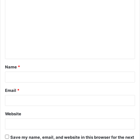
C
o
m
m
e
n
t
Name
*
*
Email
*
Website
Save my name, email, and website in this browser for the next