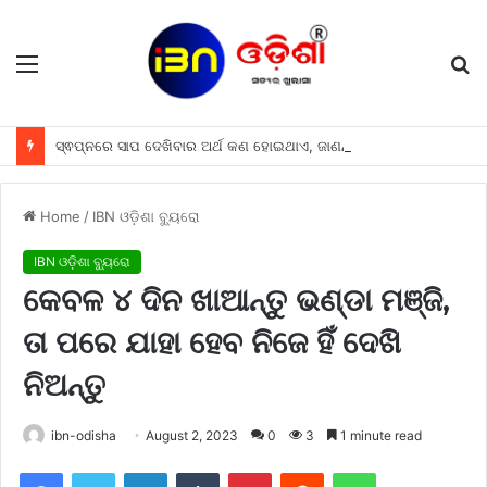
Menu
S
fo
ସ୍ଵପ୍ନରେ ସାପ ଦେଖିବାର ଅର୍ଥ କଣ ହୋଇଥାଏ, ଜାଣନ୍ତୁ
Home
/
IBN ଓଡ଼ିଶା ବ୍ୟୁରୋ
IBN ଓଡ଼ିଶା ବ୍ୟୁରୋ
କେବଳ ୪ ଦିନ ଖାଆନ୍ତୁ ଭଣ୍ଡା ମଞ୍ଜି,
ତା ପରେ ଯାହା ହେବ ନିଜେ ହିଁ ଦେଖି
ନିଅନ୍ତୁ
ibn-odisha
August 2, 2023
0
3
1 minute read
Facebook
Twitter
LinkedIn
Tumblr
Pinterest
Reddit
WhatsApp