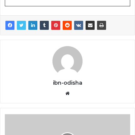
ibn-odisha
Website