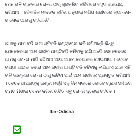
ମେହ ଭଳି ଭାଙ୍କାର ରୋ-ଗ ଠାରୁ ସୁରକ୍ଷିତ କରିବାରେ ବହୁତ ସାହାଯ୍ୟ
କରିଥାଏ । ବୈଜ୍ଞାନିକ ମାନଙ୍କ କହିବା ଅନୁଯାଇ ମଣିଷ ଶରୀରରେ କ୍ୟା-ନ୍ସ-
ର ସେଲ ଆଗରୁ ରହିଥାନ୍ତି ।
ଯାହାକୁ ଆମ ବଡି ର ଆଣ୍ଟିବଡି କଣ୍ଟ୍ରୋଲ କରି ରଖିଥାନ୍ତି କିନ୍ତୁ
ଯେତେବେଳେ ଆମ ଶରୀର ଆଣ୍ଟିବଡି କମିବାକୁ ଲାଗିଥାନ୍ତି ସେତେବେଳେ
ଆମକୁ ରୋ-ଗ ମାଡି ବସିଥାଏ ଆଉ ଆମେ ବେଶାହାର ହୋଇଥାଉ । ତେବେ
ଭଣ୍ଡା ଖାଇବା ଦ୍ଵାରା ଆମ ଶରୀର ଆଣ୍ଟି ବଡି ବଢିବାକୁ ଲାଗିଥାଏ ଯାହା ଏହି
ଭଳି ଭାଙ୍କାର ରୋ-ଗ ଠାରୁ ଲଢିବା ପାଇଁ ଆମ ଶରୀରକୁ ପ୍ରସ୍ତୁତ କରିଥାଏ
। ତେବେ ଆପଣଙ୍କୁ ଭଣ୍ଡା ମଞ୍ଜି ସବୁ ଦିନ ସକାଳେ ଗୋଟେ ଗ୍ଳାସ ପାଣିରେ
ଚାମଚ ମିଶାଇ ସେବନ କରିବା ଉଚିତ ସବୁ ରୋ-ଗ ଦୂରେଇ ରହିବେ ।
Ibn-Odisha