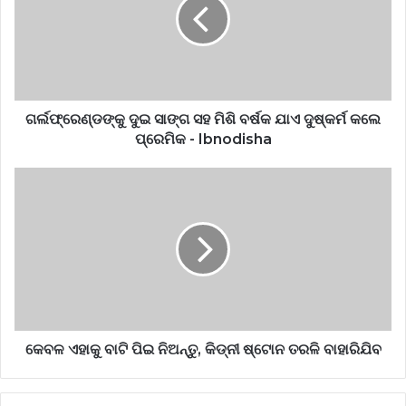
ଗର୍ଲଫ୍ରେଣ୍ଡଙ୍କୁ ଦୁଇ ସାଙ୍ଗ ସହ ମିଶି ବର୍ଷକ ଯାଏ ଦୁଷ୍କର୍ମ କଲେ
ପ୍ରେମିକ - Ibnodisha
କେବଳ ଏହାକୁ ବାଟି ପିଇ ନିଅନ୍ତୁ, କିଡ୍ନୀ ଷ୍ଟୋନ ତରଳି ବାହାରିଯିବ