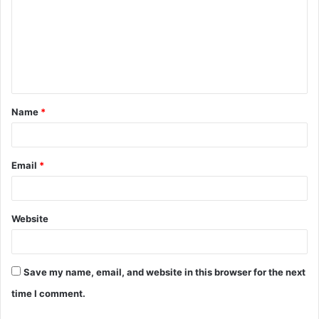
m
m
e
n
t
Name
*
*
Email
*
Website
Save my name, email, and website in this browser for the next
time I comment.