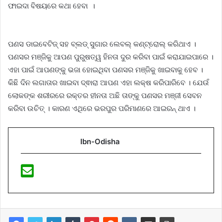
ଫାଇଦା ବିଷୟରେ କଥା ହେବା ।
ପଣସ ଡାଇବେଟିଜ୍ ସହ ବ୍ଲଡ୍ ସୁଗାର ଲେବଲ୍ କଣ୍ଟ୍ରୋଲ୍ କରିଥାଏ ।
ପଣସର ମଞ୍ଜିକୁ ଆପଣ ପୁରୁଷତ୍ୱ ହିନତା ଦୁର କରିବା ପାଇଁ କରାଯାଇପାରେ ।
ଏହା ପାଇଁ ଆପଣଙ୍କୁ ଭଜା ହୋଇଥିବା ପଣସର ମଞ୍ଜିକୁ ଖାଇବାକୁ ହେବ ।
କିଛି ଦିନ ଲଗାତାର ଖାଇବା ଦ୍ଵାରା ଆପଣ ଏହା ଲକ୍ଷ କରିପାରିବେ । ଯେଉଁ
ଲୋକଙ୍କ ଶରୀରରେ ରକ୍ତର ହୀନତା ଅଛି ତାଙ୍କୁ ପଣସର ମଞ୍ଜୀ ସେବନ
କରିବା ଉଚିତ୍ । କାରଣ ଏଥିରେ ଭରପୁର ପରିମାଣରେ ଆଇରନ୍ ଥାଏ ।
Ibn-Odisha