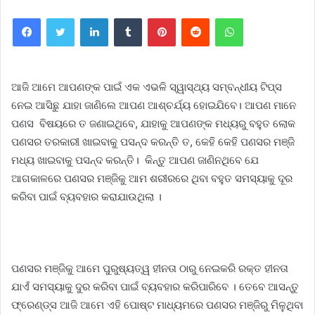
Facebook
Twitter
LinkedIn
Tumblr
Pinterest
Reddit
WhatsApp
ଆଜି ଆମେ ଆପଣଙ୍କ ପାଇଁ ଏକ ଏଭଳି ସ୍ୱାସ୍ଥ୍ୟ ସମ୍ବନ୍ଧୀୟ ଟିପ୍ସ
ନେଇ ଆସିଛୁ ଯାହା ଜାଣିଲେ ଆପଣ ଆଶ୍ଚର୍ଯ୍ୟ ହୋଇଯିବେ। ଆପଣ ମାନେ
ପଣସ ବିଷୟରେ ତ ଜଣାଇଥିବେ, ଯାହାକୁ ଆପଣଙ୍କ ମଧ୍ୟରୁ ବହୁତ ଲୋକ
ପଣସର ତରକାରୀ ଖାଇବାକୁ ପସନ୍ଦ କରନ୍ତି ତ, କେହି କେହି ପଣସର ମଞ୍ଜି
ମଧ୍ୟ ଖାଇବାକୁ ପସନ୍ଦ କରନ୍ତି। କିନ୍ତୁ ଆପଣ ଜାଣିନଥିବେ ଯେ
ଆଗକାଳରେ ପଣସର ମଞ୍ଜିକୁ ଆମ ଶରୀରରେ ଥିବା ବହୁତ ସମସ୍ୟାକୁ ଦୂର
କରିବା ପାଇଁ ବ୍ୟବହାର କରାଯାଉଥିଲା ।
ପଣସର ମଞ୍ଜିକୁ ଆମେ ପୁରୁଷ୍ୟତ୍ୱ ହୀନତା ଠାରୁ ନେଇକରି ରକ୍ତ ହୀନତା
ଯାଏଁ ସମସ୍ୟାକୁ ଦୁର କରିବା ପାଇଁ ବ୍ୟବହାର କରିପାରିବେ । ତେବେ ଆସନ୍ତୁ
ଫ୍ରେଣ୍ଡ୍ସ ଆଜି ଆମେ ଏହି ପୋଷ୍ଟ ମାଧ୍ୟମରେ ପଣସର ମଞ୍ଜିରୁ ମିଳୁଥିବା