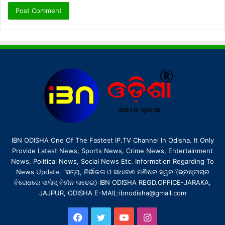
IBN ODISHA One Of The Fastest IP.TV Channel In Odisha. It Only
Provide Latest News, Sports News, Crime News, Entertainment
News, Political News, Social News Etc. Information Regarding To
News Update. "ସତ୍ୟ, ନିର୍ଭୀକତା ଓ ସାଧାରଣ ମଣିଷର ସ୍ୱର"(ଭ୍ରଷ୍ଟାଚାର
ବିରୋଧରେ ସାଲିସ୍ ବିହୀନ ଲଢେଇ) IBN ODISHA REGD.OFFICE-JARAKA,
JAJPUR, ODISHA E-MAIL:ibnodisha@gmail.com
Facebook
Twitter
YouTube
Instagram