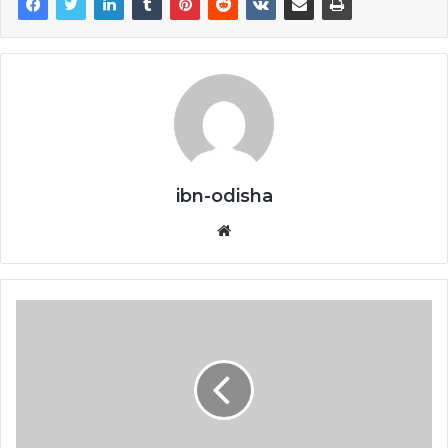
ibn-odisha
Website