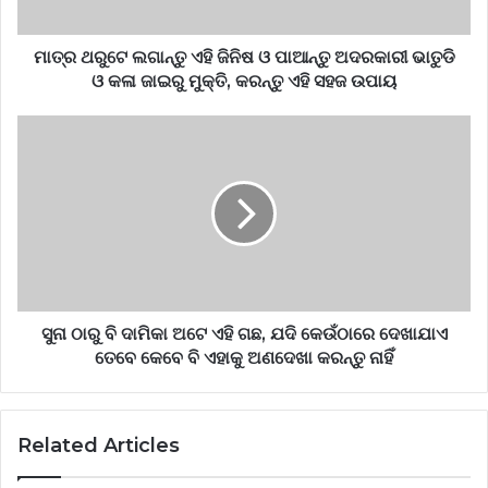
ମାତ୍ର ଥରୁଟେ ଲଗାନ୍ତୁ ଏହି ଜିନିଷ ଓ ପାଆନ୍ତୁ ଅଦରକାରୀ ଭାତୁଡି
ଓ କଳା ଜାଇରୁ ମୁକ୍ତି, କରନ୍ତୁ ଏହି ସହଜ ଉପାୟ
ସୁନା ଠାରୁ ବି ଦାମିକା ଅଟେ ଏହି ଗଛ, ଯଦି କେଉଁଠାରେ ଦେଖାଯାଏ
ତେବେ କେବେ ବି ଏହାକୁ ଅଣଦେଖା କରନ୍ତୁ ନାହିଁ
Related Articles