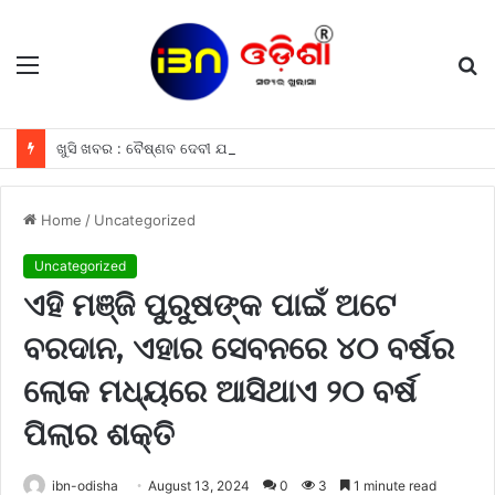
Menu
S
fo
ଖୁସି ଖବର : ବୈଷ୍ଣବ ଦେବୀ ଯାତ୍ରା କରୁଥିବା ଶ୍ରଦ୍ଧାଳୁମାନଙ୍କୁ ଫ୍ରୀରେ ମିଳିବ ଏହି ସବୁ ଖାସ ସୁବିଧା ଗୁଡିକ
Home
/
Uncategorized
Uncategorized
ଏହି ମଞ୍ଜି ପୁରୁଷଙ୍କ ପାଇଁ ଅଟେ
ବରଦାନ, ଏହାର ସେବନରେ ୪୦ ବର୍ଷର
ଲୋକ ମଧ୍ୟରେ ଆସିଥାଏ ୨୦ ବର୍ଷ
ପିଲାର ଶକ୍ତି
ibn-odisha
August 13, 2024
0
3
1 minute read