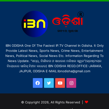
IBN ODISHA One Of The Fastest IP.TV Channel In Odisha. It Only
Provide Latest News, Sports News, Crime News, Entertainment
News, Political News, Social News Etc. Information Regarding To
News Update. "ସତ୍ୟ, ନିର୍ଭୀକତା ଓ ସାଧାରଣ ମଣିଷର ସ୍ୱର"(ଭ୍ରଷ୍ଟାଚାର
ବିରୋଧରେ ସାଲିସ୍ ବିହୀନ ଲଢେଇ) IBN ODISHA REGD.OFFICE-JARAKA,
JAJPUR, ODISHA E-MAIL:ibnodisha@gmail.com
Facebook
Twitter
YouTube
Instagram
© Copyright 2026, All Rights Reserved |