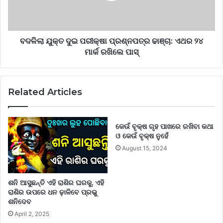
ବଦଳିଲା ଯୁକ୍ତ ଦୁଇ ପରୀକ୍ଷା ପ୍ରଶ୍ନପତ୍ର ଢାଞ୍ଚା: ଏଥର ୨୪
ମାର୍କ ରଖିଲେ ପାସ୍
Related Articles
କେଉଁ ବୃକ୍ଷ ଗୃହ ପାଖରେ ରଖିବା କଥା
ଓ କେଉଁ ବୃକ୍ଷ ନୁହେଁ
August 15, 2024
ଶନି ଆସୁଛନ୍ତି ଏହି ରାଶିର ଘରକୁ, ଏହି
ରାଶିର ଉପରେ ଧନ ଢ଼ାଳିବେ ପ୍ରଭୁ
ଶନିଦେବ
April 2, 2025