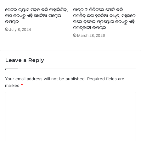
ପେଟର ଗ୍ୟାସ ପବନ ଭଳି ବାହାରିଯିବ,
ମାତ୍ର 2 ମିନିଟରେ ମୋତି ଭଳି
ବାସ କରନ୍ତୁ ଏହି ଛୋଟିଆ ଘରୋଇ
ଚମକିବ କଳା ହଳଦିଆ ଦାନ୍ତ, ସହଜରେ
ଉପଚାର
ଘରେ ବନେଇ ପ୍ରୟୋଗ କରନ୍ତୁ ଏହି
ଚମତ୍କାରୀ ଉପଚାର
July 8, 2024
March 28, 2026
Leave a Reply
Your email address will not be published.
Required fields are
marked
*
C
o
m
m
e