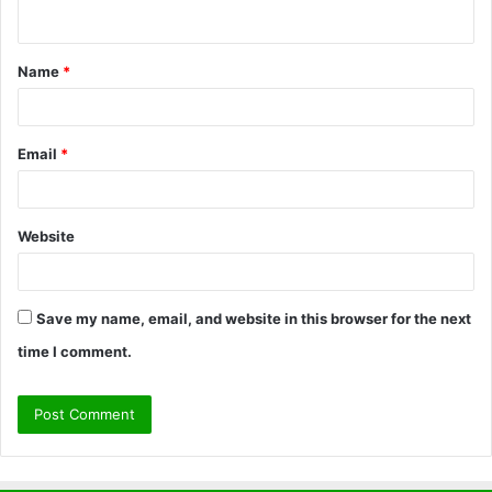
n
t
Name
*
*
Email
*
Website
Save my name, email, and website in this browser for the next
time I comment.