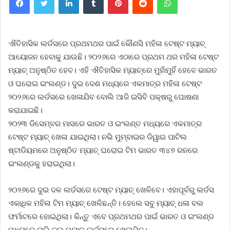
ଐ
ତିହାସିକ ଲର୍ଡସରେ ପ୍ରଥମଥର ପାଇଁ କୌଣସି ମହିଳା ଟେଷ୍ଟ ମ୍ୟାଚ୍
ଆୟୋଜନ ହେବାକୁ ଯାଉଛି। ୨୦୨୬ରେ ଏଠାରେ ପ୍ରଥମ ଥର ମହିଳା ଟେଷ୍ଟ
ମ୍ୟାଚ୍ ଅନୁଷ୍ଠିତ ହେବ। ଏହି ଐତିହାସିକ ମ୍ୟାଚ୍ରେ ମୁହାଁମୁହିଁ ହେବେ ଭାରତ
ଓ ଘରୋଇ ଇଂଲଣ୍ଡ। ଦୁଇ ଦେଶ ମଧ୍ୟରେ ଏକମାତ୍ର ମହିଳା ଟେଷ୍ଟ
୨୦୨୬ରେ ଲର୍ଡସରେ ଖେଳାଯିବ ବୋଲି ଆଜି ଇସିବି ପକ୍ଷରୁ ଘୋଷଣା
କରାଯାଇଛି।
୨୦୨୩ ଡିସେମ୍ବର ମାସରେ ଭାରତ ଓ ଇଂଲଣ୍ତ ମଧ୍ୟରେ ଏକମାତ୍ର
ଟେଷ୍ଟ ମ୍ୟାଚ୍ ଖେଳା ଯାଇଥିଲା। ନଭି ମୁମ୍ବାଇର ଡିୱାଇ ପାଟିଲ
ଷ୍ଟାଡିୟମରେ ଅନୁଷ୍ଠିତ ମ୍ୟାଚ୍ ଘରୋଇ ଟିମ ଭାରତ ୩୪୭ ରନରେ
ଇଂଲଣ୍ଡକୁ ହରାଇଥିଲା।
୨୦୨୬ରେ ଦୁଇ ଦଳ ଲର୍ଡସରେ ଟେଷ୍ଟ ମ୍ୟାଚ୍ ଖେଳିବେ। ଏହାପୂର୍ବରୁ ଲର୍ଡସ
ଏକାଧିକ ମହିଳା ଟିମ ମ୍ୟାଚ୍ ଖେଳିଛନ୍ତି। ହେଲେ ସବୁ ମ୍ୟାଚ୍ ଧଳା ବଲ
ଫର୍ମାଟରେ ହୋଇଥିଲା। କିନ୍ତୁ ଏବେ ପ୍ରଥମଥର ପାଇଁ ଭାରତ ଓ ଇଂଲଣ୍ଡ
ମଧ୍ୟରେ ନାଲି ବଲ ମ୍ୟାଚ୍ ଲର୍ଡସରେ ଖେଳାଯିବ।