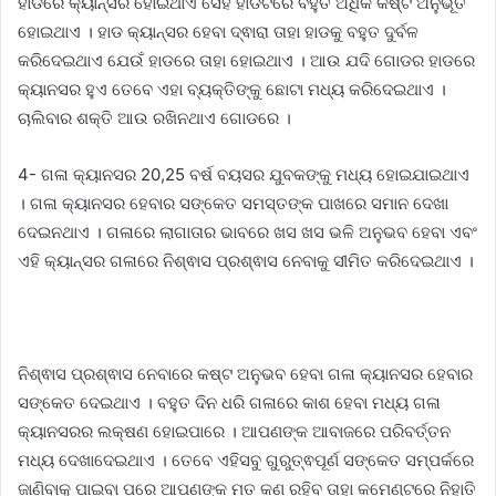
ହାଡରେ କ୍ୟାନ୍ସର ହୋଇଥାଏ ସେହି ହାଡଟିରେ ବହୁତ ଅଧିକ କଷ୍ଟ ଅନୁଭୂତ
ହୋଇଥାଏ । ହାଡ କ୍ୟାନ୍ସର ହେବା ଦ୍ଵାରା ତାହା ହାଡକୁ ବହୁତ ଦୁର୍ବଳ
କରିଦେଇଥାଏ ଯେଉଁ ହାଡରେ ତାହା ହୋଇଥାଏ । ଆଉ ଯଦି ଗୋଡର ହାଡରେ
କ୍ୟାନସର ହୁଏ ତେବେ ଏହା ବ୍ୟକ୍ତିଙ୍କୁ ଛୋଟା ମଧ୍ୟ କରିଦେଇଥାଏ ।
ଚାଲିବାର ଶକ୍ତି ଆଉ ରଖିନଥାଏ ଗୋଡରେ ।
4- ଗଳା କ୍ୟାନସର 20,25 ବର୍ଷ ବୟସର ଯୁବକଙ୍କୁ ମଧ୍ୟ ହୋଇଯାଇଥାଏ
। ଗଳା କ୍ୟାନସର ହେବାର ସଙ୍କେତ ସମସ୍ତଙ୍କ ପାଖରେ ସମାନ ଦେଖା
ଦେଇନଥାଏ । ଗଳାରେ ଲାଗାତାର ଭାବରେ ଖସ ଖସ ଭଳି ଅନୁଭବ ହେବା ଏବଂ
ଏହି କ୍ୟାନ୍ସର ଗଳାରେ ନିଶ୍ଵାସ ପ୍ରଶ୍ଵାସ ନେବାକୁ ସୀମିତ କରିଦେଇଥାଏ ।
ନିଶ୍ଵାସ ପ୍ରଶ୍ଵାସ ନେବାରେ କଷ୍ଟ ଅନୁଭବ ହେବା ଗଳା କ୍ୟାନସର ହେବାର
ସଙ୍କେତ ଦେଇଥାଏ । ବହୁତ ଦିନ ଧରି ଗଳାରେ କାଶ ହେବା ମଧ୍ୟ ଗଳା
କ୍ୟାନସରର ଲକ୍ଷଣ ହୋଇପାରେ । ଆପଣଙ୍କ ଆବାଜରେ ପରିବର୍ତ୍ତନ
ମଧ୍ୟ ଦେଖାଦେଇଥାଏ । ତେବେ ଏହିସବୁ ଗୁରୁତ୍ଵପୂର୍ଣ ସଙ୍କେତ ସମ୍ପର୍କରେ
ଜାଣିବାକୁ ପାଇବା ପରେ ଆପଣଙ୍କ ମତ କଣ ରହିବ ତାହା କମେଣ୍ଟରେ ନିହାତି