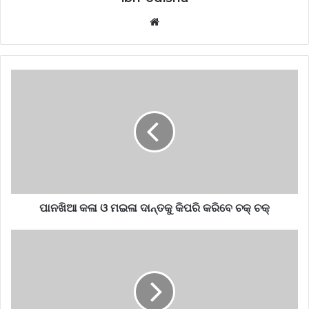
Website
ପାନଖିଆ କଳା ଓ ମଇଳା ଦାନ୍ତକୁ କିପରି କରିବେ ଚକ୍ ଚକ୍