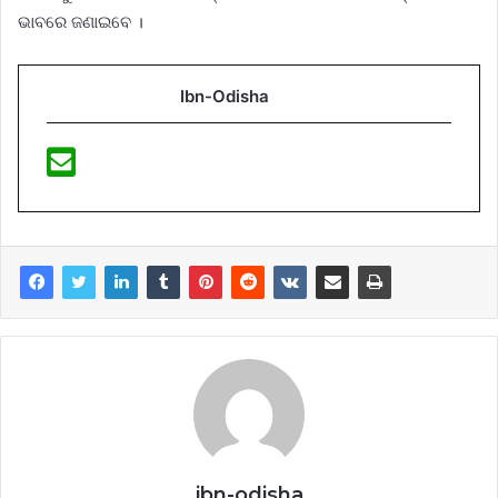
ଭାବରେ ଜଣାଇବେ ।
Ibn-Odisha
ibn-odisha