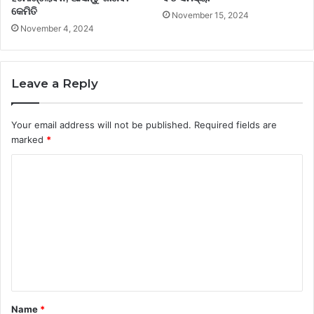
କେମିତି
November 15, 2024
November 4, 2024
Leave a Reply
Your email address will not be published.
Required fields are
marked
*
C
o
m
m
e
n
t
Name
*
*