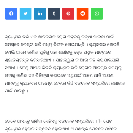
Facebook
Twitter
LinkedIn
Tumblr
Pinterest
Reddit
WhatsApp
କ୍ୟାନ୍ସର ଭଳି ଏକ ଖାତରନାକ ରୋଗ କବଳରୁ ରକ୍ଷା ପାଇବା ପାଇଁ
ସମସ୍ତେ ଚେଷ୍ଟା କରି ମଧ୍ୟ ବିଫଳ ହୋଇଯାନ୍ତି । କ୍ୟାନସର ହୋଇଛି
ବୋଲି ଆମେ ଜାଣିବା ପୂର୍ବରୁ ତାହା ଶରୀରକୁ ବହୁତ ଅଧିକ ମାତ୍ରାରେ
ଖ୍ୟାତିଗ୍ରସ୍ତ କରିସାରିଥାଏ । ଯାହାଦ୍ୱାରା କି ଆଉ କିଛି କରାଯାଇପାରି
ନଥାଏ । ତେଣୁ ଆପଣ କିଭଳି କ୍ୟାନ୍ସର ଭଳି ରୋଗର ଆରମ୍ଭ ସମୟରୁ
ତାହାକୁ ଜାଣିବା ସହ ଚିକିତ୍ସା କରାଇବେ ଏଥିପାଇଁ ଆମେ ଆଜି ଆପଣ
ମାନଙ୍କୁ କ୍ୟାନସର ଆରମ୍ଭ ହେବାର କିଛି ସଙ୍କେତ ସମ୍ପର୍କରେ ଜଣାଇବା
ପାଇଁ ଯାଉଛୁ ।
ତେବେ ଆସନ୍ତୁ ଜାଣିବା ସେହିସବୁ ସଙ୍କେତ ସମ୍ପର୍କରେ । 1- ପେଟ
କ୍ୟାନ୍ସର ହେବାର ସଙ୍କେତ ହୋଇଥାଏ ଆପଣଙ୍କ ପେଟରେ ମଝିରେ