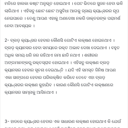
ମଝିରେ ହାଲକା କଷ୍ଟ ଅନୁଭୂତ ହୋଇଥାଏ । ପେଟ ଭିତରେ ସୁଜନ ହେବା ଭଳି
ଲାଗିଥାଏ । ଏହିସବୁ ଛୋଟ ଛୋଟ ଅସୁବିଧା ଆଗକୁ ଜ୍ଜାୟ କ୍ୟାନ୍ସରର ରୂପ
ନେଇପାରେ । ତେଣୁ ଆପଣ ଏହାକୁ ଅଣଦେଖା ନକରି ଡାକ୍ତରଙ୍କ ପରାମର୍ଶ
ନେବା ଆବଶ୍ୟକ ।
2- ବ୍ଲଡ଼ କ୍ୟାନ୍ସର ହେବାର କୌଣସି ଗୋଟିଏ ଲକ୍ଷଣ ହୋଇନଥାଏ ।
ବ୍ଲଡ଼ କ୍ୟାନସର ହେବା ସମୟରେ ରକ୍ତ ଅଭାବ ଦେଖା ଦେଇଥାଏ । ବହୁତ
ଅଧିକ ସମୟ ଧରି ଜର ରହିଥାଏ ଜମା ଛାଡି ନଥାଏ । ଶରୀରର
ଅଙ୍ଗମାନଙ୍କରୁ ରକ୍ତସ୍ରାବ ହୋଇଥାଏ । ଏହିସବୁ ଲକ୍ଷଣ ବ୍ଲଡ଼
କ୍ୟାନସର ହେବାର ସୂଚନା ଦେଇଥାନ୍ତି । ଯଦି ଏହି ସମସ୍ତ ଜିନିଷ ଆପଣ
ଏକା ସାଙ୍ଗରେ ହେବାର ପରିଲକ୍ଷିତ କରିବେ ତେବେ ଏହା ବ୍ଲଡ଼
କ୍ୟାନ୍ସରର ଲକ୍ଷଣ କୁହାଯିବ । କାରଣ କୌଣସି ଗୋଟିଏ ଲକ୍ଷଣରେ
କ୍ୟାନସର ସାମ୍ନାକୁ ଆସିନଥାଏ ।
3- ହାଡରେ କ୍ୟାନ୍ସର ହେବାର ଏକ ସାଧାରଣ ଲକ୍ଷଣ ହୋଇଥାଏ କି ଯେଉଁ