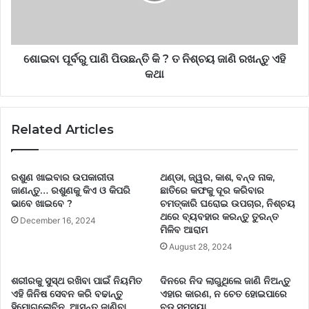
ଶୋଇବା ପୂର୍ବରୁ ପାଣି ପିଉଛନ୍ତି କି ? ତ ନିଶ୍ଚୟ ଜାଣି ରଖନ୍ତୁ ଏହି
କଥା
Related Articles
ରଶୁଣ ଖାଇବାର ଉପକାରୀତା
ଥଣ୍ଡା, ଜ୍ୱର, କାଶ, ବନ୍ଦ ନାକ,
ଜାଣନ୍ତୁ… ରଶୁଣକୁ କିଏ ଓ କିପରି
ଛାତିରେ କଫକୁ ଦୂର କରିବାର
ଭାବେ ଖାଇବେ ?
ଚମତ୍କାରି ଘରୋଇ ଉପଚାର, ନିଶ୍ଚୟ
ଥରେ ବ୍ୟବହାର କରନ୍ତୁ ତୁରନ୍ତ
December 16, 2024
ମିଳିବ ଆରାମ
August 28, 2024
ଶରୀରକୁ ସୁସ୍ଥ ରଖିବା ପାଇଁ ନିୟମିତ
ଦିନରେ ନିଦ ଲାଗୁଥିଲେ ଜାଣି ନିଅନ୍ତୁ
ଏହି ଜିନିଷ ସେବନ କରି ବଢାନ୍ତୁ
ଏହାର କାରଣ, ନ ଚେତ ହୋଇପାରେ
ହିମୋଗ୍ଲୋବିନ, ଆସନ୍ତୁ ଜାଣିବା
ବଡ ସମସ୍ୟା