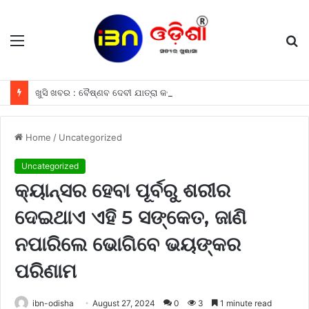
Menu
S
fo
ଖୁସି ଖବର : ବୈଷ୍ଣବ ଦେବୀ ଯାତ୍ରା କରୁଥିବା ଶ୍ରଦ୍ଧାଳୁମାନଙ୍କୁ ଫ୍ରୀରେ ମିଳିବ ଏହି ସବୁ ଖାସ ସୁବିଧା ଗୁଡିକ
Home
/
Uncategorized
Uncategorized
କ୍ୟାନ୍ସର ହେବା ପୂର୍ବରୁ ଶରୀର
ଦେଇଥାଏ ଏହି 5 ସଙ୍କେତ, ଜାଣି
ନପାରିଲେ ଭୋଗିବେ ଭୟଙ୍କର
ପରିଣାମ
ibn-odisha
August 27, 2024
0
3
1 minute read