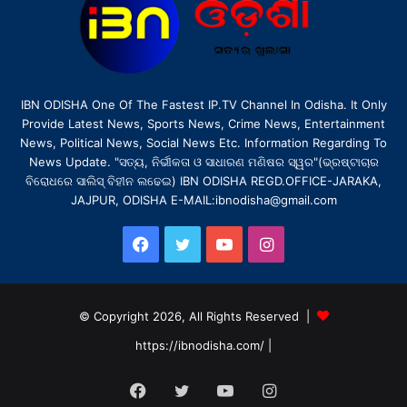
IBN ODISHA One Of The Fastest IP.TV Channel In Odisha. It Only
Provide Latest News, Sports News, Crime News, Entertainment
News, Political News, Social News Etc. Information Regarding To
News Update. "ସତ୍ୟ, ନିର୍ଭୀକତା ଓ ସାଧାରଣ ମଣିଷର ସ୍ୱର"(ଭ୍ରଷ୍ଟାଚାର
ବିରୋଧରେ ସାଲିସ୍ ବିହୀନ ଲଢେଇ) IBN ODISHA REGD.OFFICE-JARAKA,
JAJPUR, ODISHA E-MAIL:ibnodisha@gmail.com
Facebook
Twitter
YouTube
Instagram
© Copyright 2026, All Rights Reserved |
https://ibnodisha.com/
|
Facebook
Twitter
YouTube
Instagram