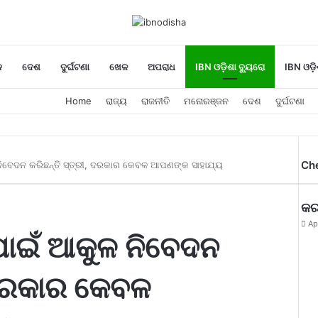
ନ
ଦେଶ
ଦୁର୍ଘଟଣା
ଖେଳ
ଅପରାଧ
IBN ଓଡ଼ିଶା ବ୍ୟୁରୋ
IBN ଓଡ଼ି
Home
ରାଜ୍ୟ
ରାଜନୀତି
ମନୋରଞ୍ଜନ
ଦେଶ
ଦୁର୍ଘଟଣା
Ch
ଳ ନିବେଦନ କରିଛନ୍ତି ସ୍ତ୍ରୀ, ଦରକାର କେବଳ ଆପଣଙ୍କ ସାହାଯ୍ୟ
କର
Ap
 ପାଇଁ ଆକୁଳ ନିବେଦନ
, ଦରକାର କେବଳ