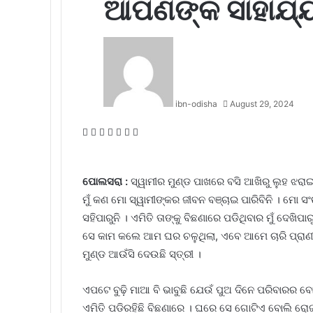
ଆପଣଙ୍କ ସାହାଯ୍
ibn-odisha
August 29, 2024
Facebook
Twitter
LinkedIn
Tumblr
Pinterest
Reddit
WhatsApp
ପୋ
ଲସରା :
ସ୍ୱାମୀର ମୁଣ୍ଡ ପାଖରେ ବସି ଆଖିରୁ ଲୁହ ଝରାଇ
ମୁଁ କଣ ମୋ ସ୍ୱାମୀଙ୍କର ଜୀବନ ବଞ୍ଚାଇ ପାରିବିନି । ମୋ ସଂଙ
ସହିପାରୁନି । ଏମିତି ତାଙ୍କୁ ବିଛଣାରେ ପଡିଥିବାର ମୁଁ ଦେଖିପାରୁ
ସେ କାମ କଲେ ଆମ ଘର ଚଳୁଥିଲା, ଏବେ ଆମେ ଚାରି ପ୍ରାଣୀ କ
ମୁଣ୍ଡ ଆଉଁସି ଦେଉଛି ସ୍ତ୍ରୀ ।
ଏପଟେ ବୁଢ଼ି ମାଆ ବି ଭାବୁଛି ଯେଉଁ ପୁଅ ଦିନେ ପରିବାରର ବ
ଏମିତି ପଡିରହିଛି ବିଛଣାରେ । ଘରେ ସେ ଗୋଟିଏ ବୋଲି ର