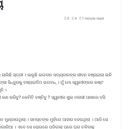
ୟ
0
4
1 minute read
 ଚାଲିଛି ସ୍ତ୍ରୀ । ଭାବୁଛି ଭଗବାନ ସତ୍ୟବାନଙ୍କ ଜୀବନ ବଞ୍ଚାଇଲା ଭଳି
୍ଖା ସିନ୍ଦୁରକୁ ବଞ୍ଚାଇଦିଅ ଭଗବାନ୍‌ । ମୁଁ ମୋ ସ୍ୱାମୀଙ୍କର କଷ୍ଟ
ନି ।
ଣ କରିବୁ? କେମିତି ବଞ୍ଚିବୁ ? ସ୍ୱାମୀର ଶୁଭ ମନାସୀ ପାଖରେ ବସି
ୋଝ ମୁଣ୍ଡାଉଥିଲା । ସମସ୍ତଙ୍କ ମୁହଁରେ ଆହାର ଦେଉଥିଲା । ଆଜି ସେ
ୋଜଗାରିଆ । ଏବେ ସେ ରୋଗରେ ପଡିଗଲା ପରେ ଘର ଚଳିବାକୁ