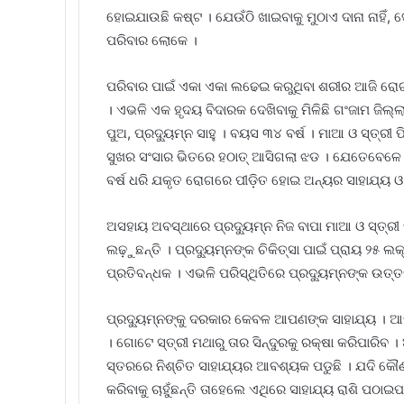
ହୋଇଯାଉଛି କଷ୍ଟ । ଯେଉଁଠି ଖାଇବାକୁ ମୁଠାଏ ଦାନା ନାହିଁ
ପରିବାର ଲୋକେ ।
ପରିବାର ପାଇଁ ଏକା ଏକା ଲଢେଇ କରୁଥିବା ଶରୀର ଆଜି ରୋଗ
। ଏଭଳି ଏକ ହୃଦୟ ବିଦାରକ ଦେଖିବାକୁ ମିଳିଛି ଗଂଜାମ ଜିଲ୍ଲ
ପୁଅ, ପ୍ରଦ୍ୟୁମ୍ନ ସାହୁ । ବୟସ ୩୪ ବର୍ଷ । ମାଆ ଓ ସ୍ତ୍ରୀ
ସୁଖର ସଂସାର ଭିତରେ ହଠାତ୍‌ ଆସିଗଲା ଝଡ । ଯେତେବେଳେ ଜ
ବର୍ଷ ଧରି ଯକୃତ ରୋଗରେ ପୀଡ଼ିତ ହୋଇ ଅନ୍ୟର ସାହାଯ୍ୟ ଓ
ଅସହାୟ ଅବସ୍ଥାରେ ପ୍ରଦ୍ୟୁମ୍ନ ନିଜ ବାପା ମାଆ ଓ ସ୍ତ୍ର
ଲଢ଼ୁଛନ୍ତି । ପ୍ରଦ୍ୟୁମ୍ନଙ୍କ ଚିକିତ୍ସା ପାଇଁ ପ୍ରାୟ ୨୫ ଲକ
ପ୍ରତିବନ୍ଧକ । ଏଭଳି ପରିସ୍ଥିତିରେ ପ୍ରଦ୍ୟୁମ୍ନଙ୍କ ଉତ୍ତ
ପ୍ରଦ୍ୟୁମ୍ନଙ୍କୁ ଦରକାର କେବଳ ଆପଣଙ୍କ ସାହାଯ୍ୟ । 
। ଗୋଟେ ସ୍ତ୍ରୀ ମଥାରୁ ତାର ସିନ୍ଦୁରକୁ ରକ୍ଷା କରିପାରି
ସ୍ତରରେ ନିଶ୍ଚିତ ସାହାଯ୍ୟର ଆବଶ୍ୟକ ପଡୁଛି । ଯଦି କୌଣସ
କରିବାକୁ ଚାହୁଁଛନ୍ତି ତାହେଲେ ଏଥିରେ ସାହାଯ୍ୟ ରାଶି ପଠାଇପ