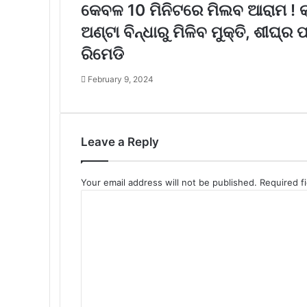
କେବଳ 10 ମିନିଟରେ ମିଲବ ଆରାମ ! କ୍
ଅଣ୍ଟା ବିନ୍ଧାରୁ ମିଳିବ ମୁକ୍ତି, ଶୀଘ୍
ରିମେଡି
February 9, 2024
Leave a Reply
Your email address will not be published.
Required f
C
o
m
m
e
n
t
*