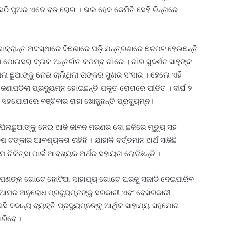
, ସେଠି ପୁଅର ଏତେ ବଡ ରୋଗ । ଭଲ ହେବ କେମିତି ସେହି ଚିନ୍ତାରେ
ାକ୍ରାନ୍ତ ଅବସ୍ଥାରେ ବିଛଣାରେ ପଡ଼ି ଯନ୍ତ୍ରଣାରେ ଛଟପଟ ହେଉଛନ୍ତି
ା ପୋଲସରା ବ୍ଲକ ଅନ୍ତର୍ଗତ କଳମ୍ବ ଗାଁରେ । ଗାଁର ସୁଦର୍ଶନ ସାହୁଙ୍କ
 ପିଲା ଛୁଆଙ୍କୁ ନେଇ ଚାଲିଥିଲା ତାଙ୍କର ସୁଖର ସଂସାର । ହେଲେ ଏହି
ଣାପଡିଲା ପ୍ରଦ୍ୟୁମ୍ନ ହୋଇଛନ୍ତି ଯକୃତ ରୋଗରେ ପୀଡିତ । ଦୀର୍ଘ ୨
 ସହଯୋଗରେ ବଞ୍ଚିବାର ରାହା ଖୋଜୁଛନ୍ତି ପ୍ରଦ୍ୟୁମ୍ନ।
ୀ ପିଲାଛୁଆଙ୍କୁ ନେଇ ଆଜି ଜୀବନ ମରଣର ଦୋ ଛକିରେ ମୃତ୍ୟୁ ସହ
୍ଷ ଟଙ୍କାର ଆବଶ୍ୟକତା ରହିଛି । ଯାହାକି ବର୍ତ୍ତମାନ ଅର୍ଥ ସାଜିଛି
ମ ଚିକିତ୍ସା ପାଇଁ ଆବଶ୍ୟକ ଅର୍ଥର ସହାୟତା ଲୋଡିଛନ୍ତି ।
ଆପଣଙ୍କ ଗୋଟେ ଛୋଟିଆ ସାହାଯ୍ୟ ଗୋଟେ ଘରକୁ ସଜାଡି ଦେଇପାରିବ
ବ । ଆମର ଅନୁରୋଧ ପ୍ରଦ୍ୟୁମ୍ନଙ୍କୁ ସରକାରୀ ଏବଂ ବେସରକାରୀ
ି ବଦାନ୍ୟ ବ୍ୟକ୍ତି ପ୍ରଦ୍ୟୁମ୍ନଙ୍କୁ ଆର୍ଥିକ ସାହାଯ୍ୟ ସହଯୋଗ
ାରିବେ ।