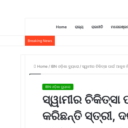
Home
ରାଜ୍ୟ
ରାଜନୀତି
ମନୋରଞ୍ଜ
Breaking News
Home
/
IBN ଓଡ଼ିଶା ବ୍ୟୁରୋ
/
ସ୍ୱାମୀର ଚିକିତ୍ସା ପାଇଁ ଆକୁ
IBN ଓଡ଼ିଶା ବ୍ୟୁରୋ
ସ୍ୱାମୀର ଚିକିତ୍ସା
କରିଛନ୍ତି ସ୍ତ୍ରୀ