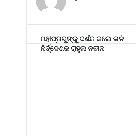
ମହାପ୍ରଭୁଙ୍କୁ ଦର୍ଶନ କଲେ ଇଡି
ନିର୍ଦ୍ଦେଶକ ରାହୁଲ ନବୀନ