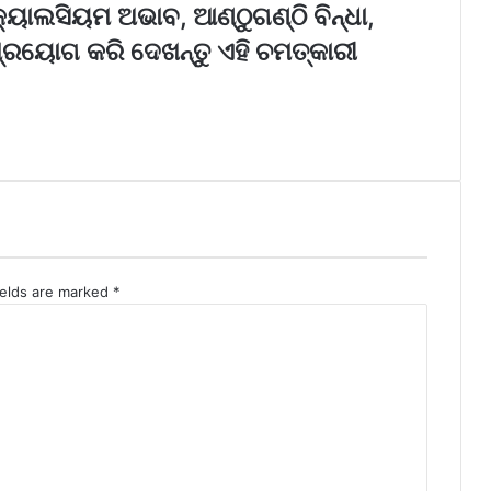
ୟାଲସିୟମ ଅଭାବ, ଆଣ୍ଠୁଗଣ୍ଠି ବିନ୍ଧା,
ର ପ୍ରୟୋଗ କରି ଦେଖନ୍ତୁ ଏହି ଚମତ୍କାରୀ
ields are marked
*