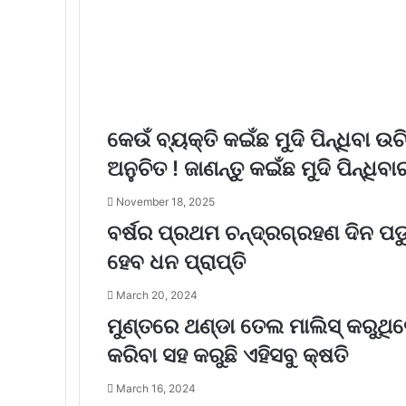
କେଉଁ ବ୍ୟକ୍ତି କଇଁଛ ମୁଦି ପିନ୍ଧିବା ଉଚି
ଅନୁଚିତ ! ଜାଣନ୍ତୁ କଇଁଛ ମୁଦି ପିନ୍ଧିବ
November 18, 2025
ବର୍ଷର ପ୍ରଥମ ଚନ୍ଦ୍ରଗ୍ରହଣ ଦିନ ପଡୁଛ
ହେବ ଧନ ପ୍ରାପ୍ତି
March 20, 2024
ମୁଣ୍ତରେ ଥଣ୍ଡା ତେଲ ମାଲିସ୍ କରୁଥିଲେ
କରିବା ସହ କରୁଛି ଏହିସବୁ କ୍ଷତି
March 16, 2024