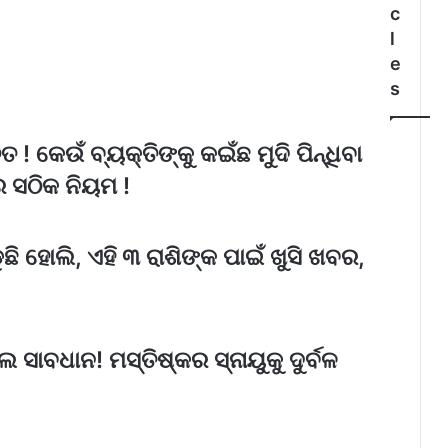
c
l
e
s
ତ ! କେଉଁ ବ୍ୟକ୍ତିଙ୍କୁ କଇଁଛ ମୁଦି ପିନ୍ଧିବା
ାର ସଠିକ ନିୟମ !
ି ହୋଲି, ଏହି ୩ ରାଶିଙ୍କ ପାଇଁ ଖୁସି ଖବର,
 ସାବଧାନ! ମସ୍ତିଷ୍କର ସ୍ନାୟୁକୁ ଦୁର୍ବଳ