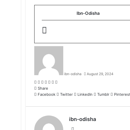
Ibn-Odisha
ibn-odisha
August 29, 2024
Facebook
Twitter
LinkedIn
Tumblr
Pinterest
Reddit
WhatsApp
Share
Facebook
Twitter
LinkedIn
Tumblr
Pinteres
ibn-odisha
Website