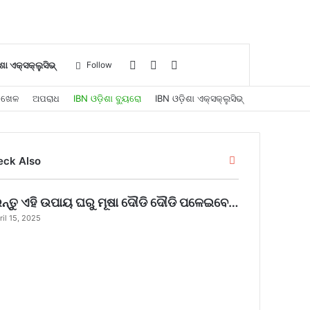
Log
Sidebar
Search
ଶା ଏକ୍ସକ୍ଲୁସିଭ୍
Follow
ଖେଳ
ଅପରାଧ
IBN ଓଡ଼ିଶା ବ୍ୟୁରୋ
IBN ଓଡ଼ିଶା ଏକ୍ସକ୍ଲୁସିଭ୍
In
for
Close
eck Also
ନ୍ତୁ ଏହି ଉପାୟ ଘରୁ ମୂଷା ଦୌଡି ଦୌଡି ପଳେଇବେ…
ril 15, 2025