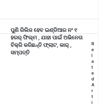
ପୁଣି ରିଲିଜ ହେବ ଇଣ୍ଡିଆର ନଂ ୧
ହରର୍ ଫିଲ୍ମ , ଯାହା ପାଇଁ ଅଭିନେତା
R
ବିକ୍ରି କରିଛନ୍ତି ଫ୍ଲାଟ, କାର୍ ,
e
ସମ୍ପତ୍ତି
l
a
t
e
d
A
r
t
i